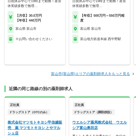
日祝休み中心で19時まで勤務！産育
日祝休み中心で19時まで勤務！産育
休実績多数で無理…
休実績多数で無理…
【月収】30.0万円
【年収】500万円～550万円程
【年収】440万円
度
富山県 富山市
富山県 富山市
※お問い合わせください
富山地方鉄道本線 西中野駅
富山市(富山県)エリアの薬剤師求人をもっと見る
近隣の同じ路線の別の薬剤師求人
正社員
正社員
ドラッグストア（OTCのみ）
ドラッグストア（調剤併設）
株式会社マツモトキヨシ甲信越販
ウエルシア薬局株式会社 ウエル
売 薬 マツモトキヨシ とやマル
シア富山奥田店
シェ店