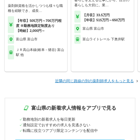
暮らしを支える仕事だから、自分の
暮らしも大切に。業…
薬剤師資格を活かしつつも様々な職
種を経験でき、成長…
【月収】33.5万円
【年収】515万円～650万円
【年収】505万円～700万円程
度 ※勤務地限定制度あり
富山県 富山市
【時給】2,000円～
富山県 富山市
富山ライトレール 下奥井駅
ＪＲ高山本線(岐阜－猪谷) 富山
駅 他
近隣の同じ路線の別の薬剤師求人をもっと見る
富山県の新着求人情報をアプリで見る
勤務地別の新着求人を毎日更新
通知設定でおすすめの求人を見逃さない
転職に役立つアプリ限定コンテンツを配信中