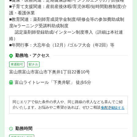
■健康・医療関連：定期健康診断/インフルエンザの予防接種
■子育て支援関連：産前産後休暇/育児休暇/短時間勤務制度/介
護・看護休業
■教育関連：薬剤師育成奨学金制度/研修会等の参加費助成制
度/eラーニング受講料助成制度
認定薬剤師登録助成/インターン制度導入（詳細は本社連
絡）
■年間行事：大忘年会（12月）/ゴルフ大会（年2回）等
勤務地・アクセス
車通勤可
駅チカ
富山県富山市富山市下奥井1丁目22番10号
富山ライトレール「下奥井駅」 徒歩5分
同じエリアで似た条件の求人や、同じ路線の求人なども喜んでご紹
介いたします。お悩みやご希望があれば、ぜひご相談ください。
無料で相談する
勤務時間