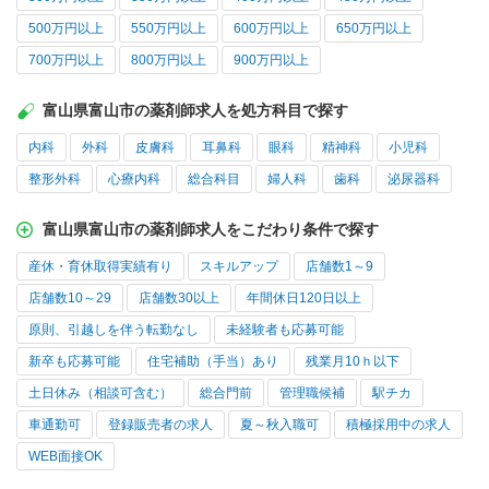
500万円以上
550万円以上
600万円以上
650万円以上
700万円以上
800万円以上
900万円以上
富山県富山市の薬剤師求人を処方科目で探す
内科
外科
皮膚科
耳鼻科
眼科
精神科
小児科
整形外科
心療内科
総合科目
婦人科
歯科
泌尿器科
富山県富山市の薬剤師求人をこだわり条件で探す
産休・育休取得実績有り
スキルアップ
店舗数1～9
店舗数10～29
店舗数30以上
年間休日120日以上
原則、引越しを伴う転勤なし
未経験者も応募可能
新卒も応募可能
住宅補助（手当）あり
残業月10ｈ以下
土日休み（相談可含む）
総合門前
管理職候補
駅チカ
車通勤可
登録販売者の求人
夏～秋入職可
積極採用中の求人
WEB面接OK