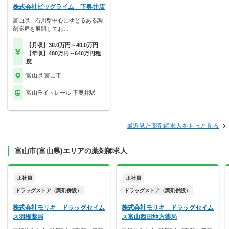
株式会社ビッグライム 下奥井店
富山県、石川県中心にゆとるある調
剤薬局を展開してお…
【月収】30.0万円～40.0万円
【年収】480万円～640万円程
度
富山県 富山市
富山ライトレール 下奥井駅
最近見た薬剤師求人をもっと見る
富山市(富山県)エリアの薬剤師求人
正社員
正社員
ドラッグストア（調剤併設）
ドラッグストア（調剤併設）
株式会社モリキ ドラッグセイム
株式会社モリキ ドラッグセイム
ス羽根薬局
ス富山西田地方薬局