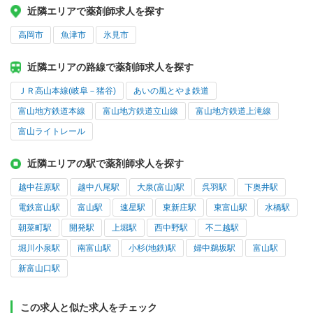
近隣エリアで薬剤師求人を探す
高岡市
魚津市
氷見市
近隣エリアの路線で薬剤師求人を探す
ＪＲ高山本線(岐阜－猪谷)
あいの風とやま鉄道
富山地方鉄道本線
富山地方鉄道立山線
富山地方鉄道上滝線
富山ライトレール
近隣エリアの駅で薬剤師求人を探す
越中荏原駅
越中八尾駅
大泉(富山)駅
呉羽駅
下奥井駅
電鉄富山駅
富山駅
速星駅
東新庄駅
東富山駅
水橋駅
朝菜町駅
開発駅
上堀駅
西中野駅
不二越駅
堀川小泉駅
南富山駅
小杉(地鉄)駅
婦中鵜坂駅
富山駅
新富山口駅
この求人と似た求人をチェック