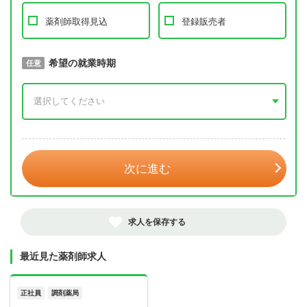
薬剤師取得見込
登録販売者
取得予定年
希望の就業時期
必須
任意
年 3月
次に進む
求人を保存する
最近見た薬剤師求人
正社員
調剤薬局