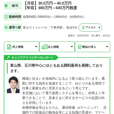
【月収】30.0万円～40.0万円
給与
【年収】480万円～640万円程度
勤務時間
就業時間1:09時00分～18時40分（休憩60分）
最寄り駅
富山ライトレール「下奥井駅」 徒歩5分
アクセス
更新日：2025/01/20 求人番号：441212
求人情報
法人情報
類似の求人
キャリアアドバイザーのレポート
富山県、石川県中心にゆとるある調剤薬局を展開しており
ます。
職場と住まいを地域内になるよう取り組んでいます。通
勤に対する負担を低減することで、ゆとりのある環境で
仕事と家庭を共に充実させるという考えです。
全店舗において電子薬歴システムを導入し、効率よく作
業できることで、患者さまに対するサービスや品質の向
上を目指しています。
各種研修会等はもちろん、通信研修（eラーニング）、店
舗内での医薬品の勉強会等による知識の育成や、マナー