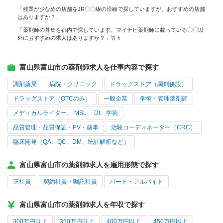
「残業が少なめの店舗をJR〇〇線の沿線で探していますが、おすすめの店舗
はありますか？」
「薬剤師の募集を都内で探しています。マイナビ薬剤師に載っている〇〇以
外におすすめの求人はありますか？」等々
富山県富山市の薬剤師求人を仕事内容で探す
調剤薬局
病院・クリニック
ドラッグストア（調剤併設）
ドラッグストア（OTCのみ）
一般企業
学術・管理薬剤師
メディカルライター、 MSL、 DI、学術
品質管理・品質保証・PV・薬事
治験コーディネーター（CRC）
臨床開発（QA、QC、DM、統計解析など）
富山県富山市の薬剤師求人を雇用形態で探す
正社員
契約社員・嘱託社員
パート・アルバイト
富山県富山市の薬剤師求人を年収で探す
300万円以上
350万円以上
400万円以上
450万円以上