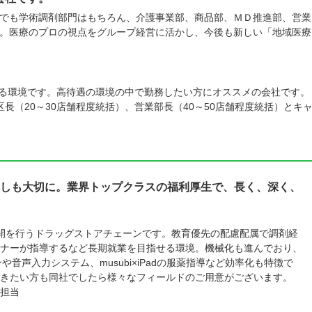
でも学術調剤部門はもちろん、介護事業部、商品部、ＭＤ推進部、営業
。医療のプロの視点をグループ経営に活かし、今後も新しい「地域医療
。
頂ける環境です。高待遇の環境の中で勤務したい方にオススメの会社です。
長（20～30店舗程度統括）、営業部長（40～50店舗程度統括）とキ
しも大切に。業界トップクラスの福利厚生で、長く、深く、
舗展開を行うドラッグストアチェーンです。教育優先の配慮配属で調剤経
ナーが指導するなど長期就業を目指せる環境。機械化も進んでおり、
や音声入力システム、musubi×iPadの服薬指導など効率化も特徴で
きたい方も同社でしたら様々なフィールドのご用意がございます。
担当