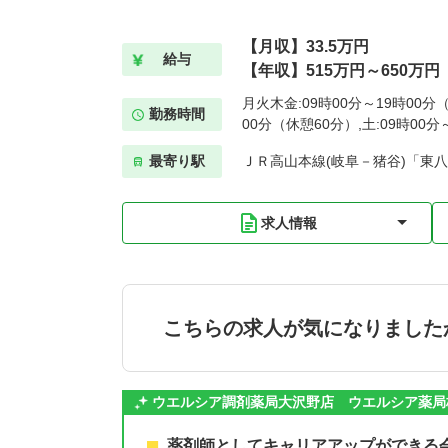
【月収】33.5万円
給与
【年収】515万円～650万円
月火木金:09時00分～19時00分（
勤務時間
00分（休憩60分）,土:09時00
最寄り駅
ＪＲ高山本線(岐阜－猪谷)「東八
求人情報
こちらの求人が気になりました
ウエルシア調剤薬局大沢野店 ウエルシア薬局
薬剤師としてキャリアアップができる