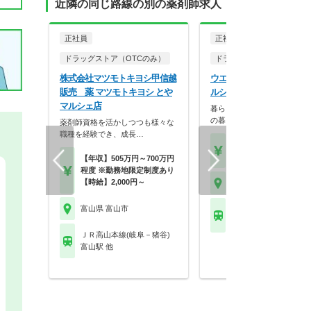
近隣の同じ路線の別の薬剤師求人
正社員
正社員
ドラッグストア（OTCのみ）
ドラッグストア（調剤併設
株式会社マツモトキヨシ甲信越
ウエルシア薬局株式会社 
販売 薬 マツモトキヨシ とや
ルシア富山八尾店
マルシェ店
暮らしを支える仕事だから、
の暮らしも大切に。業…
薬剤師資格を活かしつつも様々な
職種を経験でき、成長…
【月収】33.5万円
【年収】515万円～65
【年収】505万円～700万円
程度 ※勤務地限定制度あり
【時給】2,000円～
富山県 富山市
富山県 富山市
ＪＲ高山本線(岐阜－猪
越中八尾駅
ＪＲ高山本線(岐阜－猪谷)
富山駅 他