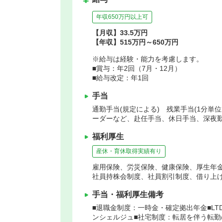
年収650万円以上可
【月収】33.5万円
【年収】515万円～650万円
※給与は経験・能力を考慮します。
■賞与：年2回（7月・12月）
■給与改定：年1回
手当
通勤手当(規定による) 残業手当(1分単
ーダーなど、赴任手当、休日手当、深夜勤
福利厚生
産休・育休取得実績有り
雇用保険、労災保険、健康保険、厚生年
社員持株会制度、社員割引制度、借り上
手当・福利厚生備考
■退職金制度：一時金・確定拠出年金■LT
ンシェルジュ■社宅制度：転居を伴う転勤