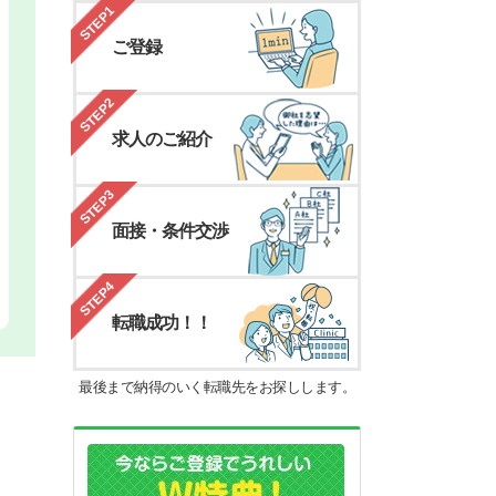
STEP1
ご登録
STEP2
求人のご紹介
STEP3
面接・条件交渉
STEP4
転職成功！！
最後まで納得のいく転職先をお探しします。