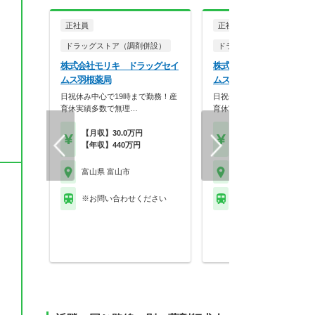
正社員
正社員
ドラッグストア（調剤併設）
ドラッグストア（調剤併設
株式会社モリキ ドラッグセイ
株式会社モリキ ドラッグ
ムス羽根薬局
ムス富山西田地方薬局
日祝休み中心で19時まで勤務！産
日祝休み中心で19時まで勤
ャ
育休実績多数で無理…
育休実績多数で無理…
【月収】30.0万円
【年収】500万円～55
【年収】440万円
程度
富山県 富山市
富山県 富山市
※お問い合わせください
富山地方鉄道本線 西中