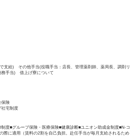
位で支給) その他手当(役職手当：店長、管理薬剤師、薬局長、調剤リ
務手当) 借上げ寮について
金保険
げ社宅制度
D制度■グループ保険・医療保険■健康診断■ユニオン助成金制度■N-コ
の際に適用（賃料の2割を自己負担。赴任手当が毎月支給されるため