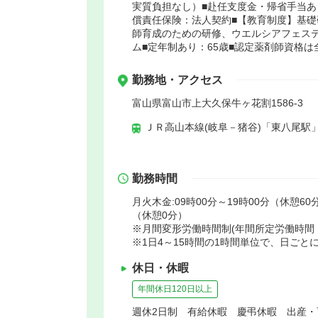
実質負担なし）■赴任支度金・帰省手当あ
償責任保険：法人契約■【教育制度】基礎
師育成のための研修、ウエルシアフェステ
ム■定年制あり：65歳■認定薬剤師資格は
勤務地・アクセス
富山県富山市上大久保牛ヶ花割1586-3
ＪＲ高山本線(岐阜－猪谷)「東八尾駅」
勤務時間
月火木金:09時00分～19時00分（休憩60分
（休憩0分）
※月間変形労働時間制(年間所定労働時間：1
※1日4～15時間の1時間単位で、日ご
休日・休暇
年間休日120日以上
週休2日制 有給休暇 慶弔休暇 出産・