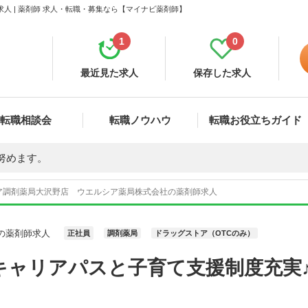
 | 薬剤師 求人・転職・募集なら【マイナビ薬剤師】
1
0
最近見た求人
保存した求人
転職相談会
転職ノウハウ
転職お役立ちガイド
努めます。
ア調剤薬局大沢野店 ウエルシア薬局株式会社の薬剤師求人
の薬剤師求人
正社員
調剤薬局
ドラッグストア（OTCのみ）
キャリアパスと子育て支援制度充実