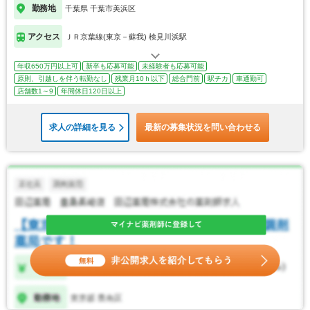
勤務地
千葉県 千葉市美浜区
アクセス
ＪＲ京葉線(東京－蘇我) 検見川浜駅
年収650万円以上可
新卒も応募可能
未経験者も応募可能
原則、引越しを伴う転勤なし
残業月10ｈ以下
総合門前
駅チカ
車通勤可
店舗数1～9
年間休日120日以上
求人の詳細を見る
最新の募集状況を問い合わせる