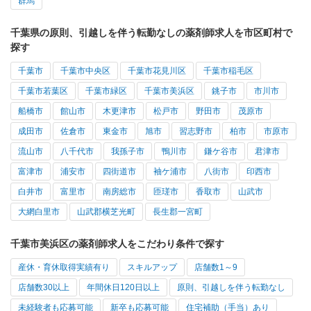
群馬
千葉県の原則、引越しを伴う転勤なしの薬剤師求人を市区町村で
探す
千葉市
千葉市中央区
千葉市花見川区
千葉市稲毛区
千葉市若葉区
千葉市緑区
千葉市美浜区
銚子市
市川市
船橋市
館山市
木更津市
松戸市
野田市
茂原市
成田市
佐倉市
東金市
旭市
習志野市
柏市
市原市
流山市
八千代市
我孫子市
鴨川市
鎌ケ谷市
君津市
富津市
浦安市
四街道市
袖ケ浦市
八街市
印西市
白井市
富里市
南房総市
匝瑳市
香取市
山武市
大網白里市
山武郡横芝光町
長生郡一宮町
千葉市美浜区の薬剤師求人をこだわり条件で探す
産休・育休取得実績有り
スキルアップ
店舗数1～9
店舗数30以上
年間休日120日以上
原則、引越しを伴う転勤なし
未経験者も応募可能
新卒も応募可能
住宅補助（手当）あり