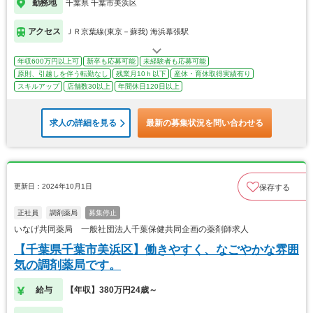
勤務地
千葉県 千葉市美浜区
アクセス
ＪＲ京葉線(東京－蘇我) 海浜幕張駅
年収600万円以上可
新卒も応募可能
未経験者も応募可能
原則、引越しを伴う転勤なし
残業月10ｈ以下
産休・育休取得実績有り
スキルアップ
店舗数30以上
年間休日120日以上
求人の詳細を見る
最新の募集状況を問い合わせる
更新日：2024年10月1日
保存する
正社員
調剤薬局
募集停止
いなげ共同薬局 一般社団法人千葉保健共同企画の薬剤師求人
【千葉県千葉市美浜区】働きやすく、なごやかな雰囲
気の調剤薬局です。
給与
【年収】380万円24歳～