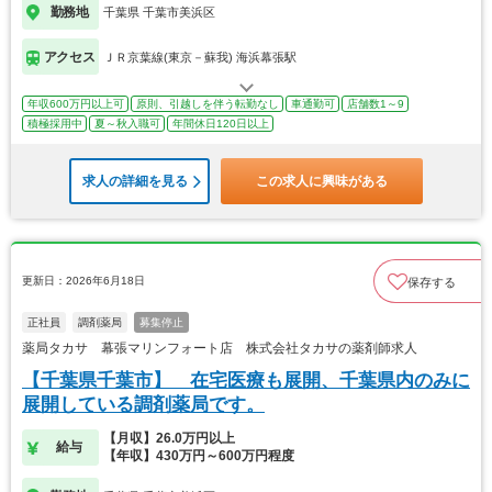
勤務地
千葉県 千葉市美浜区
アクセス
ＪＲ京葉線(東京－蘇我) 海浜幕張駅
年収600万円以上可
原則、引越しを伴う転勤なし
車通勤可
店舗数1～9
積極採用中
夏～秋入職可
年間休日120日以上
求人の詳細を見る
この求人に興味がある
更新日：2026年6月18日
保存する
正社員
調剤薬局
募集停止
薬局タカサ 幕張マリンフォート店 株式会社タカサの薬剤師求人
【千葉県千葉市】 在宅医療も展開、千葉県内のみに
展開している調剤薬局です。
【月収】26.0万円以上
給与
【年収】430万円～600万円程度