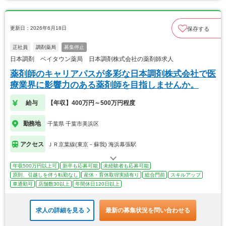
更新日：2026年6月18日
保存する
正社員
調剤薬局
募集停止
日本調剤 ベイタウン薬局 日本調剤株式会社の薬剤師求人
薬剤師のキャリアパスが多彩な日本調剤株式会社で医
療業界に影響力のある薬剤師を目指しませんか。
給与
【年収】400万円～500万円程度
勤務地
千葉県 千葉市美浜区
アクセス
ＪＲ京葉線(東京－蘇我) 海浜幕張駅
年収500万円以上可
新卒も応募可能
未経験者も応募可能
原則、引越しを伴う転勤なし
産休・育休取得実績有り
総合門前
スキルアップ
車通勤可
店舗数30以上
年間休日120日以上
求人の詳細を見る
最新の募集状況を問い合わせる