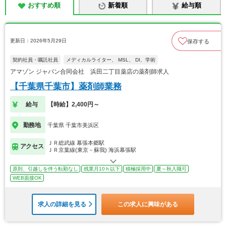
おすすめ順
新着順
給与順
更新日：2026年5月29日
保存する
契約社員・嘱託社員
メディカルライター、 MSL、 DI、学術
アマゾン ジャパン合同会社 浜田二丁目薬店の薬剤師求人
【千葉県千葉市】薬剤師業務
給与
【時給】2,400円～
勤務地
千葉県 千葉市美浜区
ＪＲ総武線 幕張本郷駅
アクセス
ＪＲ京葉線(東京－蘇我) 海浜幕張駅
原則、引越しを伴う転勤なし
残業月10ｈ以下
積極採用中
夏～秋入職可
WEB面接OK
求人の詳細を見る
この求人に興味がある