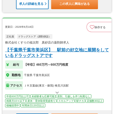
求人の詳細を見る
この求人に興味がある
更新日：2026年6月18日
保存する
正社員
ドラッグストア（調剤併設）
株式会社くすりの福太郎 真砂店の薬剤師求人
【千葉県千葉市美浜区】 駅前の好立地に展開をして
いるドラッグストアです
給与
【年収】460万円～600万円程度
勤務地
千葉県 千葉市美浜区
アクセス
ＪＲ京葉線(東京－蘇我) 検見川浜駅
年収600万円以上可
未経験者も応募可能
原則、引越しを伴う転勤なし
残業月10ｈ以下
産休・育休取得実績有り
スキルアップ
駅チカ
店舗数30以上
積極採用中
年間休日120日以上