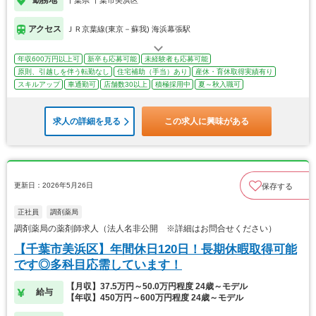
アクセス
ＪＲ京葉線(東京－蘇我) 海浜幕張駅
年収600万円以上可
新卒も応募可能
未経験者も応募可能
原則、引越しを伴う転勤なし
住宅補助（手当）あり
産休・育休取得実績有り
スキルアップ
車通勤可
店舗数30以上
積極採用中
夏～秋入職可
求人の詳細を見る
この求人に興味がある
更新日：2026年5月26日
保存する
正社員
調剤薬局
調剤薬局の薬剤師求人（法人名非公開 ※詳細はお問合せください）
【千葉市美浜区】年間休日120日！長期休暇取得可能
です◎多科目応需しています！
【月収】37.5万円～50.0万円程度 24歳～モデル
給与
【年収】450万円～600万円程度 24歳～モデル