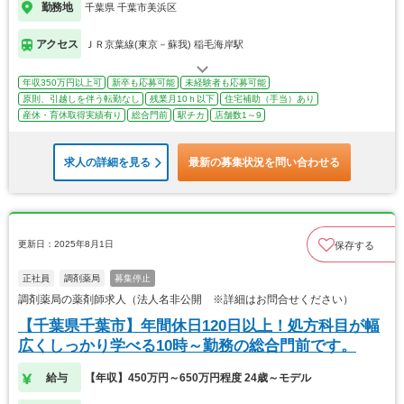
勤務地
千葉県 千葉市美浜区
アクセス
ＪＲ京葉線(東京－蘇我) 稲毛海岸駅
年収350万円以上可
新卒も応募可能
未経験者も応募可能
原則、引越しを伴う転勤なし
残業月10ｈ以下
住宅補助（手当）あり
産休・育休取得実績有り
総合門前
駅チカ
店舗数1～9
求人の詳細を見る
最新の募集状況を問い合わせる
更新日：2025年8月1日
保存する
正社員
調剤薬局
募集停止
調剤薬局の薬剤師求人（法人名非公開 ※詳細はお問合せください）
【千葉県千葉市】年間休日120日以上！処方科目が幅
広くしっかり学べる10時～勤務の総合門前です。
給与
【年収】450万円～650万円程度 24歳～モデル