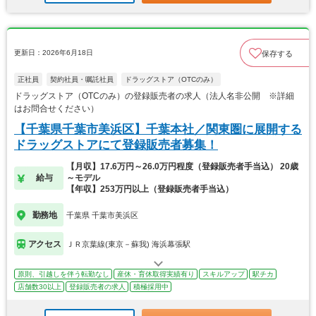
更新日：2026年6月18日
保存する
正社員
契約社員・嘱託社員
ドラッグストア（OTCのみ）
ドラッグストア（OTCのみ）の登録販売者の求人（法人名非公開 ※詳細
はお問合せください）
【千葉県千葉市美浜区】千葉本社／関東圏に展開する
ドラッグストアにて登録販売者募集！
【月収】17.6万円～26.0万円程度（登録販売者手当込） 20歳
給与
～モデル
【年収】253万円以上（登録販売者手当込）
勤務地
千葉県 千葉市美浜区
アクセス
ＪＲ京葉線(東京－蘇我) 海浜幕張駅
原則、引越しを伴う転勤なし
産休・育休取得実績有り
スキルアップ
駅チカ
店舗数30以上
登録販売者の求人
積極採用中