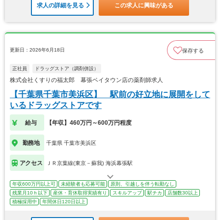
求人の詳細を見る
この求人に興味がある
更新日：2026年6月18日
保存する
正社員
ドラッグストア（調剤併設）
株式会社くすりの福太郎 幕張ベイタウン店の薬剤師求人
【千葉県千葉市美浜区】 駅前の好立地に展開をして
いるドラッグストアです
給与
【年収】460万円～600万円程度
勤務地
千葉県 千葉市美浜区
アクセス
ＪＲ京葉線(東京－蘇我) 海浜幕張駅
年収600万円以上可
未経験者も応募可能
原則、引越しを伴う転勤なし
残業月10ｈ以下
産休・育休取得実績有り
スキルアップ
駅チカ
店舗数30以上
積極採用中
年間休日120日以上