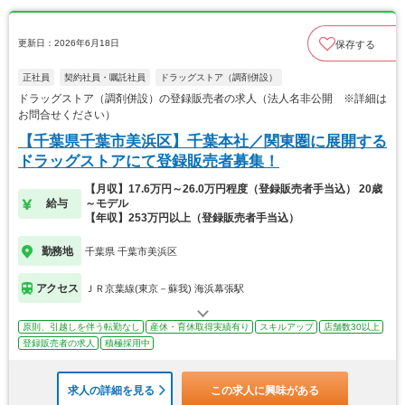
更新日：2026年6月18日
保存する
正社員
契約社員・嘱託社員
ドラッグストア（調剤併設）
ドラッグストア（調剤併設）の登録販売者の求人（法人名非公開 ※詳細は
お問合せください）
【千葉県千葉市美浜区】千葉本社／関東圏に展開する
ドラッグストアにて登録販売者募集！
【月収】17.6万円～26.0万円程度（登録販売者手当込） 20歳
給与
～モデル
【年収】253万円以上（登録販売者手当込）
勤務地
千葉県 千葉市美浜区
アクセス
ＪＲ京葉線(東京－蘇我) 海浜幕張駅
原則、引越しを伴う転勤なし
産休・育休取得実績有り
スキルアップ
店舗数30以上
登録販売者の求人
積極採用中
求人の詳細を見る
この求人に興味がある