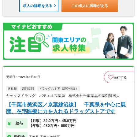
求人の詳細を見る
この求人に興味がある
更新日：2026年6月18日
保存する
正社員
調剤薬局
ドラッグストア（調剤併設）
ヤックスドラッグ パティオス薬局 株式会社千葉薬品の薬剤師求人
【千葉市美浜区／京葉線沿線】 千葉県を中心に展
開、在宅医療に力を入れるドラッグストアです
【月収】32.0万円～45.0万円
給与
【年収】480万円～600万円
勤務地
千葉県 千葉市美浜区