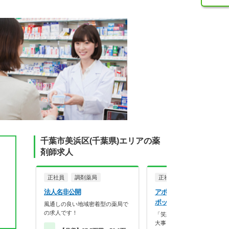
千葉市美浜区(千葉県)エリアの薬
剤師求人
正社員
調剤薬局
正社員
調剤薬局
法人名非公開
アポクリート株式会社 薬
ポック 稲毛海岸店
風通しの良い地域密着型の薬局で
の求人です！
「笑顔」と「おもてなしの心
大事にし、常に挑戦を…