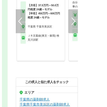
自分らしく働く。それが、い
【月収】37.5万円～50.0万
事の第一歩。選択的週…
円程度 24歳～モデル
【年収】450万円～600万円
【年収】458万円～70
程度 24歳～モデル
千葉県 千葉市美浜区
千葉県 千葉市美浜区
ＪＲ京葉線(東京－蘇我)
ＪＲ京葉線(東京－蘇我) 検
毛海岸駅
見川浜駅
この求人と似た求人をチェック
エリア
千葉県の薬剤師求人
千葉県千葉市美浜区の薬剤師求人