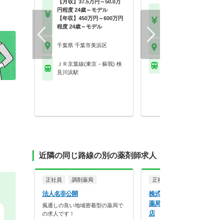
【月収】37.5万円～50.0万
円程度 24歳～モデル
【月収】27.6万円～39.
【年収】450万円～600万円
円
程度 24歳～モデル
【年収】400万円～58
千葉県 千葉市美浜区
千葉県 千葉市美浜区
ＪＲ京葉線(東京－蘇我) 検
京成千葉線 京成稲毛駅
見川浜駅
近隣の同じ路線の別の薬剤師求人
正社員
調剤薬局
正社員
調剤薬局
法人名非公開
株式会社マツモトキヨシ 
薬局 マツモトキヨシ 高洲
風通しの良い地域密着型の薬局で
店
の求人です！