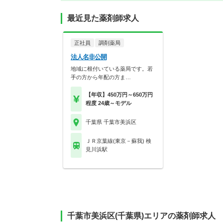
最近見た薬剤師求人
正社員
調剤薬局
法人名非公開
地域に根付いている薬局です。若
手の方から年配の方ま…
【年収】450万円～650万円
程度 24歳～モデル
千葉県 千葉市美浜区
ＪＲ京葉線(東京－蘇我) 検
見川浜駅
千葉市美浜区(千葉県)エリアの薬剤師求人