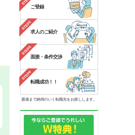
STEP1
ご登録
STEP2
求人のご紹介
STEP3
面接・条件交渉
STEP4
転職成功！！
最後まで納得のいく転職先をお探しします。