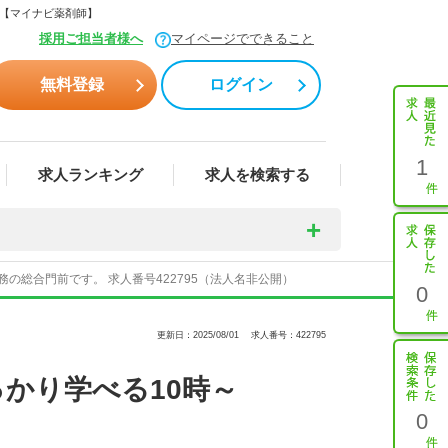
ら【マイナビ薬剤師】
採用ご担当者様へ
マイページでできること
無料登録
ログイン
1
求人ランキング
求人を検索する
の総合門前です。 求人番号422795（法人名非公開）
0
更新日：2025/08/01
求人番号：422795
かり学べる10時～
0