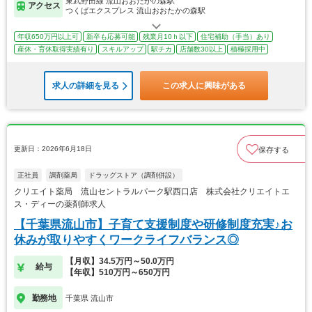
東武野田線 流山おおたかの森駅
アクセス
つくばエクスプレス 流山おおたかの森駅
年収650万円以上可
新卒も応募可能
残業月10ｈ以下
住宅補助（手当）あり
産休・育休取得実績有り
スキルアップ
駅チカ
店舗数30以上
積極採用中
求人の詳細を見る
この求人に興味がある
更新日：2026年6月18日
保存する
正社員
調剤薬局
ドラッグストア（調剤併設）
クリエイト薬局 流山セントラルパーク駅西口店 株式会社クリエイトエ
ス・ディーの薬剤師求人
【千葉県流山市】子育て支援制度や研修制度充実♪お
休みが取りやすくワークライフバランス◎
【月収】34.5万円～50.0万円
給与
【年収】510万円～650万円
勤務地
千葉県 流山市