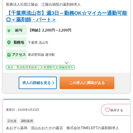
医療法人社団江陽会 江陽台病院の薬剤師求人
【千葉県流山市】週3日～勤務OK☆マイカー通勤可能
◎＜薬剤師・パート＞
給与
【時給】2,200円～2,200円
勤務地
千葉県 流山市
アクセス
東武野田線 運河駅
産休・育休取得実績有り
車通勤可
積極採用中
求人の詳細を見る
この求人に興味がある
更新日：2026年3月23日
保存する
正社員
調剤薬局
あおぞら薬局 流山おおたかの森店 株式会社TIMELEFTの薬剤師求人