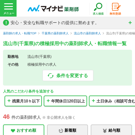
!
安心・安全な転職サポートの提供に努めます。
薬剤師の求人・転職TOP
千葉県の薬剤師求人
流山市の薬剤師求人
流山市(千葉県)の積
流山市(千葉県)の積極採用中の薬剤師求人・転職情報一覧
勤務地
流山市(千葉県)
その他
積極採用中の求人
条件を変更する
人気のこだわり条件を追加する
残業月10ｈ以下
年間休日120日以上
土日休み（相談可含
46
件の薬剤師求人
※ 非公開求人を除く
おすすめ順
新着順
給与順