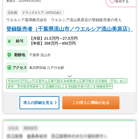
更新日：2026年6月18日
保存する
正社員
ドラッグストア（OTCのみ）
ウエルシア薬局株式会社 ウエルシア流山美原店の登録販売者の求人
登録販売者（千葉県流山市／ウエルシア流山美原店）
【月収】21.5万円～27.0万円
給与
【年収】308万円～450万円
勤務地
千葉県 流山市
アクセス
東武野田線 江戸川台駅
年収450万円以上可
新卒も応募可能
未経験者も応募可能
住宅補助（手当）あり
産休・育休取得実績有り
店舗数30以上
登録販売者の求人
積極採用中
求人の詳細を見る
この求人に興味がある