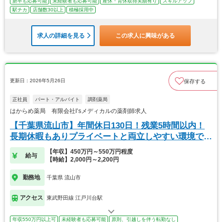
新卒も応募可能
未経験者も応募可能
産休・育休取得実績有り
スキルアップ
駅チカ
店舗数30以上
積極採用中
求人の詳細を見る
この求人に興味がある
更新日：2026年5月26日
保存する
正社員
パート・アルバイト
調剤薬局
はからめ薬局 有限会社I’sメディカルの薬剤師求人
【千葉県流山市】年間休日130日！残業5時間以内！
長期休暇もありプライベートと両立しやすい環境で
す。
【年収】450万円～550万円程度
給与
【時給】2,000円～2,200円
勤務地
千葉県 流山市
アクセス
東武野田線 江戸川台駅
年収550万円以上可
未経験者も応募可能
原則、引越しを伴う転勤なし