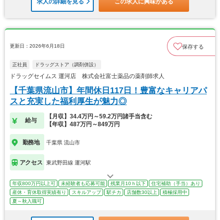
求人の詳細を見る
この求人に興味がある
更新日：2026年6月18日
保存する
正社員
ドラッグストア（調剤併設）
ドラッグセイムス 運河店 株式会社富士薬品の薬剤師求人
【千葉県流山市】年間休日117日！豊富なキャリアパ
スと充実した福利厚生が魅力◎
【月収】34.4万円～59.2万円諸手当含む
給与
【年収】487万円～849万円
勤務地
千葉県 流山市
アクセス
東武野田線 運河駅
年収800万円以上可
未経験者も応募可能
残業月10ｈ以下
住宅補助（手当）あり
産休・育休取得実績有り
スキルアップ
駅チカ
店舗数30以上
積極採用中
夏～秋入職可