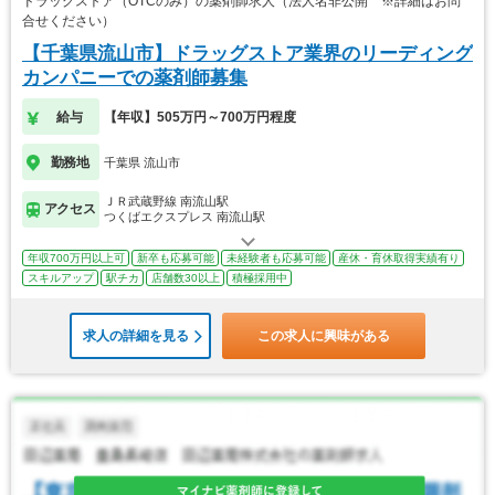
ドラッグストア（OTCのみ）の薬剤師求人（法人名非公開 ※詳細はお問
合せください）
【千葉県流山市】ドラッグストア業界のリーディング
カンパニーでの薬剤師募集
給与
【年収】505万円～700万円程度
勤務地
千葉県 流山市
ＪＲ武蔵野線 南流山駅
アクセス
つくばエクスプレス 南流山駅
年収700万円以上可
新卒も応募可能
未経験者も応募可能
産休・育休取得実績有り
スキルアップ
駅チカ
店舗数30以上
積極採用中
求人の詳細を見る
この求人に興味がある