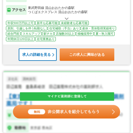
東武野田線 流山おおたかの森駅
アクセス
つくばエクスプレス 流山おおたかの森駅
年収500万円以上可
新卒も応募可能
未経験者も応募可能
原則、引越しを伴う転勤なし
住宅補助（手当）あり
産休・育休取得実績有り
総合門前
スキルアップ
駅チカ
店舗数30以上
積極採用中
夏～秋入職可
年間休日120日以上
在宅業務あり
求人の詳細を見る
この求人に興味がある