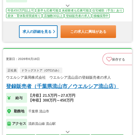
年収450万円以上可
新卒も応募可能
未経験者も応募可能
住宅補助（手当）あり
産休・育休取得実績有り
店舗数30以上
登録販売者の求人
積極採用中
求人の詳細を見る
この求人に興味がある
更新日：2026年6月18日
保存する
正社員
ドラッグストア（OTCのみ）
ウエルシア薬局株式会社 ウエルシア流山店の登録販売者の求人
登録販売者（千葉県流山市／ウエルシア流山店）
【月収】21.5万円～27.0万円
給与
【年収】308万円～450万円
勤務地
千葉県 流山市
アクセス
流鉄流山線 流山駅