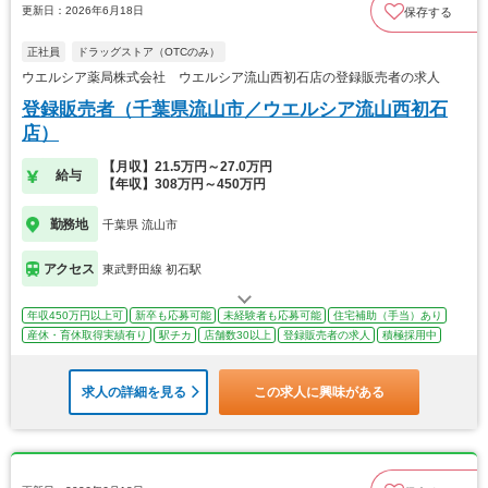
更新日：2026年6月18日
保存する
正社員
ドラッグストア（OTCのみ）
ウエルシア薬局株式会社 ウエルシア流山西初石店の登録販売者の求人
登録販売者（千葉県流山市／ウエルシア流山西初石
店）
【月収】21.5万円～27.0万円
給与
【年収】308万円～450万円
勤務地
千葉県 流山市
アクセス
東武野田線 初石駅
年収450万円以上可
新卒も応募可能
未経験者も応募可能
住宅補助（手当）あり
産休・育休取得実績有り
駅チカ
店舗数30以上
登録販売者の求人
積極採用中
求人の詳細を見る
この求人に興味がある