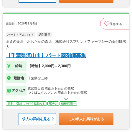
更新日：2026年8月4日
保存する
パート・アルバイト
調剤薬局
まえの薬局 おおたかの森店 株式会社スプリントファーマシーの薬剤師求
人
【千葉県流山市】パート薬剤師募集
給与
【時給】2,000円～2,300円
勤務地
千葉県 流山市
東武野田線 流山おおたかの森駅
アクセス
つくばエクスプレス 流山おおたかの森駅
原則、引越しを伴う転勤なし
駅チカ
積極採用中
求人の詳細を見る
この求人に興味がある