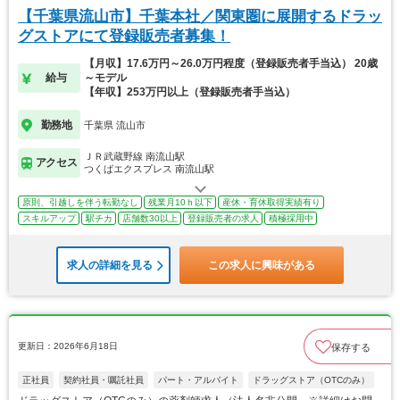
【千葉県流山市】千葉本社／関東圏に展開するドラッ
グストアにて登録販売者募集！
【月収】17.6万円～26.0万円程度（登録販売者手当込） 20歳
給与
～モデル
【年収】253万円以上（登録販売者手当込）
勤務地
千葉県 流山市
ＪＲ武蔵野線 南流山駅
アクセス
つくばエクスプレス 南流山駅
原則、引越しを伴う転勤なし
残業月10ｈ以下
産休・育休取得実績有り
スキルアップ
駅チカ
店舗数30以上
登録販売者の求人
積極採用中
求人の詳細を見る
この求人に興味がある
更新日：2026年6月18日
保存する
正社員
契約社員・嘱託社員
パート・アルバイト
ドラッグストア（OTCのみ）