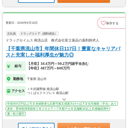
更新日：2026年6月18日
保存する
正社員
ドラッグストア（調剤併設）
ドラッグセイムス 南流山店 株式会社富士薬品の薬剤師求人
【千葉県流山市】年間休日117日！豊富なキャリアパ
スと充実した福利厚生が魅力◎
【月収】34.4万円～59.2万円諸手当含む
給与
【年収】487万円～849万円
勤務地
千葉県 流山市
ＪＲ武蔵野線 南流山駅
アクセス
つくばエクスプレス 南流山駅
年収800万円以上可
未経験者も応募可能
残業月10ｈ以下
住宅補助（手当）あり
産休・育休取得実績有り
スキルアップ
駅チカ
店舗数30以上
積極採用中
夏～秋入職可