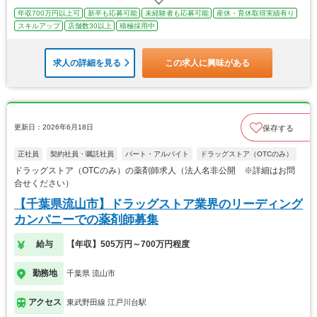
年収700万円以上可
新卒も応募可能
未経験者も応募可能
産休・育休取得実績有り
スキルアップ
店舗数30以上
積極採用中
求人の詳細を見る
この求人に興味がある
更新日：2026年6月18日
保存する
正社員
契約社員・嘱託社員
パート・アルバイト
ドラッグストア（OTCのみ）
ドラッグストア（OTCのみ）の薬剤師求人（法人名非公開 ※詳細はお問
合せください）
【千葉県流山市】ドラッグストア業界のリーディング
カンパニーでの薬剤師募集
給与
【年収】505万円～700万円程度
勤務地
千葉県 流山市
アクセス
東武野田線 江戸川台駅