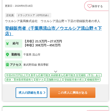
更新日：2026年6月18日
保存する
正社員
ドラッグストア（OTCのみ）
ウエルシア薬局株式会社 ウエルシア流山野々下店の登録販売者の求人
登録販売者（千葉県流山市／ウエルシア流山野々下
店）
【月収】21.5万円～27.0万円
給与
【年収】308万円～450万円
勤務地
千葉県 流山市
アクセス
東武野田線 豊四季駅
年収450万円以上可
新卒も応募可能
未経験者も応募可能
住宅補助（手当）あり
産休・育休取得実績有り
駅チカ
店舗数30以上
登録販売者の求人
積極採用中
求人の詳細を見る
この求人に興味がある