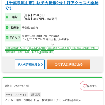
【千葉県流山市】駅チカ徒歩2分！好アクセスの薬局
です
【月収】25.0万円
給与
【年収】450万円～550万円
勤務地
千葉県 流山市
東武野田線 流山おおたかの森駅
アクセス
つくばエクスプレス 流山おおたかの森駅
年収550万円以上可
新卒も応募可能
未経験者も応募可能
土日休み（相談可含む）
住宅補助（手当）あり
駅チカ
積極採用中
求人の詳細を見る
この求人に興味がある
更新日：2025年5月7日
保存する
パート・アルバイト
調剤薬局
ミナカラ薬局 流山市 新店 株式会社ミナカラの薬剤師求人