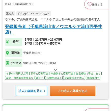
更新日：2026年6月18日
保存する
正社員
ドラッグストア（OTCのみ）
ウエルシア薬局株式会社 ウエルシア流山西平井店の登録販売者の求人
登録販売者（千葉県流山市／ウエルシア流山西平井
店）
【月収】21.5万円～27.0万円
給与
【年収】308万円～450万円
勤務地
千葉県 流山市
アクセス
流鉄流山線 平和台(千葉)駅
年収450万円以上可
新卒も応募可能
未経験者も応募可能
住宅補助（手当）あり
産休・育休取得実績有り
駅チカ
店舗数30以上
登録販売者の求人
積極採用中
求人の詳細を見る
この求人に興味がある