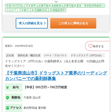
年収700万円以上可
新卒も応募可能
未経験者も応募可能
産休・育休取得実績有り
スキルアップ
駅チカ
店舗数30以上
積極採用中
求人の詳細を見る
この求人に興味がある
更新日：2026年6月18日
保存する
正社員
契約社員・嘱託社員
パート・アルバイト
ドラッグストア（OTCのみ）
ドラッグストア（OTCのみ）の薬剤師求人（法人名非公開 ※詳細はお問
合せください）
【千葉県流山市】ドラッグストア業界のリーディング
カンパニーでの薬剤師募集
給与
【年収】505万円～700万円程度
勤務地
千葉県 流山市
アクセス
東武野田線 運河駅