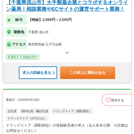
【千葉県流山市】大手製薬企業とコラボするオンライ
ン薬局！相談業務やECサイトの運営サポート業務！
給与
【時給】2,000円～2,500円
勤務地
千葉県 流山市
アクセス
東武野田線 江戸川台駅
車通勤可
積極採用中
求人の詳細を見る
この求人に興味がある
更新日：2026年6月18日
保存する
正社員
契約社員・嘱託社員
ドラッグストア（調剤併設）
ドラッグストア（OTCのみ）
ドラッグストア（調剤併設）の登録販売者の求人（法人名非公開 ※詳細は
お問合せください）