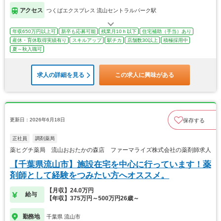
アクセス
つくばエクスプレス 流山セントラルパーク駅
年収650万円以上可
新卒も応募可能
残業月10ｈ以下
住宅補助（手当）あり
産休・育休取得実績有り
スキルアップ
駅チカ
店舗数30以上
積極採用中
夏～秋入職可
求人の詳細を見る
この求人に興味がある
更新日：2026年6月18日
保存する
正社員
調剤薬局
薬ヒグチ薬局 流山おおたかの森店 ファーマライズ株式会社の薬剤師求人
【千葉県流山市】施設在宅を中心に行っています！薬
剤師として経験をつみたい方へオススメ。
【月収】24.0万円
給与
【年収】375万円～500万円26歳～
勤務地
千葉県 流山市