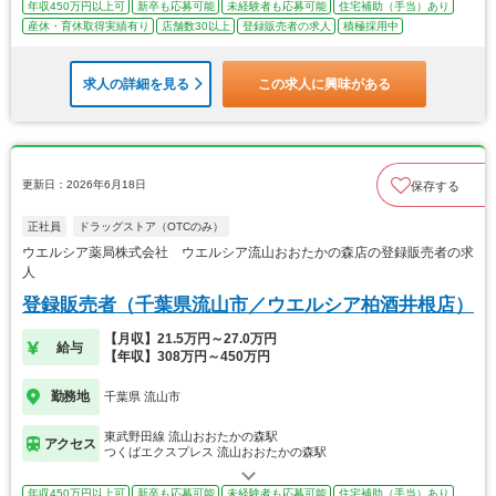
年収450万円以上可
新卒も応募可能
未経験者も応募可能
住宅補助（手当）あり
産休・育休取得実績有り
店舗数30以上
登録販売者の求人
積極採用中
求人の詳細を見る
この求人に興味がある
更新日：2026年6月18日
保存する
正社員
ドラッグストア（OTCのみ）
ウエルシア薬局株式会社 ウエルシア流山おおたかの森店の登録販売者の求
人
登録販売者（千葉県流山市／ウエルシア柏酒井根店）
【月収】21.5万円～27.0万円
給与
【年収】308万円～450万円
勤務地
千葉県 流山市
東武野田線 流山おおたかの森駅
アクセス
つくばエクスプレス 流山おおたかの森駅
年収450万円以上可
新卒も応募可能
未経験者も応募可能
住宅補助（手当）あり