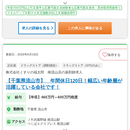
年収700万円以上可
新卒も応募可能
未経験者も応募可能
産休・育休取得実績有り
スキルアップ
駅チカ
店舗数30以上
積極採用中
求人の詳細を見る
この求人に興味がある
更新日：2026年6月18日
保存する
正社員
ドラッグストア（調剤併設）
ドラッグストア（OTCのみ）
株式会社くすりの福太郎 南流山店の薬剤師求人
【千葉県流山市】 年間休日120日！幅広い年齢層が
活躍している会社です！
給与
【年収】460万円～600万円程度
勤務地
千葉県 流山市
ＪＲ武蔵野線 南流山駅
アクセス
つくばエクスプレス 南流山駅