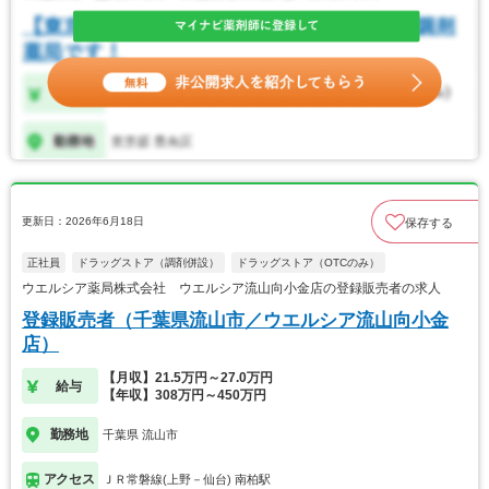
更新日：2026年6月18日
保存する
正社員
ドラッグストア（調剤併設）
ドラッグストア（OTCのみ）
ウエルシア薬局株式会社 ウエルシア流山向小金店の登録販売者の求人
登録販売者（千葉県流山市／ウエルシア流山向小金
店）
【月収】21.5万円～27.0万円
給与
【年収】308万円～450万円
勤務地
千葉県 流山市
アクセス
ＪＲ常磐線(上野－仙台) 南柏駅