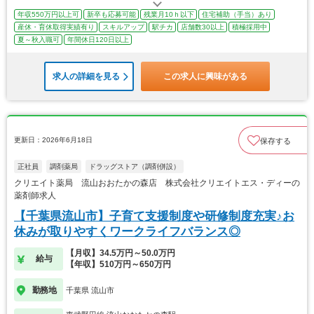
年収550万円以上可
新卒も応募可能
残業月10ｈ以下
住宅補助（手当）あり
産休・育休取得実績有り
スキルアップ
駅チカ
店舗数30以上
積極採用中
夏～秋入職可
年間休日120日以上
求人の詳細を見る
この求人に興味がある
更新日：2026年6月18日
保存する
正社員
調剤薬局
ドラッグストア（調剤併設）
クリエイト薬局 流山おおたかの森店 株式会社クリエイトエス・ディーの
薬剤師求人
【千葉県流山市】子育て支援制度や研修制度充実♪お
休みが取りやすくワークライフバランス◎
【月収】34.5万円～50.0万円
給与
【年収】510万円～650万円
勤務地
千葉県 流山市