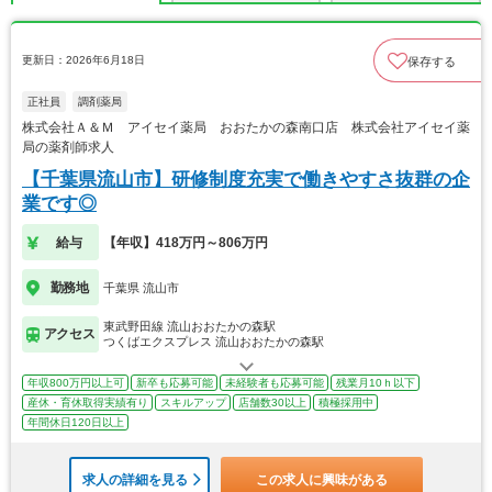
更新日：2026年6月18日
保存する
正社員
調剤薬局
株式会社Ａ＆Ｍ アイセイ薬局 おおたかの森南口店 株式会社アイセイ薬
局の薬剤師求人
【千葉県流山市】研修制度充実で働きやすさ抜群の企
業です◎
給与
【年収】418万円～806万円
勤務地
千葉県 流山市
東武野田線 流山おおたかの森駅
アクセス
つくばエクスプレス 流山おおたかの森駅
年収800万円以上可
新卒も応募可能
未経験者も応募可能
残業月10ｈ以下
産休・育休取得実績有り
スキルアップ
店舗数30以上
積極採用中
年間休日120日以上
求人の詳細を見る
この求人に興味がある