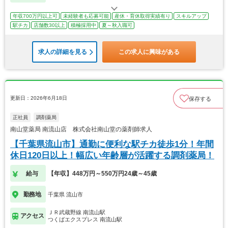
年収700万円以上可
未経験者も応募可能
産休・育休取得実績有り
スキルアップ
駅チカ
店舗数30以上
積極採用中
夏～秋入職可
求人の詳細を見る
この求人に興味がある
更新日：2026年6月18日
保存する
正社員
調剤薬局
南山堂薬局 南流山店 株式会社南山堂の薬剤師求人
【千葉県流山市】通勤に便利な駅チカ徒歩1分！年間
休日120日以上！幅広い年齢層が活躍する調剤薬局！
給与
【年収】448万円～550万円24歳～45歳
勤務地
千葉県 流山市
ＪＲ武蔵野線 南流山駅
アクセス
つくばエクスプレス 南流山駅