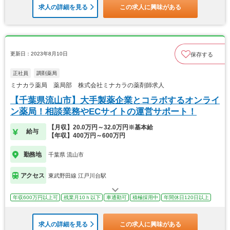
求人の詳細を見る
この求人に興味がある
更新日：2023年8月10日
保存する
正社員
調剤薬局
ミナカラ薬局 薬局部 株式会社ミナカラの薬剤師求人
【千葉県流山市】大手製薬企業とコラボするオンライ
ン薬局！相談業務やECサイトの運営サポート！
【月収】20.0万円～32.0万円※基本給
給与
【年収】400万円～600万円
勤務地
千葉県 流山市
アクセス
東武野田線 江戸川台駅
年収600万円以上可
残業月10ｈ以下
車通勤可
積極採用中
年間休日120日以上
求人の詳細を見る
この求人に興味がある