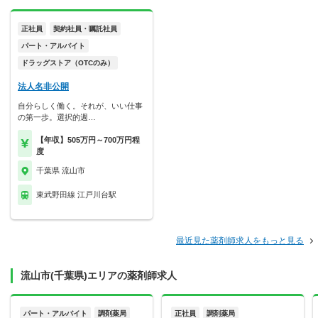
正社員
契約社員・嘱託社員
パート・アルバイト
ドラッグストア（OTCのみ）
法人名非公開
自分らしく働く。それが、いい仕事
の第一歩。選択的週…
【年収】505万円～700万円程
度
千葉県 流山市
東武野田線 江戸川台駅
最近見た薬剤師求人をもっと見る
流山市(千葉県)エリアの薬剤師求人
パート・アルバイト
調剤薬局
正社員
調剤薬局