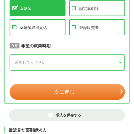
薬剤師
認定薬剤師
薬剤師取得見込
登録販売者
取得予定年
希望の就業時期
必須
任意
年 3月
次に進む
求人を保存する
最近見た薬剤師求人