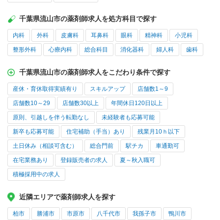
千葉県流山市の薬剤師求人を処方科目で探す
内科
外科
皮膚科
耳鼻科
眼科
精神科
小児科
整形外科
心療内科
総合科目
消化器科
婦人科
歯科
千葉県流山市の薬剤師求人をこだわり条件で探す
産休・育休取得実績有り
スキルアップ
店舗数1～9
店舗数10～29
店舗数30以上
年間休日120日以上
原則、引越しを伴う転勤なし
未経験者も応募可能
新卒も応募可能
住宅補助（手当）あり
残業月10ｈ以下
土日休み（相談可含む）
総合門前
駅チカ
車通勤可
在宅業務あり
登録販売者の求人
夏～秋入職可
積極採用中の求人
近隣エリアで薬剤師求人を探す
柏市
勝浦市
市原市
八千代市
我孫子市
鴨川市