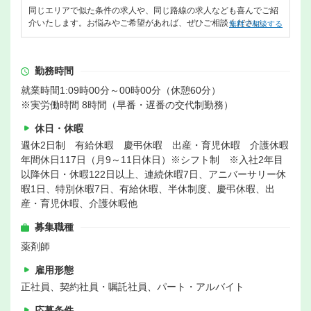
同じエリアで似た条件の求人や、同じ路線の求人なども喜んでご紹
介いたします。お悩みやご希望があれば、ぜひご相談ください。
無料で相談する
勤務時間
就業時間1:09時00分～00時00分（休憩60分）
※実労働時間 8時間（早番・遅番の交代制勤務）
休日・休暇
週休2日制 有給休暇 慶弔休暇 出産・育児休暇 介護休暇
年間休日117日（月9～11日休日）※シフト制 ※入社2年目
以降休日・休暇122日以上、連続休暇7日、アニバーサリー休
暇1日、特別休暇7日、有給休暇、半休制度、慶弔休暇、出
産・育児休暇、介護休暇他
募集職種
薬剤師
雇用形態
正社員、契約社員・嘱託社員、パート・アルバイト
応募条件