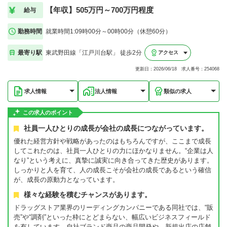
【年収】505万円～700万円程度
給与
勤務時間
就業時間1:09時00分～00時00分（休憩60分）
最寄り駅
東武野田線「江戸川台駅」 徒歩2分
アクセス
更新日：2026/06/18 求人番号：254068
求人情報
法人情報
類似の求人
この求人のポイント
社員一人ひとりの成長が会社の成長につながっています。
優れた経営方針や戦略があったのはもちろんですが、ここまで成長
してこれたのは、社員一人ひとりの力にほかなりません。“企業は人
なり”という考えに、真摯に誠実に向き合ってきた歴史があります。
しっかりと人を育て、人の成長こそが会社の成長であるという確信
が、成長の原動力となっています。
様々な経験を積むチャンスがあります。
ドラッグストア業界のリーディングカンパニーである同社では、“販
売”や“調剤”といった枠にとどまらない、幅広いビジネスフィールド
を有しています。自社ブランド商品の商品開発や、新規出店の店舗