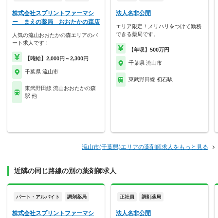
株式会社スプリントファーマシ
法人名非公開
ー まえの薬局 おおたかの森店
エリア限定！メリハリをつけて勤務
できる薬局です。
人気の流山おおたかの森エリアのパ
ート求人です！
【年収】500万円
【時給】2,000円～2,300円
千葉県 流山市
千葉県 流山市
東武野田線 初石駅
東武野田線 流山おおたかの森
駅 他
流山市(千葉県)エリアの薬剤師求人をもっと見る
近隣の同じ路線の別の薬剤師求人
パート・アルバイト
調剤薬局
正社員
調剤薬局
株式会社スプリントファーマシ
法人名非公開