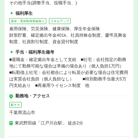
その他手当(調整手当、役職手当、)
福利厚生
産休・育休取得実績有り
スキルアップ
雇用保険、労災保険、健康保険、厚生年金保険
財形貯蓄、確定拠出年金401k、社員持株会制度、慶弔見舞金
制度、社員割引制度、資金貸付制度
手当・福利厚生備考
■退職金：確定拠出年金として支給 ■社宅：会社指定の勤務
地にて勤務可能な場合は準備の場合あり（個人負担1万円）
■転勤借上社宅：会社都合により転居が必要な場合は住宅費用
は実質会社負担（個人負担なし） ■特別勤務手当最大5万
円支給あり ■再雇用ライセンス制度 他
勤務地・アクセス
駅チカ
千葉県流山市
東武野田線「江戸川台駅」 徒歩2分