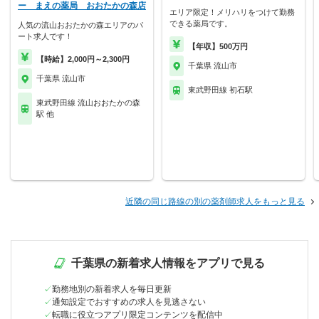
ー まえの薬局 おおたかの森店
エリア限定！メリハリをつけて勤務
できる薬局です。
人気の流山おおたかの森エリアのパ
ート求人です！
【年収】500万円
【時給】2,000円～2,300円
千葉県 流山市
千葉県 流山市
東武野田線 初石駅
東武野田線 流山おおたかの森
駅 他
近隣の同じ路線の別の薬剤師求人をもっと見る
千葉県の新着求人情報をアプリで見る
勤務地別の新着求人を毎日更新
通知設定でおすすめの求人を見逃さない
転職に役立つアプリ限定コンテンツを配信中