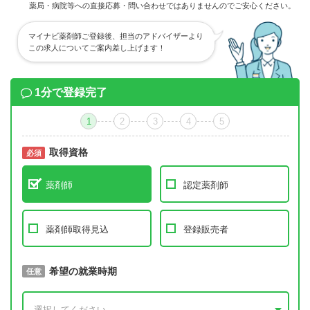
薬局・病院等への直接応募・問い合わせではありませんのでご安心ください。
マイナビ薬剤師ご登録後、担当のアドバイザーより
この求人についてご案内差し上げます！
1分で登録完了
1
2
3
4
5
取得資格
必須
必須
薬剤師
認定薬剤師
薬剤師取得見込
登録販売者
取得予定年
希望の就業時期
必須
任意