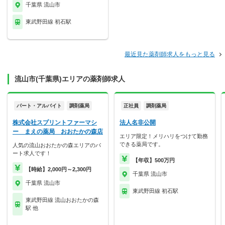
千葉県 流山市
東武野田線 初石駅
最近見た薬剤師求人をもっと見る
流山市(千葉県)エリアの薬剤師求人
パート・アルバイト
調剤薬局
正社員
調剤薬局
株式会社スプリントファーマシ
法人名非公開
ー まえの薬局 おおたかの森店
エリア限定！メリハリをつけて勤務
できる薬局です。
人気の流山おおたかの森エリアのパ
ート求人です！
【年収】500万円
【時給】2,000円～2,300円
千葉県 流山市
千葉県 流山市
東武野田線 初石駅
東武野田線 流山おおたかの森
駅 他