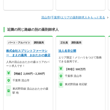
流山市(千葉県)エリアの薬剤師求人をもっと見る
近隣の同じ路線の別の薬剤師求人
パート・アルバイト
調剤薬局
正社員
調剤薬局
株式会社スプリントファーマシ
法人名非公開
ー まえの薬局 おおたかの森店
エリア限定！メリハリをつけて勤務
できる薬局です。
人気の流山おおたかの森エリアのパ
ート求人です！
【年収】500万円
【時給】2,000円～2,300円
千葉県 流山市
千葉県 流山市
東武野田線 初石駅
東武野田線 流山おおたかの森
駅 他