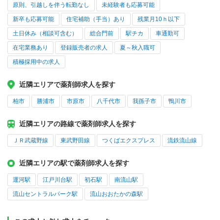
原則、引越しを伴う転勤なし
未経験者も応募可能
新卒も応募可能
住宅補助（手当）あり
残業月10ｈ以下
土日休み（相談可含む）
総合門前
駅チカ
車通勤可
在宅業務あり
登録販売者の求人
夏～秋入職可
積極採用中の求人
近隣エリアで薬剤師求人を探す
柏市
勝浦市
市原市
八千代市
我孫子市
鴨川市
近隣エリアの路線で薬剤師求人を探す
ＪＲ武蔵野線
東武野田線
つくばエクスプレス
流鉄流山線
近隣エリアの駅で薬剤師求人を探す
運河駅
江戸川台駅
初石駅
南流山駅
流山セントラルパーク駅
流山おおたかの森駅