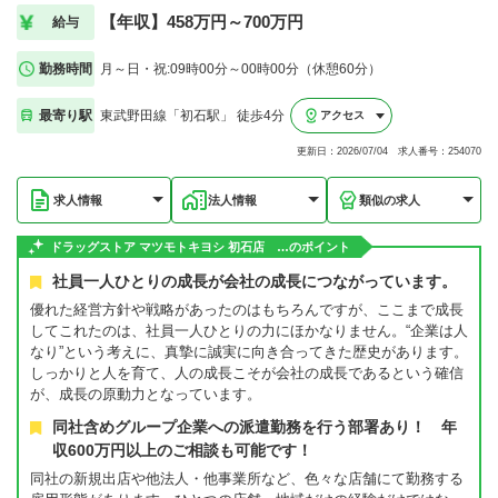
【年収】458万円～700万円
給与
勤務時間
月～日・祝:09時00分～00時00分（休憩60分）
最寄り駅
東武野田線「初石駅」 徒歩4分
アクセス
更新日：2026/07/04 求人番号：254070
求人情報
法人情報
類似の求人
ドラッグストア マツモトキヨシ 初石店 …のポイント
社員一人ひとりの成長が会社の成長につながっています。
優れた経営方針や戦略があったのはもちろんですが、ここまで成長
してこれたのは、社員一人ひとりの力にほかなりません。“企業は人
なり”という考えに、真摯に誠実に向き合ってきた歴史があります。
しっかりと人を育て、人の成長こそが会社の成長であるという確信
が、成長の原動力となっています。
同社含めグループ企業への派遣勤務を行う部署あり！ 年
収600万円以上のご相談も可能です！
同社の新規出店や他法人・他事業所など、色々な店舗にて勤務する