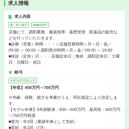
求人情報
求人内容
夏～秋入職可
積極採用中
店舗にて、調剤業務、服薬指導、薬歴管理、医薬品の販売な
どを行っていただきます。
■診療（営業）時間・・・＜店舗営業時間＞月～日・祝／
09:00 ～ 00:00 ＜調剤受付時間＞月～金／09:00 ～ 19:00
■休診（定休）日・・・店舗定休日：無休、調剤定休日：土曜
日・日曜日・祝日
給与
年収700万円以上可
【年収】458万円～700万円
※年齢、経験、能力を考慮のうえ、同社規定により決定しま
す。
【モデル年俸】5年経験者：500～600万円、薬局長：600万円
～750万円程度
■賞与：年2回（業績年俸として支給）
■昇給：年1回（7月）