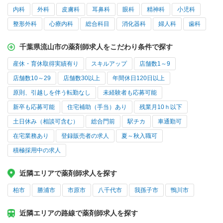
内科
外科
皮膚科
耳鼻科
眼科
精神科
小児科
整形外科
心療内科
総合科目
消化器科
婦人科
歯科
千葉県流山市の薬剤師求人をこだわり条件で探す
産休・育休取得実績有り
スキルアップ
店舗数1～9
店舗数10～29
店舗数30以上
年間休日120日以上
原則、引越しを伴う転勤なし
未経験者も応募可能
新卒も応募可能
住宅補助（手当）あり
残業月10ｈ以下
土日休み（相談可含む）
総合門前
駅チカ
車通勤可
在宅業務あり
登録販売者の求人
夏～秋入職可
積極採用中の求人
近隣エリアで薬剤師求人を探す
柏市
勝浦市
市原市
八千代市
我孫子市
鴨川市
近隣エリアの路線で薬剤師求人を探す