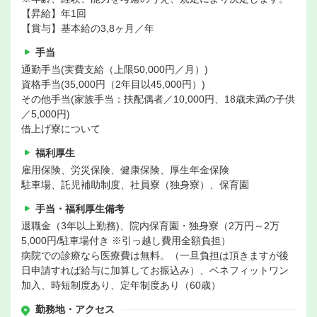
【昇給】年1回
【賞与】基本給の3,8ヶ月／年
手当
通勤手当(実費支給（上限50,000円／月）)
資格手当(35,000円（2年目以45,000円）)
その他手当(家族手当：扶配偶者／10,000円、18歳未満の子供
／5,000円)
借上げ寮について
福利厚生
雇用保険、労災保険、健康保険、厚生年金保険
駐車場、託児補助制度、社員寮（独身寮）、保育園
手当・福利厚生備考
退職金（3年以上勤務)、院内保育園・独身寮（2万円～2万
5,000円/駐車場付き ※引っ越し費用全額負担）
病院での診療なら医療費は無料。（一旦負担は頂きますが後
日申請すれば給与に加算してお振込み）、ベネフィットワン
加入、時短制度あり、定年制度あり（60歳）
勤務地・アクセス