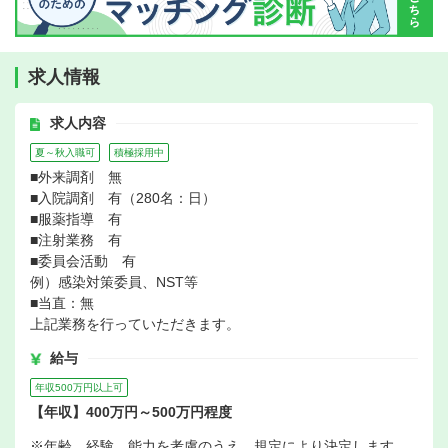
求人情報
求人内容
夏～秋入職可
積極採用中
■外来調剤 無
■入院調剤 有（280名：日）
■服薬指導 有
■注射業務 有
■委員会活動 有
例）感染対策委員、NST等
■当直：無
上記業務を行っていただきます。
給与
年収500万円以上可
【年収】400万円～500万円程度
※年齢、経験、能力を考慮のうえ、規定により決定します。