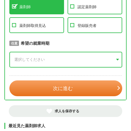
薬剤師
認定薬剤師
薬剤師取得見込
登録販売者
取得予定年
希望の就業時期
必須
任意
年 3月
次に進む
求人を保存する
最近見た薬剤師求人