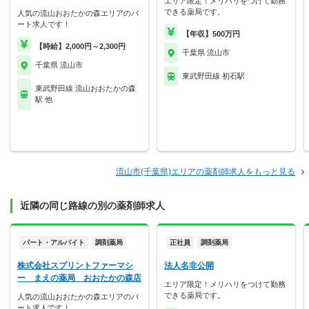
エリア限定！メリハリをつけて勤務
できる薬局です。
人気の流山おおたかの森エリアのパ
ート求人です！
【年収】500万円
【時給】2,000円～2,300円
千葉県 流山市
千葉県 流山市
東武野田線 初石駅
東武野田線 流山おおたかの森
駅 他
流山市(千葉県)エリアの薬剤師求人をもっと見る
近隣の同じ路線の別の薬剤師求人
パート・アルバイト
調剤薬局
正社員
調剤薬局
株式会社スプリントファーマシ
法人名非公開
ー まえの薬局 おおたかの森店
エリア限定！メリハリをつけて勤務
できる薬局です。
人気の流山おおたかの森エリアのパ
ート求人です！