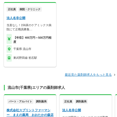
正社員
病院・クリニック
法人名非公開
当直なし！156床のケアミックス病
院にて正職員募集…
【年収】400万円～500万円程
度
千葉県 流山市
東武野田線 初石駅
最近見た薬剤師求人をもっと見る
流山市(千葉県)エリアの薬剤師求人
パート・アルバイト
調剤薬局
正社員
調剤薬局
株式会社スプリントファーマシ
法人名非公開
ー まえの薬局 おおたかの森店