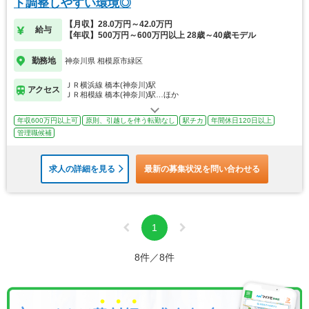
ト調整しやすい環境◎
【月収】28.0万円～42.0万円
給与
【年収】500万円～600万円以上 28歳～40歳モデル
勤務地
神奈川県 相模原市緑区
ＪＲ横浜線 橋本(神奈川)駅
アクセス
ＪＲ相模線 橋本(神奈川)駅…ほか
年収600万円以上可
原則、引越しを伴う転勤なし
駅チカ
年間休日120日以上
管理職候補
求人の詳細を見る
最新の募集状況を問い合わせる
1
8件／8件