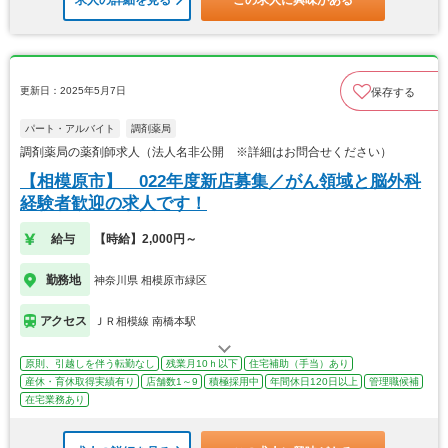
求人の詳細を見る
この求人に興味がある
更新日：2025年5月7日
保存する
パート・アルバイト
調剤薬局
調剤薬局の薬剤師求人（法人名非公開 ※詳細はお問合せください）
【相模原市】 022年度新店募集／がん領域と脳外科
経験者歓迎の求人です！
給与
【時給】2,000円～
勤務地
神奈川県 相模原市緑区
アクセス
ＪＲ相模線 南橋本駅
原則、引越しを伴う転勤なし
残業月10ｈ以下
住宅補助（手当）あり
産休・育休取得実績有り
店舗数1～9
積極採用中
年間休日120日以上
管理職候補
在宅業務あり