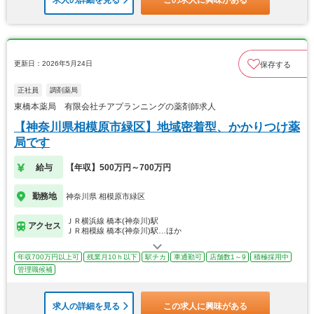
求人の詳細を見る
この求人に興味がある
更新日：2026年5月24日
保存する
正社員
調剤薬局
東橋本薬局 有限会社チアプランニングの薬剤師求人
【神奈川県相模原市緑区】地域密着型、かかりつけ薬
局です
給与
【年収】500万円～700万円
勤務地
神奈川県 相模原市緑区
ＪＲ横浜線 橋本(神奈川)駅
アクセス
ＪＲ相模線 橋本(神奈川)駅…ほか
年収700万円以上可
残業月10ｈ以下
駅チカ
車通勤可
店舗数1～9
積極採用中
管理職候補
求人の詳細を見る
この求人に興味がある