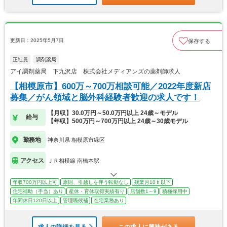
更新日：2025年5月7日
保存する
正社員
調剤薬局
アイ調剤薬局 下九沢店 株式会社メディアンズの薬剤師求人
【相模原市】600万～700万相談可能／2022年度新店
募集／がん領域と脳外科経験者歓迎の求人です！
【月収】30.0万円～50.0万円以上 24歳～モデル
給与
【年収】500万円～700万円以上 24歳～30歳モデル
勤務地
神奈川県 相模原市緑区
アクセス
ＪＲ相模線 南橋本駅
年収700万円以上可
原則、引越しを伴う転勤なし
残業月10ｈ以下
住宅補助（手当）あり
産休・育休取得実績有り
店舗数1～9
積極採用中
年間休日120日以上
管理職候補
在宅業務あり