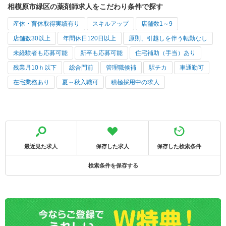
相模原市緑区の薬剤師求人をこだわり条件で探す
産休・育休取得実績有り
スキルアップ
店舗数1～9
店舗数30以上
年間休日120日以上
原則、引越しを伴う転勤なし
未経験者も応募可能
新卒も応募可能
住宅補助（手当）あり
残業月10ｈ以下
総合門前
管理職候補
駅チカ
車通勤可
在宅業務あり
夏～秋入職可
積極採用中の求人
最近見た求人
保存した求人
保存した検索条件
検索条件を保存する