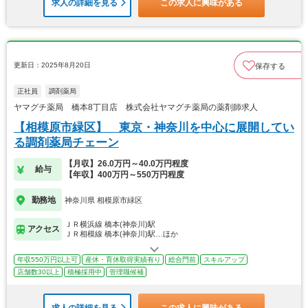
求人の詳細を見る
この求人に興味がある
更新日：2025年8月20日
保存する
正社員
調剤薬局
ヤマグチ薬局 橋本8丁目店 株式会社ヤマグチ薬局の薬剤師求人
【相模原市緑区】 東京・神奈川を中心に展開してい
る調剤薬局チェーン
【月収】26.0万円～40.0万円程度
給与
【年収】400万円～550万円程度
勤務地
神奈川県 相模原市緑区
ＪＲ横浜線 橋本(神奈川)駅
アクセス
ＪＲ相模線 橋本(神奈川)駅…ほか
年収550万円以上可
産休・育休取得実績有り
総合門前
スキルアップ
店舗数30以上
積極採用中
管理職候補