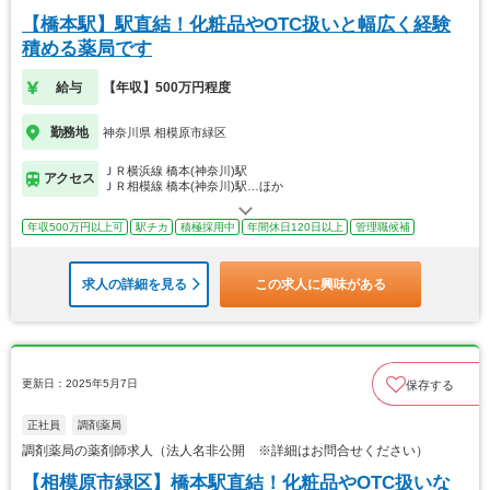
【橋本駅】駅直結！化粧品やOTC扱いと幅広く経験
積める薬局です
給与
【年収】500万円程度
勤務地
神奈川県 相模原市緑区
ＪＲ横浜線 橋本(神奈川)駅
アクセス
ＪＲ相模線 橋本(神奈川)駅…ほか
年収500万円以上可
駅チカ
積極採用中
年間休日120日以上
管理職候補
求人の詳細を見る
この求人に興味がある
更新日：2025年5月7日
保存する
正社員
調剤薬局
調剤薬局の薬剤師求人（法人名非公開 ※詳細はお問合せください）
【相模原市緑区】橋本駅直結！化粧品やOTC扱いな