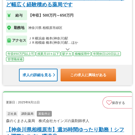
ど幅広く経験積める薬局です
給与
【年収】500万円～650万円
勤務地
神奈川県 相模原市緑区
ＪＲ横浜線 橋本(神奈川)駅
アクセス
ＪＲ相模線 橋本(神奈川)駅…ほか
年収650万円以上可
残業月10ｈ以下
駅チカ
積極採用中
年間休日120日以上
管理職候補
求人の詳細を見る
この求人に興味がある
更新日：2025年9月11日
保存する
正社員
調剤薬局
募集停止
森のくまさん薬局 株式会社カインズの薬剤師求人
【神奈川県相模原市】週35時間ゆったり勤務！シフ