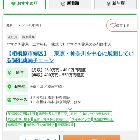
おすすめ順
新着順
給与順
更新日：2025年8月20日
保存する
正社員
調剤薬局
ヤマグチ薬局 二本松店 株式会社ヤマグチ薬局の薬剤師求人
【相模原市緑区】 東京・神奈川を中心に展開してい
る調剤薬局チェーン
【月収】26.0万円～40.0万円程度
給与
【年収】400万円～550万円程度
勤務地
神奈川県 相模原市緑区
ＪＲ横浜線 橋本(神奈川)駅
アクセス
ＪＲ相模線 橋本(神奈川)駅…ほか
年収550万円以上可
未経験者も応募可能
原則、引越しを伴う転勤なし
残業月10ｈ以下
産休・育休取得実績有り
スキルアップ
店舗数30以上
積極採用中
年間休日120日以上
管理職候補