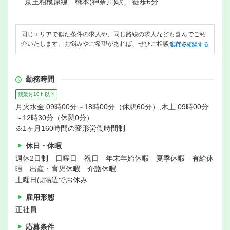
京王相模原線「橋本(神奈川)駅」 徒歩6分
同じエリアで似た条件の求人や、同じ路線の求人なども喜んでご紹
介いたします。お悩みやご希望があれば、ぜひご相談ください。
無料で相談する
勤務時間
残業月10ｈ以下
月火水金:09時00分～18時00分（休憩60分）,木土:09時00分
～12時30分（休憩0分）
※1ヶ月160時間の変形労働時間制
休日・休暇
週休2日制 日曜日 祝日 年末年始休暇 夏季休暇 有給休
暇 出産・育児休暇 介護休暇
土曜日は隔週でお休み
雇用形態
正社員
応募条件