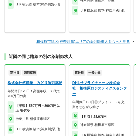
神奈川県 相模原市緑区
ＪＲ横浜線 橋本(神奈川)駅 他
ＪＲ横浜線 橋本(神奈川)駅 他
相模原市緑区(神奈川県)エリアの薬剤師求人をもっと見る
近隣の同じ路線の別の薬剤師求人
正社員
調剤薬局
正社員
一般企業
株式会社悠産業 みどり調剤薬局
DHLサプライチェーン株式会
社 相模原ロジスティクスセンタ
年間休日120日！高額年収！30代で
ー
700万円の実…
年間休日121日◎プライベートを充
【年収】550万円～800万円以
実させながら働け…
上 モデル
【月収】28.0万円
神奈川県 相模原市緑区
神奈川県 相模原市緑区
ＪＲ横浜線 橋本(神奈川)駅 他
ＪＲ横浜線 橋本(神奈川)駅 他