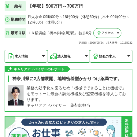
【年収】500万円～700万円
給与
月火水金:09時00分～18時00分（休憩60分）,木土:09時00分～
勤務時間
12時30分（休憩0分）
最寄り駅
ＪＲ横浜線「橋本(神奈川)駅」 徒歩6分
アクセス
更新日：2026/05/24 求人番号：10165032
求人情報
法人情報
類似の求人
キャリアアドバイザーのレポート
神奈川県に2店舗展開、地域密着型かかりつけ薬局です。
業務の効率化を図るため「機械でできることは機械で」
をモットーに最新の調剤機器及び監査機器を導入してお
ります。
キャリアアドバイザー 薬剤師担当