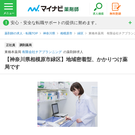
!
安心・安全な転職サポートの提供に努めます。
薬剤師の求人・転職TOP
神奈川県
相模原市
緑区
東橋本薬局 有限会社チアプラン
正社員
調剤薬局
東橋本薬局
有限会社チアプランニング
の薬剤師求人
【神奈川県相模原市緑区】地域密着型、かかりつけ薬
局です