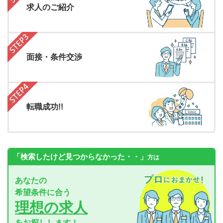
求人のご紹介
面接・条件交渉
転職成功!!
「検索したけど見つからなかった・・」
方は
あなたの
希望条件に合う
理想の求人
をお探しします！