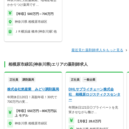
神奈川県に2店舗展開、地域密着型
かかりつけ薬局です…
【年収】500万円～700万円
神奈川県 相模原市緑区
ＪＲ横浜線 橋本(神奈川)駅 他
最近見た薬剤師求人をもっと見る
相模原市緑区(神奈川県)エリアの薬剤師求人
正社員
調剤薬局
正社員
一般企業
株式会社悠産業 みどり調剤薬局
DHLサプライチェーン株式会
社 相模原ロジスティクスセンタ
年間休日120日！高額年収！30代で
ー
700万円の実…
年間休日121日◎プライベートを充
【年収】550万円～800万円以
実させながら働け…
上 モデル
【月収】28.0万円
神奈川県 相模原市緑区