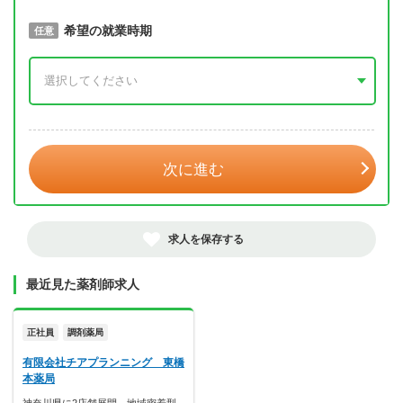
取得予定年
希望の就業時期
必須
任意
年 3月
次に進む
求人を保存する
最近見た薬剤師求人
正社員
調剤薬局
有限会社チアプランニング 東橋
本薬局