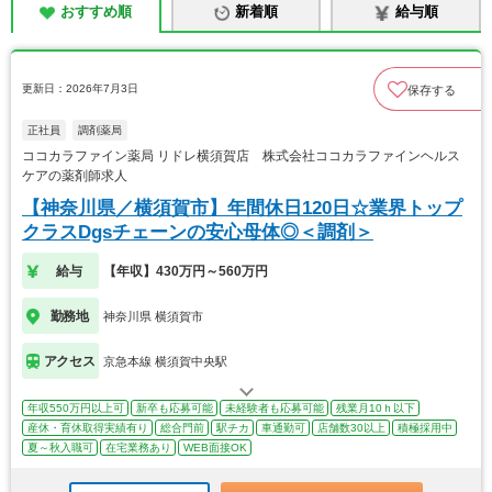
おすすめ順
新着順
給与順
更新日：2026年7月3日
保存する
正社員
調剤薬局
ココカラファイン薬局 リドレ横須賀店 株式会社ココカラファインヘルス
ケアの薬剤師求人
【神奈川県／横須賀市】年間休日120日☆業界トップ
クラスDgsチェーンの安心母体◎＜調剤＞
給与
【年収】430万円～560万円
勤務地
神奈川県 横須賀市
アクセス
京急本線 横須賀中央駅
年収550万円以上可
新卒も応募可能
未経験者も応募可能
残業月10ｈ以下
産休・育休取得実績有り
総合門前
駅チカ
車通勤可
店舗数30以上
積極採用中
夏～秋入職可
在宅業務あり
WEB面接OK