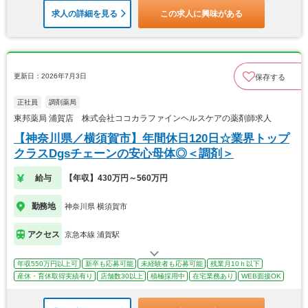
求人の詳細を見る
この求人に興味がある
更新日：2026年7月3日
保存する
正社員
調剤薬局
東邦薬局 浦賀店 株式会社ココカラファインヘルスケアの薬剤師求人
【神奈川県／横須賀市】年間休日120日☆業界トップ
クラスDgsチェーンの安心母体◎＜調剤＞
給与
【年収】430万円～560万円
勤務地
神奈川県 横須賀市
アクセス
京急本線 浦賀駅
年収550万円以上可
新卒も応募可能
未経験者も応募可能
残業月10ｈ以下
産休・育休取得実績有り
店舗数30以上
積極採用中
在宅業務あり
WEB面接OK