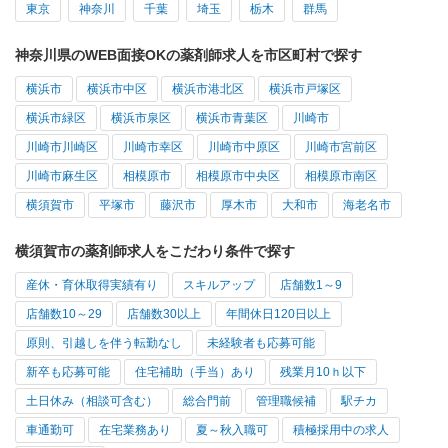
東京
神奈川
千葉
埼玉
栃木
群馬
神奈川県のWEB面接OKの薬剤師求人を市区町村で探す
横浜市
横浜市中区
横浜市港北区
横浜市戸塚区
横浜市緑区
横浜市泉区
横浜市青葉区
川崎市
川崎市川崎区
川崎市幸区
川崎市中原区
川崎市宮前区
川崎市麻生区
相模原市
相模原市中央区
相模原市南区
横須賀市
平塚市
藤沢市
厚木市
大和市
海老名市
横須賀市の薬剤師求人をこだわり条件で探す
産休・育休取得実績有り
スキルアップ
店舗数1～9
店舗数10～29
店舗数30以上
年間休日120日以上
原則、引越しを伴う転勤なし
未経験者も応募可能
新卒も応募可能
住宅補助（手当）あり
残業月10ｈ以下
土日休み（相談可含む）
総合門前
管理職候補
駅チカ
車通勤可
在宅業務あり
夏～秋入職可
積極採用中の求人