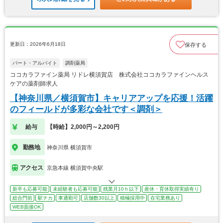
更新日：2026年6月18日
保存する
パート・アルバイト
調剤薬局
ココカラファイン薬局 リドレ横須賀店 株式会社ココカラファインヘルス
ケアの薬剤師求人
【神奈川県／横須賀市】キャリアアップを応援！活躍
のフィールドが多彩な会社です＜調剤＞
給与
【時給】2,000円～2,200円
勤務地
神奈川県 横須賀市
アクセス
京急本線 横須賀中央駅
新卒も応募可能
未経験者も応募可能
残業月10ｈ以下
産休・育休取得実績有り
総合門前
駅チカ
車通勤可
店舗数30以上
積極採用中
在宅業務あり
WEB面接OK