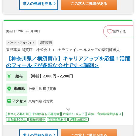
求人の詳細を見る
この求人に興味がある
更新日：2026年6月18日
保存する
パート・アルバイト
調剤薬局
東邦薬局 浦賀店 株式会社ココカラファインヘルスケアの薬剤師求人
【神奈川県／横須賀市】キャリアアップを応援！活躍
のフィールドが多彩な会社です＜調剤＞
給与
【時給】2,000円～2,200円
勤務地
神奈川県 横須賀市
アクセス
京急本線 浦賀駅
新卒も応募可能
未経験者も応募可能
残業月10ｈ以下
産休・育休取得実績有り
店舗数30以上
積極採用中
在宅業務あり
WEB面接OK
求人の詳細を見る
この求人に興味がある