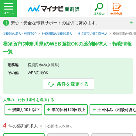
!
安心・安全な転職サポートの提供に努めます。
薬剤師の求人・転職TOP
神奈川県の薬剤師求人
横須賀市の薬剤師求人
横須賀市(神奈川
横須賀市(神奈川県)のWEB面接OKの薬剤師求人・転職情報
一覧
勤務地
横須賀市(神奈川県)
その他
WEB面接OK
条件を変更する
人気のこだわり条件を追加する
残業月10ｈ以下
年間休日120日以上
土日休み（相談可含
4
件の薬剤師求人
※ 非公開求人を除く