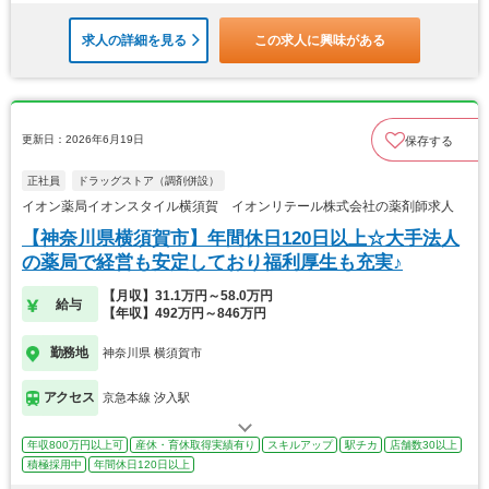
求人の詳細を見る
この求人に興味がある
更新日：2026年6月19日
保存する
正社員
ドラッグストア（調剤併設）
イオン薬局イオンスタイル横須賀 イオンリテール株式会社の薬剤師求人
【神奈川県横須賀市】年間休日120日以上☆大手法人
の薬局で経営も安定しており福利厚生も充実♪
【月収】31.1万円～58.0万円
給与
【年収】492万円～846万円
勤務地
神奈川県 横須賀市
アクセス
京急本線 汐入駅
年収800万円以上可
産休・育休取得実績有り
スキルアップ
駅チカ
店舗数30以上
積極採用中
年間休日120日以上