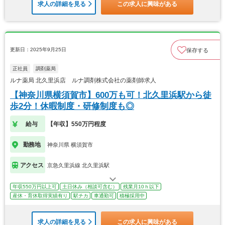
求人の詳細を見る
この求人に興味がある
更新日：2025年9月25日
保存する
正社員
調剤薬局
ルナ薬局 北久里浜店 ルナ調剤株式会社の薬剤師求人
【神奈川県横須賀市】600万も可！北久里浜駅から徒
歩2分！休暇制度・研修制度も◎
給与
【年収】550万円程度
勤務地
神奈川県 横須賀市
アクセス
京急久里浜線 北久里浜駅
年収550万円以上可
土日休み（相談可含む）
残業月10ｈ以下
産休・育休取得実績有り
駅チカ
車通勤可
積極採用中
求人の詳細を見る
この求人に興味がある