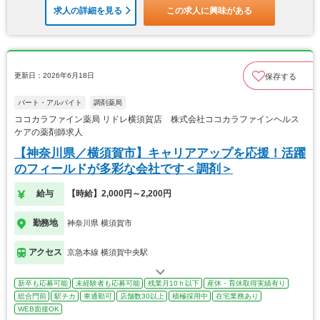
求人の詳細を見る
この求人に興味がある
更新日：2026年6月18日
保存する
パート・アルバイト
調剤薬局
ココカラファイン薬局 リドレ横須賀店 株式会社ココカラファインヘルス
ケアの薬剤師求人
【神奈川県／横須賀市】キャリアアップを応援！活躍
のフィールドが多彩な会社です＜調剤＞
給与
【時給】2,000円～2,200円
勤務地
神奈川県 横須賀市
アクセス
京急本線 横須賀中央駅
新卒も応募可能
未経験者も応募可能
残業月10ｈ以下
産休・育休取得実績有り
総合門前
駅チカ
車通勤可
店舗数30以上
積極採用中
在宅業務あり
WEB面接OK