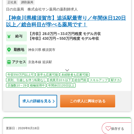
正社員
調剤薬局
日の出薬局 株式会社サン薬局の薬剤師求人
【神奈川県横須賀市】追浜駅最寄り／年間休日120日
以上／総合科目が学べる薬局です！
【月収】28.0万円～33.0万円程度 モデル月収
給与
【年収】430万円～550万円程度 モデル年収
勤務地
神奈川県 横須賀市
アクセス
京急本線 追浜駅
年収550万円以上可
新卒も応募可能
未経験者も応募可能
原則、引越しを伴う転勤なし
残業月10ｈ以下
総合門前
スキルアップ
駅チカ
店舗数10～29
積極採用中
年間休日120日以上
求人の詳細を見る
この求人に興味がある
更新日：2026年6月18日
保存する