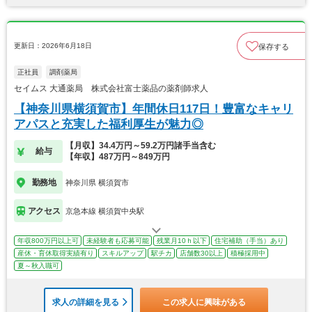
更新日：2026年6月18日
保存する
正社員
調剤薬局
セイムス 大通薬局 株式会社富士薬品の薬剤師求人
【神奈川県横須賀市】年間休日117日！豊富なキャリ
アパスと充実した福利厚生が魅力◎
【月収】34.4万円～59.2万円諸手当含む
給与
【年収】487万円～849万円
勤務地
神奈川県 横須賀市
アクセス
京急本線 横須賀中央駅
年収800万円以上可
未経験者も応募可能
残業月10ｈ以下
住宅補助（手当）あり
産休・育休取得実績有り
スキルアップ
駅チカ
店舗数30以上
積極採用中
夏～秋入職可
求人の詳細を見る
この求人に興味がある