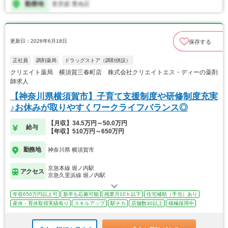
更新日：2026年6月18日
保存する
正社員
調剤薬局
ドラッグストア（調剤併設）
クリエイト薬局 横須賀三春町店 株式会社クリエイトエス・ディーの薬剤
師求人
【神奈川県横須賀市】子育て支援制度や研修制度充実
♪お休みが取りやすくワークライフバランス◎
【月収】34.5万円～50.0万円
給与
【年収】510万円～650万円
勤務地
神奈川県 横須賀市
京急本線 堀ノ内駅
アクセス
京急久里浜線 堀ノ内駅
年収650万円以上可
新卒も応募可能
残業月10ｈ以下
住宅補助（手当）あり
産休・育休取得実績有り
スキルアップ
駅チカ
店舗数30以上
積極採用中