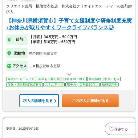
クリエイト薬局 横須賀衣笠店 株式会社クリエイトエス・ディーの薬剤師
求人
【神奈川県横須賀市】子育て支援制度や研修制度充実
♪お休みが取りやすくワークライフバランス◎
【月収】34.5万円～50.0万円
給与
【年収】510万円～650万円
勤務地
神奈川県 横須賀市
アクセス
ＪＲ横須賀線 衣笠駅
年収650万円以上可
新卒も応募可能
残業月10ｈ以下
住宅補助（手当）あり
産休・育休取得実績有り
スキルアップ
駅チカ
店舗数30以上
積極採用中
求人の詳細を見る
この求人に興味がある
更新日：2025年9月9日
保存する