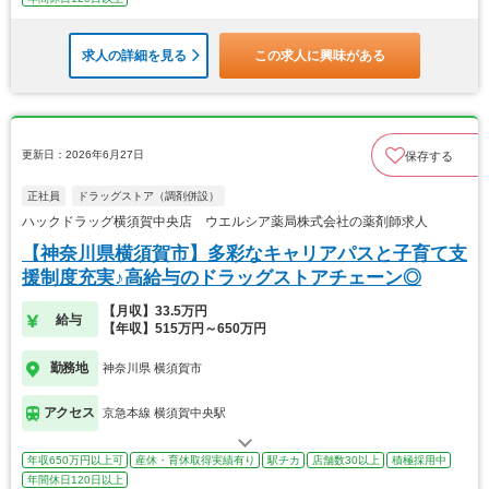
求人の詳細を見る
この求人に興味がある
更新日：2026年6月27日
保存する
正社員
ドラッグストア（調剤併設）
ハックドラッグ横須賀中央店 ウエルシア薬局株式会社の薬剤師求人
【神奈川県横須賀市】多彩なキャリアパスと子育て支
援制度充実♪高給与のドラッグストアチェーン◎
【月収】33.5万円
給与
【年収】515万円～650万円
勤務地
神奈川県 横須賀市
アクセス
京急本線 横須賀中央駅
年収650万円以上可
産休・育休取得実績有り
駅チカ
店舗数30以上
積極採用中
年間休日120日以上