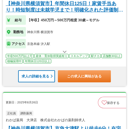
【神奈川県横須賀市】年間休日125日！家賃手当あ
り！時短制度は未就学児まで！明確化された評価制
度！
給与
【年収】450万円～500万円程度 30歳～モデル
勤務地
神奈川県 横須賀市
アクセス
京急本線 汐入駅
年収500万円以上可
産休・育休取得実績有り
スキルアップ
駅チカ
店舗数30以上
積極採用中
年間休日120日以上
求人の詳細を見る
この求人に興味がある
更新日：2025年8月26日
保存する
正社員
調剤薬局
わかば薬局 大津店 株式会社わかばの薬剤師求人
【神奈川県横須賀市】京急大津駅より徒歩6分！在宅