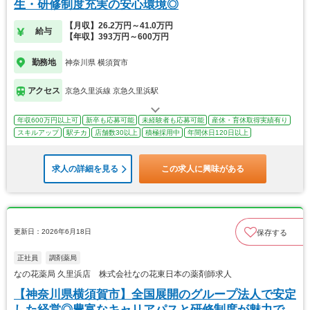
生・研修制度充実の安心環境◎
【月収】26.2万円～41.0万円
給与
【年収】393万円～600万円
勤務地
神奈川県 横須賀市
アクセス
京急久里浜線 京急久里浜駅
年収600万円以上可
新卒も応募可能
未経験者も応募可能
産休・育休取得実績有り
スキルアップ
駅チカ
店舗数30以上
積極採用中
年間休日120日以上
求人の詳細を見る
この求人に興味がある
更新日：2026年6月18日
保存する
正社員
調剤薬局
なの花薬局 久里浜店 株式会社なの花東日本の薬剤師求人
【神奈川県横須賀市】全国展開のグループ法人で安定
した経営◎豊富なキャリアパスと研修制度が魅力で