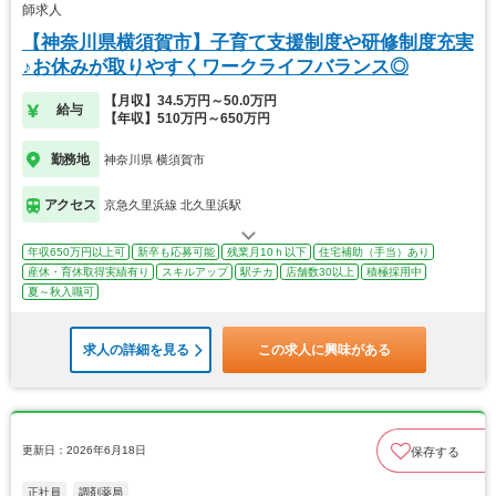
師求人
【神奈川県横須賀市】子育て支援制度や研修制度充実
♪お休みが取りやすくワークライフバランス◎
【月収】34.5万円～50.0万円
給与
【年収】510万円～650万円
勤務地
神奈川県 横須賀市
アクセス
京急久里浜線 北久里浜駅
年収650万円以上可
新卒も応募可能
残業月10ｈ以下
住宅補助（手当）あり
産休・育休取得実績有り
スキルアップ
駅チカ
店舗数30以上
積極採用中
夏～秋入職可
求人の詳細を見る
この求人に興味がある
更新日：2026年6月18日
保存する
正社員
調剤薬局