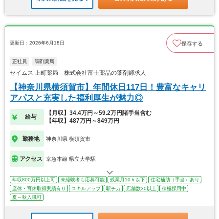
更新日：2026年6月18日
保存する
正社員
調剤薬局
セイムス 上町薬局 株式会社富士薬品の薬剤師求人
【神奈川県横須賀市】年間休日117日！豊富なキャリ
アパスと充実した福利厚生が魅力◎
【月収】34.4万円～59.2万円諸手当含む
給与
【年収】487万円～849万円
勤務地
神奈川県 横須賀市
アクセス
京急本線 県立大学駅
年収800万円以上可
未経験者も応募可能
残業月10ｈ以下
住宅補助（手当）あり
産休・育休取得実績有り
スキルアップ
駅チカ
店舗数30以上
積極採用中
夏～秋入職可