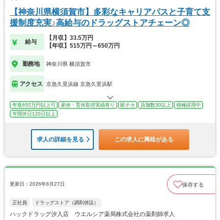
【神奈川県横須賀市】多彩なキャリアパスと子育て支
援制度充実♪高給与のドラッグストアチェーン◎
【月収】33.5万円
給与
【年収】515万円～650万円
勤務地
神奈川県 横須賀市
アクセス
京急久里浜線 京急久里浜駅
年収650万円以上可
産休・育休取得実績有り
駅チカ
店舗数30以上
積極採用中
年間休日120日以上
求人の詳細を見る
この求人に興味がある
更新日：2026年6月27日
保存する
正社員
ドラッグストア（調剤併設）
ハックドラッグ汐入店 ウエルシア薬局株式会社の薬剤師求人