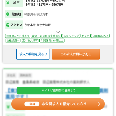
【月収】28.4万円～45.0万円
給与
【年収】411万円～550万円
勤務地
神奈川県 横須賀市
アクセス
京急本線 京急大津駅
年収550万円以上可
産休・育休取得実績有り
スキルアップ
駅チカ
店舗数30以上
積極採用中
夏～秋入職可
年間休日120日以上
求人の詳細を見る
この求人に興味がある