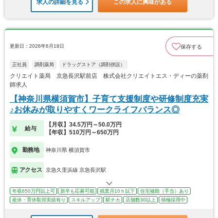
求人の詳細を見る
この求人に興味がある
更新日：2026年6月18日
保存する
正社員
調剤薬局
ドラッグストア（調剤併設）
クリエイト薬局 京急長沢駅前店 株式会社クリエイトエス・ディーの薬剤
師求人
【神奈川県横須賀市】子育て支援制度や研修制度充実
♪お休みが取りやすくワークライフバランス◎
【月収】34.5万円～50.0万円
給与
【年収】510万円～650万円
勤務地
神奈川県 横須賀市
アクセス
京急久里浜線 京急長沢駅
年収650万円以上可
新卒も応募可能
残業月10ｈ以下
住宅補助（手当）あり
産休・育休取得実績有り
スキルアップ
駅チカ
店舗数30以上
積極採用中