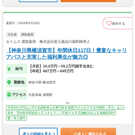
更新日：2026年6月18日
保存する
正社員
調剤薬局
セイムス 浦賀薬局 株式会社富士薬品の薬剤師求人
【神奈川県横須賀市】年間休日117日！豊富なキャリ
アパスと充実した福利厚生が魅力◎
【月収】34.4万円～59.2万円諸手当含む
給与
【年収】487万円～849万円
勤務地
神奈川県 横須賀市
アクセス
京急本線 浦賀駅
年収800万円以上可
未経験者も応募可能
残業月10ｈ以下
住宅補助（手当）あり
産休・育休取得実績有り
スキルアップ
駅チカ
店舗数30以上
積極採用中
夏～秋入職可
求人の詳細を見る
この求人に興味がある