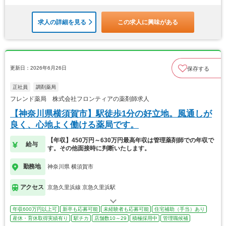
求人の詳細を見る
この求人に興味がある
更新日：2026年6月26日
保存する
正社員
調剤薬局
フレンド薬局 株式会社フロンティアの薬剤師求人
【神奈川県横須賀市】駅徒歩1分の好立地。風通しが
良く、心地よく働ける薬局です。
【年収】450万円～630万円最高年収は管理薬剤師での年収で
給与
す。その他面接時に判断いたします。
勤務地
神奈川県 横須賀市
アクセス
京急久里浜線 京急久里浜駅
年収600万円以上可
新卒も応募可能
未経験者も応募可能
住宅補助（手当）あり
産休・育休取得実績有り
駅チカ
店舗数10～29
積極採用中
管理職候補