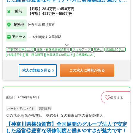
す！
【月収】28.4万円～45.0万円
給与
【年収】411万円～550万円
勤務地
神奈川県 横須賀市
アクセス
ＪＲ横須賀線 久里浜駅
年収550万円以上可
産休・育休取得実績有り
スキルアップ
駅チカ
店舗数30以上
積極採用中
夏～秋入職可
年間休日120日以上
在宅業務あり
求人の詳細を見る
この求人に興味がある
更新日：2026年6月18日
保存する
パート・アルバイト
調剤薬局
なの花薬局 米が浜前店 株式会社なの花東日本の薬剤師求人
【神奈川県横須賀市】全国展開のグループ法人で安定
した経営◎豊富な研修制度と働きやすさが魅力です！