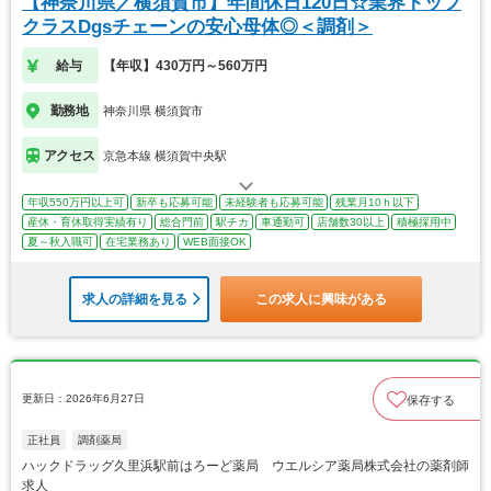
【神奈川県／横須賀市】年間休日120日☆業界トップ
クラスDgsチェーンの安心母体◎＜調剤＞
給与
【年収】430万円～560万円
勤務地
神奈川県 横須賀市
アクセス
京急本線 横須賀中央駅
年収550万円以上可
新卒も応募可能
未経験者も応募可能
残業月10ｈ以下
産休・育休取得実績有り
総合門前
駅チカ
車通勤可
店舗数30以上
積極採用中
夏～秋入職可
在宅業務あり
WEB面接OK
求人の詳細を見る
この求人に興味がある
更新日：2026年6月27日
保存する
正社員
調剤薬局
ハックドラッグ久里浜駅前はろーど薬局 ウエルシア薬局株式会社の薬剤師
求人