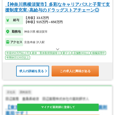
【神奈川県横須賀市】多彩なキャリアパスと子育て支
援制度充実♪高給与のドラッグストアチェーン◎
【月収】33.5万円
給与
【年収】515万円～650万円
勤務地
神奈川県 横須賀市
アクセス
京急本線 汐入駅
年収650万円以上可
産休・育休取得実績有り
駅チカ
店舗数30以上
積極採用中
年間休日120日以上
求人の詳細を見る
この求人に興味がある