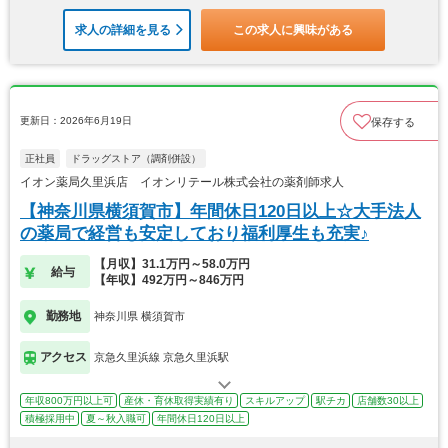
求人の詳細を見る
この求人に興味がある
更新日：2026年6月19日
保存する
正社員
ドラッグストア（調剤併設）
イオン薬局久里浜店 イオンリテール株式会社の薬剤師求人
【神奈川県横須賀市】年間休日120日以上☆大手法人
の薬局で経営も安定しており福利厚生も充実♪
【月収】31.1万円～58.0万円
給与
【年収】492万円～846万円
勤務地
神奈川県 横須賀市
アクセス
京急久里浜線 京急久里浜駅
年収800万円以上可
産休・育休取得実績有り
スキルアップ
駅チカ
店舗数30以上
積極採用中
夏～秋入職可
年間休日120日以上