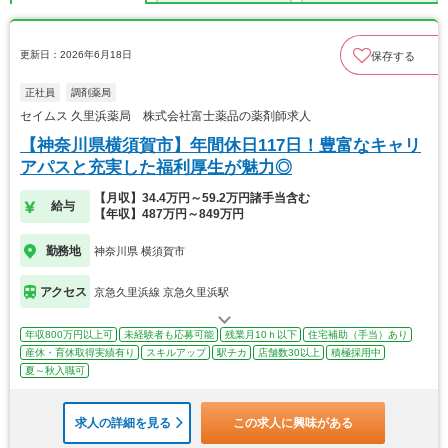
更新日：2026年6月18日
保存する
正社員
調剤薬局
セイムス 久里浜薬局 株式会社富士薬品の薬剤師求人
【神奈川県横須賀市】年間休日117日！豊富なキャリ
アパスと充実した福利厚生が魅力◎
【月収】34.4万円～59.2万円諸手当含む
給与
【年収】487万円～849万円
勤務地
神奈川県 横須賀市
アクセス
京急久里浜線 京急久里浜駅
年収800万円以上可
未経験者も応募可能
残業月10ｈ以下
住宅補助（手当）あり
産休・育休取得実績有り
スキルアップ
駅チカ
店舗数30以上
積極採用中
夏～秋入職可
求人の詳細を見る
この求人に興味がある