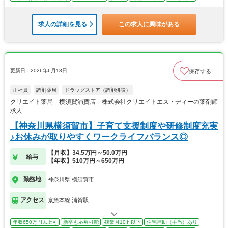
求人の詳細を見る
この求人に興味がある
更新日：2026年6月18日
保存する
正社員
調剤薬局
ドラッグストア（調剤併設）
クリエイト薬局 横須賀浦賀店 株式会社クリエイトエス・ディーの薬剤師
求人
【神奈川県横須賀市】子育て支援制度や研修制度充実
♪お休みが取りやすくワークライフバランス◎
【月収】34.5万円～50.0万円
給与
【年収】510万円～650万円
勤務地
神奈川県 横須賀市
アクセス
京急本線 浦賀駅
年収650万円以上可
新卒も応募可能
残業月10ｈ以下
住宅補助（手当）あり