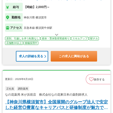
給与
【時給】2,000円～
勤務地
神奈川県 横須賀市
アクセス
京急本線 横須賀中央駅
原則、引越しを伴う転勤なし
産休・育休取得実績有り
スキルアップ
駅チカ
店舗数30以上
積極採用中
求人の詳細を見る
この求人に興味がある
更新日：2026年6月18日
保存する
正社員
調剤薬局
なの花薬局 米が浜前店 株式会社なの花東日本の薬剤師求人
【神奈川県横須賀市】全国展開のグループ法人で安定
した経営◎豊富なキャリアパスと研修制度が魅力で