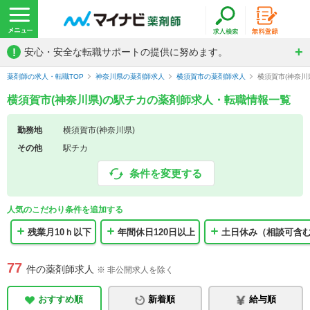
!
安心・安全な転職サポートの提供に努めます。
薬剤師の求人・転職TOP
神奈川県の薬剤師求人
横須賀市の薬剤師求人
横須賀市(神奈川
横須賀市(神奈川県)の駅チカの薬剤師求人・転職情報一覧
勤務地
横須賀市(神奈川県)
その他
駅チカ
条件を変更する
人気のこだわり条件を追加する
残業月10ｈ以下
年間休日120日以上
土日休み（相談可含
77
件の薬剤師求人
※ 非公開求人を除く
おすすめ順
新着順
給与順