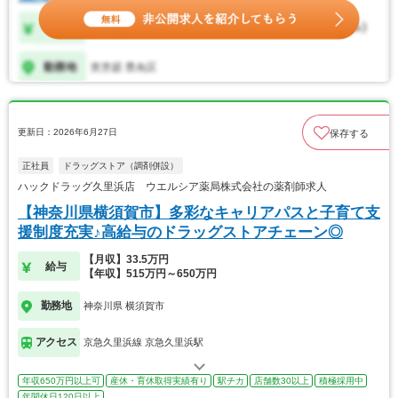
更新日：2026年6月27日
保存する
正社員
ドラッグストア（調剤併設）
ハックドラッグ久里浜店 ウエルシア薬局株式会社の薬剤師求人
【神奈川県横須賀市】多彩なキャリアパスと子育て支
援制度充実♪高給与のドラッグストアチェーン◎
【月収】33.5万円
給与
【年収】515万円～650万円
勤務地
神奈川県 横須賀市
アクセス
京急久里浜線 京急久里浜駅
年収650万円以上可
産休・育休取得実績有り
駅チカ
店舗数30以上
積極採用中
年間休日120日以上