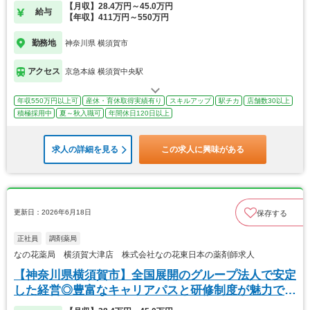
す！
【月収】28.4万円～45.0万円
給与
【年収】411万円～550万円
勤務地
神奈川県 横須賀市
アクセス
京急本線 横須賀中央駅
年収550万円以上可
産休・育休取得実績有り
スキルアップ
駅チカ
店舗数30以上
積極採用中
夏～秋入職可
年間休日120日以上
求人の詳細を見る
この求人に興味がある
更新日：2026年6月18日
保存する
正社員
調剤薬局
なの花薬局 横須賀大津店 株式会社なの花東日本の薬剤師求人
【神奈川県横須賀市】全国展開のグループ法人で安定
した経営◎豊富なキャリアパスと研修制度が魅力で
す！