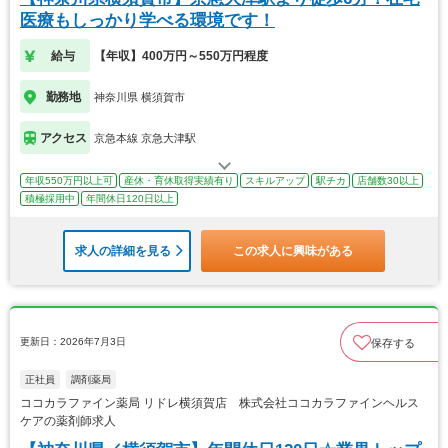
医療もしっかり学べる環境です！
給与
【年収】400万円～550万円程度
勤務地
神奈川県 横須賀市
アクセス
京急本線 京急大津駅
年収550万円以上可
産休・育休取得実績有り
スキルアップ
駅チカ
店舗数30以上
積極採用中
年間休日120日以上
求人の詳細を見る
この求人に興味がある
更新日：2026年7月3日
保存する
正社員
調剤薬局
ココカラファイン薬局 リドレ横須賀店 株式会社ココカラファインヘルス
ケアの薬剤師求人