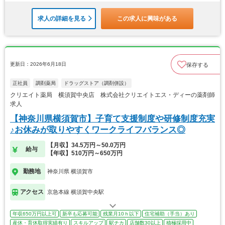
求人の詳細を見る
この求人に興味がある
更新日：2026年6月18日
保存する
正社員
調剤薬局
ドラッグストア（調剤併設）
クリエイト薬局 横須賀中央店 株式会社クリエイトエス・ディーの薬剤師
求人
【神奈川県横須賀市】子育て支援制度や研修制度充実
♪お休みが取りやすくワークライフバランス◎
【月収】34.5万円～50.0万円
給与
【年収】510万円～650万円
勤務地
神奈川県 横須賀市
アクセス
京急本線 横須賀中央駅
年収650万円以上可
新卒も応募可能
残業月10ｈ以下
住宅補助（手当）あり
産休・育休取得実績有り
スキルアップ
駅チカ
店舗数30以上
積極採用中