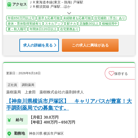
ＪＲ東海道本線(東京－熱海) 戸塚駅
アクセス
ＪＲ横須賀線 戸塚駅…ほか
年収650万円以上可
新卒も応募可能
未経験者も応募可能
住宅補助（手当）あり
産休・育休取得実績有り
スキルアップ
駅チカ
店舗数30以上
積極採用中
夏～秋入職可
年間休日120日以上
在宅業務あり
求人の詳細を見る
この求人に興味がある
更新日：2026年6月18日
保存する
正社員
調剤薬局
薬樹薬局 上倉田 薬樹株式会社の薬剤師求人
【神奈川県横浜市戸塚区】 キャリアパスが豊富！大
手調剤薬局での募集です。
【月収】30.0万円
給与
【年収】400万円～650万円
勤務地
神奈川県 横浜市戸塚区