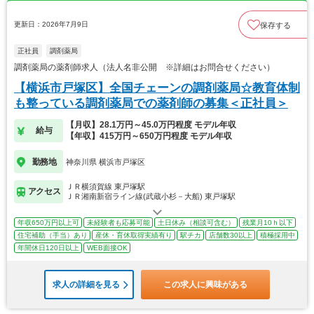
更新日：2026年7月9日
保存する
正社員
調剤薬局
調剤薬局の薬剤師求人（法人名非公開 ※詳細はお問合せください）
【横浜市戸塚区】全国チェーンの調剤薬局☆教育体制
も整っている調剤薬局での薬剤師の募集＜正社員＞
【月収】28.1万円～45.0万円程度 モデル年収
給与
【年収】415万円～650万円程度 モデル年収
勤務地
神奈川県 横浜市戸塚区
ＪＲ横須賀線 東戸塚駅
アクセス
ＪＲ湘南新宿ライン線(武蔵小杉－大船) 東戸塚駅
年収650万円以上可
未経験者も応募可能
土日休み（相談可含む）
残業月10ｈ以下
住宅補助（手当）あり
産休・育休取得実績有り
駅チカ
店舗数30以上
積極採用中
年間休日120日以上
WEB面接OK
求人の詳細を見る
この求人に興味がある