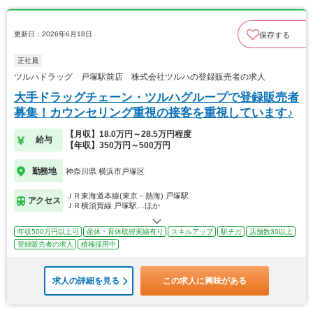
更新日：2026年6月18日
保存する
正社員
ツルハドラッグ 戸塚駅前店 株式会社ツルハの登録販売者の求人
大手ドラッグチェーン・ツルハグループで登録販売者
募集！カウンセリング重視の接客を重視しています♪
【月収】18.0万円～28.5万円程度
給与
【年収】350万円～500万円
勤務地
神奈川県 横浜市戸塚区
ＪＲ東海道本線(東京－熱海) 戸塚駅
アクセス
ＪＲ横須賀線 戸塚駅…ほか
年収500万円以上可
産休・育休取得実績有り
スキルアップ
駅チカ
店舗数30以上
登録販売者の求人
積極採用中
求人の詳細を見る
この求人に興味がある