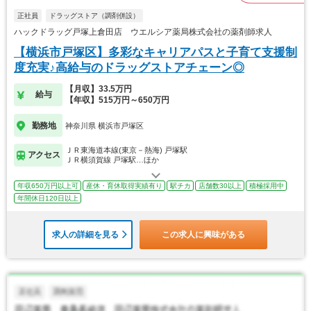
正社員
ドラッグストア（調剤併設）
ハックドラッグ戸塚上倉田店 ウエルシア薬局株式会社の薬剤師求人
【横浜市戸塚区】多彩なキャリアパスと子育て支援制
度充実♪高給与のドラッグストアチェーン◎
【月収】33.5万円
給与
【年収】515万円～650万円
勤務地
神奈川県 横浜市戸塚区
ＪＲ東海道本線(東京－熱海) 戸塚駅
アクセス
ＪＲ横須賀線 戸塚駅…ほか
年収650万円以上可
産休・育休取得実績有り
駅チカ
店舗数30以上
積極採用中
年間休日120日以上
求人の詳細を見る
この求人に興味がある