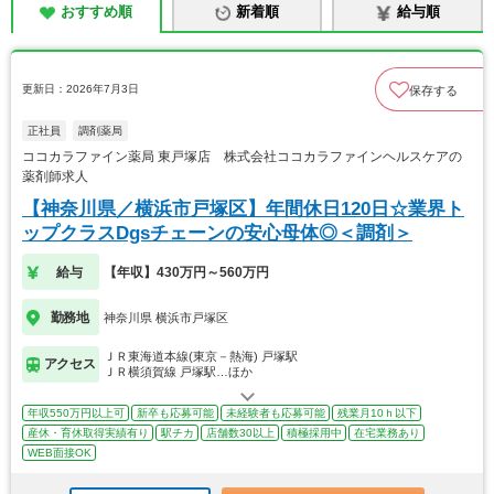
おすすめ順
新着順
給与順
更新日：2026年7月3日
保存する
正社員
調剤薬局
ココカラファイン薬局 東戸塚店 株式会社ココカラファインヘルスケアの
薬剤師求人
【神奈川県／横浜市戸塚区】年間休日120日☆業界ト
ップクラスDgsチェーンの安心母体◎＜調剤＞
給与
【年収】430万円～560万円
勤務地
神奈川県 横浜市戸塚区
ＪＲ東海道本線(東京－熱海) 戸塚駅
アクセス
ＪＲ横須賀線 戸塚駅…ほか
年収550万円以上可
新卒も応募可能
未経験者も応募可能
残業月10ｈ以下
産休・育休取得実績有り
駅チカ
店舗数30以上
積極採用中
在宅業務あり
WEB面接OK