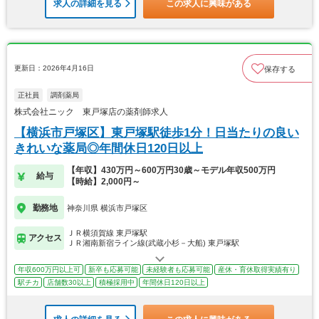
求人の詳細を見る
この求人に興味がある
更新日：2026年4月16日
保存する
正社員
調剤薬局
株式会社ニック 東戸塚店の薬剤師求人
【横浜市戸塚区】東戸塚駅徒歩1分！日当たりの良い
きれいな薬局◎年間休日120日以上
【年収】430万円～600万円30歳～モデル年収500万円
給与
【時給】2,000円～
勤務地
神奈川県 横浜市戸塚区
ＪＲ横須賀線 東戸塚駅
アクセス
ＪＲ湘南新宿ライン線(武蔵小杉－大船) 東戸塚駅
年収600万円以上可
新卒も応募可能
未経験者も応募可能
産休・育休取得実績有り
駅チカ
店舗数30以上
積極採用中
年間休日120日以上