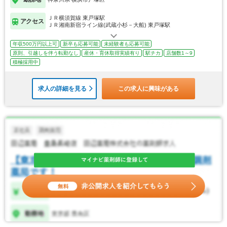
ＪＲ横須賀線 東戸塚駅
アクセス
ＪＲ湘南新宿ライン線(武蔵小杉－大船) 東戸塚駅
年収500万円以上可
新卒も応募可能
未経験者も応募可能
原則、引越しを伴う転勤なし
産休・育休取得実績有り
駅チカ
店舗数1～9
積極採用中
求人の詳細を見る
この求人に興味がある