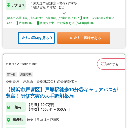
ＪＲ東海道本線(東京－熱海) 戸塚駅
アクセス
ＪＲ横須賀線 戸塚駅…ほか
新卒も応募可能
未経験者も応募可能
残業月10ｈ以下
産休・育休取得実績有り
駅チカ
店舗数30以上
積極採用中
在宅業務あり
WEB面接OK
求人の詳細を見る
この求人に興味がある
更新日：2026年6月18日
保存する
正社員
調剤薬局
薬樹薬局 戸塚西 薬樹株式会社の薬剤師求人
【横浜市戸塚区】戸塚駅徒歩10分◎キャリアパスが
豊富！研修充実の大手調剤薬局
【月収】30.0万円
給与
【年収】400万円～650万円
勤務地
神奈川県 横浜市戸塚区