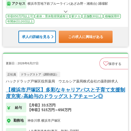
アクセス
横浜市営地下鉄ブルーライン(あざみ野－湘南台) 踊場駅
年収650万円以上可
産休・育休取得実績有り
駅チカ
店舗数30以上
積極採用中
年間休日120日以上
求人の詳細を見る
この求人に興味がある
更新日：2026年6月27日
保存する
正社員
ドラッグストア（調剤併設）
ハックドラッグ戸塚区役所薬局 ウエルシア薬局株式会社の薬剤師求人
【横浜市戸塚区】多彩なキャリアパスと子育て支援制
度充実♪高給与のドラッグストアチェーン◎
【月収】33.5万円
給与
【年収】515万円～650万円
勤務地
神奈川県 横浜市戸塚区
ＪＲ東海道本線(東京－熱海) 戸塚駅