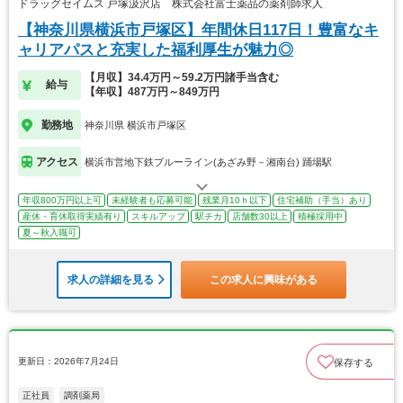
ドラッグセイムス 戸塚汲沢店 株式会社富士薬品の薬剤師求人
【神奈川県横浜市戸塚区】年間休日117日！豊富なキ
ャリアパスと充実した福利厚生が魅力◎
【月収】34.4万円～59.2万円諸手当含む
給与
【年収】487万円～849万円
勤務地
神奈川県 横浜市戸塚区
アクセス
横浜市営地下鉄ブルーライン(あざみ野－湘南台) 踊場駅
年収800万円以上可
未経験者も応募可能
残業月10ｈ以下
住宅補助（手当）あり
産休・育休取得実績有り
スキルアップ
駅チカ
店舗数30以上
積極採用中
夏～秋入職可
求人の詳細を見る
この求人に興味がある
更新日：2026年7月24日
保存する
正社員
調剤薬局