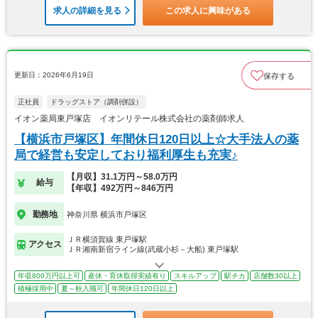
求人の詳細を見る
この求人に興味がある
更新日：2026年6月19日
保存する
正社員
ドラッグストア（調剤併設）
イオン薬局東戸塚店 イオンリテール株式会社の薬剤師求人
【横浜市戸塚区】年間休日120日以上☆大手法人の薬
局で経営も安定しており福利厚生も充実♪
【月収】31.1万円～58.0万円
給与
【年収】492万円～846万円
勤務地
神奈川県 横浜市戸塚区
ＪＲ横須賀線 東戸塚駅
アクセス
ＪＲ湘南新宿ライン線(武蔵小杉－大船) 東戸塚駅
年収800万円以上可
産休・育休取得実績有り
スキルアップ
駅チカ
店舗数30以上
積極採用中
夏～秋入職可
年間休日120日以上