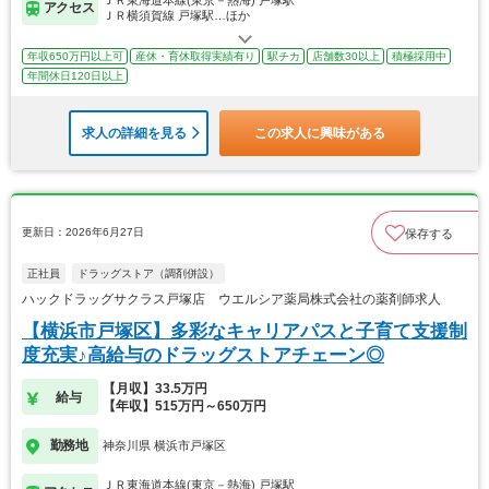
アクセス
ＪＲ横須賀線 戸塚駅…ほか
年収650万円以上可
産休・育休取得実績有り
駅チカ
店舗数30以上
積極採用中
年間休日120日以上
求人の詳細を見る
この求人に興味がある
更新日：2026年6月27日
保存する
正社員
ドラッグストア（調剤併設）
ハックドラッグサクラス戸塚店 ウエルシア薬局株式会社の薬剤師求人
【横浜市戸塚区】多彩なキャリアパスと子育て支援制
度充実♪高給与のドラッグストアチェーン◎
【月収】33.5万円
給与
【年収】515万円～650万円
勤務地
神奈川県 横浜市戸塚区
ＪＲ東海道本線(東京－熱海) 戸塚駅