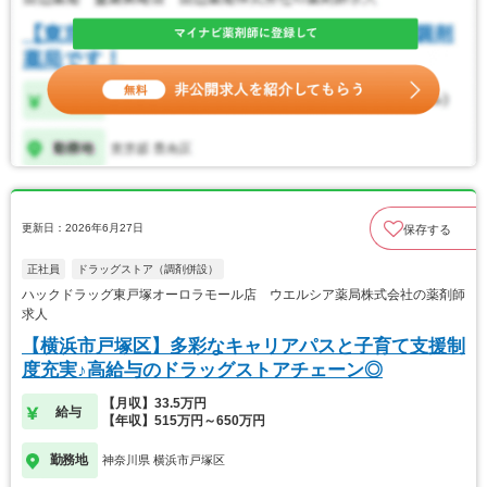
更新日：2026年6月27日
保存する
正社員
ドラッグストア（調剤併設）
ハックドラッグ東戸塚オーロラモール店 ウエルシア薬局株式会社の薬剤師
求人
【横浜市戸塚区】多彩なキャリアパスと子育て支援制
度充実♪高給与のドラッグストアチェーン◎
【月収】33.5万円
給与
【年収】515万円～650万円
勤務地
神奈川県 横浜市戸塚区