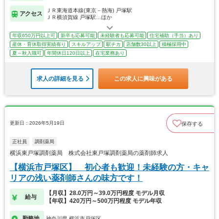
ＪＲ東海道本線(東京－熱海) 戸塚駅
アクセス
ＪＲ横須賀線 戸塚駅…ほか
年収650万円以上可
新卒も応募可能
未経験者も応募可能
住宅補助（手当）あり
産休・育休取得実績有り
スキルアップ
駅チカ
店舗数30以上
積極採用中
夏～秋入職可
年間休日120日以上
在宅業務あり
求人の詳細を見る
この求人に興味がある
更新日：2026年5月19日
保存する
正社員
調剤薬局
横浜東戸塚調剤薬局 株式会社東戸塚調剤薬局の薬剤師求人
【横浜市戸塚区】 初心者も歓迎！未経験の方・キャ
リアの浅い薬剤師さんの味方です！
【月収】28.0万円～39.0万円程度 モデル月収
給与
【年収】420万円～500万円程度 モデル年収
勤務地
神奈川県 横浜市戸塚区