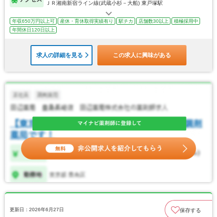
ＪＲ湘南新宿ライン線(武蔵小杉－大船) 東戸塚駅
年収650万円以上可
産休・育休取得実績有り
駅チカ
店舗数30以上
積極採用中
年間休日120日以上
求人の詳細を見る
この求人に興味がある
更新日：2026年6月27日
保存する