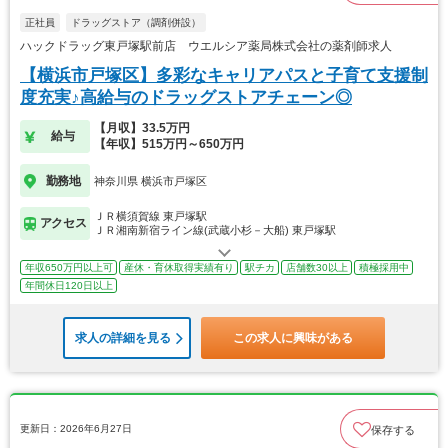
正社員
ドラッグストア（調剤併設）
ハックドラッグ東戸塚駅前店 ウエルシア薬局株式会社の薬剤師求人
【横浜市戸塚区】多彩なキャリアパスと子育て支援制
度充実♪高給与のドラッグストアチェーン◎
【月収】33.5万円
給与
【年収】515万円～650万円
勤務地
神奈川県 横浜市戸塚区
ＪＲ横須賀線 東戸塚駅
アクセス
ＪＲ湘南新宿ライン線(武蔵小杉－大船) 東戸塚駅
年収650万円以上可
産休・育休取得実績有り
駅チカ
店舗数30以上
積極採用中
年間休日120日以上
求人の詳細を見る
この求人に興味がある
更新日：2026年6月27日
保存する