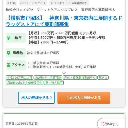
正社員
パート・アルバイト
ドラッグストア（調剤併設）
株式会社カメガヤ フィットケアエクスプレス 東戸塚店の薬剤師求人
【横浜市戸塚区】 神奈川県・東京都内に展開するド
ラッグストアにて薬剤師募集
【月収】35.0万円～39.0万円程度 モデル月収
給与
【年収】500万円～550万円程度 30歳～モデル年収
【時給】2,000円～2,500円
勤務地
神奈川県 横浜市戸塚区
ＪＲ横須賀線 東戸塚駅
アクセス
ＪＲ湘南新宿ライン線(武蔵小杉－大船) 東戸塚駅
年収550万円以上可
未経験者も応募可能
産休・育休取得実績有り
駅チカ
店舗数30以上
積極採用中
夏～秋入職可
求人の詳細を見る
この求人に興味がある
更新日：2026年6月27日
保存する