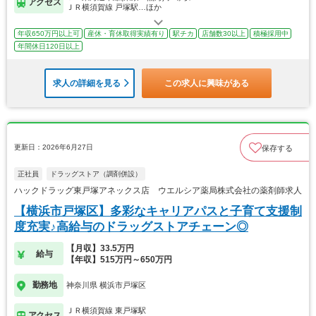
アクセス
ＪＲ横須賀線 戸塚駅…ほか
年収650万円以上可
産休・育休取得実績有り
駅チカ
店舗数30以上
積極採用中
年間休日120日以上
求人の詳細を見る
この求人に興味がある
更新日：2026年6月27日
保存する
正社員
ドラッグストア（調剤併設）
ハックドラッグ東戸塚アネックス店 ウエルシア薬局株式会社の薬剤師求人
【横浜市戸塚区】多彩なキャリアパスと子育て支援制
度充実♪高給与のドラッグストアチェーン◎
【月収】33.5万円
給与
【年収】515万円～650万円
勤務地
神奈川県 横浜市戸塚区
ＪＲ横須賀線 東戸塚駅
アクセス