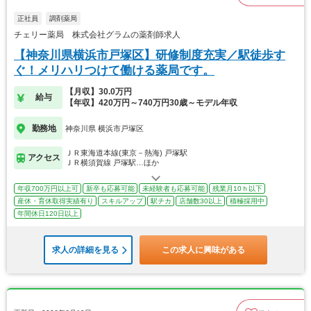
正社員
調剤薬局
チェリー薬局 株式会社グラムの薬剤師求人
【神奈川県横浜市戸塚区】研修制度充実／駅徒歩す
ぐ！メリハリつけて働ける薬局です。
【月収】30.0万円
給与
【年収】420万円～740万円30歳～モデル年収
勤務地
神奈川県 横浜市戸塚区
ＪＲ東海道本線(東京－熱海) 戸塚駅
アクセス
ＪＲ横須賀線 戸塚駅…ほか
年収700万円以上可
新卒も応募可能
未経験者も応募可能
残業月10ｈ以下
産休・育休取得実績有り
スキルアップ
駅チカ
店舗数30以上
積極採用中
年間休日120日以上
求人の詳細を見る
この求人に興味がある