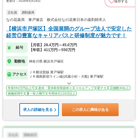
更新日：2026年6月18日
保存する
正社員
調剤薬局
なの花薬局 東戸塚店 株式会社なの花東日本の薬剤師求人
【横浜市戸塚区】全国展開のグループ法人で安定した
経営◎豊富なキャリアパスと研修制度が魅力です！
【月収】28.4万円～45.0万円
給与
【年収】411万円～550万円
勤務地
神奈川県 横浜市戸塚区
ＪＲ横須賀線 東戸塚駅
アクセス
ＪＲ湘南新宿ライン線(武蔵小杉－大船) 東戸塚駅
年収550万円以上可
産休・育休取得実績有り
スキルアップ
駅チカ
店舗数30以上
積極採用中
夏～秋入職可
年間休日120日以上
求人の詳細を見る
この求人に興味がある