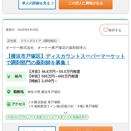
求人の詳細を見る
この求人に興味がある
更新日：2026年6月18日
保存する
正社員
ドラッグストア（調剤併設）
オーケー株式会社 オーケー東戸塚店の薬剤師求人
【横浜市戸塚区】ディスカウントスーパーマーケット
で調剤部門の薬剤師を募集！
【月収】46.6万円～55.0万円程度
給与
【年収】560万円～660万円程度
【時給】2,450円～
勤務地
神奈川県 横浜市戸塚区
ＪＲ横須賀線 東戸塚駅
アクセス
ＪＲ湘南新宿ライン線(武蔵小杉－大船) 東戸塚駅
年収650万円以上可
残業月10ｈ以下
駅チカ
積極採用中