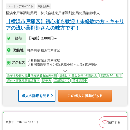
パート・アルバイト
調剤薬局
横浜東戸塚調剤薬局 株式会社東戸塚調剤薬局の薬剤師求人
【横浜市戸塚区】初心者も歓迎！未経験の方・キャリ
アの浅い薬剤師さんの味方です！
給与
【時給】2,000円～
勤務地
神奈川県 横浜市戸塚区
ＪＲ横須賀線 東戸塚駅
アクセス
ＪＲ湘南新宿ライン線(武蔵小杉－大船) 東戸塚駅
新卒も応募可能
未経験者も応募可能
原則、引越しを伴う転勤なし
残業月10ｈ以下
産休・育休取得実績有り
駅チカ
店舗数1～9
積極採用中
求人の詳細を見る
この求人に興味がある
更新日：2026年7月15日
保存する