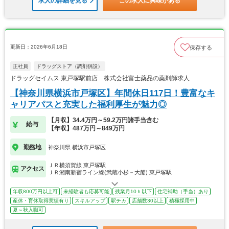
求人の詳細を見る
この求人に興味がある
更新日：2026年6月18日
保存する
正社員
ドラッグストア（調剤併設）
ドラッグセイムス 東戸塚駅前店 株式会社富士薬品の薬剤師求人
【神奈川県横浜市戸塚区】年間休日117日！豊富なキ
ャリアパスと充実した福利厚生が魅力◎
【月収】34.4万円～59.2万円諸手当含む
給与
【年収】487万円～849万円
勤務地
神奈川県 横浜市戸塚区
ＪＲ横須賀線 東戸塚駅
アクセス
ＪＲ湘南新宿ライン線(武蔵小杉－大船) 東戸塚駅
年収800万円以上可
未経験者も応募可能
残業月10ｈ以下
住宅補助（手当）あり
産休・育休取得実績有り
スキルアップ
駅チカ
店舗数30以上
積極採用中
夏～秋入職可