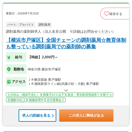
更新日：2026年7月15日
保存する
パート・アルバイト
調剤薬局
調剤薬局の薬剤師求人（法人名非公開 ※詳細はお問合せください）
【横浜市戸塚区】全国チェーンの調剤薬局☆教育体制
も整っている調剤薬局での薬剤師の募集
給与
【時給】2,000円～
勤務地
神奈川県 横浜市戸塚区
ＪＲ横須賀線 東戸塚駅
アクセス
ＪＲ湘南新宿ライン線(武蔵小杉－大船) 東戸塚駅
土日休み（相談可含む）
残業月10ｈ以下
産休・育休取得実績有り
駅チカ
店舗数30以上
積極採用中
在宅業務あり
求人の詳細を見る
この求人に興味がある