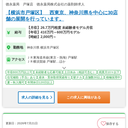
徳永薬局 戸塚店 徳永薬局株式会社の薬剤師求人
【横浜市戸塚区】 西東京、神奈川県を中心に30店
舗の展開を行っています。
【月収】26.7万円程度 未経験者モデル月収
給与
【年収】410万円～600万円モデル
【時給】2,000円～
勤務地
神奈川県 横浜市戸塚区
ＪＲ東海道本線(東京－熱海) 戸塚駅
アクセス
ＪＲ横須賀線 戸塚駅…ほか
年収600万円以上可
未経験者も応募可能
土日休み（相談可含む）
残業月10ｈ以下
住宅補助（手当）あり
産休・育休取得実績有り
駅チカ
店舗数30以上
積極採用中
夏～秋入職可
年間休日120日以上
求人の詳細を見る
この求人に興味がある
更新日：2026年7月21日
保存する