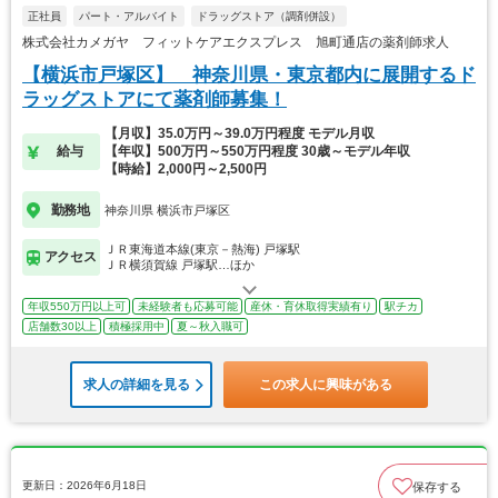
正社員
パート・アルバイト
ドラッグストア（調剤併設）
株式会社カメガヤ フィットケアエクスプレス 旭町通店の薬剤師求人
【横浜市戸塚区】 神奈川県・東京都内に展開するド
ラッグストアにて薬剤師募集！
【月収】35.0万円～39.0万円程度 モデル月収
給与
【年収】500万円～550万円程度 30歳～モデル年収
【時給】2,000円～2,500円
勤務地
神奈川県 横浜市戸塚区
ＪＲ東海道本線(東京－熱海) 戸塚駅
アクセス
ＪＲ横須賀線 戸塚駅…ほか
年収550万円以上可
未経験者も応募可能
産休・育休取得実績有り
駅チカ
店舗数30以上
積極採用中
夏～秋入職可
求人の詳細を見る
この求人に興味がある
更新日：2026年6月18日
保存する