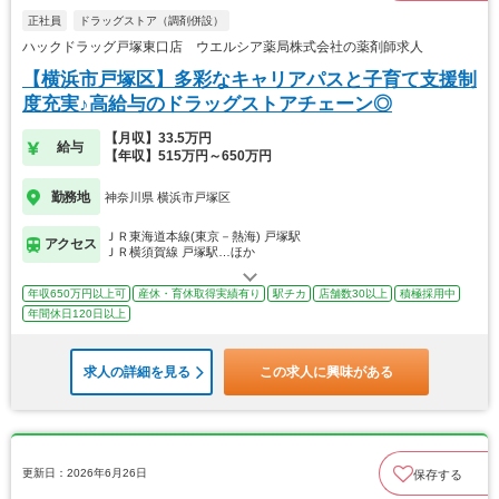
正社員
ドラッグストア（調剤併設）
ハックドラッグ戸塚東口店 ウエルシア薬局株式会社の薬剤師求人
【横浜市戸塚区】多彩なキャリアパスと子育て支援制
度充実♪高給与のドラッグストアチェーン◎
【月収】33.5万円
給与
【年収】515万円～650万円
勤務地
神奈川県 横浜市戸塚区
ＪＲ東海道本線(東京－熱海) 戸塚駅
アクセス
ＪＲ横須賀線 戸塚駅…ほか
年収650万円以上可
産休・育休取得実績有り
駅チカ
店舗数30以上
積極採用中
年間休日120日以上
求人の詳細を見る
この求人に興味がある
更新日：2026年6月26日
保存する