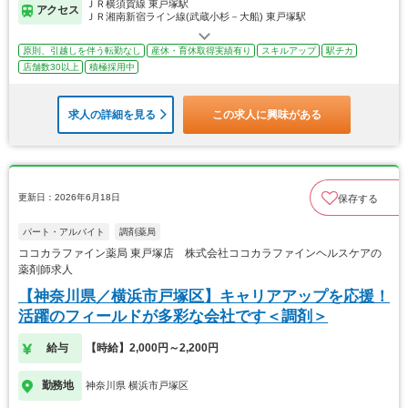
ＪＲ横須賀線 東戸塚駅
アクセス
ＪＲ湘南新宿ライン線(武蔵小杉－大船) 東戸塚駅
原則、引越しを伴う転勤なし
産休・育休取得実績有り
スキルアップ
駅チカ
店舗数30以上
積極採用中
求人の詳細を見る
この求人に興味がある
更新日：2026年6月18日
保存する
パート・アルバイト
調剤薬局
ココカラファイン薬局 東戸塚店 株式会社ココカラファインヘルスケアの
薬剤師求人
【神奈川県／横浜市戸塚区】キャリアアップを応援！
活躍のフィールドが多彩な会社です＜調剤＞
給与
【時給】2,000円～2,200円
勤務地
神奈川県 横浜市戸塚区