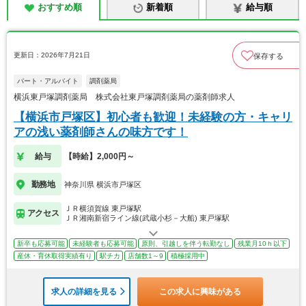
おすすめ順
新着順
給与順
更新日：2026年7月21日
保存する
パート・アルバイト
調剤薬局
横浜東戸塚調剤薬局 株式会社東戸塚調剤薬局の薬剤師求人
【横浜市戸塚区】初心者も歓迎！未経験の方・キャリ
アの浅い薬剤師さんの味方です！
給与
【時給】2,000円～
勤務地
神奈川県 横浜市戸塚区
ＪＲ横須賀線 東戸塚駅
アクセス
ＪＲ湘南新宿ライン線(武蔵小杉－大船) 東戸塚駅
新卒も応募可能
未経験者も応募可能
原則、引越しを伴う転勤なし
残業月10ｈ以下
産休・育休取得実績有り
駅チカ
店舗数1～9
積極採用中
求人の詳細を見る
この求人に興味がある