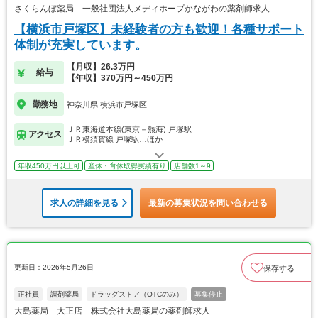
さくらんぼ薬局 一般社団法人メディホープかながわの薬剤師求人
【横浜市戸塚区】未経験者の方も歓迎！各種サポート
体制が充実しています。
【月収】26.3万円
給与
【年収】370万円～450万円
勤務地
神奈川県 横浜市戸塚区
ＪＲ東海道本線(東京－熱海) 戸塚駅
アクセス
ＪＲ横須賀線 戸塚駅…ほか
年収450万円以上可
産休・育休取得実績有り
店舗数1～9
求人の詳細を見る
最新の募集状況を問い合わせる
更新日：2026年5月26日
保存する
正社員
調剤薬局
ドラッグストア（OTCのみ）
募集停止
大島薬局 大正店 株式会社大島薬局の薬剤師求人