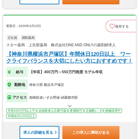
更新日：2026年4月23日
保存する
正社員
調剤薬局
スター薬局 上矢部薬局 株式会社ONE AND ONLYの薬剤師求人
【神奈川県横浜市戸塚区】年間休日120日以上 ワー
クライフバランスを大切にしたい方におすすめです！
給与
【年収】400万円～550万円程度 モデル年収
勤務地
神奈川県 横浜市戸塚区
アクセス
相模鉄道いずみ野線 緑園都市駅
年収550万円以上可
未経験者も応募可能
車通勤可
店舗数1～9
積極採用中
年間休日120日以上
求人の詳細を見る
この求人に興味がある