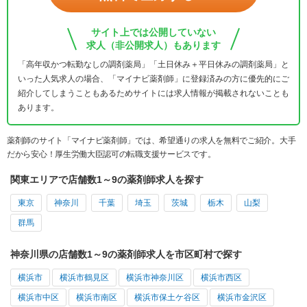
サイト上では公開していない
求人（非公開求人）もあります
「高年収かつ転勤なしの調剤薬局」「土日休み＋平日休みの調剤薬局」と
いった人気求人の場合、「マイナビ薬剤師」に登録済みの方に優先的にご
紹介してしまうこともあるためサイトには求人情報が掲載されないことも
あります。
薬剤師のサイト「マイナビ薬剤師」では、希望通りの求人を無料でご紹介。大手
だから安心！厚生労働大臣認可の転職支援サービスです。
関東エリアで店舗数1～9の薬剤師求人を探す
東京
神奈川
千葉
埼玉
茨城
栃木
山梨
群馬
神奈川県の店舗数1～9の薬剤師求人を市区町村で探す
横浜市
横浜市鶴見区
横浜市神奈川区
横浜市西区
横浜市中区
横浜市南区
横浜市保土ケ谷区
横浜市金沢区