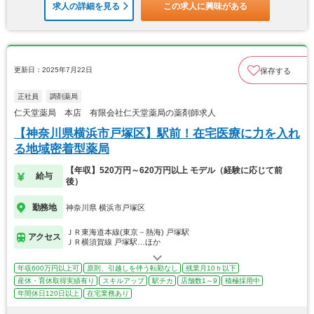
求人の詳細を見る
この求人に興味がある
更新日：2025年7月22日
保存する
正社員
調剤薬局
仁天堂薬局 本店 有限会社仁天堂薬局の薬剤師求人
【神奈川県横浜市戸塚区】駅前！在宅医療に力を入れ
る地域密着型薬局
【年収】520万円～620万円以上 モデル（経験に応じて前
給与
後）
勤務地
神奈川県 横浜市戸塚区
ＪＲ東海道本線(東京－熱海) 戸塚駅
アクセス
ＪＲ横須賀線 戸塚駅…ほか
年収600万円以上可
原則、引越しを伴う転勤なし
残業月10ｈ以下
産休・育休取得実績有り
スキルアップ
駅チカ
店舗数1～9
積極採用中
年間休日120日以上
在宅業務あり