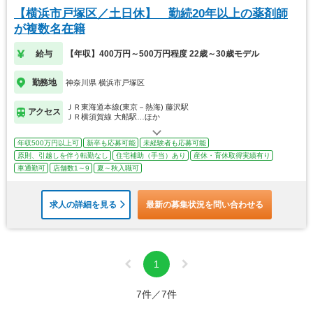
【横浜市戸塚区／土日休】 勤続20年以上の薬剤師
が複数名在籍
給与
【年収】400万円～500万円程度 22歳～30歳モデル
勤務地
神奈川県 横浜市戸塚区
ＪＲ東海道本線(東京－熱海) 藤沢駅
アクセス
ＪＲ横須賀線 大船駅…ほか
年収500万円以上可
新卒も応募可能
未経験者も応募可能
原則、引越しを伴う転勤なし
住宅補助（手当）あり
産休・育休取得実績有り
車通勤可
店舗数1～9
夏～秋入職可
求人の詳細を見る
最新の募集状況を問い合わせる
1
7件／7件