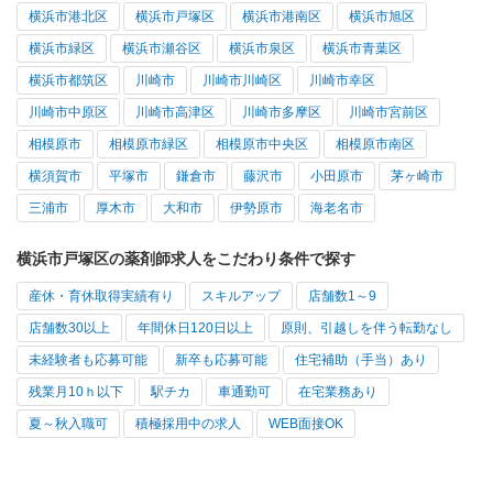
横浜市港北区
横浜市戸塚区
横浜市港南区
横浜市旭区
横浜市緑区
横浜市瀬谷区
横浜市泉区
横浜市青葉区
横浜市都筑区
川崎市
川崎市川崎区
川崎市幸区
川崎市中原区
川崎市高津区
川崎市多摩区
川崎市宮前区
相模原市
相模原市緑区
相模原市中央区
相模原市南区
横須賀市
平塚市
鎌倉市
藤沢市
小田原市
茅ヶ崎市
三浦市
厚木市
大和市
伊勢原市
海老名市
横浜市戸塚区の薬剤師求人をこだわり条件で探す
産休・育休取得実績有り
スキルアップ
店舗数1～9
店舗数30以上
年間休日120日以上
原則、引越しを伴う転勤なし
未経験者も応募可能
新卒も応募可能
住宅補助（手当）あり
残業月10ｈ以下
駅チカ
車通勤可
在宅業務あり
夏～秋入職可
積極採用中の求人
WEB面接OK