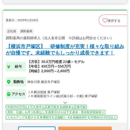
更新日：2025年1月28日
保存する
正社員
調剤薬局
調剤薬局の薬剤師求人（法人名非公開 ※詳細はお問合せください）
【横浜市戸塚区】 研修制度が充実！様々な取り組み
が自慢です。未経験でもしっかり成長できます！
【月収】30.0万円程度 22歳～モデル
給与
【年収】450万円～550万円
【時給】2,000円～2,400円
勤務地
神奈川県 横浜市戸塚区
ＪＲ横須賀線 東戸塚駅
アクセス
ＪＲ湘南新宿ライン線(武蔵小杉－大船) 東戸塚駅
年収550万円以上可
新卒も応募可能
未経験者も応募可能
原則、引越しを伴う転勤なし
残業月10ｈ以下
産休・育休取得実績有り
スキルアップ
駅チカ
車通勤可
店舗数1～9
積極採用中
年間休日120日以上