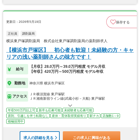
更新日：2026年5月19日
保存する
正社員
調剤薬局
横浜東戸塚調剤薬局 株式会社東戸塚調剤薬局の薬剤師求人
【横浜市戸塚区】 初心者も歓迎！未経験の方・キャ
リアの浅い薬剤師さんの味方です！
【月収】28.0万円～39.0万円程度 モデル月収
給与
【年収】420万円～500万円程度 モデル年収
勤務地
神奈川県 横浜市戸塚区
ＪＲ横須賀線 東戸塚駅
アクセス
ＪＲ湘南新宿ライン線(武蔵小杉－大船) 東戸塚駅
年収500万円以上可
新卒も応募可能
未経験者も応募可能
原則、引越しを伴う転勤なし
産休・育休取得実績有り
駅チカ
店舗数1～9
積極採用中
求人の詳細を見る
この求人に興味がある