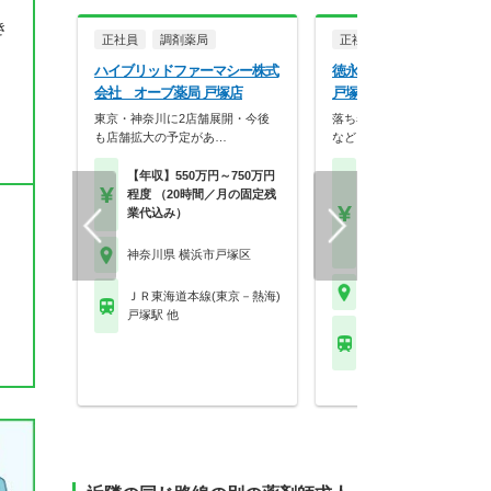
き
正社員
調剤薬局
正社員
調剤薬局
ハイブリッドファーマシー株式
徳永薬局株式会社 徳永
会社 オーブ薬局 戸塚店
戸塚店
東京・神奈川に2店舗展開・今後
落ち着いた内装やバリアフリ
も店舗拡大の予定があ…
など、患者様が相談し…
【年収】550万円～750万円
【月収】26.7万円程度
程度 （20時間／月の固定残
験者モデル月収
業代込み）
【年収】410万円～60
モデル
【時給】2,000円～
神奈川県 横浜市戸塚区
神奈川県 横浜市戸塚区
ＪＲ東海道本線(東京－熱海)
戸塚駅 他
ＪＲ東海道本線(東京－
戸塚駅 他