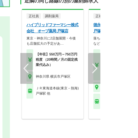
近隣の同じ路線の別の薬剤師求人
正社員
調剤薬局
正社員
調剤薬局
ハイブリッドファーマシー株式
徳永薬局株式会社 徳永
会社 オーブ薬局 戸塚店
戸塚店
東京・神奈川に2店舗展開・今後
落ち着いた内装やバリアフリ
も店舗拡大の予定があ…
など、患者様が相談し…
【年収】550万円～750万円
【月収】26.7万円程度
程度 （20時間／月の固定残
験者モデル月収
業代込み）
【年収】410万円～60
モデル
【時給】2,000円～
神奈川県 横浜市戸塚区
神奈川県 横浜市戸塚区
ＪＲ東海道本線(東京－熱海)
戸塚駅 他
ＪＲ東海道本線(東京－
戸塚駅 他