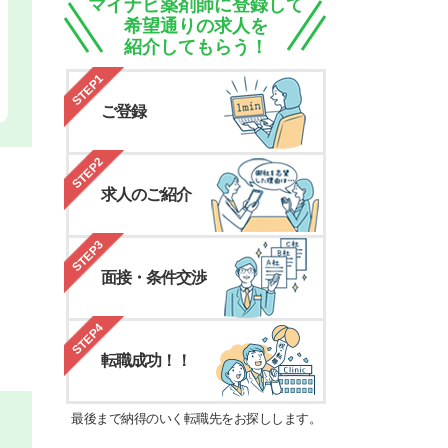
マイナビ薬剤師に登録して
希望通りの求人を
紹介してもらう！
STEP1
ご登録
STEP2
求人のご紹介
STEP3
面接・条件交渉
STEP4
転職成功！！
最後まで納得のいく転職先をお探しします。