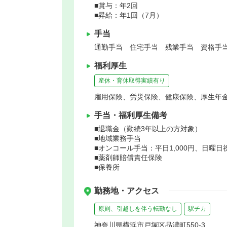
■賞与：年2回
■昇給：年1回（7月）
手当
通勤手当 住宅手当 残業手当 資格手当
福利厚生
産休・育休取得実績有り
雇用保険、労災保険、健康保険、厚生年
手当・福利厚生備考
■退職金（勤続3年以上の方対象）
■地域業務手当
■オンコール手当：平日1,000円、日曜日祝
■薬剤師賠償責任保険
■保養所
勤務地・アクセス
原則、引越しを伴う転勤なし
駅チカ
神奈川県横浜市戸塚区品濃町550-3