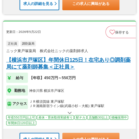
求人の詳細を見る
この求人に興味がある
更新日：2026年5月22日
保存する
正社員
調剤薬局
ニック東戸塚薬局 株式会社ニックの薬剤師求人
【横浜市戸塚区】年間休日125日！在宅あり◎調剤薬
局にて薬剤師募集＜正社員＞
給与
【年収】450万円～550万円
勤務地
神奈川県 横浜市戸塚区
ＪＲ横須賀線 東戸塚駅
アクセス
ＪＲ湘南新宿ライン線(武蔵小杉－大船) 東戸塚駅
年収550万円以上可
産休・育休取得実績有り
駅チカ
店舗数30以上
積極採用中
年間休日120日以上