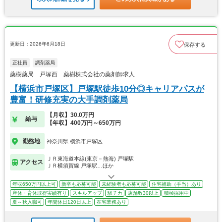
更新日：2026年6月18日
保存する
正社員
調剤薬局
薬樹薬局 戸塚西 薬樹株式会社の薬剤師求人
【横浜市戸塚区】戸塚駅徒歩10分◎キャリアパスが
豊富！研修充実の大手調剤薬局
【月収】30.0万円
給与
【年収】400万円～650万円
勤務地
神奈川県 横浜市戸塚区
ＪＲ東海道本線(東京－熱海) 戸塚駅
アクセス
ＪＲ横須賀線 戸塚駅…ほか
年収650万円以上可
新卒も応募可能
未経験者も応募可能
住宅補助（手当）あり
産休・育休取得実績有り
スキルアップ
駅チカ
店舗数30以上
積極採用中
夏～秋入職可
年間休日120日以上
在宅業務あり