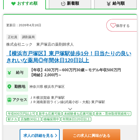
おすすめ順
新着順
給与順
更新日：2026年4月16日
保存する
正社員
調剤薬局
株式会社ニック 東戸塚店の薬剤師求人
【横浜市戸塚区】東戸塚駅徒歩1分！日当たりの良い
きれいな薬局◎年間休日120日以上
【年収】430万円～600万円30歳～モデル年収500万円
給与
【時給】2,000円～
勤務地
神奈川県 横浜市戸塚区
ＪＲ横須賀線 東戸塚駅
アクセス
ＪＲ湘南新宿ライン線(武蔵小杉－大船) 東戸塚駅
年収600万円以上可
新卒も応募可能
未経験者も応募可能
産休・育休取得実績有り
駅チカ
店舗数30以上
積極採用中
年間休日120日以上
求人の詳細を見る
この求人に興味がある