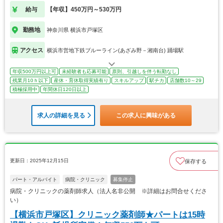
給与
【年収】450万円～530万円
勤務地
神奈川県 横浜市戸塚区
アクセス
横浜市営地下鉄ブルーライン(あざみ野－湘南台) 踊場駅
年収500万円以上可
未経験者も応募可能
原則、引越しを伴う転勤なし
残業月10ｈ以下
産休・育休取得実績有り
スキルアップ
駅チカ
店舗数10～29
積極採用中
年間休日120日以上
求人の詳細を見る
この求人に興味がある
更新日：2025年12月15日
保存する
パート・アルバイト
病院・クリニック
募集停止
病院・クリニックの薬剤師求人（法人名非公開 ※詳細はお問合せくださ
い）
【横浜市戸塚区】クリニック薬剤師★パートは15時