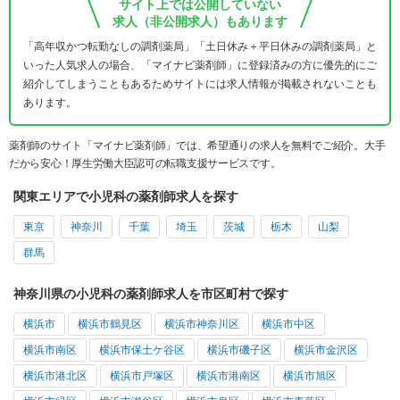
サイト上では公開していない
求人（非公開求人）もあります
「高年収かつ転勤なしの調剤薬局」「土日休み＋平日休みの調剤薬局」と
いった人気求人の場合、「マイナビ薬剤師」に登録済みの方に優先的にご
紹介してしまうこともあるためサイトには求人情報が掲載されないことも
あります。
薬剤師のサイト「マイナビ薬剤師」では、希望通りの求人を無料でご紹介。大手
だから安心！厚生労働大臣認可の転職支援サービスです。
関東エリアで小児科の薬剤師求人を探す
東京
神奈川
千葉
埼玉
茨城
栃木
山梨
群馬
神奈川県の小児科の薬剤師求人を市区町村で探す
横浜市
横浜市鶴見区
横浜市神奈川区
横浜市中区
横浜市南区
横浜市保土ケ谷区
横浜市磯子区
横浜市金沢区
横浜市港北区
横浜市戸塚区
横浜市港南区
横浜市旭区