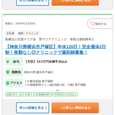
求人の詳細を見る
この求人に興味がある
更新日：2025年11月26日
保存する
正社員
病院・クリニック
医療法人社団マリア会 聖マリアクリニック 本院の薬剤師求人
【神奈川県横浜市戸塚区】年休120日！完全週休2日
制！夜勤なし◎クリニックで薬剤師募集！
給与
【月収】34.0万円各種手当込み
勤務地
神奈川県 横浜市戸塚区
ＪＲ横須賀線 東戸塚駅
アクセス
ＪＲ湘南新宿ライン線(武蔵小杉－大船) 東戸塚駅
残業月10ｈ以下
駅チカ
積極採用中
年間休日120日以上
求人の詳細を見る
この求人に興味がある