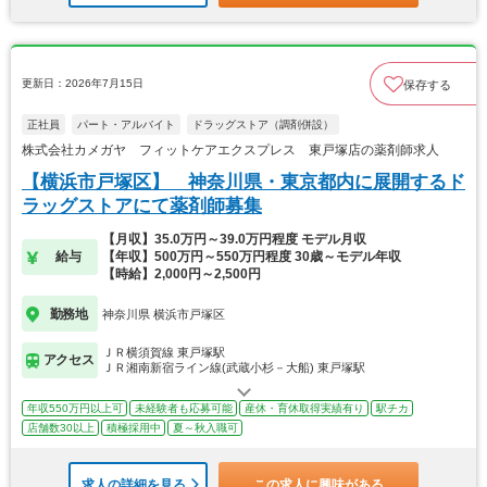
更新日：2026年7月15日
保存する
正社員
パート・アルバイト
ドラッグストア（調剤併設）
株式会社カメガヤ フィットケアエクスプレス 東戸塚店の薬剤師求人
【横浜市戸塚区】 神奈川県・東京都内に展開するド
ラッグストアにて薬剤師募集
【月収】35.0万円～39.0万円程度 モデル月収
給与
【年収】500万円～550万円程度 30歳～モデル年収
【時給】2,000円～2,500円
勤務地
神奈川県 横浜市戸塚区
ＪＲ横須賀線 東戸塚駅
アクセス
ＪＲ湘南新宿ライン線(武蔵小杉－大船) 東戸塚駅
年収550万円以上可
未経験者も応募可能
産休・育休取得実績有り
駅チカ
店舗数30以上
積極採用中
夏～秋入職可
求人の詳細を見る
この求人に興味がある