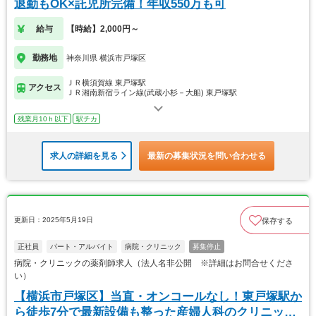
退勤もOK×託児所完備！年収550万も可
給与
【時給】2,000円～
勤務地
神奈川県 横浜市戸塚区
ＪＲ横須賀線 東戸塚駅
アクセス
ＪＲ湘南新宿ライン線(武蔵小杉－大船) 東戸塚駅
残業月10ｈ以下
駅チカ
求人の詳細を見る
最新の募集状況を問い合わせる
更新日：2025年5月19日
保存する
正社員
パート・アルバイト
病院・クリニック
募集停止
病院・クリニックの薬剤師求人（法人名非公開 ※詳細はお問合せくださ
い）
【横浜市戸塚区】当直・オンコールなし！東戸塚駅か
ら徒歩7分で最新設備も整った産婦人科のクリニック