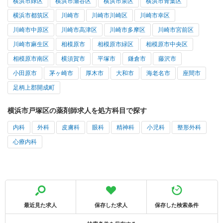
横浜市緑区
横浜市瀬谷区
横浜市泉区
横浜市青葉区
横浜市都筑区
川崎市
川崎市川崎区
川崎市幸区
川崎市中原区
川崎市高津区
川崎市多摩区
川崎市宮前区
川崎市麻生区
相模原市
相模原市緑区
相模原市中央区
相模原市南区
横須賀市
平塚市
鎌倉市
藤沢市
小田原市
茅ヶ崎市
厚木市
大和市
海老名市
座間市
足柄上郡開成町
横浜市戸塚区の薬剤師求人を処方科目で探す
内科
外科
皮膚科
眼科
精神科
小児科
整形外科
心療内科
最近見た求人
保存した求人
保存した検索条件