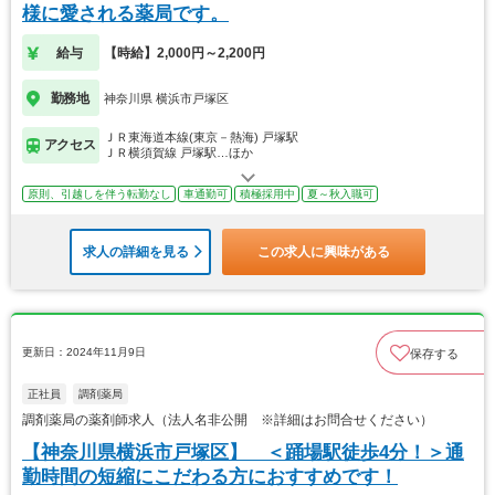
様に愛される薬局です。
給与
【時給】2,000円～2,200円
勤務地
神奈川県 横浜市戸塚区
ＪＲ東海道本線(東京－熱海) 戸塚駅
アクセス
ＪＲ横須賀線 戸塚駅…ほか
原則、引越しを伴う転勤なし
車通勤可
積極採用中
夏～秋入職可
求人の詳細を見る
この求人に興味がある
更新日：2024年11月9日
保存する
正社員
調剤薬局
調剤薬局の薬剤師求人（法人名非公開 ※詳細はお問合せください）
【神奈川県横浜市戸塚区】 ＜踊場駅徒歩4分！＞通
勤時間の短縮にこだわる方におすすめです！