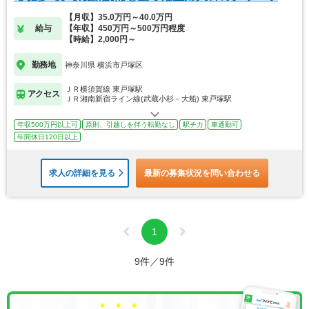
求人
【月収】35.0万円～40.0万円
給与
【年収】450万円～500万円程度
【時給】2,000円～
勤務地
神奈川県 横浜市戸塚区
ＪＲ横須賀線 東戸塚駅
アクセス
ＪＲ湘南新宿ライン線(武蔵小杉－大船) 東戸塚駅
年収500万円以上可
原則、引越しを伴う転勤なし
駅チカ
車通勤可
年間休日120日以上
求人の詳細を見る
最新の募集状況を問い合わせる
1
9件／9件