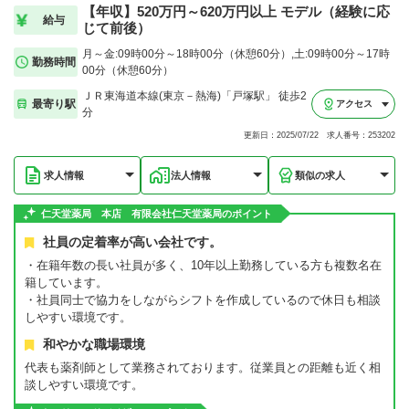
【年収】520万円～620万円以上 モデル（経験に応
給与
じて前後）
月～金:09時00分～18時00分（休憩60分）,土:09時00分～17時
勤務時間
00分（休憩60分）
ＪＲ東海道本線(東京－熱海)「戸塚駅」 徒歩2
最寄り駅
アクセス
分
更新日：2025/07/22 求人番号：253202
求人情報
法人情報
類似の求人
仁天堂薬局 本店 有限会社仁天堂薬局のポイント
社員の定着率が高い会社です。
・在籍年数の長い社員が多く、10年以上勤務している方も複数名在
籍しています。
・社員同士で協力をしながらシフトを作成しているので休日も相談
しやすい環境です。
和やかな職場環境
代表も薬剤師として業務されております。従業員との距離も近く相
談しやすい環境です。