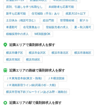
店舗数10～29
店舗数30以上
年間休日120日以上
原則、引越しを伴う転勤なし
未経験者も応募可能
新卒も応募可能
住宅補助（手当）あり
残業月10ｈ以下
土日休み（相談可含む）
総合門前
管理職候補
駅チカ
車通勤可
在宅業務あり
登録販売者の求人
夏～秋入職可
積極採用中の求人
WEB面接OK
近隣エリアで薬剤師求人を探す
横浜市磯子区
横浜市金沢区
横浜市港北区
横浜市港南区
横浜市旭区
横浜市緑区
近隣エリアの路線で薬剤師求人を探す
ＪＲ東海道本線(東京－熱海)
ＪＲ横須賀線
ＪＲ湘南新宿ライン線(武蔵小杉－大船)
横浜市営地下鉄ブルーライン(あざみ野－湘南台)
近隣エリアの駅で薬剤師求人を探す