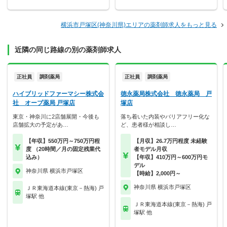
横浜市戸塚区(神奈川県)エリアの薬剤師求人をもっと見る
近隣の同じ路線の別の薬剤師求人
正社員
調剤薬局
正社員
調剤薬局
ハイブリッドファーマシー株式会
徳永薬局株式会社 徳永薬局 戸
社 オーブ薬局 戸塚店
塚店
東京・神奈川に2店舗展開・今後も
落ち着いた内装やバリアフリー化な
店舗拡大の予定があ…
ど、患者様が相談し…
【年収】550万円～750万円程
【月収】26.7万円程度 未経験
度 （20時間／月の固定残業代
者モデル月収
込み）
【年収】410万円～600万円モ
デル
神奈川県 横浜市戸塚区
【時給】2,000円～
神奈川県 横浜市戸塚区
ＪＲ東海道本線(東京－熱海) 戸
塚駅 他
ＪＲ東海道本線(東京－熱海) 戸
塚駅 他