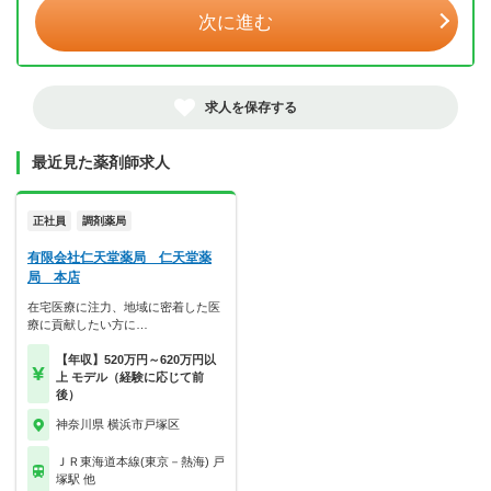
次に進む
求人を保存する
最近見た薬剤師求人
正社員
調剤薬局
有限会社仁天堂薬局 仁天堂薬
局 本店
在宅医療に注力、地域に密着した医
療に貢献したい方に…
【年収】520万円～620万円以
上 モデル（経験に応じて前
後）
神奈川県 横浜市戸塚区
ＪＲ東海道本線(東京－熱海) 戸
塚駅 他