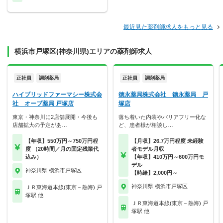
最近見た薬剤師求人をもっと見る
横浜市戸塚区(神奈川県)エリアの薬剤師求人
正社員
調剤薬局
正社員
調剤薬局
ハイブリッドファーマシー株式会
徳永薬局株式会社 徳永薬局 戸
社 オーブ薬局 戸塚店
塚店
東京・神奈川に2店舗展開・今後も
落ち着いた内装やバリアフリー化な
店舗拡大の予定があ…
ど、患者様が相談し…
【年収】550万円～750万円程
【月収】26.7万円程度 未経験
度 （20時間／月の固定残業代
者モデル月収
込み）
【年収】410万円～600万円モ
デル
神奈川県 横浜市戸塚区
【時給】2,000円～
神奈川県 横浜市戸塚区
ＪＲ東海道本線(東京－熱海) 戸
塚駅 他
ＪＲ東海道本線(東京－熱海) 戸
塚駅 他