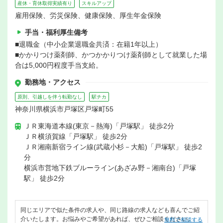
産休・育休取得実績有り
スキルアップ
雇用保険、労災保険、健康保険、厚生年金保険
手当・福利厚生備考
■退職金（中小企業退職金共済：在籍1年以上）
■かかりつけ薬剤師、かつかかりつけ薬剤師として就業した場
合は5,000円程度手当支給。
勤務地・アクセス
原則、引越しを伴う転勤なし
駅チカ
神奈川県横浜市戸塚区戸塚町55
ＪＲ東海道本線(東京－熱海)「戸塚駅」 徒歩2分
ＪＲ横須賀線「戸塚駅」 徒歩2分
ＪＲ湘南新宿ライン線(武蔵小杉－大船)「戸塚駅」 徒歩2
分
横浜市営地下鉄ブルーライン(あざみ野－湘南台)「戸塚
駅」 徒歩2分
同じエリアで似た条件の求人や、同じ路線の求人なども喜んでご紹
介いたします。お悩みやご希望があれば、ぜひご相談ください。
無料で相談する