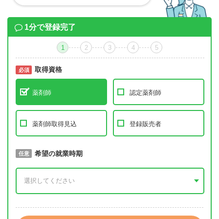
1分で登録完了
1
2
3
4
5
取得資格
必須
必須
薬剤師
認定薬剤師
薬剤師取得見込
登録販売者
取得予定年
希望の就業時期
必須
任意
年 3月