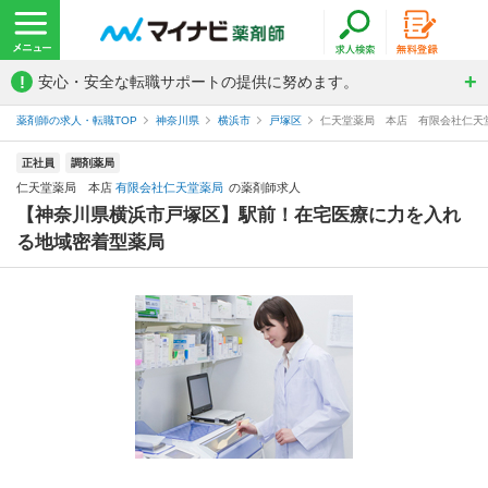
!
安心・安全な転職サポートの提供に努めます。
薬剤師の求人・転職TOP
神奈川県
横浜市
戸塚区
仁天堂薬局 本店 有限会社仁天
正社員
調剤薬局
仁天堂薬局 本店
有限会社仁天堂薬局
の薬剤師求人
【神奈川県横浜市戸塚区】駅前！在宅医療に力を入れ
る地域密着型薬局