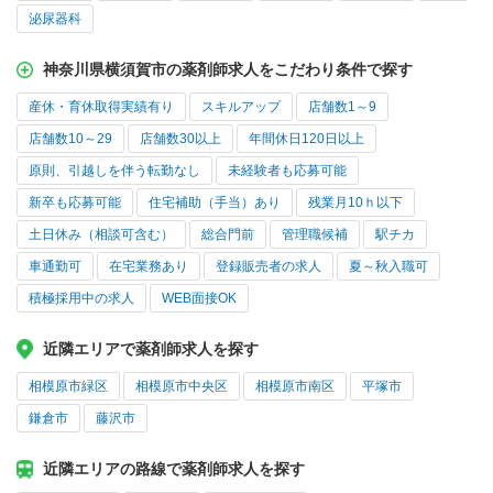
泌尿器科
神奈川県横須賀市の薬剤師求人をこだわり条件で探す
産休・育休取得実績有り
スキルアップ
店舗数1～9
店舗数10～29
店舗数30以上
年間休日120日以上
原則、引越しを伴う転勤なし
未経験者も応募可能
新卒も応募可能
住宅補助（手当）あり
残業月10ｈ以下
土日休み（相談可含む）
総合門前
管理職候補
駅チカ
車通勤可
在宅業務あり
登録販売者の求人
夏～秋入職可
積極採用中の求人
WEB面接OK
近隣エリアで薬剤師求人を探す
相模原市緑区
相模原市中央区
相模原市南区
平塚市
鎌倉市
藤沢市
近隣エリアの路線で薬剤師求人を探す