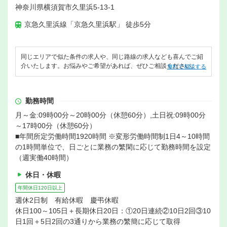
神奈川県横須賀市久里浜5-13-1
京急久里浜線「京急久里浜駅」 徒歩5分
同じエリアで似た条件の求人や、同じ路線の求人なども喜んでご紹
介いたします。お悩みやご希望があれば、ぜひご相談ください。
無料で相談する
勤務時間
月～金:09時00分～20時00分（休憩60分）,土日祝:09時00分
～17時00分（休憩60分）
■年間所定労働時間1920時間 ※変形労働時間制1日4～10時間
の1時間単位で、日ごとに業務の繁閑に応じて勤務時間を設定
（週実働40時間）
休日・休暇
年間休日120日以上
週休2日制 有給休暇 慶弔休暇
休日100～105日＋長期休日20日：①20日連続②10日2回③10
日1回＋5日2回の3通りから業務の繁簡に応じて取得