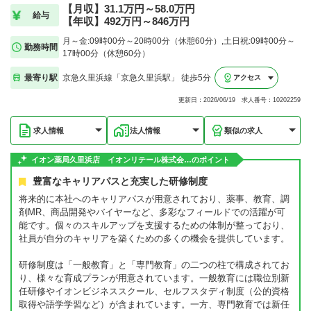
【月収】31.1万円～58.0万円
給与
【年収】492万円～846万円
月～金:09時00分～20時00分（休憩60分）,土日祝:09時00分～
勤務時間
17時00分（休憩60分）
最寄り駅
京急久里浜線「京急久里浜駅」 徒歩5分
アクセス
更新日：2026/06/19 求人番号：10202259
求人情報
法人情報
類似の求人
イオン薬局久里浜店 イオンリテール株式会…のポイント
豊富なキャリアパスと充実した研修制度
将来的に本社へのキャリアパスが用意されており、薬事、教育、調
剤MR、商品開発やバイヤーなど、多彩なフィールドでの活躍が可
能です。個々のスキルアップを支援するための体制が整っており、
社員が自分のキャリアを築くための多くの機会を提供しています。
研修制度は「一般教育」と「専門教育」の二つの柱で構成されてお
り、様々な育成プランが用意されています。一般教育には職位別新
任研修やイオンビジネススクール、セルフスタディ制度（公的資格
取得や語学学習など）が含まれています。一方、専門教育では新任