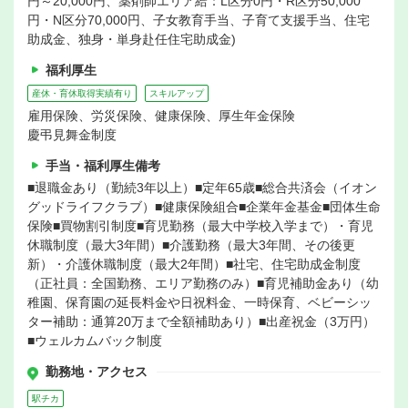
円～20,000円、薬剤師エリア給：L区分0円・R区分50,000
円・N区分70,000円、子女教育手当、子育て支援手当、住宅
助成金、独身・単身赴任住宅助成金)
福利厚生
産休・育休取得実績有り
スキルアップ
雇用保険、労災保険、健康保険、厚生年金保険
慶弔見舞金制度
手当・福利厚生備考
■退職金あり（勤続3年以上）■定年65歳■総合共済会（イオン
グッドライフクラブ）■健康保険組合■企業年金基金■団体生命
保険■買物割引制度■育児勤務（最大中学校入学まで）・育児
休職制度（最大3年間）■介護勤務（最大3年間、その後更
新）・介護休職制度（最大2年間）■社宅、住宅助成金制度
（正社員：全国勤務、エリア勤務のみ）■育児補助金あり（幼
稚園、保育園の延長料金や日祝料金、一時保育、ベビーシッ
ター補助：通算20万まで全額補助あり）■出産祝金（3万円）
■ウェルカムバック制度
勤務地・アクセス
駅チカ