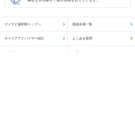
マイナビ薬剤師トップへ
面談会場一覧
キャリアアドバイザー紹介
よくある質問
ご入社後のアフターフォロー
お問い合わせ
この求人に興味がある
簡単1分
サイトマップ
人気の求人検索一覧
保存する
薬局・病院等への直接応募・問い合わせではありませんのでご安心ください。
会社概要
利用規約
個人情報の取り扱いについて
Copyright © Mynavi Corporation