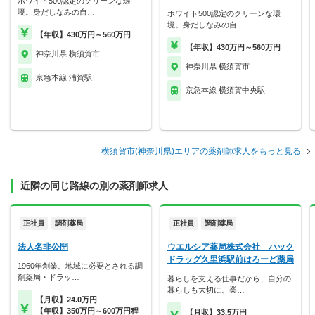
ホワイト500認定のクリーンな環
境。身だしなみの自…
ホワイト500認定のクリーンな環
境。身だしなみの自…
【年収】430万円～560万円
【年収】430万円～560万円
神奈川県 横須賀市
神奈川県 横須賀市
京急本線 浦賀駅
京急本線 横須賀中央駅
横須賀市(神奈川県)エリアの薬剤師求人をもっと見る
近隣の同じ路線の別の薬剤師求人
正社員
調剤薬局
正社員
調剤薬局
法人名非公開
ウエルシア薬局株式会社 ハック
ドラッグ久里浜駅前はろーど薬局
1960年創業。地域に必要とされる調
剤薬局・ドラッ…
暮らしを支える仕事だから、自分の
暮らしも大切に。業…
【月収】24.0万円
【年収】350万円～600万円程
【月収】33.5万円