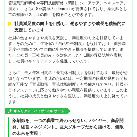
管理薬剤師研修や専門技能研修（調剤、シニアケア、ヘルスケア、
漢方）、さらに875講座のe-learningが提供されており、薬剤師とし
ての知識やスキルの向上を図ることができます。
社員満足度の向上を目指し、働きやすさや成長を積極的に
支援しています
社員の働きやすさや成長を支援し、満足度の向上を目指していま
す。そのために、年1回の「自己申告制度」を設けており、職務満
足度や進路について自由に申告できる機会を提供しています。ま
た、全社員（正社員のみ）を対象とした年1回の昇級試験を実施
し、社員のキャリアアップを促進しています。
さらに、最大年20日間の「長期休日制度」を設けており、取得が必
須となっています。育児のためには、一定期間の休職や勤務時間短
縮が可能な「育児勤務・育児休職制度」も整備されており、社員が
ライフステージに応じて働きやすい環境を提供しています。このよ
うに、社員の成長と働きやすさを重視し、満足度の向上に努めてい
ます。
キャリアアドバイザーのレポート
薬剤師を、一つの職業で終わらせない。バイヤー、商品開
発、経営マネジメント。巨大グループだから描ける、無限
の未来を実現！