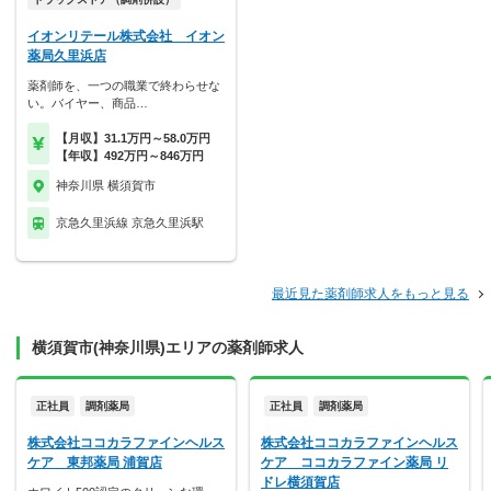
イオンリテール株式会社 イオン
薬局久里浜店
薬剤師を、一つの職業で終わらせな
い。バイヤー、商品…
【月収】31.1万円～58.0万円
【年収】492万円～846万円
神奈川県 横須賀市
京急久里浜線 京急久里浜駅
最近見た薬剤師求人をもっと見る
横須賀市(神奈川県)エリアの薬剤師求人
正社員
調剤薬局
正社員
調剤薬局
株式会社ココカラファインヘルス
株式会社ココカラファインヘルス
ケア 東邦薬局 浦賀店
ケア ココカラファイン薬局 リ
ドレ横須賀店