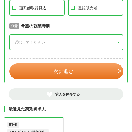
薬剤師取得見込
登録販売者
取得予定年
希望の就業時期
必須
任意
年 3月
次に進む
求人を保存する
最近見た薬剤師求人
正社員
ドラッグストア（調剤併設）