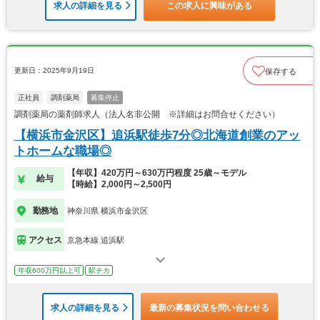
求人の詳細を見る
この求人に興味がある
更新日：2025年9月19日
保存する
正社員
調剤薬局
募集停止
調剤薬局の薬剤師求人（法人名非公開 ※詳細はお問合せください）
【横浜市金沢区】追浜駅徒歩7分◎北海道創業のアッ
トホームな職場◎
【年収】420万円～630万円程度 25歳～モデル
給与
【時給】2,000円～2,500円
勤務地
神奈川県 横浜市金沢区
アクセス
京急本線 追浜駅
年収600万円以上可
駅チカ
求人の詳細を見る
最新の募集状況を問い合わせる