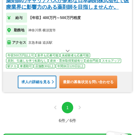
薬剤師のキャリアパスが多彩な日本調剤株式会社で医
療業界に影響力のある薬剤師を目指しませんか。
給与
【年収】400万円～500万円程度
勤務地
神奈川県 横須賀市
アクセス
京急本線 追浜駅
年収500万円以上可
新卒も応募可能
未経験者も応募可能
原則、引越しを伴う転勤なし
産休・育休取得実績有り
総合門前
スキルアップ
駅チカ
車通勤可
店舗数30以上
年間休日120日以上
求人の詳細を見る
最新の募集状況を問い合わせる
1
6件／6件