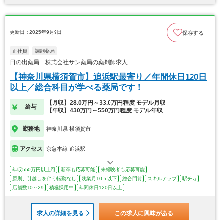
更新日：2025年9月9日
保存する
正社員
調剤薬局
日の出薬局 株式会社サン薬局の薬剤師求人
【神奈川県横須賀市】追浜駅最寄り／年間休日120日
以上／総合科目が学べる薬局です！
【月収】28.0万円～33.0万円程度 モデル月収
給与
【年収】430万円～550万円程度 モデル年収
勤務地
神奈川県 横須賀市
アクセス
京急本線 追浜駅
年収550万円以上可
新卒も応募可能
未経験者も応募可能
原則、引越しを伴う転勤なし
残業月10ｈ以下
総合門前
スキルアップ
駅チカ
店舗数10～29
積極採用中
年間休日120日以上
求人の詳細を見る
この求人に興味がある