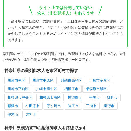
サイト上では公開していない
求人（非公開求人）もあります
「高年収かつ転勤なしの調剤薬局」「土日休み＋平日休みの調剤薬局」と
いった人気求人の場合、「マイナビ薬剤師」に登録済みの方に優先的にご
紹介してしまうこともあるためサイトには求人情報が掲載されないことも
あります。
薬剤師のサイト「マイナビ薬剤師」では、希望通りの求人を無料でご紹介。大手
だから安心！厚生労働大臣認可の転職支援サービスです。
神奈川県の薬剤師求人を市区町村で探す
川崎市幸区
川崎市中原区
川崎市高津区
川崎市多摩区
川崎市宮前区
川崎市麻生区
相模原市
相模原市緑区
相模原市中央区
相模原市南区
横須賀市
平塚市
鎌倉市
藤沢市
小田原市
茅ヶ崎市
逗子市
三浦市
秦野市
厚木市
大和市
神奈川県横須賀市の薬剤師求人を路線で探す