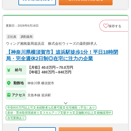
更新日：2026年6月18日
保存する
正社員
調剤薬局
ウィング湘南薬局追浜店 株式会社ウィーズの薬剤師求人
【神奈川県横須賀市】追浜駅徒歩1分！平日18時閉
局・完全週休2日制◎在宅に注力の企業
【月収】40.0万円～70.0万円
給与
【年収】480万円～840万円
勤務地
神奈川県 横須賀市
アクセス
京急本線 追浜駅
年収800万円以上可
未経験者も応募可能
住宅補助（手当）あり
産休・育休取得実績有り
スキルアップ
駅チカ
店舗数30以上
積極採用中
在宅業務あり