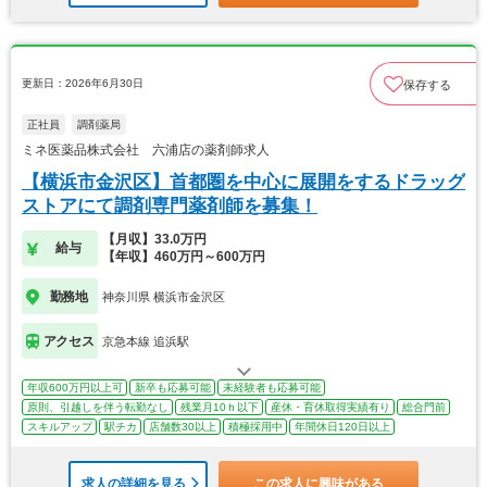
更新日：2026年6月30日
保存する
正社員
調剤薬局
ミネ医薬品株式会社 六浦店の薬剤師求人
【横浜市金沢区】首都圏を中心に展開をするドラッグ
ストアにて調剤専門薬剤師を募集！
【月収】33.0万円
給与
【年収】460万円～600万円
勤務地
神奈川県 横浜市金沢区
アクセス
京急本線 追浜駅
年収600万円以上可
新卒も応募可能
未経験者も応募可能
原則、引越しを伴う転勤なし
残業月10ｈ以下
産休・育休取得実績有り
総合門前
スキルアップ
駅チカ
店舗数30以上
積極採用中
年間休日120日以上
求人の詳細を見る
この求人に興味がある