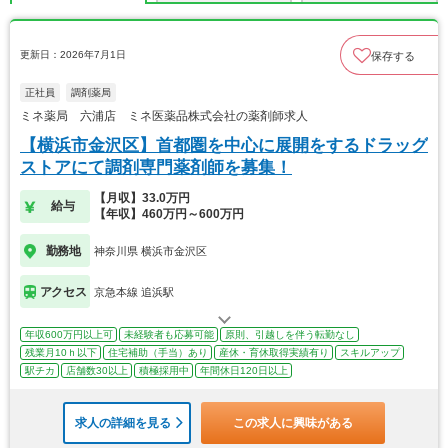
更新日：2026年7月1日
保存する
正社員
調剤薬局
ミネ薬局 六浦店 ミネ医薬品株式会社の薬剤師求人
【横浜市金沢区】首都圏を中心に展開をするドラッグ
ストアにて調剤専門薬剤師を募集！
【月収】33.0万円
給与
【年収】460万円～600万円
勤務地
神奈川県 横浜市金沢区
アクセス
京急本線 追浜駅
年収600万円以上可
未経験者も応募可能
原則、引越しを伴う転勤なし
残業月10ｈ以下
住宅補助（手当）あり
産休・育休取得実績有り
スキルアップ
駅チカ
店舗数30以上
積極採用中
年間休日120日以上
求人の詳細を見る
この求人に興味がある