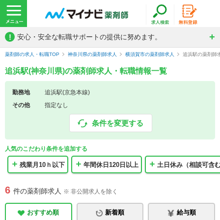
!
安心・安全な転職サポートの提供に努めます。
薬剤師の求人・転職TOP
神奈川県の薬剤師求人
横須賀市の薬剤師求人
追浜駅の薬剤師
追浜駅(神奈川県)の薬剤師求人・転職情報一覧
勤務地
追浜駅(京急本線)
その他
指定なし
条件を変更する
人気のこだわり条件を追加する
残業月10ｈ以下
年間休日120日以上
土日休み（相談可含
6
件の薬剤師求人
※ 非公開求人を除く
おすすめ順
新着順
給与順