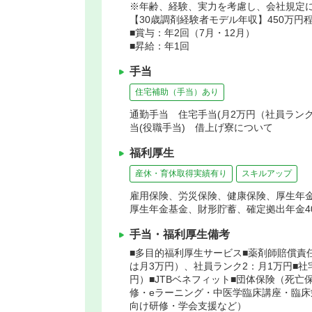
※年齢、経験、実力を考慮し、会社規定
【30歳調剤経験者モデル年収】450万円
■賞与：年2回（7月・12月）
■昇給：年1回
手当
住宅補助（手当）あり
通勤手当 住宅手当(月2万円（社員ランク
当(役職手当) 借上げ寮について
福利厚生
産休・育休取得実績有り
スキルアップ
雇用保険、労災保険、健康保険、厚生年
厚生年金基金、財形貯蓄、確定拠出年金4
手当・福利厚生備考
■多目的福利厚生サービス■薬剤師賠償責
は月3万円）、社員ランク2：月1万円■
円）■JTBベネフィット■団体保険（死亡
修・eラーニング・中医学臨床講座・臨
向け研修・学会支援など）