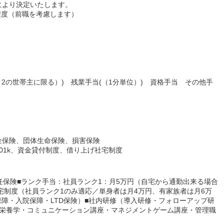
により決定いたします。
程度（前職を考慮します）
2の世帯主に限る）) 残業手当(（1分単位）) 資格手当 その他手
金保険、団体生命保険、損害保険
01k、資金貸付制度、借り上げ社宅制度
任保険■ランク手当：社員ランク1：月5万円（自宅から通勤出来る場合
社宅制度（社員ランク1のみ適応／単身者は月4万円、有家族者は月6万
保障・入院保障・LTD保険）■社内研修（導入研修・フォローアップ研
床栄養学・コミュニケーション講座・マネジメントゲーム講座・管理職