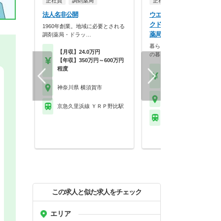
正社員
調剤薬局
正社員
調剤薬局
法人名非公開
ウエルシア薬局株式会社 
クドラッグ久里浜駅前はろ
1960年創業。地域に必要とされる
薬局
調剤薬局・ドラッ…
暮らしを支える仕事だから、
【月収】24.0万円
の暮らしも大切に。業…
【年収】350万円～600万円
程度
【月収】33.5万円
【年収】515万円～65
神奈川県 横須賀市
神奈川県 横須賀市
京急久里浜線 ＹＲＰ野比駅
京急久里浜線 京急久里
この求人と似た求人をチェック
エリア