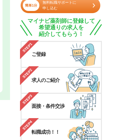
無料転職サポートに
簡単1分
申し込む
マイナビ薬剤師に登録して
希望通りの求人を
紹介してもらう！
STEP1
ご登録
STEP2
求人のご紹介
STEP3
面接・条件交渉
STEP4
転職成功！！