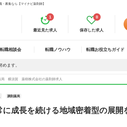
転職・募集なら【マイナビ薬剤師】
1
0
最近見た求人
保存した求人
転職相談会
転職ノウハウ
転職お役立ちガイド
努めます。
薬局 横須賀 薬樹株式会社の薬剤師求人
員
調剤薬局
常に成長を続ける地域密着型の展開