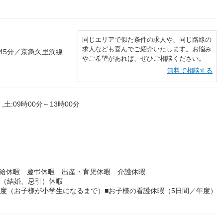
同じエリアで似た条件の求人や、同じ路線の
求人なども喜んでご紹介いたします。お悩み
45分／京急久里浜線
やご希望があれば、ぜひご相談ください。
無料で相談する
,土:09時00分～13時00分
有給休暇 慶弔休暇 出産・育児休暇 介護休暇
別（結婚、忌引）休暇
制度（お子様が小学生になるまで）■お子様の看護休暇（5日間／年度）