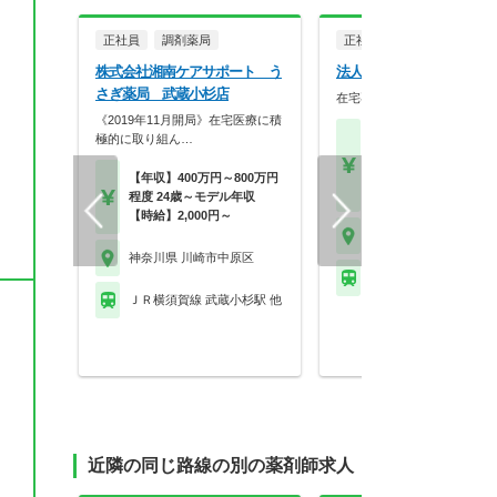
正社員
調剤薬局
正社員
調剤薬局
株式会社湘南ケアサポート う
法人名非公開
さぎ薬局 武蔵小杉店
在宅専門店での薬剤師募集で
《2019年11月開局》在宅医療に積
【月収】35.5万円～45.
極的に取り組ん…
円
【年収】488万円～60
【年収】400万円～800万円
程度
程度 24歳～モデル年収
【時給】2,000円～
神奈川県 川崎市中原区
神奈川県 川崎市中原区
※お問い合わせくださ
ＪＲ横須賀線 武蔵小杉駅 他
近隣の同じ路線の別の薬剤師求人