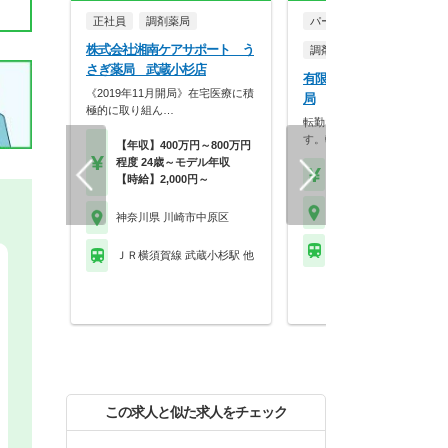
正社員
調剤薬局
パート・アルバイト
株式会社湘南ケアサポート う
調剤薬局
さぎ薬局 武蔵小杉店
有限会社イシダ薬局 市ノ
《2019年11月開局》在宅医療に積
局
極的に取り組ん…
転勤なしで人間関係が深まり
す。転勤のない安定的な…
【年収】400万円～800万円
程度 24歳～モデル年収
【時給】2,000円～
【時給】2,000円～
神奈川県 川崎市中原区
神奈川県 川崎市中原区
ＪＲ横須賀線 武蔵小杉
ＪＲ横須賀線 武蔵小杉駅 他
この求人と似た求人をチェック