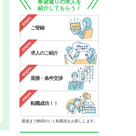
希望通りの求人を
紹介してもらう！
STEP1
ご登録
STEP2
求人のご紹介
STEP3
面接・条件交渉
STEP4
転職成功！！
最後まで納得のいく転職先をお探しします。