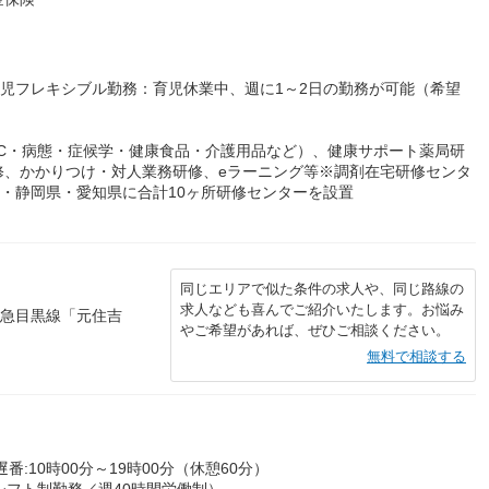
育児フレキシブル勤務：育児休業中、週に1～2日の勤務が可能（希望
C・病態・症候学・健康食品・介護用品など）、健康サポート薬局研
修、かかりつけ・対人業務研修、eラーニング等※調剤在宅研修センタ
県・静岡県・愛知県に合計10ヶ所研修センターを設置
同じエリアで似た条件の求人や、同じ路線の
求人なども喜んでご紹介いたします。お悩み
東急目黒線「元住吉
やご希望があれば、ぜひご相談ください。
無料で相談する
遅番:10時00分～19時00分（休憩60分）
シフト制勤務／週40時間労働制）