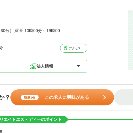
60分）,遅番:10時00分～19時00
分
アクセス
法人情報
か？
この求人に興味がある
簡単1分
リエイトエス・ディーのポイント
境