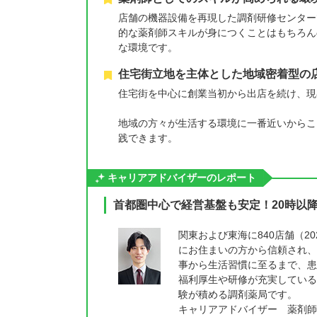
店舗の機器設備を再現した調剤研修センター
的な薬剤師スキルが身につくことはもちろん
な環境です。
住宅街立地を主体とした地域密着型の
住宅街を中心に創業当初から出店を続け、現
地域の方々が生活する環境に一番近いからこ
践できます。
キャリアアドバイザーのレポート
首都圏中心で経営基盤も安定！20時以
関東および東海に840店舗（2
にお住まいの方から信頼され、
事から生活習慣に至るまで、患
福利厚生や研修が充実している
験が積める調剤薬局です。
キャリアアドバイザー 薬剤師