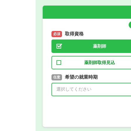
取得資格
必須
薬剤師
薬剤師取得見込
取得予定年
希望の就業時期
必須
任意
年 3月