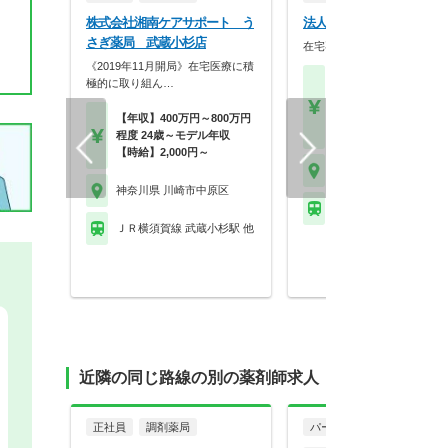
株式会社湘南ケアサポート う
法人名非公開
さぎ薬局 武蔵小杉店
在宅専門店での薬剤師募集で
《2019年11月開局》在宅医療に積
【月収】35.5万円～45.
極的に取り組ん…
円
【年収】488万円～60
【年収】400万円～800万円
程度
程度 24歳～モデル年収
【時給】2,000円～
神奈川県 川崎市中原区
神奈川県 川崎市中原区
※お問い合わせくださ
ＪＲ横須賀線 武蔵小杉駅 他
近隣の同じ路線の別の薬剤師求人
正社員
調剤薬局
パート・アルバイト