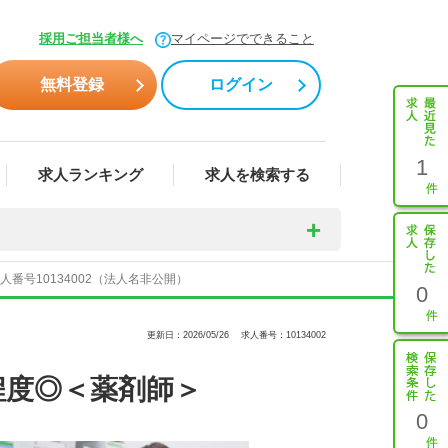
採用ご担当者様へ
マイページでできること
無料登録
ログイン
1
求人ランキング
求人を検索する
番号10134002（法人名非公開）
0
更新日：2026/05/26
求人番号：10134002
程度◎＜薬剤師＞
0