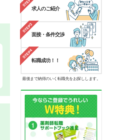
STEP2
求人のご紹介
STEP3
面接・条件交渉
STEP4
転職成功！！
最後まで納得のいく転職先をお探しします。