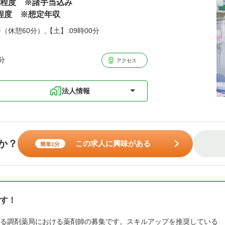
万円程度 ※諸手当込み
円程度 ※想定年収
分（休憩60分）,【土】:09時00分
分
アクセス
法人情報
か？
この求人に興味がある
簡単1分
す！
る調剤薬局における薬剤師の募集です。スキルアップを推奨している