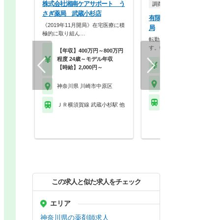
株式会社湘南ケアサポート う
調剤薬局
さぎ薬局 武蔵小杉店
有限会社イシダ薬局 市ノ
《2019年11月開局》在宅医療に積
局
極的に取り組ん…
転勤なしで人間関係が深まり
す。転勤のない安定的な…
【年収】400万円～800万円
程度 24歳～モデル年収
【時給】2,000円～
【時給】2,000円～
神奈川県 川崎市中原区
神奈川県 川崎市中原区
ＪＲ横須賀線 武蔵小杉
ＪＲ横須賀線 武蔵小杉駅 他
この求人と似た求人をチェック
エリア
神奈川県の薬剤師求人