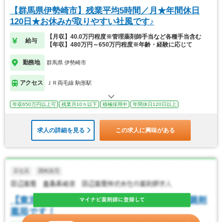
【群馬県伊勢崎市】残業平均5時間／月★年間休日
120日★お休みが取りやすい社風です♪
【月収】40.0万円程度※管理薬剤師手当など各種手当含む
給与
【年収】480万円～650万円程度※年齢・経験に応じて
勤務地
群馬県 伊勢崎市
アクセス
ＪＲ両毛線 駒形駅
年収650万円以上可
残業月10ｈ以下
積極採用中
年間休日120日以上
求人の詳細を見る
この求人に興味がある