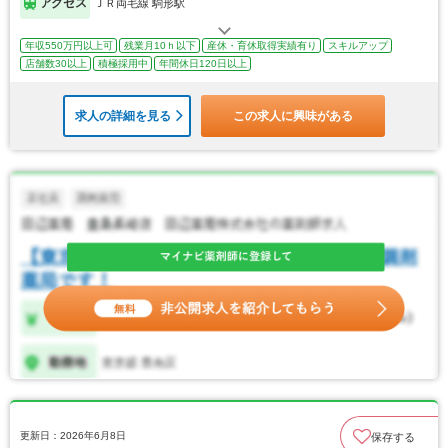
アクセス
ＪＲ両毛線 駒形駅
年収550万円以上可
残業月10ｈ以下
産休・育休取得実績有り
スキルアップ
店舗数30以上
積極採用中
年間休日120日以上
求人の詳細を見る
この求人に興味がある
更新日：2026年6月8日
保存する