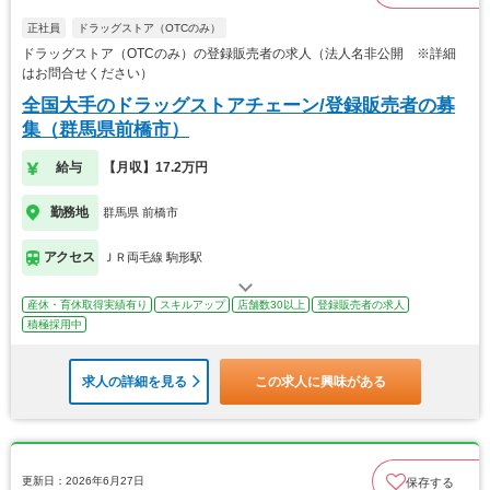
正社員
ドラッグストア（OTCのみ）
ドラッグストア（OTCのみ）の登録販売者の求人（法人名非公開 ※詳細
はお問合せください）
全国大手のドラッグストアチェーン/登録販売者の募
集（群馬県前橋市）
給与
【月収】17.2万円
勤務地
群馬県 前橋市
アクセス
ＪＲ両毛線 駒形駅
産休・育休取得実績有り
スキルアップ
店舗数30以上
登録販売者の求人
積極採用中
求人の詳細を見る
この求人に興味がある
更新日：2026年6月27日
保存する