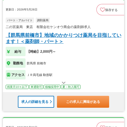
更新日：2026年5月26日
保存する
パート・アルバイト
調剤薬局
二の宮薬局 東店 有限会社ケンオウ商会の薬剤師求人
【群馬県前橋市】地域のかかりつけ薬局を目指してい
ます！＜薬剤師・パート＞
給与
【時給】2,000円～
勤務地
群馬県 前橋市
アクセス
ＪＲ両毛線 駒形駅
残業月10ｈ以下
車通勤可
積極採用中
夏～秋入職可
求人の詳細を見る
この求人に興味がある