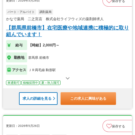
更新日：2026年5月26日
保存する
パート・アルバイト
調剤薬局
かなで薬局 二之宮店 株式会社ライフウィズの薬剤師求人
【群馬県前橋市】在宅医療や地域連携に積極的に取り
組んでいます！
給与
【時給】2,000円～
勤務地
群馬県 前橋市
アクセス
ＪＲ両毛線 駒形駅
車通勤可
積極採用中
夏～秋入職可
求人の詳細を見る
この求人に興味がある
更新日：2026年5月26日
保存する