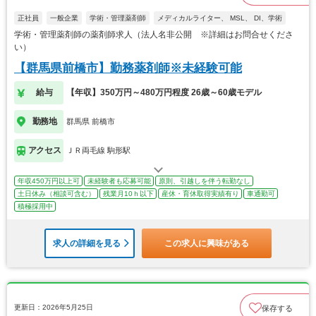
正社員
一般企業
学術・管理薬剤師
メディカルライター、 MSL、 DI、学術
学術・管理薬剤師の薬剤師求人（法人名非公開 ※詳細はお問合せくださ
い）
【群馬県前橋市】勤務薬剤師※未経験可能
給与
【年収】350万円～480万円程度 26歳～60歳モデル
勤務地
群馬県 前橋市
アクセス
ＪＲ両毛線 駒形駅
年収450万円以上可
未経験者も応募可能
原則、引越しを伴う転勤なし
土日休み（相談可含む）
残業月10ｈ以下
産休・育休取得実績有り
車通勤可
積極採用中
求人の詳細を見る
この求人に興味がある
更新日：2026年5月25日
保存する