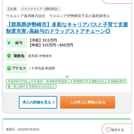
正社員
ドラッグストア（調剤併設）
ウエルシア薬局株式会社 ウエルシア伊勢崎宮子店の薬剤師求人
【群馬県伊勢崎市】多彩なキャリアパスと子育て支援
制度充実♪高給与のドラッグストアチェーン◎
【月収】33.5万円
給与
【年収】515万円～650万円
勤務地
群馬県 伊勢崎市
アクセス
ＪＲ両毛線 駒形駅
年収650万円以上可
産休・育休取得実績有り
車通勤可
店舗数30以上
積極採用中
夏～秋入職可
年間休日120日以上
求人の詳細を見る
この求人に興味がある
更新日：2026年5月26日
保存する