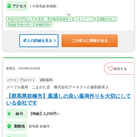
アクセス
ＪＲ両毛線 駒形駅
年収400万円以上可
産休・育休取得実績有り
スキルアップ
店舗数30以上
登録販売者の求人
積極採用中
求人の詳細を見る
この求人に興味がある
更新日：2024年10月9日
保存する
パート・アルバイト
調剤薬局
メープル薬局 こまがた店 株式会社アーネクトの薬剤師求人
【群馬県前橋市】風通しの良い薬局作りを大切にして
いる会社です
給与
【時給】2,200円～
勤務地
群馬県 前橋市