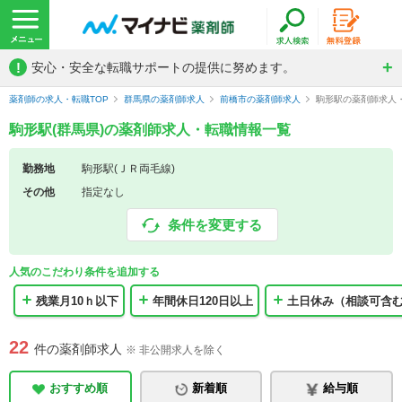
!
安心・安全な転職サポートの提供に努めます。
薬剤師の求人・転職TOP
群馬県の薬剤師求人
前橋市の薬剤師求人
駒形駅の薬剤師求人
駒形駅(群馬県)の薬剤師求人・転職情報一覧
勤務地
駒形駅(ＪＲ両毛線)
その他
指定なし
条件を変更する
人気のこだわり条件を追加する
残業月10ｈ以下
年間休日120日以上
土日休み（相談可含
22
件の薬剤師求人
※ 非公開求人を除く
おすすめ順
新着順
給与順