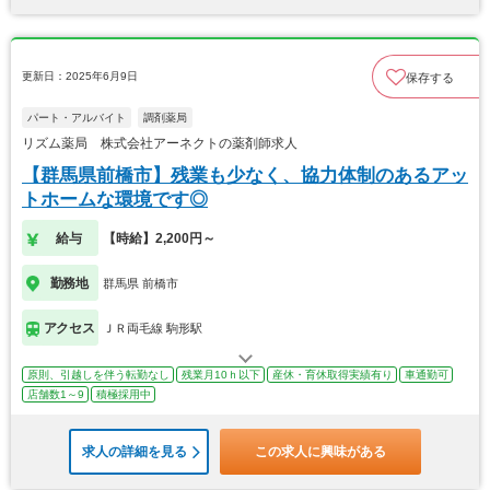
更新日：2025年6月9日
保存する
パート・アルバイト
調剤薬局
リズム薬局 株式会社アーネクトの薬剤師求人
【群馬県前橋市】残業も少なく、協力体制のあるアッ
トホームな環境です◎
給与
【時給】2,200円～
勤務地
群馬県 前橋市
アクセス
ＪＲ両毛線 駒形駅
原則、引越しを伴う転勤なし
残業月10ｈ以下
産休・育休取得実績有り
車通勤可
店舗数1～9
積極採用中
求人の詳細を見る
この求人に興味がある