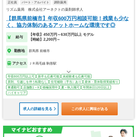
正社員
パート・アルバイト
調剤薬局
リズム薬局 株式会社アーネクトの薬剤師求人
【群馬県前橋市】年収600万円相談可能！残業も少な
く、協力体制のあるアットホームな環境です◎
【年収】450万円～630万円以上 モデル
給与
【時給】2,200円～
勤務地
群馬県 前橋市
アクセス
ＪＲ両毛線 駒形駅
年収600万円以上可
新卒も応募可能
未経験者も応募可能
原則、引越しを伴う転勤なし
住宅補助（手当）あり
産休・育休取得実績有り
車通勤可
店舗数1～9
積極採用中
夏～秋入職可
年間休日120日以上
ハイキャリア
求人の詳細を見る
この求人に興味がある