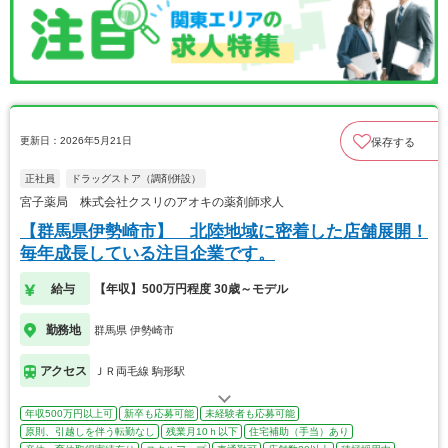
更新日：2026年5月21日
保存する
正社員
ドラッグストア（調剤併設）
宮子薬局 株式会社クスリのアオキの薬剤師求人
【群馬県伊勢崎市】 北陸地域に密着した店舗展開！
毎年成長している注目企業です。
給与
【年収】500万円程度 30歳～モデル
勤務地
群馬県 伊勢崎市
アクセス
ＪＲ両毛線 駒形駅
年収500万円以上可
新卒も応募可能
未経験者も応募可能
原則、引越しを伴う転勤なし
残業月10ｈ以下
住宅補助（手当）あり