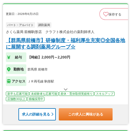
更新日：2026年6月15日
保存する
パート・アルバイト
調剤薬局
さくら薬局 前橋駒形店 クラフト株式会社の薬剤師求人
【群馬県前橋市】研修制度・福利厚生充実◎全国各地
に展開する調剤薬局グループ☆
給与
【時給】2,000円～2,200円
勤務地
群馬県 前橋市
アクセス
ＪＲ両毛線 駒形駅
新卒も応募可能
未経験者も応募可能
産休・育休取得実績有り
スキルアップ
店舗数30以上
積極採用中
求人の詳細を見る
この求人に興味がある