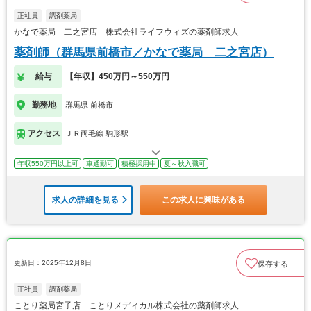
正社員
調剤薬局
かなで薬局 二之宮店 株式会社ライフウィズの薬剤師求人
薬剤師（群馬県前橋市／かなで薬局 二之宮店）
給与
【年収】450万円～550万円
勤務地
群馬県 前橋市
アクセス
ＪＲ両毛線 駒形駅
年収550万円以上可
車通勤可
積極採用中
夏～秋入職可
求人の詳細を見る
この求人に興味がある
更新日：2025年12月8日
保存する
正社員
調剤薬局
ことり薬局宮子店 ことりメディカル株式会社の薬剤師求人