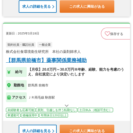
求人の詳細を見る
この求人に興味がある
更新日：2025年3月19日
保存する
契約社員・嘱託社員
一般企業
株式会社食環境衛生研究所 本社の薬剤師求人
【群馬県前橋市】薬事関係業務補助
【月収】20.0万円～30.0万円※年齢、経験、能力を考慮のう
給与
え、自社規定により決定いたします
勤務地
群馬県 前橋市
アクセス
ＪＲ両毛線 駒形駅
未経験者も応募可能
原則、引越しを伴う転勤なし
土日休み（相談可含む）
車通勤可
積極採用中
年間休日120日以上
求人の詳細を見る
この求人に興味がある