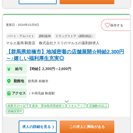
更新日：2024年10月9日
保存する
パート・アルバイト
調剤薬局
ドラッグストア（調剤併設）
マルエ薬局 駒形店 株式会社クスリのマルエの薬剤師求人
【群馬県前橋市】地域密着の店舗展開☆時給2,300円
～♪嬉しい福利厚生充実◎
給与
【時給】2,300円～2,600円
勤務地
群馬県 前橋市
アクセス
ＪＲ両毛線 駒形駅
残業月10ｈ以下
産休・育休取得実績有り
スキルアップ
店舗数30以上
積極採用中
求人の詳細を見る
この求人に興味がある