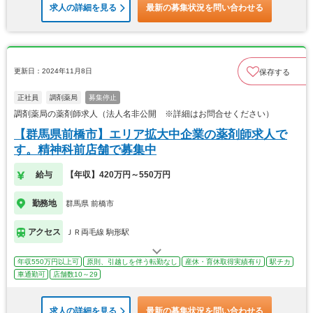
求人の詳細を見る
最新の募集状況を問い合わせる
更新日：2024年11月8日
保存する
正社員
調剤薬局
募集停止
調剤薬局の薬剤師求人（法人名非公開 ※詳細はお問合せください）
【群馬県前橋市】エリア拡大中企業の薬剤師求人で
す。精神科前店舗で募集中
給与
【年収】420万円～550万円
勤務地
群馬県 前橋市
アクセス
ＪＲ両毛線 駒形駅
年収550万円以上可
原則、引越しを伴う転勤なし
産休・育休取得実績有り
駅チカ
車通勤可
店舗数10～29
求人の詳細を見る
最新の募集状況を問い合わせる