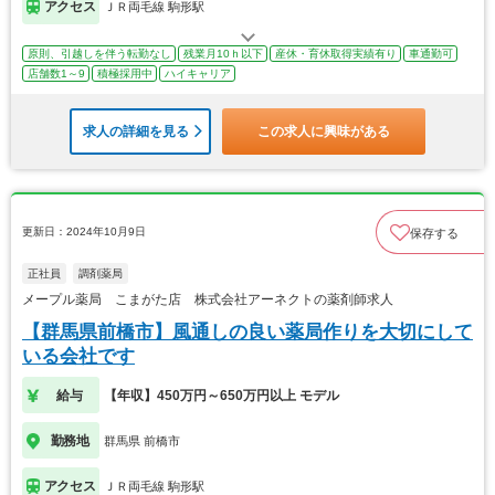
アクセス
ＪＲ両毛線 駒形駅
原則、引越しを伴う転勤なし
残業月10ｈ以下
産休・育休取得実績有り
車通勤可
店舗数1～9
積極採用中
ハイキャリア
求人の詳細を見る
この求人に興味がある
更新日：2024年10月9日
保存する
正社員
調剤薬局
メープル薬局 こまがた店 株式会社アーネクトの薬剤師求人
【群馬県前橋市】風通しの良い薬局作りを大切にして
いる会社です
給与
【年収】450万円～650万円以上 モデル
勤務地
群馬県 前橋市
アクセス
ＪＲ両毛線 駒形駅