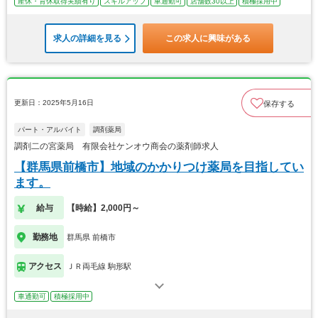
産休・育休取得実績有り
スキルアップ
車通勤可
店舗数30以上
積極採用中
求人の詳細を見る
この求人に興味がある
更新日：2025年5月16日
保存する
パート・アルバイト
調剤薬局
調剤二の宮薬局 有限会社ケンオウ商会の薬剤師求人
【群馬県前橋市】地域のかかりつけ薬局を目指してい
ます。
給与
【時給】2,000円～
勤務地
群馬県 前橋市
アクセス
ＪＲ両毛線 駒形駅
車通勤可
積極採用中