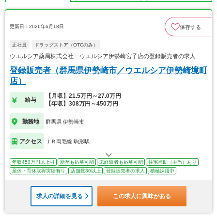
更新日：2026年6月18日
保存する
正社員
ドラッグストア（OTCのみ）
ウエルシア薬局株式会社 ウエルシア伊勢崎宮子店の登録販売者の求人
登録販売者（群馬県伊勢崎市／ウエルシア伊勢崎境町
店）
【月収】21.5万円～27.0万円
給与
【年収】308万円～450万円
勤務地
群馬県 伊勢崎市
アクセス
ＪＲ両毛線 駒形駅
年収450万円以上可
新卒も応募可能
未経験者も応募可能
住宅補助（手当）あり
産休・育休取得実績有り
店舗数30以上
登録販売者の求人
積極採用中
求人の詳細を見る
この求人に興味がある