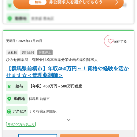
更新日：2025年11月19日
保存する
正社員
調剤薬局
募集停止
ひろせ南薬局 有限会社松本医薬分業企画の薬剤師求人
【群馬県前橋市】年収450万円～！資格や経験を活か
せます☆＜管理薬剤師＞
給与
【年収】450万円～500万円程度
勤務地
群馬県 前橋市
アクセス
ＪＲ両毛線 駒形駅
年収500万円以上可