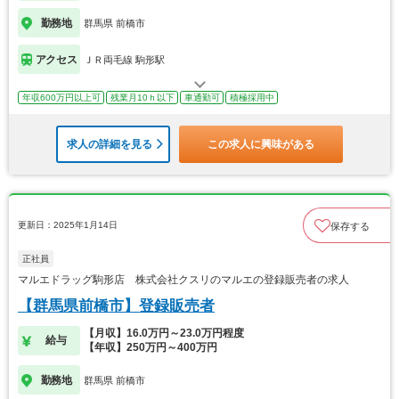
勤務地
群馬県 前橋市
アクセス
ＪＲ両毛線 駒形駅
年収600万円以上可
残業月10ｈ以下
車通勤可
積極採用中
求人の詳細を見る
この求人に興味がある
更新日：2025年1月14日
保存する
正社員
マルエドラッグ駒形店 株式会社クスリのマルエの登録販売者の求人
【群馬県前橋市】登録販売者
【月収】16.0万円～23.0万円程度
給与
【年収】250万円～400万円
勤務地
群馬県 前橋市