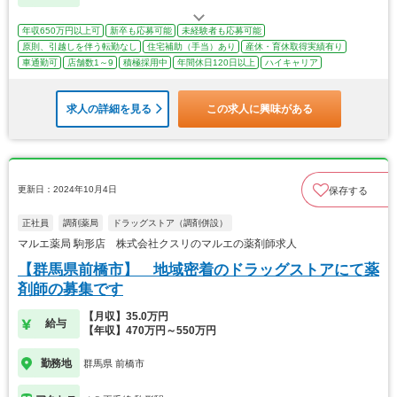
年収650万円以上可
新卒も応募可能
未経験者も応募可能
原則、引越しを伴う転勤なし
住宅補助（手当）あり
産休・育休取得実績有り
車通勤可
店舗数1～9
積極採用中
年間休日120日以上
ハイキャリア
求人の詳細を見る
この求人に興味がある
更新日：2024年10月4日
保存する
正社員
調剤薬局
ドラッグストア（調剤併設）
マルエ薬局 駒形店 株式会社クスリのマルエの薬剤師求人
【群馬県前橋市】 地域密着のドラッグストアにて薬
剤師の募集です
【月収】35.0万円
給与
【年収】470万円～550万円
勤務地
群馬県 前橋市