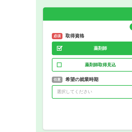
取得資格
必須
薬剤師
薬剤師取得見込
取得予定年
希望の就業時期
必須
任意
年 3月