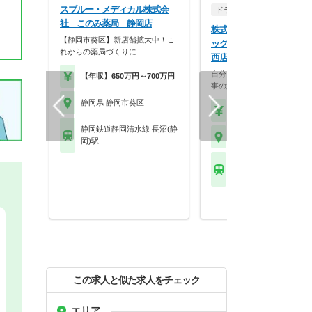
スブルー・メディカル株式会
ドラッグストア（調剤併設
社 このみ薬局 静岡店
株式会社マツモトキヨシ 
【静岡市葵区】新店舗拡大中！こ
ッグストア マツモトキヨシ
れからの薬局づくりに…
西店
自分らしく働く。それが、い
【年収】650万円～700万円
事の第一歩。選択的週…
静岡県 静岡市葵区
【年収】458万円～70
静岡鉄道静岡清水線 長沼(静
静岡県 静岡市葵区
岡)駅
静岡鉄道静岡清水線 新
駅
この求人と似た求人をチェック
エリア