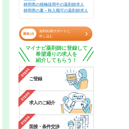
静岡県の積極採用中の薬剤師求人
静岡県の夏～秋入職可の薬剤師求人
無料転職サポートに
簡単1分
申し込む
マイナビ薬剤師に登録して
希望通りの求人を
紹介してもらう！
STEP1
ご登録
STEP2
求人のご紹介
STEP3
面接・条件交渉