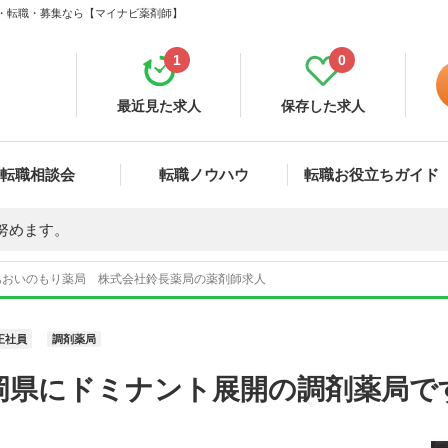
人・転職・募集なら【マイナビ薬剤師】
1
0
最近見た求人
保存した求人
転職相談会
転職ノウハウ
転職お役立ちガイド
努めます。
あおいのもり薬局 株式会社鈴長薬局の薬剤師求人
正社員
調剤薬局
岡県にドミナント展開の調剤薬局で