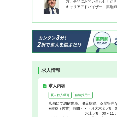
方、是非にお問い合わせくださ
キャリアアドバイザー 薬剤師
求人情報
求人内容
夏～秋入職可
積極採用中
店舗にて調剤業務、服薬指導、薬歴管理
■診療（営業）時間・・・月火木金／8：00
水土／8：00～11：3