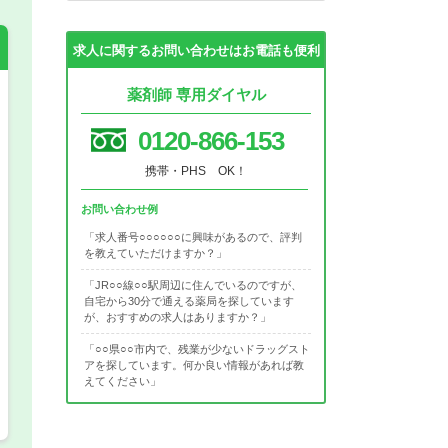
求人に関するお問い合わせはお電話も便利
薬剤師 専用ダイヤル
希望の働き方
必須
0120-866-153
正社員
携帯・PHS OK！
お問い合わせ例
パート(週4日～5日)
「求人番号○○○○○○に興味があるので、評判
を教えていただけますか？」
「JR○○線○○駅周辺に住んでいるのですが、
自宅から30分で通える薬局を探しています
が、おすすめの求人はありますか？」
「○○県○○市内で、残業が少ないドラッグスト
アを探しています。何か良い情報があれば教
えてください」