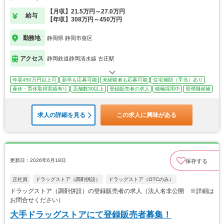
【月収】21.5万円～27.0万円
給与
【年収】308万円～450万円
勤務地
静岡県 静岡市葵区
アクセス
静岡鉄道静岡清水線 古庄駅
年収450万円以上可
新卒も応募可能
未経験者も応募可能
住宅補助（手当）あり
産休・育休取得実績有り
店舗数30以上
登録販売者の求人
積極採用中
管理職候補
求人の詳細を見る
この求人に興味がある
更新日：2026年6月18日
保存する
正社員
ドラッグストア（調剤併設）
ドラッグストア（OTCのみ）
ドラッグストア（調剤併設）の登録販売者の求人（法人名非公開 ※詳細は
お問合せください）
大手ドラッグストアにて登録販売者募集！