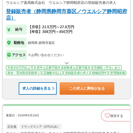
ウエルシア薬局株式会社 ウエルシア静岡昭府店の登録販売者の求人
登録販売者（静岡県静岡市葵区／ウエルシア静岡昭府
店）
【月収】21.5万円～27.0万円
給与
【年収】308万円～450万円
勤務地
静岡県 静岡市葵区
アクセス
※お問い合わせください
年収450万円以上可
新卒も応募可能
未経験者も応募可能
住宅補助（手当）あり
産休・育休取得実績有り
店舗数30以上
登録販売者の求人
積極採用中
管理職候補
求人の詳細を見る
この求人に興味がある
更新日：2026年6月18日
保存する
正社員
ドラッグストア（OTCのみ）