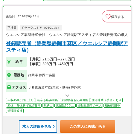
更新日：2026年6月18日
保存する
正社員
ドラッグストア（OTCのみ）
ウエルシア薬局株式会社 ウエルシア静岡駅アスティ店の登録販売者の求人
登録販売者（静岡県静岡市葵区／ウエルシア静岡駅ア
スティ店）
【月収】21.5万円～27.0万円
給与
【年収】308万円～450万円
勤務地
静岡県 静岡市葵区
アクセス
ＪＲ東海道本線(東京－熱海) 静岡駅
年収450万円以上可
新卒も応募可能
未経験者も応募可能
住宅補助（手当）あり
産休・育休取得実績有り
駅チカ
店舗数30以上
登録販売者の求人
積極採用中
管理職候補
求人の詳細を見る
この求人に興味がある