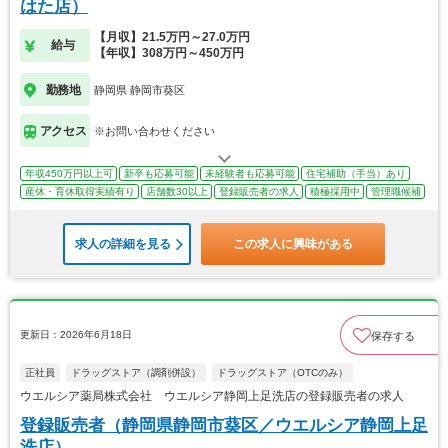
はた店）
【月収】21.5万円～27.0万円
給与
【年収】308万円～450万円
勤務地
静岡県 静岡市葵区
アクセス
※お問い合わせください
年収450万円以上可
新卒も応募可能
未経験者も応募可能
住宅補助（手当）あり
産休・育休取得実績有り
店舗数30以上
登録販売者の求人
積極採用中
管理職候補
求人の詳細を見る
この求人に興味がある
更新日：2026年6月18日
保存する
正社員
ドラッグストア（調剤併設）
ドラッグストア（OTCのみ）
ウエルシア薬局株式会社 ウエルシア静岡上足洗店の登録販売者の求人
登録販売者（静岡県静岡市葵区／ウエルシア静岡上足
洗店）