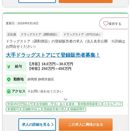
更新日：2026年6月18日
保存する
正社員
ドラッグストア（調剤併設）
ドラッグストア（OTCのみ）
ドラッグストア（調剤併設）の登録販売者の求人（法人名非公開 ※詳細は
お問合せください）
大手ドラッグストアにて登録販売者募集！
【月収】18.0万円～30.0万円
給与
【年収】250万円～450万円
勤務地
静岡県 静岡市葵区
アクセス
※お問い合わせください
年収450万円以上可
住宅補助（手当）あり
産休・育休取得実績有り
スキルアップ
車通勤可
店舗数30以上
登録販売者の求人
積極採用中
求人の詳細を見る
この求人に興味がある