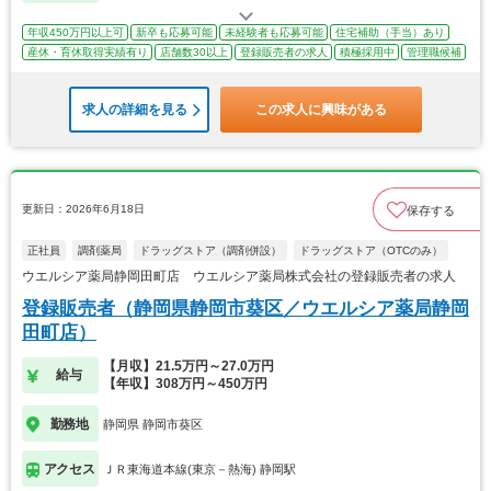
年収450万円以上可
新卒も応募可能
未経験者も応募可能
住宅補助（手当）あり
産休・育休取得実績有り
店舗数30以上
登録販売者の求人
積極採用中
管理職候補
求人の詳細を見る
この求人に興味がある
更新日：2026年6月18日
保存する
正社員
調剤薬局
ドラッグストア（調剤併設）
ドラッグストア（OTCのみ）
ウエルシア薬局静岡田町店 ウエルシア薬局株式会社の登録販売者の求人
登録販売者（静岡県静岡市葵区／ウエルシア薬局静岡
田町店）
【月収】21.5万円～27.0万円
給与
【年収】308万円～450万円
勤務地
静岡県 静岡市葵区
アクセス
ＪＲ東海道本線(東京－熱海) 静岡駅