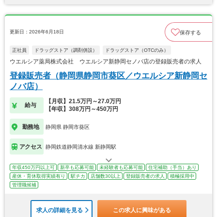
更新日：2026年6月18日
保存する
正社員
ドラッグストア（調剤併設）
ドラッグストア（OTCのみ）
ウエルシア薬局株式会社 ウエルシア新静岡セノバ店の登録販売者の求人
登録販売者（静岡県静岡市葵区／ウエルシア新静岡セ
ノバ店）
【月収】21.5万円～27.0万円
給与
【年収】308万円～450万円
勤務地
静岡県 静岡市葵区
アクセス
静岡鉄道静岡清水線 新静岡駅
年収450万円以上可
新卒も応募可能
未経験者も応募可能
住宅補助（手当）あり
産休・育休取得実績有り
駅チカ
店舗数30以上
登録販売者の求人
積極採用中
管理職候補
求人の詳細を見る
この求人に興味がある