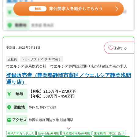
更新日：2026年6月18日
保存する
正社員
ドラッグストア（OTCのみ）
ウエルシア薬局株式会社 ウエルシア静岡浅間通り店の登録販売者の求人
登録販売者（静岡県静岡市葵区／ウエルシア静岡浅間
通り店）
【月収】21.5万円～27.0万円
給与
【年収】308万円～450万円
勤務地
静岡県 静岡市葵区
アクセス
静岡鉄道静岡清水線 新静岡駅
年収450万円以上可
新卒も応募可能
未経験者も応募可能
住宅補助（手当）あり