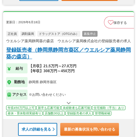
更新日：2026年6月18日
保存する
正社員
調剤薬局
ドラッグストア（OTCのみ）
募集停止
ウエルシア薬局静岡葵の森店 ウエルシア薬局株式会社の登録販売者の求人
登録販売者（静岡県静岡市葵区／ウエルシア薬局静岡
葵の森店）
【月収】21.5万円～27.0万円
給与
【年収】308万円～450万円
勤務地
静岡県 静岡市葵区
アクセス
※お問い合わせください
年収450万円以上可
新卒も応募可能
未経験者も応募可能
住宅補助（手当）あり
産休・育休取得実績有り
店舗数30以上
登録販売者の求人
管理職候補
求人の詳細を見る
最新の募集状況を問い合わせる