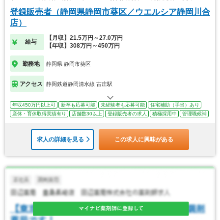
登録販売者（静岡県静岡市葵区／ウエルシア静岡川合
店）
【月収】21.5万円～27.0万円
給与
【年収】308万円～450万円
勤務地
静岡県 静岡市葵区
アクセス
静岡鉄道静岡清水線 古庄駅
年収450万円以上可
新卒も応募可能
未経験者も応募可能
住宅補助（手当）あり
産休・育休取得実績有り
店舗数30以上
登録販売者の求人
積極採用中
管理職候補
求人の詳細を見る
この求人に興味がある