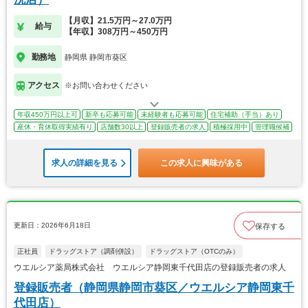
【月収】21.5万円～27.0万円
給与
【年収】308万円～450万円
勤務地
静岡県 静岡市葵区
アクセス
※お問い合わせください
年収450万円以上可
新卒も応募可能
未経験者も応募可能
住宅補助（手当）あり
産休・育休取得実績有り
店舗数30以上
登録販売者の求人
積極採用中
管理職候補
求人の詳細を見る
この求人に興味がある
更新日：2026年6月18日
保存する
正社員
ドラッグストア（調剤併設）
ドラッグストア（OTCのみ）
ウエルシア薬局株式会社 ウエルシア静岡東千代田店の登録販売者の求人
登録販売者（静岡県静岡市葵区／ウエルシア静岡東千
代田店）