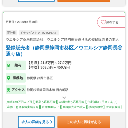
更新日：2026年6月18日
保存する
正社員
ドラッグストア（OTCのみ）
ウエルシア薬局株式会社 ウエルシア静岡長谷通り店の登録販売者の求人
登録販売者（静岡県静岡市葵区／ウエルシア静岡長谷
通り店）
【月収】21.5万円～27.0万円
給与
【年収】308万円～450万円
勤務地
静岡県 静岡市葵区
アクセス
静岡鉄道静岡清水線 日吉町駅
年収450万円以上可
新卒も応募可能
未経験者も応募可能
住宅補助（手当）あり
産休・育休取得実績有り
店舗数30以上
登録販売者の求人
積極採用中
管理職候補
求人の詳細を見る
この求人に興味がある