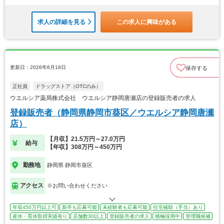
求人の詳細を見る
この求人に興味がある
更新日：2026年6月18日
保存する
正社員
ドラッグストア（OTCのみ）
ウエルシア薬局株式会社 ウエルシア静岡唐瀬店の登録販売者の求人
登録販売者（静岡県静岡市葵区／ウエルシア静岡唐瀬
店）
【月収】21.5万円～27.0万円
給与
【年収】308万円～450万円
勤務地
静岡県 静岡市葵区
アクセス
※お問い合わせください
年収450万円以上可
新卒も応募可能
未経験者も応募可能
住宅補助（手当）あり
産休・育休取得実績有り
店舗数30以上
登録販売者の求人
積極採用中
管理職候補