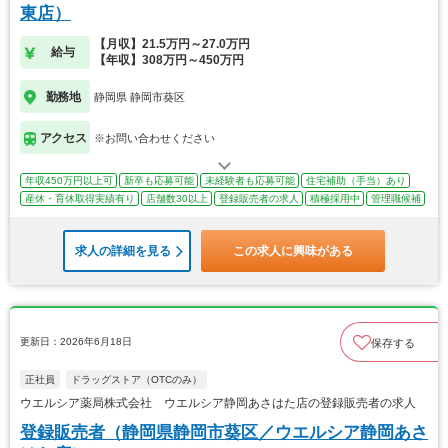
東店）
【月収】21.5万円～27.0万円
給与
【年収】308万円～450万円
勤務地
静岡県 静岡市葵区
アクセス
※お問い合わせください
年収450万円以上可
新卒も応募可能
未経験者も応募可能
住宅補助（手当）あり
産休・育休取得実績有り
店舗数30以上
登録販売者の求人
積極採用中
管理職候補
求人の詳細を見る
この求人に興味がある
更新日：2026年6月18日
保存する
正社員
ドラッグストア（OTCのみ）
ウエルシア薬局株式会社 ウエルシア静岡あさはた店の登録販売者の求人
登録販売者（静岡県静岡市葵区／ウエルシア静岡あさ