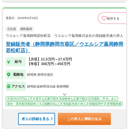
更新日：2026年6月18日
保存する
正社員
調剤薬局
ウエルシア薬局静岡若松町店 ウエルシア薬局株式会社の登録販売者の求人
登録販売者（静岡県静岡市葵区／ウエルシア薬局静岡
若松町店）
【月収】21.5万円～27.0万円
給与
【年収】308万円～450万円
勤務地
静岡県 静岡市葵区
アクセス
静岡鉄道静岡清水線 新静岡駅
年収450万円以上可
新卒も応募可能
未経験者も応募可能
住宅補助（手当）あり
産休・育休取得実績有り
店舗数30以上
登録販売者の求人
積極採用中
管理職候補
求人の詳細を見る
この求人に興味がある