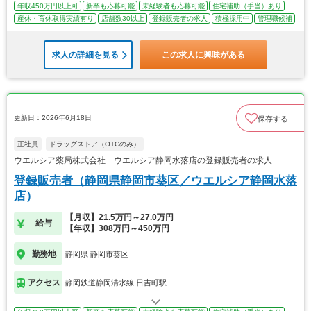
年収450万円以上可
新卒も応募可能
未経験者も応募可能
住宅補助（手当）あり
産休・育休取得実績有り
店舗数30以上
登録販売者の求人
積極採用中
管理職候補
求人の詳細を見る
この求人に興味がある
更新日：2026年6月18日
保存する
正社員
ドラッグストア（OTCのみ）
ウエルシア薬局株式会社 ウエルシア静岡水落店の登録販売者の求人
登録販売者（静岡県静岡市葵区／ウエルシア静岡水落
店）
【月収】21.5万円～27.0万円
給与
【年収】308万円～450万円
勤務地
静岡県 静岡市葵区
アクセス
静岡鉄道静岡清水線 日吉町駅