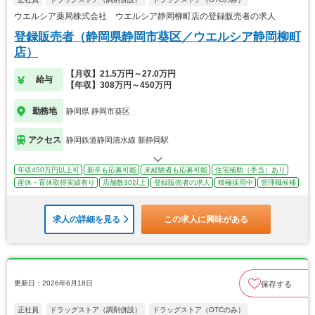
ウエルシア薬局株式会社 ウエルシア静岡柳町店の登録販売者の求人
登録販売者（静岡県静岡市葵区／ウエルシア静岡柳町
店）
【月収】21.5万円～27.0万円
給与
【年収】308万円～450万円
勤務地
静岡県 静岡市葵区
アクセス
静岡鉄道静岡清水線 新静岡駅
年収450万円以上可
新卒も応募可能
未経験者も応募可能
住宅補助（手当）あり
産休・育休取得実績有り
店舗数30以上
登録販売者の求人
積極採用中
管理職候補
求人の詳細を見る
この求人に興味がある
更新日：2026年6月18日
保存する
正社員
ドラッグストア（調剤併設）
ドラッグストア（OTCのみ）