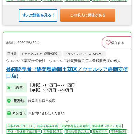
求人の詳細を見る
この求人に興味がある
更新日：2026年6月18日
保存する
正社員
ドラッグストア（調剤併設）
ドラッグストア（OTCのみ）
ウエルシア薬局株式会社 ウエルシア静岡安倍口店の登録販売者の求人
登録販売者（静岡県静岡市葵区／ウエルシア静岡安倍
口店）
【月収】21.5万円～27.0万円
給与
【年収】308万円～450万円
勤務地
静岡県 静岡市葵区
アクセス
※お問い合わせください
年収450万円以上可
新卒も応募可能
未経験者も応募可能
住宅補助（手当）あり
産休・育休取得実績有り
店舗数30以上
登録販売者の求人
積極採用中
管理職候補