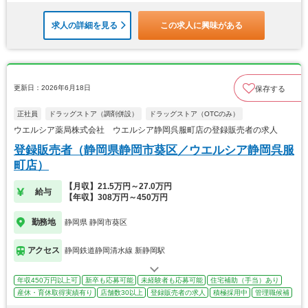
求人の詳細を見る
この求人に興味がある
更新日：2026年6月18日
保存する
正社員
ドラッグストア（調剤併設）
ドラッグストア（OTCのみ）
ウエルシア薬局株式会社 ウエルシア静岡呉服町店の登録販売者の求人
登録販売者（静岡県静岡市葵区／ウエルシア静岡呉服
町店）
【月収】21.5万円～27.0万円
給与
【年収】308万円～450万円
勤務地
静岡県 静岡市葵区
アクセス
静岡鉄道静岡清水線 新静岡駅
年収450万円以上可
新卒も応募可能
未経験者も応募可能
住宅補助（手当）あり
産休・育休取得実績有り
店舗数30以上
登録販売者の求人
積極採用中
管理職候補