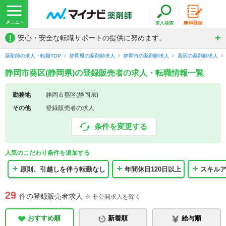
!
安心・安全な転職サポートの提供に努めます。
薬剤師の求人・転職TOP
静岡県の薬剤師求人
静岡市の薬剤師求人
葵区の薬剤師求人
静岡市葵区(静岡県)の登録販売者の求人・転職情報一覧
勤務地
静岡市葵区(静岡県)
その他
登録販売者の求人
条件を変更する
人気のこだわり条件を追加する
原則、引越しを伴う転勤なし
年間休日120日以上
スキル
29
件の登録販売者求人
※ 非公開求人を除く
おすすめ順
新着順
給与順