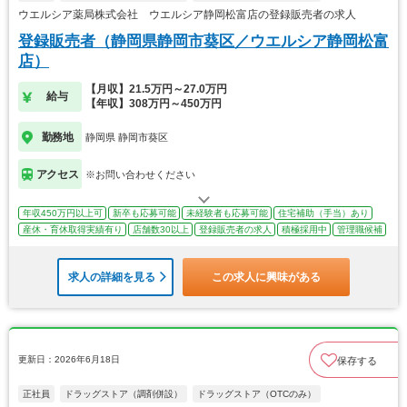
ウエルシア薬局株式会社 ウエルシア静岡松富店の登録販売者の求人
登録販売者（静岡県静岡市葵区／ウエルシア静岡松富
店）
【月収】21.5万円～27.0万円
給与
【年収】308万円～450万円
勤務地
静岡県 静岡市葵区
アクセス
※お問い合わせください
年収450万円以上可
新卒も応募可能
未経験者も応募可能
住宅補助（手当）あり
産休・育休取得実績有り
店舗数30以上
登録販売者の求人
積極採用中
管理職候補
求人の詳細を見る
この求人に興味がある
更新日：2026年6月18日
保存する
正社員
ドラッグストア（調剤併設）
ドラッグストア（OTCのみ）