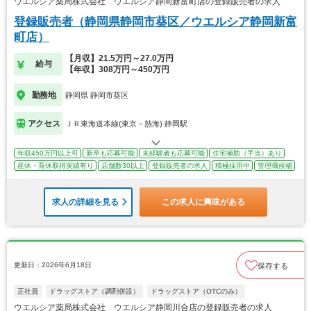
ウエルシア薬局株式会社 ウエルシア静岡新富町店の登録販売者の求人
登録販売者（静岡県静岡市葵区／ウエルシア静岡新富
町店）
【月収】21.5万円～27.0万円
給与
【年収】308万円～450万円
勤務地
静岡県 静岡市葵区
アクセス
ＪＲ東海道本線(東京－熱海) 静岡駅
年収450万円以上可
新卒も応募可能
未経験者も応募可能
住宅補助（手当）あり
産休・育休取得実績有り
店舗数30以上
登録販売者の求人
積極採用中
管理職候補
求人の詳細を見る
この求人に興味がある
更新日：2026年6月18日
保存する
正社員
ドラッグストア（調剤併設）
ドラッグストア（OTCのみ）
ウエルシア薬局株式会社 ウエルシア静岡川合店の登録販売者の求人