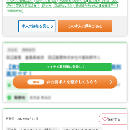
年収450万円以上可
新卒も応募可能
未経験者も応募可能
住宅補助（手当）あり
産休・育休取得実績有り
駅チカ
店舗数30以上
登録販売者の求人
積極採用中
管理職候補
求人の詳細を見る
この求人に興味がある
更新日：2026年6月18日
保存する
正社員
ドラッグストア（調剤併設）
ドラッグストア（OTCのみ）