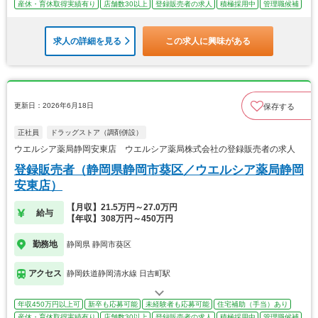
産休・育休取得実績有り
店舗数30以上
登録販売者の求人
積極採用中
管理職候補
求人の詳細を見る
この求人に興味がある
更新日：2026年6月18日
保存する
正社員
ドラッグストア（調剤併設）
ウエルシア薬局静岡安東店 ウエルシア薬局株式会社の登録販売者の求人
登録販売者（静岡県静岡市葵区／ウエルシア薬局静岡
安東店）
【月収】21.5万円～27.0万円
給与
【年収】308万円～450万円
勤務地
静岡県 静岡市葵区
アクセス
静岡鉄道静岡清水線 日吉町駅
年収450万円以上可
新卒も応募可能
未経験者も応募可能
住宅補助（手当）あり
産休・育休取得実績有り
店舗数30以上
登録販売者の求人
積極採用中
管理職候補