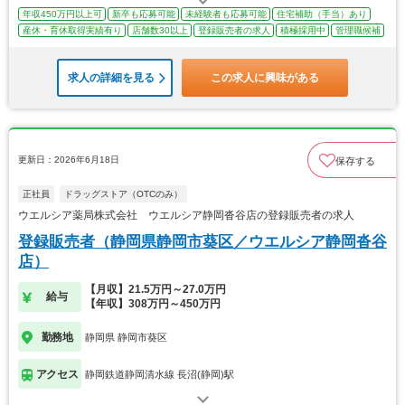
年収450万円以上可
新卒も応募可能
未経験者も応募可能
住宅補助（手当）あり
産休・育休取得実績有り
店舗数30以上
登録販売者の求人
積極採用中
管理職候補
求人の詳細を見る
この求人に興味がある
更新日：2026年6月18日
保存する
正社員
ドラッグストア（OTCのみ）
ウエルシア薬局株式会社 ウエルシア静岡沓谷店の登録販売者の求人
登録販売者（静岡県静岡市葵区／ウエルシア静岡沓谷
店）
【月収】21.5万円～27.0万円
給与
【年収】308万円～450万円
勤務地
静岡県 静岡市葵区
アクセス
静岡鉄道静岡清水線 長沼(静岡)駅