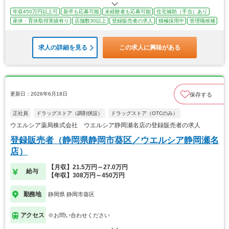
年収450万円以上可
新卒も応募可能
未経験者も応募可能
住宅補助（手当）あり
産休・育休取得実績有り
店舗数30以上
登録販売者の求人
積極採用中
管理職候補
求人の詳細を見る
この求人に興味がある
更新日：2026年6月18日
保存する
正社員
ドラッグストア（調剤併設）
ドラッグストア（OTCのみ）
ウエルシア薬局株式会社 ウエルシア静岡瀬名店の登録販売者の求人
登録販売者（静岡県静岡市葵区／ウエルシア静岡瀬名
店）
【月収】21.5万円～27.0万円
給与
【年収】308万円～450万円
勤務地
静岡県 静岡市葵区
アクセス
※お問い合わせください