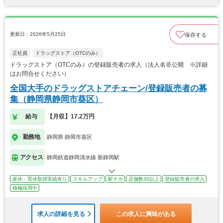
更新日：2026年5月25日
保存する
正社員
ドラッグストア（OTCのみ）
ドラッグストア（OTCのみ）の登録販売者の求人（法人名非公開 ※詳細
はお問合せください）
全国大手のドラッグストアチェーン/登録販売者の募
集（静岡県静岡市葵区）
給与
【月収】17.2万円
勤務地
静岡県 静岡市葵区
アクセス
静岡鉄道静岡清水線 新静岡駅
産休・育休取得実績有り
スキルアップ
駅チカ
店舗数30以上
登録販売者の求人
積極採用中
求人の詳細を見る
この求人に興味がある