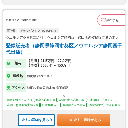
更新日：2026年6月18日
保存する
正社員
ドラッグストア（OTCのみ）
ウエルシア薬局株式会社 ウエルシア静岡西千代田店の登録販売者の求人
登録販売者（静岡県静岡市葵区／ウエルシア静岡西千
代田店）
【月収】21.5万円～27.0万円
給与
【年収】308万円～450万円
勤務地
静岡県 静岡市葵区
アクセス
静岡鉄道静岡清水線 音羽町駅
年収450万円以上可
新卒も応募可能
未経験者も応募可能
住宅補助（手当）あり
産休・育休取得実績有り
店舗数30以上
登録販売者の求人
積極採用中
管理職候補
求人の詳細を見る
この求人に興味がある