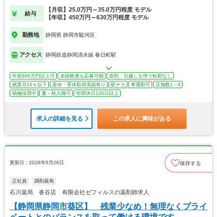
【月収】25.0万円～35.0万円程度 モデル
給与
【年収】450万円～630万円程度 モデル
勤務地
静岡県 静岡市駿河区
アクセス
静岡鉄道静岡清水線 春日町駅
年収600万円以上可
未経験者も応募可能
原則、引越しを伴う転勤なし
残業月10ｈ以下
産休・育休取得実績有り
駅チカ
車通勤可
店舗数1～9
積極採用中
夏～秋入職可
年間休日120日以上
求人の詳細を見る
この求人に興味がある
更新日：2026年5月26日
保存する
正社員
調剤薬局
石川薬局 沓谷店 有限会社ゼフィルスの薬剤師求人
【静岡県静岡市葵区】 残業少なめ！無理なくプライ