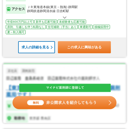
ＪＲ東海道本線(東京－熱海) 静岡駅
アクセス
静岡鉄道静岡清水線 日吉町駅
年収600万円以上可
新卒も応募可能
未経験者も応募可能
原則、引越しを伴う転勤なし
住宅補助（手当）あり
車通勤可
積極採用中
夏～秋入職可
求人の詳細を見る
この求人に興味がある