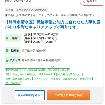
更新日：2026年5月26日
保存する
正社員
ドラッグストア（調剤併設）
株式会社クスリのアオキ クスリのアオキ 清水沼田町店の薬剤師求人
【静岡市清水区】職務希望と能力に合わせた人事制度
があり多彩なキャリアアップが可能です。
【月収】37.5万円～43.0万円
給与
【年収】500万円～600万円
【時給】2,000円～2,500円
勤務地
静岡県 静岡市清水区
アクセス
静岡鉄道静岡清水線 桜橋(静岡)駅
年収600万円以上可
新卒も応募可能
未経験者も応募可能
原則、引越しを伴う転勤なし
残業月10ｈ以下
住宅補助（手当）あり
産休・育休取得実績有り
スキルアップ
車通勤可
店舗数30以上
積極採用中
夏～秋入職可
求人の詳細を見る
この求人に興味がある