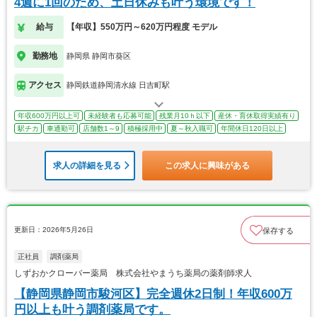
4週に1回のため、土日休みも叶う環境です！
給与
【年収】550万円～620万円程度 モデル
勤務地
静岡県 静岡市葵区
アクセス
静岡鉄道静岡清水線 日吉町駅
年収600万円以上可
未経験者も応募可能
残業月10ｈ以下
産休・育休取得実績有り
駅チカ
車通勤可
店舗数1～9
積極採用中
夏～秋入職可
年間休日120日以上
求人の詳細を見る
この求人に興味がある
更新日：2026年5月26日
保存する
正社員
調剤薬局
しずおかクローバー薬局 株式会社やまうち薬局の薬剤師求人
【静岡県静岡市駿河区】完全週休2日制！年収600万
円以上も叶う調剤薬局です。