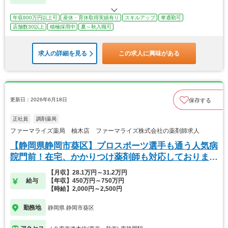
年収800万円以上可
産休・育休取得実績有り
スキルアップ
車通勤可
店舗数30以上
積極採用中
夏～秋入職可
求人の詳細を見る
この求人に興味がある
更新日：2026年6月18日
保存する
正社員
調剤薬局
ファーマライズ薬局 柚木店 ファーマライズ株式会社の薬剤師求人
【静岡県静岡市葵区】プロスポーツ選手も通う人気病
院門前！在宅、かかりつけ薬剤師も対応しておりま
す。
【月収】28.1万円～31.2万円
給与
【年収】450万円～750万円
【時給】2,000円～2,500円
勤務地
静岡県 静岡市葵区