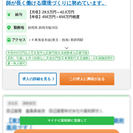
師が長く働ける環境づくりに努めています。
【月収】29.5万円～42.0万円
給与
【年収】450万円～650万円程度
勤務地
静岡県 静岡市駿河区
アクセス
ＪＲ東海道本線(東京－熱海) 東静岡駅
年収650万円以上可
新卒も応募可能
未経験者も応募可能
原則、引越しを伴う転勤なし
総合門前
車通勤可
店舗数1～9
積極採用中
夏～秋入職可
求人の詳細を見る
この求人に興味がある