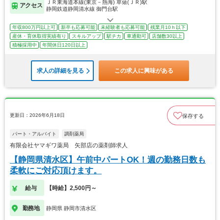
ＪＲ東海道本線(東京－熱海) 草薙(ＪＲ)駅
アクセス
静岡鉄道静岡清水線 御門台駅
年収800万円以上可
新卒も応募可能
未経験者も応募可能
残業月10ｈ以下
産休・育休取得実績有り
スキルアップ
駅チカ
車通勤可
店舗数30以上
積極採用中
年間休日120日以上
求人の詳細を見る
この求人に興味がある
更新日：2026年6月18日
保存する
パート・アルバイト
調剤薬局
有限会社ヤマギワ薬局 矢部店の薬剤師求人
【静岡県清水区】午前中パートOK！週の勤務日数も
柔軟にご対応頂けます。
給与
【時給】2,500円～
勤務地
静岡県 静岡市清水区