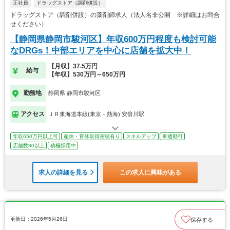
正社員
ドラッグストア（調剤併設）
ドラッグストア（調剤併設）の薬剤師求人（法人名非公開 ※詳細はお問合
せください）
【静岡県静岡市駿河区】年収600万円程度も検討可能
なDRGs！中部エリアを中心に店舗を拡大中！
【月収】37.5万円
給与
【年収】530万円～650万円
勤務地
静岡県 静岡市駿河区
アクセス
ＪＲ東海道本線(東京－熱海) 安倍川駅
年収650万円以上可
産休・育休取得実績有り
スキルアップ
車通勤可
店舗数30以上
積極採用中
求人の詳細を見る
この求人に興味がある
更新日：2026年5月26日
保存する