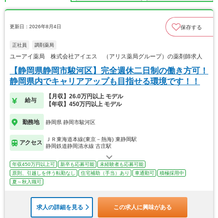
更新日：2026年8月4日
保存する
正社員
調剤薬局
ユーアイ薬局 株式会社アイエス （アリス薬局グループ）の薬剤師求人
【静岡県静岡市駿河区】完全週休二日制の働き方可！
静岡県内でキャリアアップも目指せる環境です！！
【月収】26.0万円以上 モデル
給与
【年収】450万円以上 モデル
勤務地
静岡県 静岡市駿河区
ＪＲ東海道本線(東京－熱海) 東静岡駅
アクセス
静岡鉄道静岡清水線 古庄駅
年収450万円以上可
新卒も応募可能
未経験者も応募可能
原則、引越しを伴う転勤なし
住宅補助（手当）あり
車通勤可
積極採用中
夏～秋入職可
求人の詳細を見る
この求人に興味がある