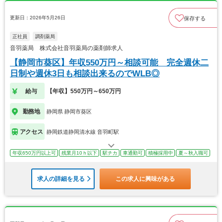
更新日：2026年5月26日
保存する
正社員
調剤薬局
音羽薬局 株式会社音羽薬局の薬剤師求人
【静岡市葵区】年収550万円～相談可能 完全週休二
日制や週休3日も相談出来るのでWLB◎
給与
【年収】550万円～650万円
勤務地
静岡県 静岡市葵区
アクセス
静岡鉄道静岡清水線 音羽町駅
年収650万円以上可
残業月10ｈ以下
駅チカ
車通勤可
積極採用中
夏～秋入職可
求人の詳細を見る
この求人に興味がある