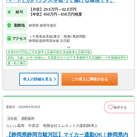
ベートとのバランスを取って働ける環境です。
【月収】29.5万円～42.0万円
給与
【年収】450万円～650万円程度
勤務地
静岡県 静岡市葵区
ＪＲ東海道本線(東京－熱海) 東静岡駅
アクセス
静岡鉄道静岡清水線 古庄駅
年収650万円以上可
新卒も応募可能
未経験者も応募可能
原則、引越しを伴う転勤なし
残業月10ｈ以下
車通勤可
店舗数1～9
積極採用中
夏～秋入職可
求人の詳細を見る
この求人に興味がある
更新日：2026年5月26日
保存する
正社員
調剤薬局
らいふ薬局 中原店 有限会社エムネットの薬剤師求人
【静岡県静岡市駿河区】マイカー通勤OK！静岡県内