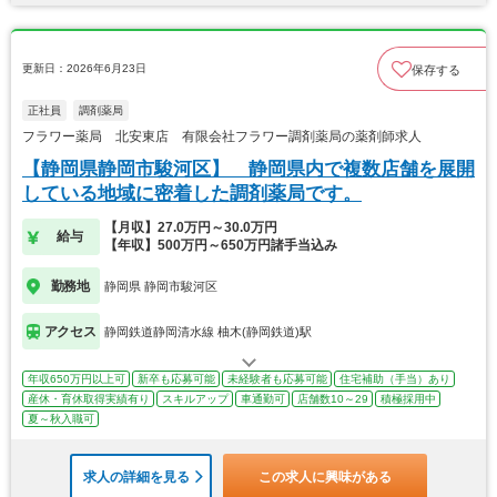
更新日：2026年6月23日
保存する
正社員
調剤薬局
フラワー薬局 北安東店 有限会社フラワー調剤薬局の薬剤師求人
【静岡県静岡市駿河区】 静岡県内で複数店舗を展開
している地域に密着した調剤薬局です。
【月収】27.0万円～30.0万円
給与
【年収】500万円～650万円諸手当込み
勤務地
静岡県 静岡市駿河区
アクセス
静岡鉄道静岡清水線 柚木(静岡鉄道)駅
年収650万円以上可
新卒も応募可能
未経験者も応募可能
住宅補助（手当）あり
産休・育休取得実績有り
スキルアップ
車通勤可
店舗数10～29
積極採用中
夏～秋入職可
求人の詳細を見る
この求人に興味がある