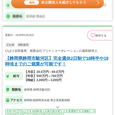
更新日：2026年5月26日
保存する
正社員
調剤薬局
ひばり谷田薬局 有限会社ブリケンコーポレーションの薬剤師求人
【静岡県静岡市駿河区】完全週休2日制で18時半や19
時頃までのご就業が可能です！
【月収】30.0万円～60.0万円
給与
【年収】500万円～700万円
【時給】2,000円～3,000円
勤務地
静岡県 静岡市駿河区
アクセス
静岡鉄道静岡清水線 県立美術館前駅
年収700万円以上可
未経験者も応募可能
駅チカ
車通勤可
店舗数1～9