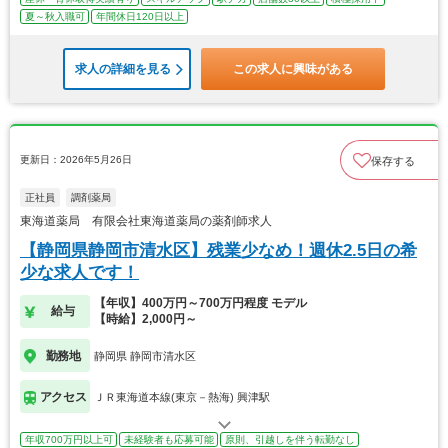
夏～秋入職可
年間休日120日以上
求人の詳細を見る
この求人に興味がある
更新日：2026年5月26日
保存する
正社員
調剤薬局
東海道薬局 有限会社東海道薬局の薬剤師求人
【静岡県静岡市清水区】残業少なめ！週休2.5日の希
少な求人です！
【年収】400万円～700万円程度 モデル
給与
【時給】2,000円～
勤務地
静岡県 静岡市清水区
アクセス
ＪＲ東海道本線(東京－熱海) 興津駅
年収700万円以上可
未経験者も応募可能
原則、引越しを伴う転勤なし