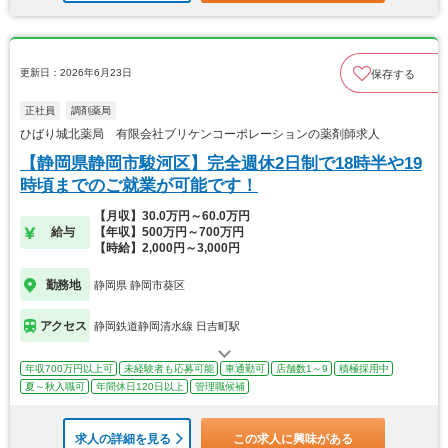
更新日：2026年6月23日
保存する
正社員
調剤薬局
ひばり城北薬局 有限会社ブリケンコーポレーションの薬剤師求人
【静岡県静岡市駿河区】完全週休2日制で18時半や19
時頃までのご就業が可能です！
【月収】30.0万円～60.0万円
給与
【年収】500万円～700万円
【時給】2,000円～3,000円
勤務地
静岡県 静岡市葵区
アクセス
静岡鉄道静岡清水線 日吉町駅
年収700万円以上可
未経験者も応募可能
車通勤可
店舗数1～9
積極採用中
夏～秋入職可
年間休日120日以上
管理職候補
求人の詳細を見る
この求人に興味がある