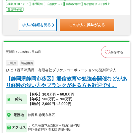
残業月10ｈ以下
車通勤可
店舗数1～9
積極採用中
年間休日120日以上
管理職候補
求人の詳細を見る
この求人に興味がある
更新日：2025年10月14日
保存する
正社員
調剤薬局
ひばり西草深薬局 有限会社ブリケンコーポレーションの薬剤師求人
【静岡県静岡市葵区】通信教育や勉強会開催などがあ
り経験の浅い方やブランクがある方も歓迎です。
【月収】30.0万円～60.0万円
給与
【年収】500万円～700万円
【時給】2,000円～3,000円
勤務地
静岡県 静岡市葵区
ＪＲ東海道本線(東京－熱海) 静岡駅
アクセス
静岡鉄道静岡清水線 新静岡駅