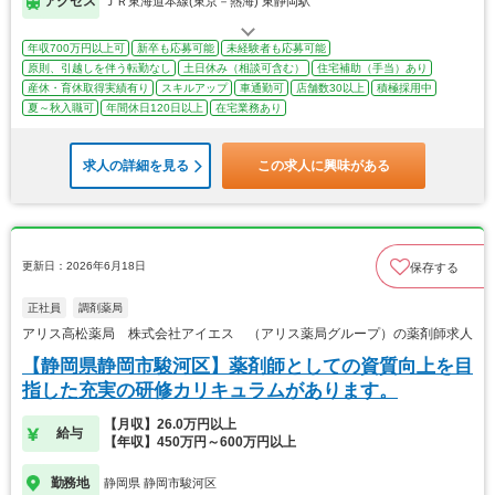
アクセス
ＪＲ東海道本線(東京－熱海) 東静岡駅
年収700万円以上可
新卒も応募可能
未経験者も応募可能
原則、引越しを伴う転勤なし
土日休み（相談可含む）
住宅補助（手当）あり
産休・育休取得実績有り
スキルアップ
車通勤可
店舗数30以上
積極採用中
夏～秋入職可
年間休日120日以上
在宅業務あり
求人の詳細を見る
この求人に興味がある
更新日：2026年6月18日
保存する
正社員
調剤薬局
アリス高松薬局 株式会社アイエス （アリス薬局グループ）の薬剤師求人
【静岡県静岡市駿河区】薬剤師としての資質向上を目
指した充実の研修カリキュラムがあります。
【月収】26.0万円以上
給与
【年収】450万円～600万円以上
勤務地
静岡県 静岡市駿河区