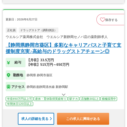
更新日：2026年6月27日
保存する
正社員
ドラッグストア（調剤併設）
ウエルシア薬局株式会社 ウエルシア新静岡セノバ店の薬剤師求人
【静岡県静岡市葵区】多彩なキャリアパスと子育て支
援制度充実♪高給与のドラッグストアチェーン◎
【月収】33.5万円
給与
【年収】515万円～650万円
勤務地
静岡県 静岡市葵区
アクセス
静岡鉄道静岡清水線 新静岡駅
年収650万円以上可
産休・育休取得実績有り
駅チカ
店舗数30以上
積極採用中
年間休日120日以上
求人の詳細を見る
この求人に興味がある