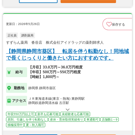
更新日：2026年5月26日
保存する
正社員
調剤薬局
すずらん薬局 沓谷店 株式会社アイドラッグの薬剤師求人
【静岡県静岡市葵区】 転居を伴う転勤なし！同地域
で長くじっくりと働きたい方におすすめです。
【月収】33.0万円～36.0万円程度
給与
【年収】500万円～550万円程度
【時給】1,800円～
勤務地
静岡県 静岡市葵区
ＪＲ東海道本線(東京－熱海) 東静岡駅
アクセス
静岡鉄道静岡清水線 古庄駅
年収550万円以上可
新卒も応募可能
未経験者も応募可能
原則、引越しを伴う転勤なし
産休・育休取得実績有り
車通勤可
店舗数1～9
積極採用中
夏～秋入職可