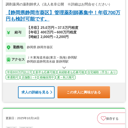
調剤薬局の薬剤師求人（法人名非公開 ※詳細はお問合せください）
【静岡県静岡市葵区】管理薬剤師募集中！年収700万
円も検討可能です。
【月収】25.0万円～37.5万円程度
給与
【年収】400万円～600万円程度
【時給】2,000円～2,200円
勤務地
静岡県 静岡市葵区
ＪＲ東海道本線(東京－熱海) 静岡駅
アクセス
静岡鉄道静岡清水線 新静岡駅
年収600万円以上可
新卒も応募可能
未経験者も応募可能
住宅補助（手当）あり
車通勤可
店舗数1～9
積極採用中
夏～秋入職可
求人の詳細を見る
この求人に興味がある
更新日：2025年10月14日
保存する