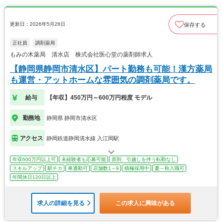
更新日：2026年5月26日
保存する
正社員
調剤薬局
もみの木薬局 清水店 株式会社医心堂の薬剤師求人
【静岡県静岡市清水区】パート勤務も可能！漢方薬局
も運営・アットホームな雰囲気の調剤薬局です。
給与
【年収】450万円～600万円程度 モデル
勤務地
静岡県 静岡市清水区
アクセス
静岡鉄道静岡清水線 入江岡駅
年収600万円以上可
未経験者も応募可能
原則、引越しを伴う転勤なし
スキルアップ
駅チカ
車通勤可
店舗数1～9
積極採用中
夏～秋入職可
年間休日120日以上
求人の詳細を見る
この求人に興味がある