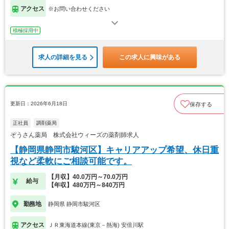
アクセス
※お問い合わせください
積極採用中
求人の詳細を見る
この求人に興味がある
更新日：2026年6月18日
保存する
正社員
調剤薬局
ぞうさん薬局 株式会社ウィーズの薬剤師求人
【静岡県静岡市駿河区】キャリアアップ希望、休日重
視など柔軟にご相談可能です。
【月収】40.0万円～70.0万円
給与
【年収】480万円～840万円
勤務地
静岡県 静岡市駿河区
アクセス
ＪＲ東海道本線(東京－熱海) 安倍川駅