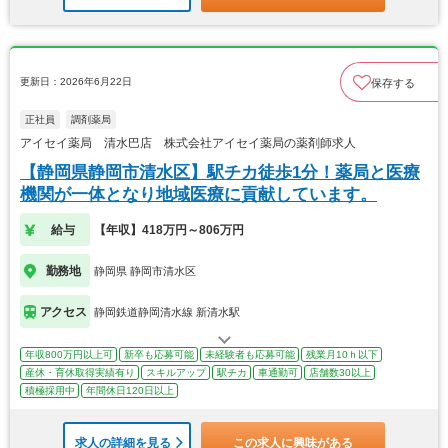
更新日：2026年6月22日
保存する
正社員
調剤薬局
アイセイ薬局 清水巴店 株式会社アイセイ薬局の薬剤師求人
【静岡県静岡市清水区】駅チカ徒歩1分！薬局と医療
機関が一体となり地域医療に貢献しています。
給与
【年収】418万円～806万円
勤務地
静岡県 静岡市清水区
アクセス
静岡鉄道静岡清水線 新清水駅
年収800万円以上可
新卒も応募可能
未経験者も応募可能
残業月10ｈ以下
産休・育休取得実績有り
スキルアップ
駅チカ
車通勤可
店舗数30以上
積極採用中
年間休日120日以上
求人の詳細を見る
この求人に興味がある