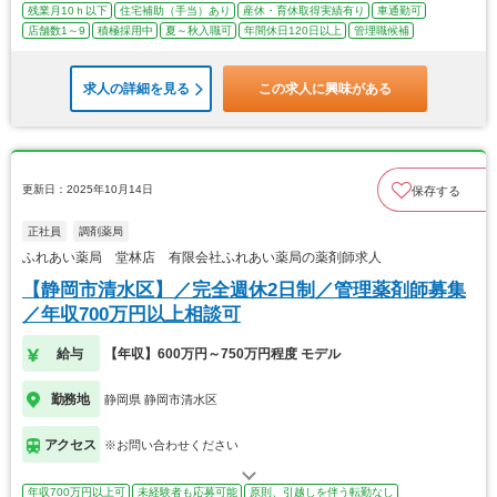
残業月10ｈ以下
住宅補助（手当）あり
産休・育休取得実績有り
車通勤可
店舗数1～9
積極採用中
夏～秋入職可
年間休日120日以上
管理職候補
求人の詳細を見る
この求人に興味がある
更新日：2025年10月14日
保存する
正社員
調剤薬局
ふれあい薬局 堂林店 有限会社ふれあい薬局の薬剤師求人
【静岡市清水区】／完全週休2日制／管理薬剤師募集
／年収700万円以上相談可
給与
【年収】600万円～750万円程度 モデル
勤務地
静岡県 静岡市清水区
アクセス
※お問い合わせください
年収700万円以上可
未経験者も応募可能
原則、引越しを伴う転勤なし