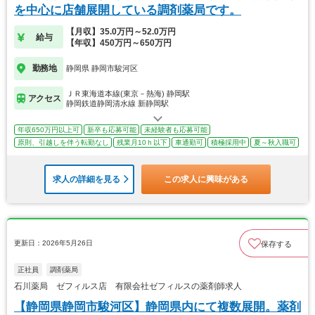
を中心に店舗展開している調剤薬局です。
【月収】35.0万円～52.0万円
給与
【年収】450万円～650万円
勤務地
静岡県 静岡市駿河区
ＪＲ東海道本線(東京－熱海) 静岡駅
アクセス
静岡鉄道静岡清水線 新静岡駅
年収650万円以上可
新卒も応募可能
未経験者も応募可能
原則、引越しを伴う転勤なし
残業月10ｈ以下
車通勤可
積極採用中
夏～秋入職可
求人の詳細を見る
この求人に興味がある
更新日：2026年5月26日
保存する
正社員
調剤薬局
石川薬局 ゼフィルス店 有限会社ゼフィルスの薬剤師求人
【静岡県静岡市駿河区】静岡県内にて複数展開。薬剤