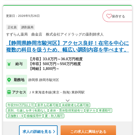
更新日：2026年5月26日
保存する
正社員
調剤薬局
すずらん薬局 曲金店 株式会社アイドラッグの薬剤師求人
【静岡県静岡市駿河区】アクセス良好！在宅を中心に
複数の科目を扱うため、幅広い調剤内容を学べます。
【月収】33.0万円～36.0万円程度
給与
【年収】500万円～550万円程度
【時給】1,800円～
勤務地
静岡県 静岡市駿河区
アクセス
ＪＲ東海道本線(東京－熱海) 東静岡駅
年収550万円以上可
新卒も応募可能
未経験者も応募可能
原則、引越しを伴う転勤なし
産休・育休取得実績有り
駅チカ
車通勤可
店舗数1～9
積極採用中
夏～秋入職可
求人の詳細を見る
この求人に興味がある