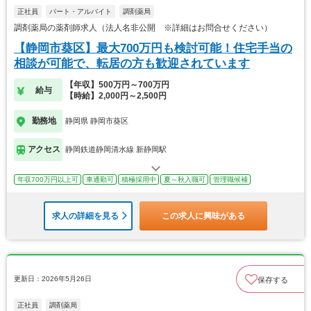
正社員
パート・アルバイト
調剤薬局
調剤薬局の薬剤師求人（法人名非公開 ※詳細はお問合せください）
【静岡市葵区】最大700万円も検討可能！住宅手当の
相談が可能で、転居の方も歓迎されています
【年収】500万円～700万円
給与
【時給】2,000円～2,500円
勤務地
静岡県 静岡市葵区
アクセス
静岡鉄道静岡清水線 新静岡駅
年収700万円以上可
車通勤可
積極採用中
夏～秋入職可
管理職候補
求人の詳細を見る
この求人に興味がある
更新日：2026年5月26日
保存する
正社員
調剤薬局