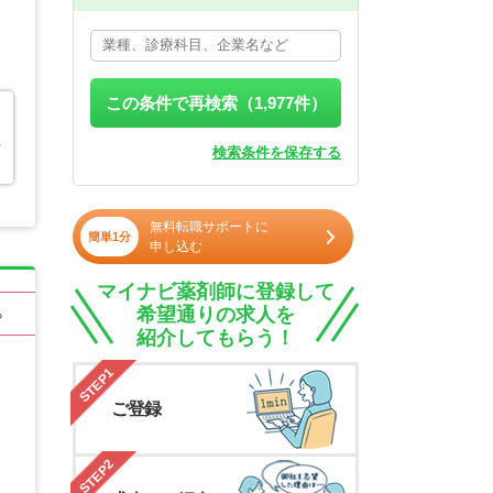
この条件で再検索（
1,977
件）
程
検索条件を保存する
無料転職サポートに
簡単1分
申し込む
マイナビ薬剤師に登録して
希望通りの求人を
る
紹介してもらう！
STEP1
ご登録
STEP2