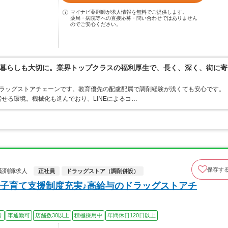
マイナビ薬剤師が求人情報を無料でご提供します。
薬局・病院等への直接応募・問い合わせではありません
のでご安心ください。
暮らしも大切に。業界トップクラスの福利厚生で、長く、深く、街に寄
うドラッグストアチェーンです。教育優先の配慮配属で調剤経験が浅くても安心です。
せる環境。機械化も進んでおり、LINEによるコ…
保存す
薬剤師求人
正社員
ドラッグストア（調剤併設）
子育て支援制度充実♪高給与のドラッグストアチ
り
車通勤可
店舗数30以上
積極採用中
年間休日120日以上