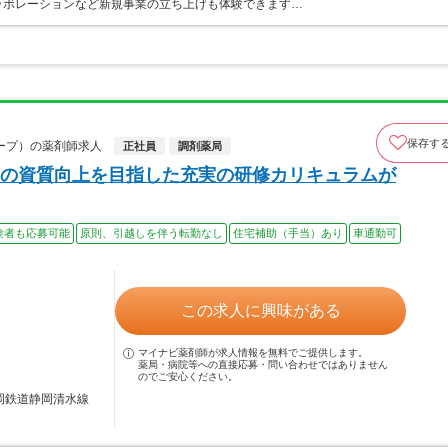
ラボレーションなど新規事業の立ち上げも体験できます…
保存す
ープ）の薬剤師求人
正社員
調剤薬局
の資質向上を目指した充実の研修カリキュラムが
験者も応募可能
原則、引越しを伴う転勤なし
住宅補助（手当）あり
車通勤可
この求人に興味がある
マイナビ薬剤師が求人情報を無料でご提供します。
薬局・病院等への直接応募・問い合わせではありません
のでご安心ください。
静岡鉄道静岡清水線