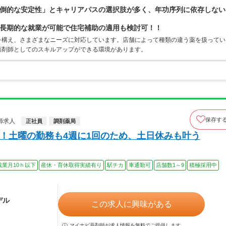
倒的な安定性」とキャリアパスの選択肢が多く、年功序列に依存しない
長期的な就業が可能で住宅補助の適用も検討可！！
を構え、さまざまなニーズに対応しています。店舗によって種類の違う薬を扱ってい
薬剤師としてのスキルアップができる環境があります。
保存す
師求人
正社員
調剤薬局
日！土曜の勤務も4週に1回のため、土日休みも叶う
残業月10ｈ以下
産休・育休取得実績有り
駅チカ
車通勤可
店舗数1～9
積極採用中
デル
この求人に興味がある
マイナビ薬剤師が求人情報を無料でご提供します。