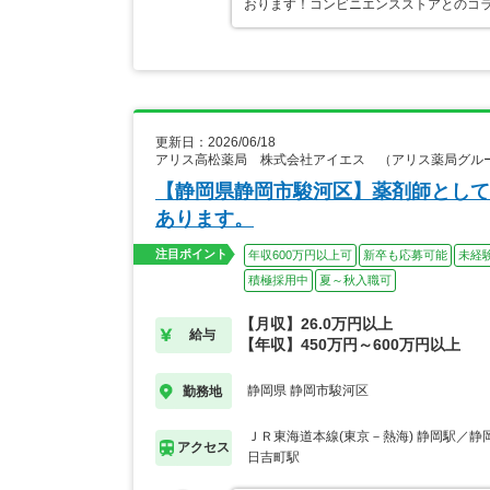
おります！コンビニエンスストアとのコ
更新日：2026/06/18
アリス高松薬局 株式会社アイエス （アリス薬局グル
【静岡県静岡市駿河区】薬剤師として
あります。
注目ポイント
年収600万円以上可
新卒も応募可能
未経
積極採用中
夏～秋入職可
【月収】26.0万円以上
給与
【年収】450万円～600万円以上
静岡県 静岡市駿河区
勤務地
ＪＲ東海道本線(東京－熱海) 静岡駅／
アクセス
日吉町駅