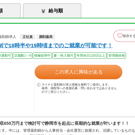
順
給与順
保存す
薬剤師求人
正社員
調剤薬局
で18時半や19時頃までのご就業が可能です！
車通勤可
店舗数1～9
積極採用中
夏～秋入職可
年間休日120日以上
管理職候補
この求人に興味がある
マイナビ薬剤師が求人情報を無料でご提供します。
薬局・病院等への直接応募・問い合わせではありません
のでご安心ください。
収650万円まで検討可で静岡市を起点に長期的な就業が叶います！！
ます。中には、管理薬剤師から人事担当・会社運営に抜擢され、活躍しているもの