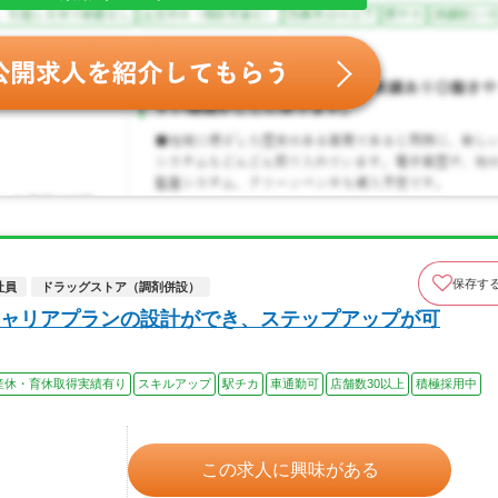
保存す
社員
ドラッグストア（調剤併設）
ャリアプランの設計ができ、ステップアップが可
産休・育休取得実績有り
スキルアップ
駅チカ
車通勤可
店舗数30以上
積極採用中
この求人に興味がある