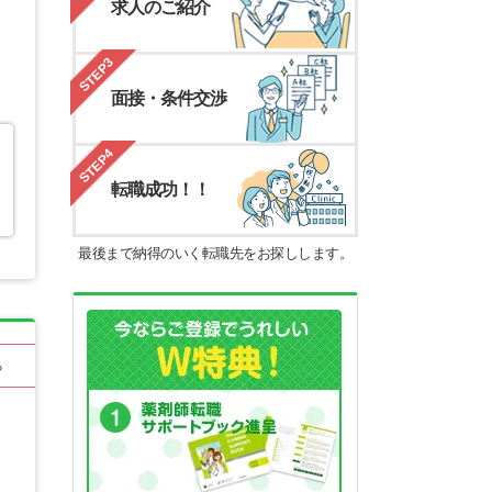
求人のご紹介
STEP3
面接・条件交渉
STEP4
転職成功！！
最後まで納得のいく転職先をお探しします。
る