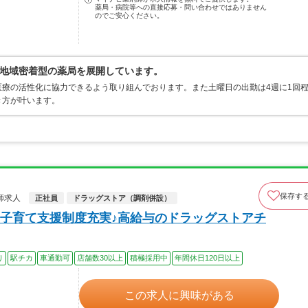
薬局・病院等への直接応募・問い合わせではありません
のでご安心ください。
地域密着型の薬局を展開しています。
療の活性化に協力できるよう取り組んでおります。また土曜日の出勤は4週に1回
き方が叶います。
保存す
師求人
正社員
ドラッグストア（調剤併設）
子育て支援制度充実♪高給与のドラッグストアチ
り
駅チカ
車通勤可
店舗数30以上
積極採用中
年間休日120日以上
この求人に興味がある