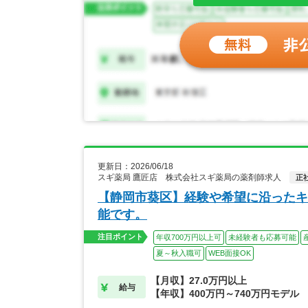
更新日：2026/06/18
スギ薬局 鷹匠店 株式会社スギ薬局の薬剤師求人
正
【静岡市葵区】経験や希望に沿ったキ
能です。
注目ポイント
年収700万円以上可
未経験者も応募可能
夏～秋入職可
WEB面接OK
【月収】27.0万円以上
給与
【年収】400万円～740万円モデル