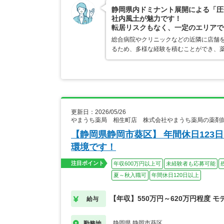
静岡県内ドミナント展開による「圧
社内風土が魅力です！
転居リスクもなく、一定のエリアで
総合病院やクリニックなどの近隣に店舗
るため、多様な経験を積むことができ、
更新日：2026/05/26
やまうち薬局 相生町店 株式会社やまうち薬局の薬剤
【静岡県静岡市葵区】 年間休日123
環境です！
注目ポイント
年収600万円以上可
未経験者も応募可能
夏～秋入職可
年間休日120日以上
【年収】550万円～620万円程度 モ
給与
静岡県 静岡市葵区
勤務地