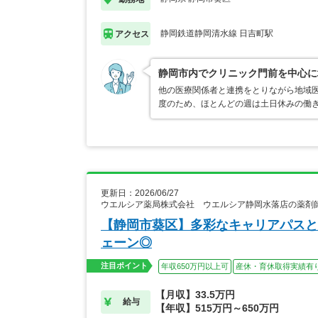
静岡鉄道静岡清水線 日吉町駅
アクセス
静岡市内でクリニック門前を中心に
他の医療関係者と連携をとりながら地域医
度のため、ほとんどの週は土日休みの働
更新日：2026/06/27
ウエルシア薬局株式会社 ウエルシア静岡水落店の薬剤
【静岡市葵区】多彩なキャリアパスと
ェーン◎
注目ポイント
年収650万円以上可
産休・育休取得実績有
【月収】33.5万円
給与
【年収】515万円～650万円