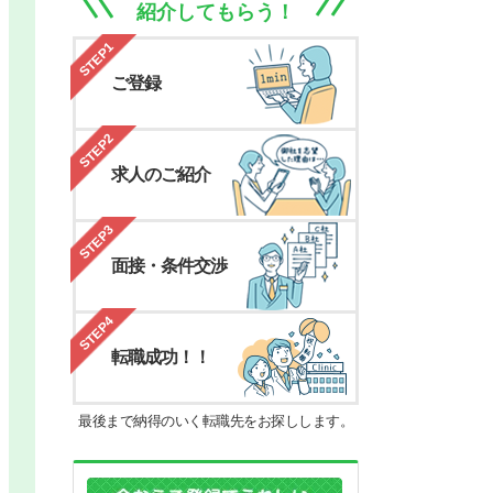
紹介してもらう！
STEP1
ご登録
STEP2
求人のご紹介
STEP3
面接・条件交渉
STEP4
転職成功！！
最後まで納得のいく転職先をお探しします。