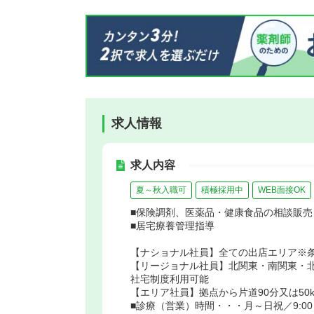
求人情報
求人内容
夏～秋入職可
積極採用中
WEB面接OK
■保険調剤、医薬品・健康食品の相談販売
■居宅療養管理指導
【ナショナル社員】全ての出店エリア※
【リージョナル社員】北関東・南関東・
社宅制度利用可能
【エリア社員】拠点から片道90分又は50
■診療（営業）時間・・・月～日祝／9:00～