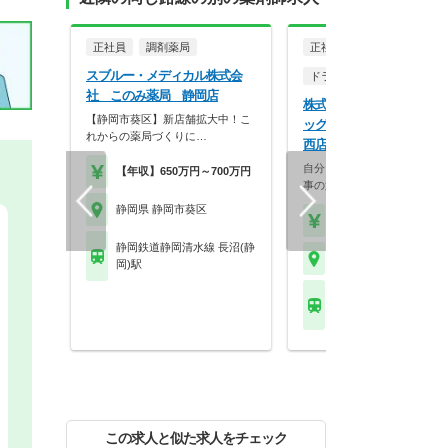
正社員
調剤薬局
正社員
スブルー・メディカル株式会
ドラッグストア（調剤併設
社 このみ薬局 静岡店
株式会社マツモトキヨシ 
【静岡市葵区】新店舗拡大中！こ
ッグストア マツモトキヨシ
れからの薬局づくりに…
西店
自分らしく働く。それが、い
【年収】650万円～700万円
事の第一歩。選択的週…
静岡県 静岡市葵区
【年収】458万円～70
静岡鉄道静岡清水線 長沼(静
静岡県 静岡市葵区
岡)駅
静岡鉄道静岡清水線 新
駅
この求人と似た求人をチェック