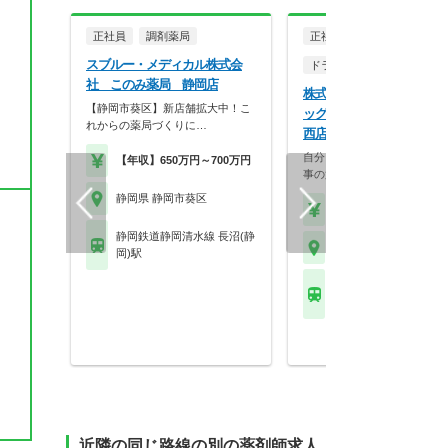
正社員
調剤薬局
正社員
スブルー・メディカル株式会
ドラッグストア（調剤併設
社 このみ薬局 静岡店
株式会社マツモトキヨシ 
【静岡市葵区】新店舗拡大中！こ
ス
ッグストア マツモトキヨシ
れからの薬局づくりに…
西店
自分らしく働く。それが、い
【年収】650万円～700万円
事の第一歩。選択的週…
静岡県 静岡市葵区
【年収】458万円～70
静岡鉄道静岡清水線 長沼(静
静岡県 静岡市葵区
岡)駅
静岡鉄道静岡清水線 新
駅
近隣の同じ路線の別の薬剤師求人