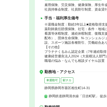
雇用保険、労災保険、健康保険、厚生年
社員持株会制度、社員割引制度、資金貸
手当・福利厚生備考
※退職金制度：勤続3年以上■資格取得支
薬剤師責任賠償保険、社宅：条件・地域
看護等休暇制度、連続休暇制度、復職支
配布）、団体生命保険、N-コンシェルジ
設、スポーツ施設各種割引、労働組合あ
【その他】
プラチナくるみん認定企業（7年連続取得
健康経営優良法人2024（大規模法人部門
職場の悩み・なんでも相談ダイヤル設置
勤務地・アクセス
車通勤可
駅チカ
静岡県静岡市葵区相生町14-31
静岡鉄道静岡清水線「日吉町駅」 徒歩