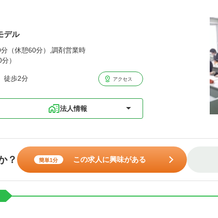
モデル
00分（休憩60分）,調剤営業時
0分）
 徒歩2分
アクセス
法人情報
か？
この求人に興味がある
簡単1分
ト