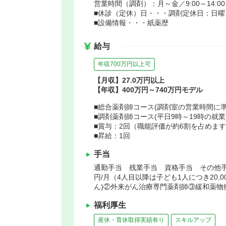
営業時間（調剤）：月～金／9:00～14:00 15
■休診（定休）日・・・調剤定休日：日曜
■設備情報・・・紙薬歴
給与
年収700万円以上可
【月収】27.0万円以上
【年収】400万円～740万円モデル
■総合薬剤師コース(調剤室の営業時間に準ず
■調剤薬剤師コース(平日9時～19時の就業)
■賞与：2回（職能評価が約6割を占めま
■昇給：1回
手当
通勤手当 残業手当 資格手当 その他手当(
円/月（4人目以降は子ども1人につき20,
ん)②外来がん治療専門薬剤師③緩和薬物
福利厚生
産休・育休取得実績有り
スキルアップ