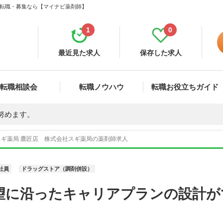
人・転職・募集なら【マイナビ薬剤師】
1
0
最近見た求人
保存した求人
転職相談会
転職ノウハウ
転職お役立ちガイド
努めます。
スギ薬局 鷹匠店 株式会社スギ薬局の薬剤師求人
社員
ドラッグストア（調剤併設）
望に沿ったキャリアプランの設計が