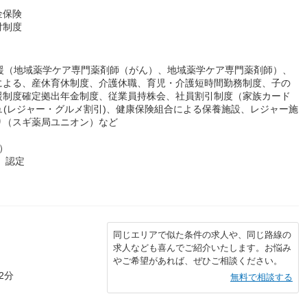
金保険
付制度
援（地域薬学ケア専門薬剤師（がん）、地域薬学ケア専門薬剤師）、
による、産休育休制度、介護休職、育児・介護短時間勤務制度、子の
援制度確定拠出年金制度、従業員持株会、社員割引制度（家族カード
ュ(レジャー・グルメ割引)、健康保険組合による保養施設、レジャー施
り（スギ薬局ユニオン）など
）
）認定
同じエリアで似た条件の求人や、同じ路線の
求人なども喜んでご紹介いたします。お悩み
やご希望があれば、ぜひご相談ください。
2分
無料で相談する