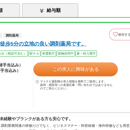
順
給与順
保存す
調剤薬局
徒歩5分の立地の良い調剤薬局です。
休み（相談可含む）
駅チカ
車通勤可
積極採用中
夏～秋入職可
（諸手当込み）
この求人に興味がある
諸手当込み）
マイナビ薬剤師が求人情報を無料でご提供します。
薬局・病院等への直接応募・問い合わせではありません
のでご安心ください。
未経験やブランクがある方も安心です。
！調剤業務関連の研修だけでなく、ビジネスマナー・幹部候補・海外研修なども用意