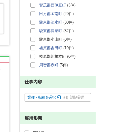
賀茂郡西伊豆町
(3件)
田方郡函南町
(20件)
駿東郡清水町
(30件)
駿東郡長泉町
(32件)
駿東郡小山町 (0件)
榛原郡吉田町
(19件)
榛原郡川根本町 (0件)
周智郡森町
(5件)
る
仕事内容
業種・職種を選択
例）調剤薬局
雇用形態