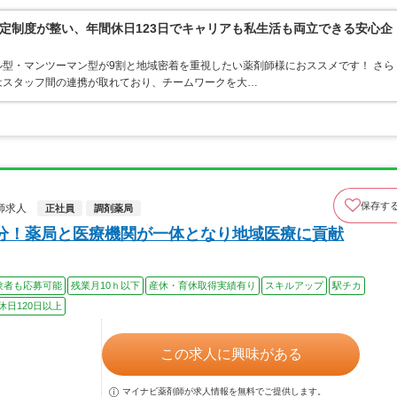
定制度が整い、年間休日123日でキャリアも私生活も両立できる安心企
型・マンツーマン型が9割と地域密着を重視したい薬剤師様におススメです！ さら
はスタッフ間の連携が取れており、チームワークを大…
保存す
師求人
正社員
調剤薬局
分！薬局と医療機関が一体となり地域医療に貢献
験者も応募可能
残業月10ｈ以下
産休・育休取得実績有り
スキルアップ
駅チカ
休日120日以上
この求人に興味がある
マイナビ薬剤師が求人情報を無料でご提供します。