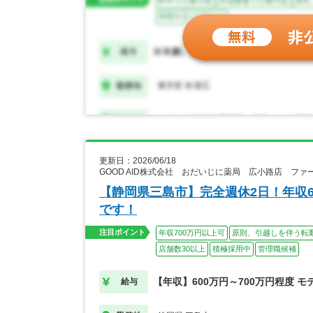
更新日：2026/06/18
GOOD AID株式会社 おだいじに薬局 広小路店 フ
【静岡県三島市】完全週休2日！年収
です！
注目ポイント
年収700万円以上可
原則、引越しを伴う転
店舗数30以上
積極採用中
管理職候補
【年収】600万円～700万円程度 モ
給与