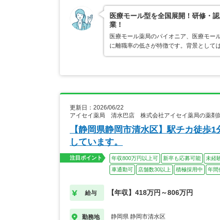
医療モール型を全国展開！研修・認
業！
医療モール薬局のパイオニア、医療モール
に離職率の低さが特徴です。背景として
更新日：2026/06/22
アイセイ薬局 清水巴店 株式会社アイセイ薬局の薬剤
【静岡県静岡市清水区】駅チカ徒歩1
しています。
注目ポイント
年収800万円以上可
新卒も応募可能
未経
車通勤可
店舗数30以上
積極採用中
年間
【年収】418万円～806万円
給与
静岡県 静岡市清水区
勤務地