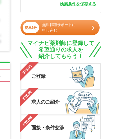
検索条件を保存する
無料転職サポートに
簡単1分
申し込む
マイナビ薬剤師に登録して
希望通りの求人を
紹介してもらう！
STEP1
ご登録
る
STEP2
求人のご紹介
STEP3
面接・条件交渉