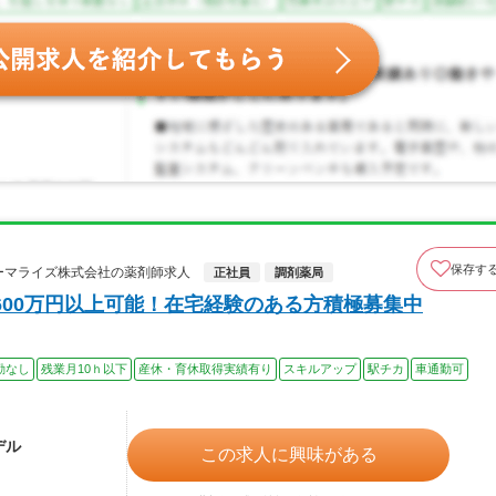
保存す
ァーマライズ株式会社の薬剤師求人
正社員
調剤薬局
600万円以上可能！在宅経験のある方積極募集中
勤なし
残業月10ｈ以下
産休・育休取得実績有り
スキルアップ
駅チカ
車通勤可
デル
この求人に興味がある