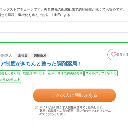
うドラッグストアチェーンです。教育優先の配慮配属で調剤経験が浅くても安心です。
せる環境。機械化も進んでおり、LINEによるコ…
保存す
剤師求人
正社員
調剤薬局
ア制度がきちんと整った調剤薬局！
験者も応募可能
残業月10ｈ以下
産休・育休取得実績有り
スキルアップ
駅チカ
休日120日以上
この求人に興味がある
マイナビ薬剤師が求人情報を無料でご提供します。
薬局・病院等への直接応募・問い合わせではありません
のでご安心ください。