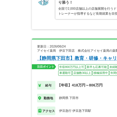
り添う！
全国で2,000店舗以上の店舗展開を行
トレーナーが指導するなど長期就業を目指
更新日：2026/06/24
アイセイ薬局 伊豆下田店 株式会社アイセイ薬局の薬
【静岡県下田市】教育・研修・キャリ
注目ポイント
年収800万円以上可
新卒も応募可能
未経
車通勤可
店舗数30以上
積極採用中
年間
【年収】418万円～806万円
給与
静岡県 下田市
勤務地
伊豆急行 伊豆急下田駅
アクセス