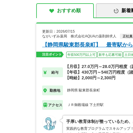
おすすめ順
新着
更新日：2026/07/15
ながいずみ薬局 株式会社AQUAの薬剤師求人
正社員
【静岡県駿東郡長泉町】 最寄駅から
注目ポイント
年収500万円以上可
新卒も応募可能
土日
【月収】27.0万円～28.0万円程度
【年収】430万円～540万円程度（
給与
【時給】2,000円～2,300円
静岡県 駿東郡長泉町
勤務地
ＪＲ御殿場線 下土狩駅
アクセス
手厚い教育体制が整っているため、
実践的な教育プログラムでスキルアップ