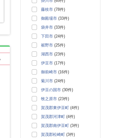
掛川市
(65件)
藤枝市
(78件)
御殿場市
(33件)
袋井市
(33件)
下田市
(24件)
裾野市
(25件)
湖西市
(23件)
る
伊豆市
(17件)
御前崎市
(16件)
菊川市
(24件)
伊豆の国市
(30件)
牧之原市
(23件)
賀茂郡東伊豆町
(4件)
賀茂郡河津町
(4件)
賀茂郡南伊豆町
(3件)
賀茂郡松崎町
(3件)