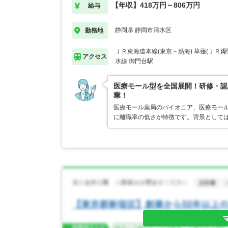
【年収】418万円～806万円
給与
静岡県 静岡市清水区
勤務地
ＪＲ東海道本線(東京－熱海) 草薙(ＪＲ
アクセス
水線 御門台駅
医療モール型を全国展開！研修・認
業！
医療モール薬局のパイオニア、医療モール
に離職率の低さが特徴です。背景として