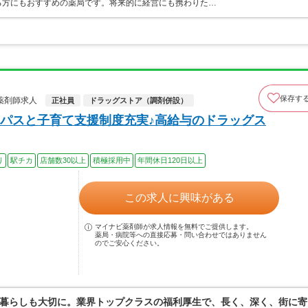
る方にもおすすめの薬局です。将来的に経営にも携わりた…
保存す
薬剤師求人
正社員
ドラッグストア（調剤併設）
パスと子育て支援制度充実♪高給与のドラッグス
り
駅チカ
店舗数30以上
積極採用中
年間休日120日以上
この求人に興味がある
マイナビ薬剤師が求人情報を無料でご提供します。
薬局・病院等への直接応募・問い合わせではありません
のでご安心ください。
暮らしも大切に。業界トップクラスの福利厚生で、長く、深く、街に寄