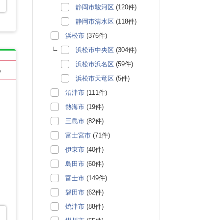
静岡市駿河区
(120件)
静岡市清水区
(118件)
浜松市
(376件)
浜松市中央区
(304件)
浜松市浜名区
(59件)
る
浜松市天竜区
(5件)
沼津市
(111件)
熱海市
(19件)
三島市
(82件)
富士宮市
(71件)
伊東市
(40件)
島田市
(60件)
富士市
(149件)
磐田市
(62件)
焼津市
(88件)