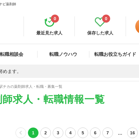
イナビ薬剤師
0
0
最近見た求人
保存した求人
転職相談会
転職ノウハウ
転職お役立ちガイド
努めます。
駅チカの薬剤師求人・転職・募集一覧
剤師求人・転職情報一覧
…
1
2
3
4
5
6
7
16