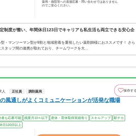
薬局・病院等への直接応募・問い合わせではありません
のでご安心ください。
定制度が整い、年間休日123日でキャリアも私生活も両立できる安心企
型・マンツーマン型が9割と地域密着を重視したい薬剤師様におススメです！ さら
はスタッフ間の連携が取れており、チームワークを大…
保存す
求人
正社員
調剤薬局
の風通しがよくコミュニケーションが活発な職場
験者も応募可能
残業月10ｈ以下
産休・育休取得実績有り
スキルアップ
駅チカ
休日120日以上