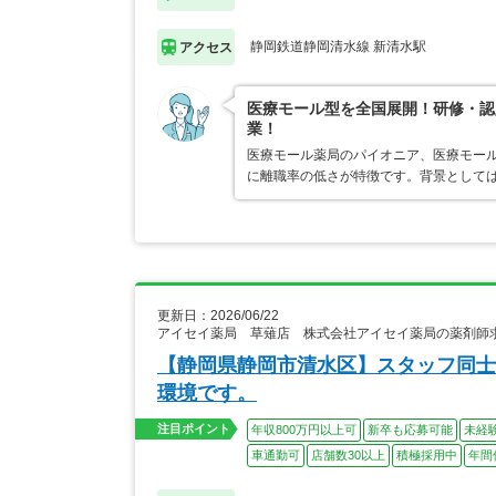
静岡鉄道静岡清水線 新清水駅
アクセス
医療モール型を全国展開！研修・認
業！
医療モール薬局のパイオニア、医療モール
に離職率の低さが特徴です。背景として
更新日：2026/06/22
アイセイ薬局 草薙店 株式会社アイセイ薬局の薬剤師
【静岡県静岡市清水区】スタッフ同士
環境です。
注目ポイント
年収800万円以上可
新卒も応募可能
未経
車通勤可
店舗数30以上
積極採用中
年間