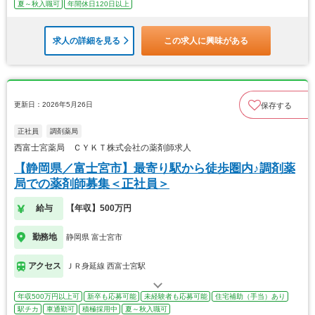
夏～秋入職可
年間休日120日以上
求人の詳細を見る
この求人に興味がある
更新日：2026年5月26日
保存する
正社員
調剤薬局
西富士宮薬局 ＣＹＫＴ株式会社の薬剤師求人
【静岡県／富士宮市】最寄り駅から徒歩圏内♪調剤薬
局での薬剤師募集＜正社員＞
給与
【年収】500万円
勤務地
静岡県 富士宮市
アクセス
ＪＲ身延線 西富士宮駅
年収500万円以上可
新卒も応募可能
未経験者も応募可能
住宅補助（手当）あり
駅チカ
車通勤可
積極採用中
夏～秋入職可