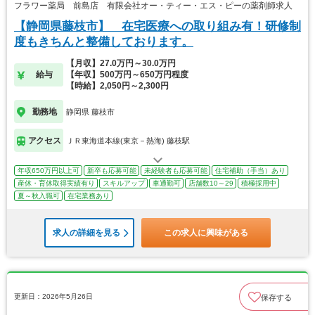
フラワー薬局 前島店 有限会社オー・ティー・エス・ピーの薬剤師求人
【静岡県藤枝市】 在宅医療への取り組み有！研修制
度もきちんと整備しております。
【月収】27.0万円～30.0万円
給与
【年収】500万円～650万円程度
【時給】2,050円～2,300円
勤務地
静岡県 藤枝市
アクセス
ＪＲ東海道本線(東京－熱海) 藤枝駅
年収650万円以上可
新卒も応募可能
未経験者も応募可能
住宅補助（手当）あり
産休・育休取得実績有り
スキルアップ
車通勤可
店舗数10～29
積極採用中
夏～秋入職可
在宅業務あり
求人の詳細を見る
この求人に興味がある
更新日：2026年5月26日
保存する