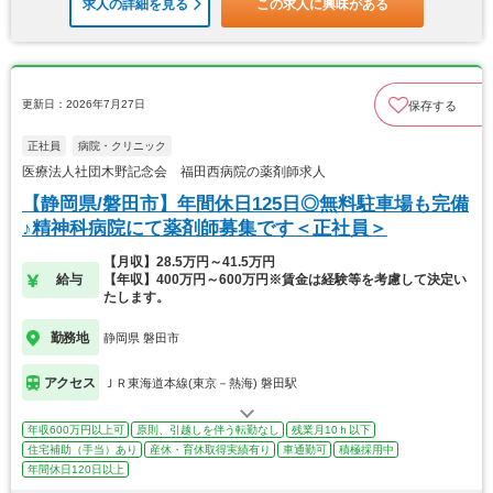
求人の詳細を見る
この求人に興味がある
更新日：2026年7月27日
保存する
正社員
病院・クリニック
医療法人社団木野記念会 福田西病院の薬剤師求人
【静岡県/磐田市】年間休日125日◎無料駐車場も完備
♪精神科病院にて薬剤師募集です＜正社員＞
【月収】28.5万円～41.5万円
給与
【年収】400万円～600万円※賃金は経験等を考慮して決定い
たします。
勤務地
静岡県 磐田市
アクセス
ＪＲ東海道本線(東京－熱海) 磐田駅
年収600万円以上可
原則、引越しを伴う転勤なし
残業月10ｈ以下
住宅補助（手当）あり
産休・育休取得実績有り
車通勤可
積極採用中
年間休日120日以上