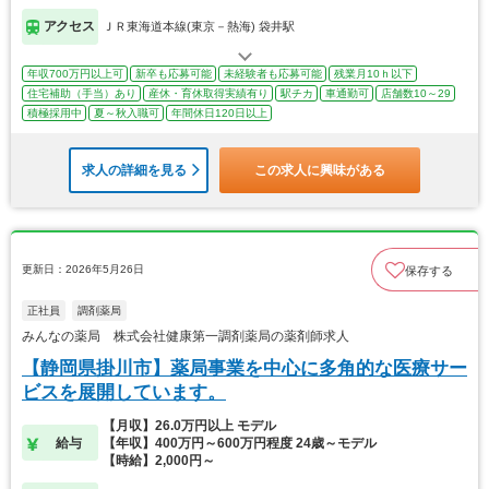
アクセス
ＪＲ東海道本線(東京－熱海) 袋井駅
年収700万円以上可
新卒も応募可能
未経験者も応募可能
残業月10ｈ以下
住宅補助（手当）あり
産休・育休取得実績有り
駅チカ
車通勤可
店舗数10～29
積極採用中
夏～秋入職可
年間休日120日以上
求人の詳細を見る
この求人に興味がある
更新日：2026年5月26日
保存する
正社員
調剤薬局
みんなの薬局 株式会社健康第一調剤薬局の薬剤師求人
【静岡県掛川市】薬局事業を中心に多角的な医療サー
ビスを展開しています。
【月収】26.0万円以上 モデル
給与
【年収】400万円～600万円程度 24歳～モデル
【時給】2,000円～