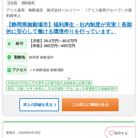
正社員
調剤薬局
アリス薬局 御殿場店 株式会社ベルツリー （アリス薬局グループ）の薬
剤師求人
【静岡県御殿場市】福利厚生・社内制度が充実！長期
的に安心して働ける環境作りを行っています。
【月収】30.0万円～40.0万円
給与
【年収】480万円～600万円
勤務地
静岡県 御殿場市
アクセス
ＪＲ御殿場線 御殿場駅
年収600万円以上可
新卒も応募可能
未経験者も応募可能
原則、引越しを伴う転勤なし
住宅補助（手当）あり
車通勤可
積極採用中
求人の詳細を見る
この求人に興味がある
更新日：2026年6月18日
保存する