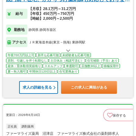
す。
【月収】28.1万円～31.2万円
給与
【年収】450万円～750万円
【時給】2,000円～2,500円
勤務地
静岡県 静岡市葵区
アクセス
ＪＲ東海道本線(東京－熱海) 東静岡駅
年収700万円以上可
新卒も応募可能
未経験者も応募可能
原則、引越しを伴う転勤なし
土日休み（相談可含む）
住宅補助（手当）あり
産休・育休取得実績有り
スキルアップ
車通勤可
店舗数30以上
積極採用中
夏～秋入職可
年間休日120日以上
在宅業務あり
求人の詳細を見る
この求人に興味がある
更新日：2026年6月18日
保存する
正社員
調剤薬局
ファーマライズ薬局 沼津店 ファーマライズ株式会社の薬剤師求人