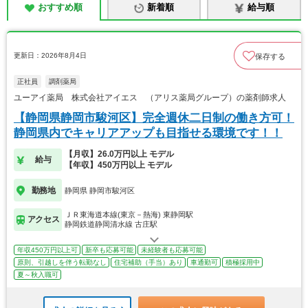
おすすめ順
新着順
給与順
更新日：2026年8月4日
保存する
正社員
調剤薬局
ユーアイ薬局 株式会社アイエス （アリス薬局グループ）の薬剤師求人
【静岡県静岡市駿河区】完全週休二日制の働き方可！
静岡県内でキャリアアップも目指せる環境です！！
【月収】26.0万円以上 モデル
給与
【年収】450万円以上 モデル
勤務地
静岡県 静岡市駿河区
ＪＲ東海道本線(東京－熱海) 東静岡駅
アクセス
静岡鉄道静岡清水線 古庄駅
年収450万円以上可
新卒も応募可能
未経験者も応募可能
原則、引越しを伴う転勤なし
住宅補助（手当）あり
車通勤可
積極採用中
夏～秋入職可