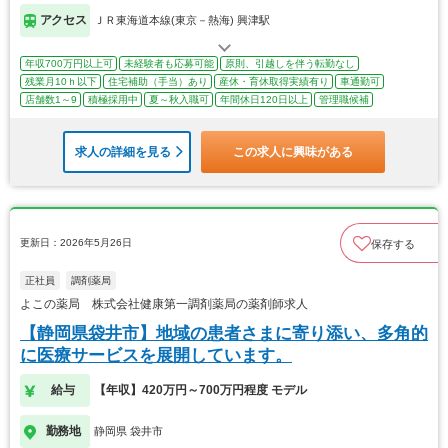
アクセス
ＪＲ東海道本線(東京－熱海) 興津駅
年収700万円以上可
未経験者も応募可能
原則、引越しを伴う転勤なし
残業月10ｈ以下
住宅補助（手当）あり
産休・育休取得実績有り
車通勤可
店舗数1～9
積極採用中
夏～秋入職可
年間休日120日以上
管理職候補
求人の詳細を見る
この求人に興味がある
更新日：2026年5月26日
保存する
正社員
調剤薬局
よこの薬局 株式会社健康第一調剤薬局の薬剤師求人
【静岡県袋井市】地域の患者さまに寄り添い、多角的
に医療サービスを展開しています。
給与
【年収】420万円～700万円程度 モデル
勤務地
静岡県 袋井市