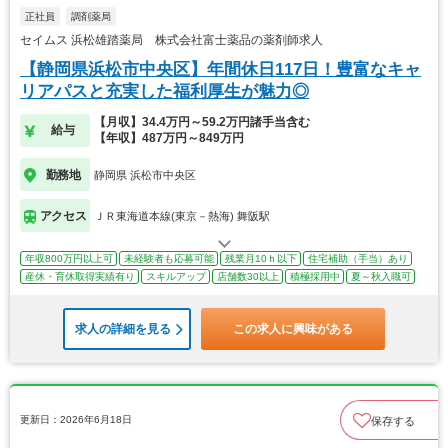
正社員
調剤薬局
セイムス 浜松雄踏薬局 株式会社富士薬品の薬剤師求人
【静岡県浜松市中央区】年間休日117日！豊富なキャ
リアパスと充実した福利厚生が魅力◎
【月収】34.4万円～59.2万円諸手当含む
給与
【年収】487万円～849万円
勤務地
静岡県 浜松市中央区
アクセス
ＪＲ東海道本線(東京－熱海) 舞阪駅
年収800万円以上可
未経験者も応募可能
残業月10ｈ以下
住宅補助（手当）あり
産休・育休取得実績有り
スキルアップ
店舗数30以上
積極採用中
夏～秋入職可
求人の詳細を見る
この求人に興味がある
更新日：2026年6月18日
保存する