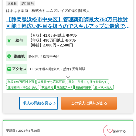
正社員
調剤薬局
はまはま薬局 株式会社エムズレイズの薬剤師求人
【静岡県浜松市中央区】管理薬剤師最大750万円検討
可能！幅広い科目を扱うのでスキルアップに最適で
す。
【月収】41.0万円以上 モデル
給与
【年収】490万円以上 モデル
【時給】2,000円～2,500円
勤務地
静岡県 浜松市中央区
アクセス
ＪＲ東海道本線(東京－熱海) 天竜川駅
年収450万円以上可
未経験者も応募可能
原則、引越しを伴う転勤なし
住宅補助（手当）あり
車通勤可
店舗数1～9
積極採用中
夏～秋入職可
求人の詳細を見る
この求人に興味がある
更新日：2026年5月26日
保存する