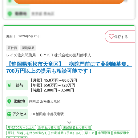
更新日：2026年5月26日
保存する
正社員
調剤薬局
レイズ佐久間薬局 ＣＹＫＴ株式会社の薬剤師求人
【静岡県浜松市天竜区】 病院門前にて薬剤師募集。
700万円以上の提示も相談可能です！
【月収】45.0万円～60.0万円
給与
【年収】650万円～720万円
【時給】2,800円～3,500円
勤務地
静岡県 浜松市天竜区
アクセス
ＪＲ飯田線 中部天竜駅
年収700万円以上可
新卒も応募可能
未経験者も応募可能
原則、引越しを伴う転勤なし
住宅補助（手当）あり
駅チカ
車通勤可
積極採用中