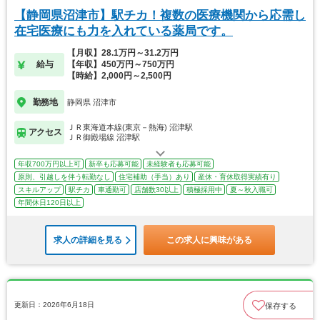
【静岡県沼津市】駅チカ！複数の医療機関から応需し
在宅医療にも力を入れている薬局です。
【月収】28.1万円～31.2万円
給与
【年収】450万円～750万円
【時給】2,000円～2,500円
勤務地
静岡県 沼津市
ＪＲ東海道本線(東京－熱海) 沼津駅
アクセス
ＪＲ御殿場線 沼津駅
年収700万円以上可
新卒も応募可能
未経験者も応募可能
原則、引越しを伴う転勤なし
住宅補助（手当）あり
産休・育休取得実績有り
スキルアップ
駅チカ
車通勤可
店舗数30以上
積極採用中
夏～秋入職可
年間休日120日以上
求人の詳細を見る
この求人に興味がある
更新日：2026年6月18日
保存する