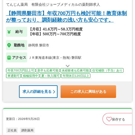
てんじん薬局 有限会社ジョーブメディカルの薬剤師求人
【静岡県磐田市】年収700万円も検討可能！教育体制
が整っており、調剤経験の浅い方も安心です。
【月収】41.6万円～58.3万円程度
給与
【年収】500万円～700万円程度
勤務地
静岡県 磐田市
アクセス
ＪＲ東海道本線(東京－熱海) 磐田駅
年収700万円以上可
新卒も応募可能
未経験者も応募可能
住宅補助（手当）あり
車通勤可
積極採用中
夏～秋入職可
年間休日120日以上
求人の詳細を見る
この求人に興味がある
更新日：2026年5月26日
保存する
正社員
調剤薬局