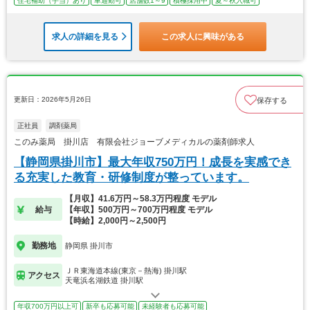
住宅補助（手当）あり
車通勤可
店舗数1～9
積極採用中
夏～秋入職可
求人の詳細を見る
この求人に興味がある
更新日：2026年5月26日
保存する
正社員
調剤薬局
このみ薬局 掛川店 有限会社ジョーブメディカルの薬剤師求人
【静岡県掛川市】最大年収750万円！成長を実感でき
る充実した教育・研修制度が整っています。
【月収】41.6万円～58.3万円程度 モデル
給与
【年収】500万円～700万円程度 モデル
【時給】2,000円～2,500円
勤務地
静岡県 掛川市
ＪＲ東海道本線(東京－熱海) 掛川駅
アクセス
天竜浜名湖鉄道 掛川駅
年収700万円以上可
新卒も応募可能
未経験者も応募可能