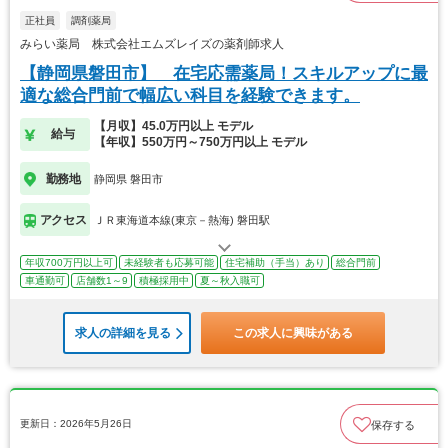
正社員
調剤薬局
みらい薬局 株式会社エムズレイズの薬剤師求人
【静岡県磐田市】 在宅応需薬局！スキルアップに最
適な総合門前で幅広い科目を経験できます。
【月収】45.0万円以上 モデル
給与
【年収】550万円～750万円以上 モデル
勤務地
静岡県 磐田市
アクセス
ＪＲ東海道本線(東京－熱海) 磐田駅
年収700万円以上可
未経験者も応募可能
住宅補助（手当）あり
総合門前
車通勤可
店舗数1～9
積極採用中
夏～秋入職可
求人の詳細を見る
この求人に興味がある
更新日：2026年5月26日
保存する