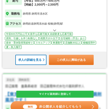
給与
【年収】500万円～600万円
【時給】2,000円～2,500円
勤務地
静岡県 静岡市清水区
アクセス
静岡鉄道静岡清水線 桜橋(静岡)駅
年収600万円以上可
新卒も応募可能
未経験者も応募可能
原則、引越しを伴う転勤なし
残業月10ｈ以下
住宅補助（手当）あり
産休・育休取得実績有り
スキルアップ
車通勤可
店舗数30以上
積極採用中
夏～秋入職可
求人の詳細を見る
この求人に興味がある