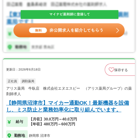
更新日：2026年6月18日
保存する
正社員
調剤薬局
アリス薬局 牛臥店 株式会社エヌエスピー （アリス薬局グループ）の薬
剤師求人
【静岡県沼津市】マイカー通勤OK！最新機器を設備
し、ミス防止と業務効率化に取り組んでいます。
【月収】30.0万円～40.0万円
給与
【年収】480万円～600万円
勤務地
静岡県 沼津市