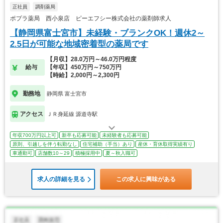
正社員
調剤薬局
ポプラ薬局 西小泉店 ピーエフシー株式会社の薬剤師求人
【静岡県富士宮市】未経験・ブランクOK！週休2～
2.5日が可能な地域密着型の薬局です
【月収】28.0万円～46.0万円程度
給与
【年収】450万円～750万円
【時給】2,000円～2,300円
勤務地
静岡県 富士宮市
アクセス
ＪＲ身延線 源道寺駅
年収700万円以上可
新卒も応募可能
未経験者も応募可能
原則、引越しを伴う転勤なし
住宅補助（手当）あり
産休・育休取得実績有り
車通勤可
店舗数10～29
積極採用中
夏～秋入職可
求人の詳細を見る
この求人に興味がある