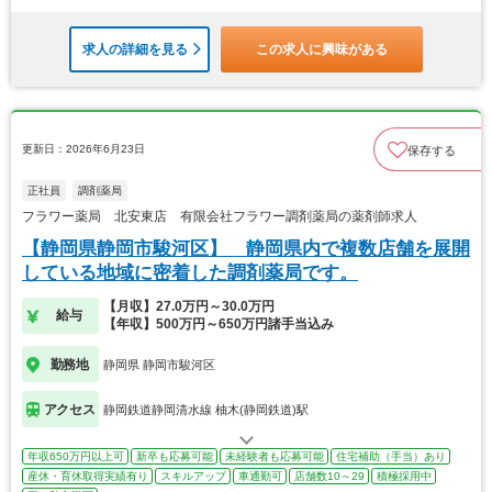
求人の詳細を見る
この求人に興味がある
更新日：2026年6月23日
保存する
正社員
調剤薬局
フラワー薬局 北安東店 有限会社フラワー調剤薬局の薬剤師求人
【静岡県静岡市駿河区】 静岡県内で複数店舗を展開
している地域に密着した調剤薬局です。
【月収】27.0万円～30.0万円
給与
【年収】500万円～650万円諸手当込み
勤務地
静岡県 静岡市駿河区
アクセス
静岡鉄道静岡清水線 柚木(静岡鉄道)駅
年収650万円以上可
新卒も応募可能
未経験者も応募可能
住宅補助（手当）あり
産休・育休取得実績有り
スキルアップ
車通勤可
店舗数10～29
積極採用中