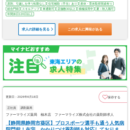
原則、引越しを伴う転勤なし
住宅補助（手当）あり
産休・育休取得実績有り
総合門前
スキルアップ
車通勤可
店舗数30以上
積極採用中
夏～秋入職可
年間休日120日以上
求人の詳細を見る
この求人に興味がある
更新日：2026年6月18日
保存する
正社員
調剤薬局
ファーマライズ薬局 柚木店 ファーマライズ株式会社の薬剤師求人
【静岡県静岡市葵区】プロスポーツ選手も通う人気病
院門前！在宅、かかりつけ薬剤師も対応しておりま