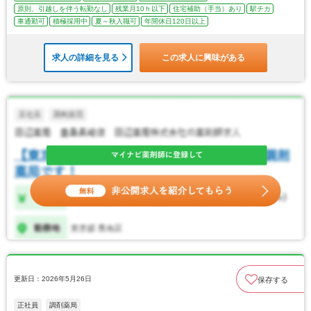
原則、引越しを伴う転勤なし
残業月10ｈ以下
住宅補助（手当）あり
駅チカ
車通勤可
積極採用中
夏～秋入職可
年間休日120日以上
求人の詳細を見る
この求人に興味がある
更新日：2026年5月26日
保存する
正社員
調剤薬局