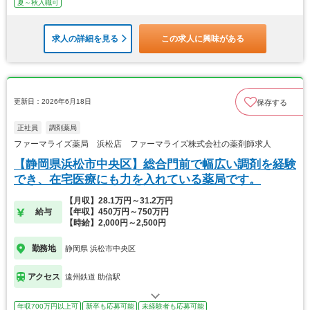
夏～秋入職可
求人の詳細を見る
この求人に興味がある
更新日：2026年6月18日
保存する
正社員
調剤薬局
ファーマライズ薬局 浜松店 ファーマライズ株式会社の薬剤師求人
【静岡県浜松市中央区】総合門前で幅広い調剤を経験
でき、在宅医療にも力を入れている薬局です。
【月収】28.1万円～31.2万円
給与
【年収】450万円～750万円
【時給】2,000円～2,500円
勤務地
静岡県 浜松市中央区
アクセス
遠州鉄道 助信駅
年収700万円以上可
新卒も応募可能
未経験者も応募可能