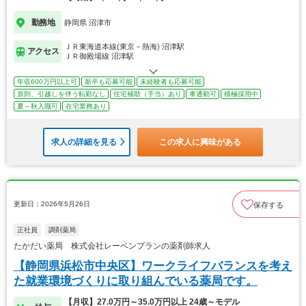
勤務地
静岡県 沼津市
ＪＲ東海道本線(東京－熱海) 沼津駅
アクセス
ＪＲ御殿場線 沼津駅
年収600万円以上可
新卒も応募可能
未経験者も応募可能
原則、引越しを伴う転勤なし
住宅補助（手当）あり
車通勤可
積極採用中
夏～秋入職可
在宅業務あり
求人の詳細を見る
この求人に興味がある
更新日：2026年5月26日
保存する
正社員
調剤薬局
たかだい薬局 株式会社レーベンプランの薬剤師求人
【静岡県浜松市中央区】ワークライフバランスを考え
た就業環境づくりに取り組んでいる薬局です。
【月収】27.0万円～35.0万円以上 24歳～モデル