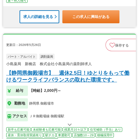
夏～秋入職可
求人の詳細を見る
この求人に興味がある
更新日：2026年5月26日
保存する
パート・アルバイト
調剤薬局
小島薬局 新橋店 株式会社小島薬局の薬剤師求人
【静岡県御殿場市】 週休2.5日！ゆとりをもって働
けるワークライフバランスの取れた環境です。
給与
【時給】2,000円～
勤務地
静岡県 御殿場市
アクセス
ＪＲ御殿場線 御殿場駅
新卒も応募可能
未経験者も応募可能
残業月10ｈ以下
住宅補助（手当）あり
産休・育休取得実績有り
駅チカ
車通勤可
店舗数10～29
積極採用中