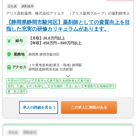
正社員
調剤薬局
アリス高松薬局 株式会社アイエス （アリス薬局グループ）の薬剤師求人
【静岡県静岡市駿河区】薬剤師としての資質向上を目
指した充実の研修カリキュラムがあります。
【月収】26.0万円以上
給与
【年収】450万円～600万円以上
勤務地
静岡県 静岡市駿河区
ＪＲ東海道本線(東京－熱海) 静岡駅
アクセス
静岡鉄道静岡清水線 日吉町駅
年収600万円以上可
新卒も応募可能
未経験者も応募可能
原則、引越しを伴う転勤なし
住宅補助（手当）あり
車通勤可
積極採用中
夏～秋入職可
求人の詳細を見る
この求人に興味がある