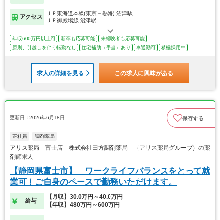
ＪＲ東海道本線(東京－熱海) 沼津駅
アクセス
ＪＲ御殿場線 沼津駅
年収600万円以上可
新卒も応募可能
未経験者も応募可能
原則、引越しを伴う転勤なし
住宅補助（手当）あり
車通勤可
積極採用中
求人の詳細を見る
この求人に興味がある
更新日：2026年6月18日
保存する
正社員
調剤薬局
アリス薬局 富士店 株式会社田方調剤薬局 （アリス薬局グループ）の薬
剤師求人
【静岡県富士市】 ワークライフバランスをとって就
業可！ご自身のペースで勤務いただけます。
【月収】30.0万円～40.0万円
給与
【年収】480万円～600万円