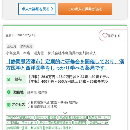
求人の詳細を見る
この求人に興味がある
更新日：2026年7月7日
保存する
正社員
調剤薬局
小島薬局 本店・漢方堂 株式会社小島薬局の薬剤師求人
【静岡県沼津市】定期的に研修会を開催しており、漢
方医学と西洋医学をしっかり学べる薬局です。
【月収】26.0万円～35.0万円以上 24歳～30歳モデル
給与
【年収】400万円～550万円以上 24歳～30歳モデル
勤務地
静岡県 沼津市
ＪＲ東海道本線(東京－熱海) 沼津駅
アクセス
ＪＲ御殿場線 沼津駅
年収550万円以上可
新卒も応募可能
未経験者も応募可能
残業月10ｈ以下
住宅補助（手当）あり
産休・育休取得実績有り
車通勤可
店舗数10～29
積極採用中
夏～秋入職可
年間休日120日以上