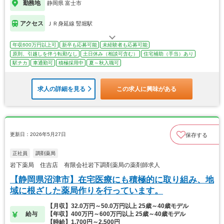
勤務地
静岡県 富士市
アクセス
ＪＲ身延線 竪堀駅
年収600万円以上可
新卒も応募可能
未経験者も応募可能
原則、引越しを伴う転勤なし
土日休み（相談可含む）
住宅補助（手当）あり
駅チカ
車通勤可
積極採用中
夏～秋入職可
求人の詳細を見る
この求人に興味がある
更新日：2026年5月27日
保存する
正社員
調剤薬局
岩下薬局 住吉店 有限会社岩下調剤薬局の薬剤師求人
【静岡県沼津市】在宅医療にも積極的に取り組み、地
域に根ざした薬局作りを行っています。
【月収】32.0万円～50.0万円以上 25歳～40歳モデル
給与
【年収】400万円～600万円以上 25歳～40歳モデル
【時給】1,700円～2,500円