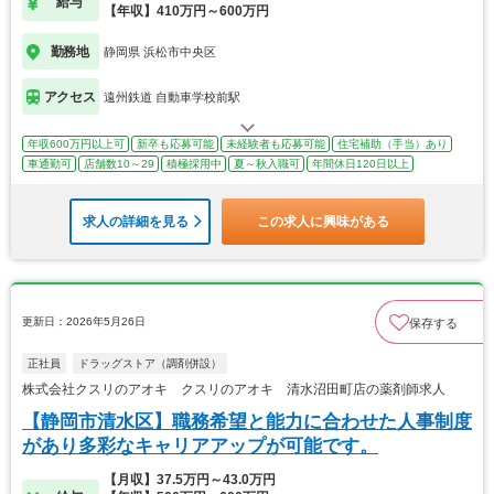
給与
【年収】410万円～600万円
勤務地
静岡県 浜松市中央区
アクセス
遠州鉄道 自動車学校前駅
年収600万円以上可
新卒も応募可能
未経験者も応募可能
住宅補助（手当）あり
車通勤可
店舗数10～29
積極採用中
夏～秋入職可
年間休日120日以上
求人の詳細を見る
この求人に興味がある
更新日：2026年5月26日
保存する
正社員
ドラッグストア（調剤併設）
株式会社クスリのアオキ クスリのアオキ 清水沼田町店の薬剤師求人
【静岡市清水区】職務希望と能力に合わせた人事制度
があり多彩なキャリアアップが可能です。
【月収】37.5万円～43.0万円