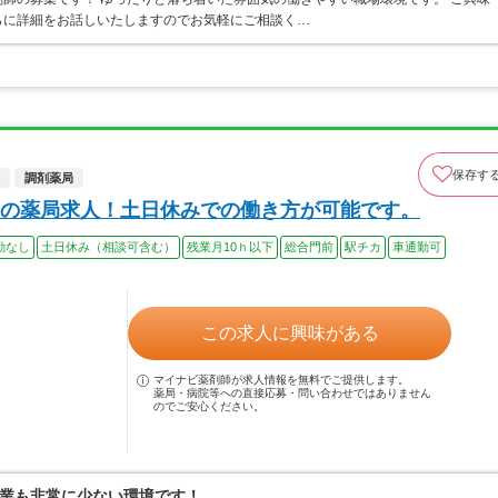
らに詳細をお話しいたしますのでお気軽にご相談く…
保存す
調剤薬局
の薬局求人！土日休みでの働き方が可能です。
勤なし
土日休み（相談可含む）
残業月10ｈ以下
総合門前
駅チカ
車通勤可
この求人に興味がある
マイナビ薬剤師が求人情報を無料でご提供します。
薬局・病院等への直接応募・問い合わせではありません
のでご安心ください。
業も非常に少ない環境です！