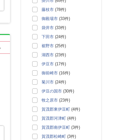
掛川市
(65件)
藤枝市
(78件)
御殿場市
(33件)
袋井市
(33件)
下田市
(24件)
裾野市
(25件)
る
湖西市
(23件)
伊豆市
(17件)
御前崎市
(16件)
菊川市
(24件)
伊豆の国市
(30件)
牧之原市
(23件)
賀茂郡東伊豆町
(4件)
賀茂郡河津町
(4件)
賀茂郡南伊豆町
(3件)
賀茂郡松崎町
(3件)