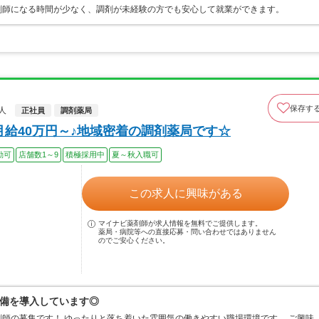
剤師になる時間が少なく、調剤が未経験の方でも安心して就業ができます。
保存す
人
正社員
調剤薬局
月給40万円～♪地域密着の調剤薬局です☆
勤可
店舗数1～9
積極採用中
夏～秋入職可
この求人に興味がある
マイナビ薬剤師が求人情報を無料でご提供します。
薬局・病院等への直接応募・問い合わせではありません
のでご安心ください。
備を導入しています◎
師の募集です！ ゆったりと落ち着いた雰囲気の働きやすい職場環境です。 ご興味