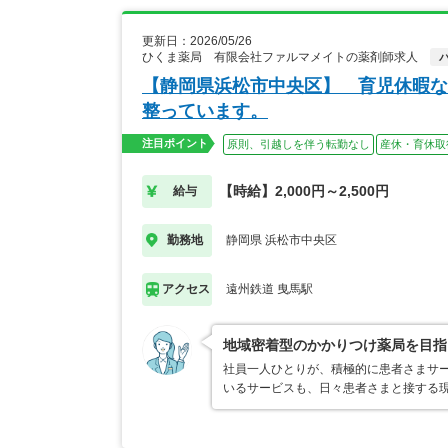
更新日：2026/05/26
ひくま薬局 有限会社ファルマメイトの薬剤師求人
【静岡県浜松市中央区】 育児休暇な
整っています。
注目ポイント
原則、引越しを伴う転勤なし
産休・育休取
【時給】2,000円～2,500円
給与
静岡県 浜松市中央区
勤務地
遠州鉄道 曳馬駅
アクセス
地域密着型のかかりつけ薬局を目指
社員一人ひとりが、積極的に患者さまサ
いるサービスも、日々患者さまと接する