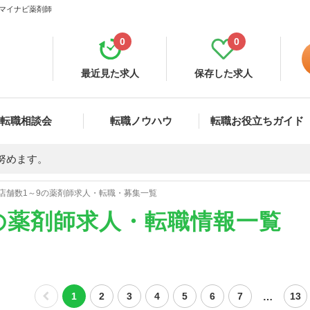
 マイナビ薬剤師
0
0
最近見た求人
保存した求人
転職相談会
転職ノウハウ
転職お役立ちガイド
努めます。
店舗数1～9の薬剤師求人・転職・募集一覧
の薬剤師求人・転職情報一覧
…
1
2
3
4
5
6
7
13