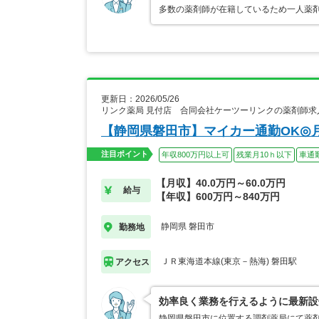
多数の薬剤師が在籍しているため一人薬
更新日：2026/05/26
リンク薬局 見付店 合同会社ケーツーリンクの薬剤師求
【静岡県磐田市】マイカー通勤OK◎
注目ポイント
年収800万円以上可
残業月10ｈ以下
車通
【月収】40.0万円～60.0万円
給与
【年収】600万円～840万円
静岡県 磐田市
勤務地
ＪＲ東海道本線(東京－熱海) 磐田駅
アクセス
効率良く業務を行えるように最新設
静岡県磐田市に位置する調剤薬局にて薬剤