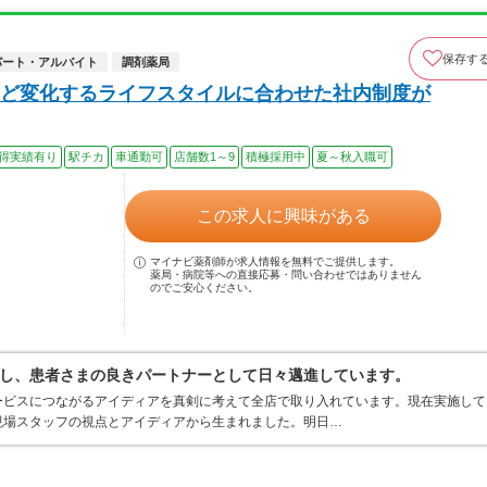
保存す
パート・アルバイト
調剤薬局
ど変化するライフスタイルに合わせた社内制度が
得実績有り
駅チカ
車通勤可
店舗数1～9
積極採用中
夏～秋入職可
この求人に興味がある
マイナビ薬剤師が求人情報を無料でご提供します。
薬局・病院等への直接応募・問い合わせではありません
のでご安心ください。
し、患者さまの良きパートナーとして日々邁進しています。
ービスにつながるアイディアを真剣に考えて全店で取り入れています。現在実施して
現場スタッフの視点とアイディアから生まれました。明日…