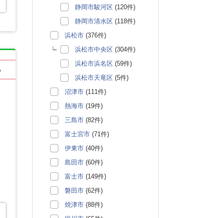
静岡市駿河区
(120件)
静岡市清水区
(118件)
浜松市
(376件)
浜松市中央区
(304件)
浜松市浜名区
(59件)
る
浜松市天竜区
(5件)
沼津市
(111件)
熱海市
(19件)
三島市
(82件)
富士宮市
(71件)
伊東市
(40件)
島田市
(60件)
富士市
(149件)
磐田市
(62件)
焼津市
(88件)