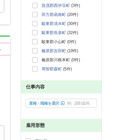
賀茂郡西伊豆町
(3件)
田方郡函南町
(20件)
駿東郡清水町
(30件)
駿東郡長泉町
(32件)
駿東郡小山町 (0件)
る
榛原郡吉田町
(19件)
榛原郡川根本町 (0件)
周智郡森町
(5件)
仕事内容
業種・職種を選択
例）調剤薬局
雇用形態