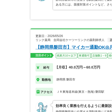
ある方には、面接対策ポイントなど、さ
更新日：2026/05/26
リンク薬局 合同会社ケーツーリンクの薬剤師求人
【静岡県磐田市】マイカー通勤OK◎
注目ポイント
残業月10ｈ以下
車通勤可
店舗数1～9
積
【月収】40.0万円～60.0万円
給与
静岡県 磐田市
勤務地
ＪＲ東海道本線(東京－熱海) 磐田駅
アクセス
効率良く業務を行えるように最新設
静岡県磐田市に位置する調剤薬局にて薬剤