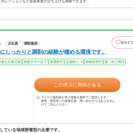
ラボレーションなど新規事業の立ち上げも体験できます…
保存す
人
正社員
調剤薬局
にしっかりと調剤の経験が積める環境です。
験者も応募可能
残業月10ｈ以下
車通勤可
店舗数1～9
積極採用中
夏～秋入職可
この求人に興味がある
マイナビ薬剤師が求人情報を無料でご提供します。
薬局・病院等への直接応募・問い合わせではありません
のでご安心ください。
している地域密着型の企業です。