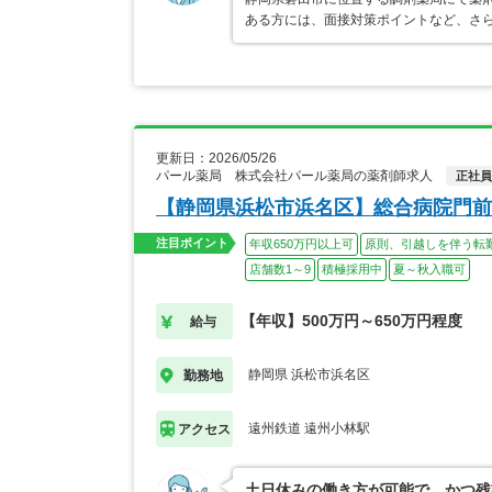
ある方には、面接対策ポイントなど、さ
更新日：2026/05/26
パール薬局 株式会社パール薬局の薬剤師求人
正社員
【静岡県浜松市浜名区】総合病院門前
注目ポイント
年収650万円以上可
原則、引越しを伴う転
店舗数1～9
積極採用中
夏～秋入職可
【年収】500万円～650万円程度
給与
静岡県 浜松市浜名区
勤務地
遠州鉄道 遠州小林駅
アクセス
土日休みの働き方が可能で、かつ残