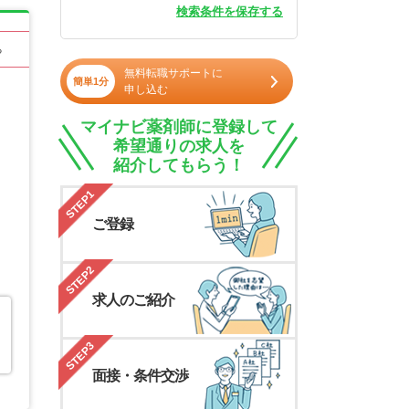
検索条件を保存する
る
無料転職サポートに
簡単1分
申し込む
マイナビ薬剤師に登録して
希望通りの求人を
紹介してもらう！
STEP1
ご登録
STEP2
求人のご紹介
STEP3
面接・条件交渉