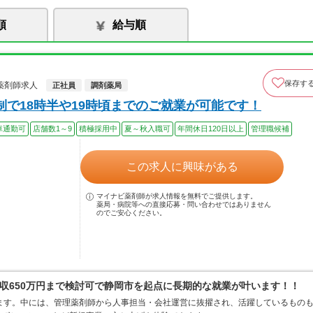
順
給与順
保存す
薬剤師求人
正社員
調剤薬局
で18時半や19時頃までのご就業が可能です！
車通勤可
店舗数1～9
積極採用中
夏～秋入職可
年間休日120日以上
管理職候補
この求人に興味がある
マイナビ薬剤師が求人情報を無料でご提供します。
薬局・病院等への直接応募・問い合わせではありません
のでご安心ください。
収650万円まで検討可で静岡市を起点に長期的な就業が叶います！！
ます。中には、管理薬剤師から人事担当・会社運営に抜擢され、活躍しているもの