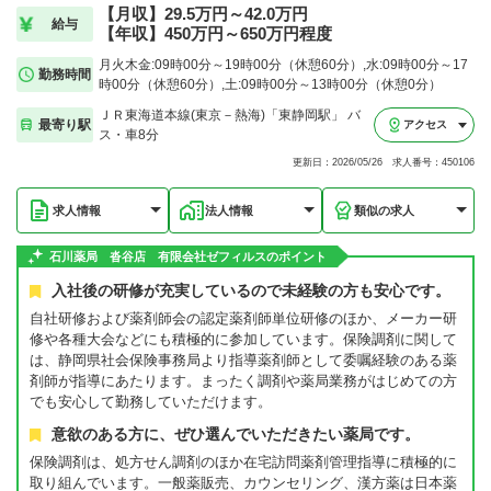
【月収】29.5万円～42.0万円
給与
【年収】450万円～650万円程度
月火木金:09時00分～19時00分（休憩60分）,水:09時00分～17
勤務時間
時00分（休憩60分）,土:09時00分～13時00分（休憩0分）
ＪＲ東海道本線(東京－熱海)「東静岡駅」 バ
最寄り駅
アクセス
ス・車8分
更新日：2026/05/26 求人番号：450106
求人情報
法人情報
類似の求人
石川薬局 沓谷店 有限会社ゼフィルスのポイント
入社後の研修が充実しているので未経験の方も安心です。
自社研修および薬剤師会の認定薬剤師単位研修のほか、メーカー研
修や各種大会などにも積極的に参加しています。保険調剤に関して
は、静岡県社会保険事務局より指導薬剤師として委嘱経験のある薬
剤師が指導にあたります。まったく調剤や薬局業務がはじめての方
でも安心して勤務していただけます。
意欲のある方に、ぜひ選んでいただきたい薬局です。
保険調剤は、処方せん調剤のほか在宅訪問薬剤管理指導に積極的に
取り組んでいます。一般薬販売、カウンセリング、漢方薬は日本薬