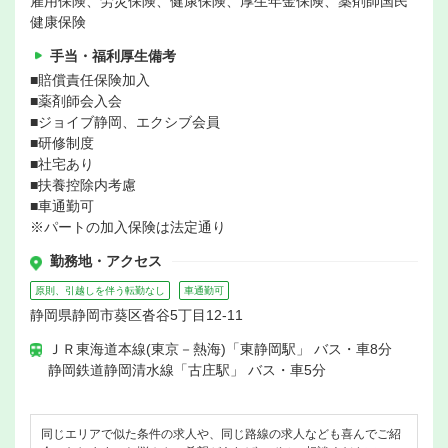
雇用保険、労災保険、健康保険、厚生年金保険、薬剤師国民
健康保険
手当・福利厚生備考
■賠償責任保険加入
■薬剤師会入会
■ジョイブ静岡、エクシブ会員
■研修制度
■社宅あり
■扶養控除内考慮
■車通勤可
※パートの加入保険は法定通り
勤務地・アクセス
原則、引越しを伴う転勤なし
車通勤可
静岡県静岡市葵区沓谷5丁目12-11
ＪＲ東海道本線(東京－熱海)「東静岡駅」 バス・車8分
静岡鉄道静岡清水線「古庄駅」 バス・車5分
同じエリアで似た条件の求人や、同じ路線の求人なども喜んでご紹