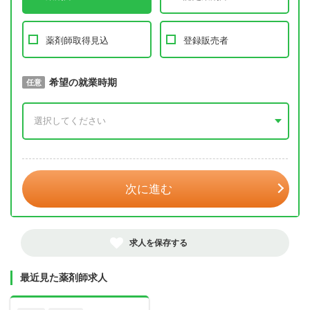
薬剤師取得見込
登録販売者
取得予定年
希望の就業時期
必須
任意
年 3月
次に進む
求人を保存する
最近見た薬剤師求人