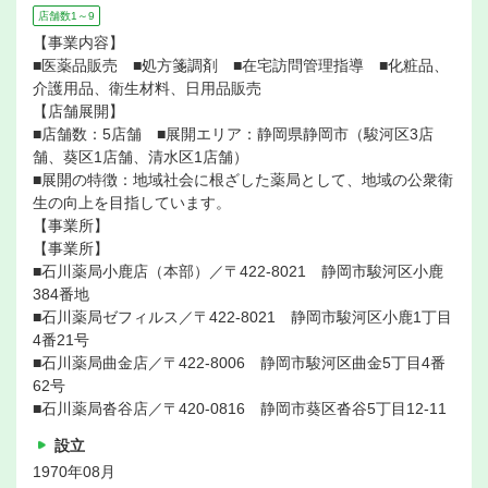
店舗数1～9
【事業内容】
■医薬品販売 ■処方箋調剤 ■在宅訪問管理指導 ■化粧品、
介護用品、衛生材料、日用品販売
【店舗展開】
■店舗数：5店舗 ■展開エリア：静岡県静岡市（駿河区3店
舗、葵区1店舗、清水区1店舗）
■展開の特徴：地域社会に根ざした薬局として、地域の公衆衛
生の向上を目指しています。
【事業所】
【事業所】
■石川薬局小鹿店（本部）／〒422-8021 静岡市駿河区小鹿
384番地
■石川薬局ゼフィルス／〒422-8021 静岡市駿河区小鹿1丁目
4番21号
■石川薬局曲金店／〒422-8006 静岡市駿河区曲金5丁目4番
62号
■石川薬局沓谷店／〒420-0816 静岡市葵区沓谷5丁目12-11
設立
1970年08月