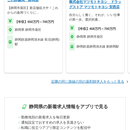
このみ薬局 静岡店
株式会社マツモトキヨシ ドラッ
グストア マツモトキヨシ 安西店
【静岡市葵区】新店舗拡大中！これ
からの薬局づくりに…
自分らしく働く。それが、いい仕事
の第一歩。選択的週…
【年収】650万円～700万円
【年収】458万円～700万円
静岡県 静岡市葵区
静岡県 静岡市葵区
静岡鉄道静岡清水線 長沼(静岡)
駅
静岡鉄道静岡清水線 新静岡駅
近隣の同じ路線の別の薬剤師求人をもっと見る
静岡県の新着求人情報をアプリで見る
勤務地別の新着求人を毎日更新
通知設定でおすすめの求人を見逃さない
転職に役立つアプリ限定コンテンツを配信中