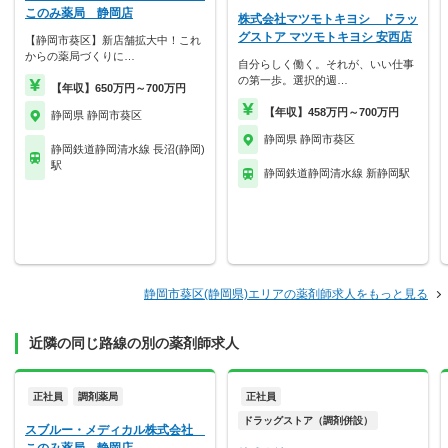
このみ薬局 静岡店
株式会社マツモトキヨシ ドラッ
グストア マツモトキヨシ 安西店
【静岡市葵区】新店舗拡大中！これ
からの薬局づくりに…
自分らしく働く。それが、いい仕事
の第一歩。選択的週…
【年収】650万円～700万円
【年収】458万円～700万円
静岡県 静岡市葵区
静岡県 静岡市葵区
静岡鉄道静岡清水線 長沼(静岡)
駅
静岡鉄道静岡清水線 新静岡駅
静岡市葵区(静岡県)エリアの薬剤師求人をもっと見る
近隣の同じ路線の別の薬剤師求人
正社員
調剤薬局
正社員
ドラッグストア（調剤併設）
スブルー・メディカル株式会社