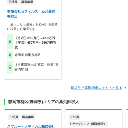
正社員
調剤薬局
有限会社ゼフィルス 石川薬局
沓谷店
「最大よりも最良」を心がける地域
に根差した薬局です…
【月収】29.5万円～42.0万円
【年収】450万円～650万円程
度
静岡県 静岡市葵区
ＪＲ東海道本線(東京－熱海) 東
静岡駅 他
最近見た薬剤師求人をもっと見る
静岡市葵区(静岡県)エリアの薬剤師求人
正社員
調剤薬局
正社員
ドラッグストア（調剤併設）
スブルー・メディカル株式会社