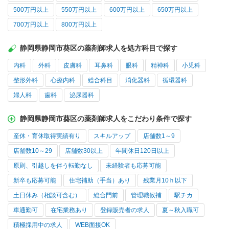
500万円以上
550万円以上
600万円以上
650万円以上
700万円以上
800万円以上
静岡県静岡市葵区の薬剤師求人を処方科目で探す
内科
外科
皮膚科
耳鼻科
眼科
精神科
小児科
整形外科
心療内科
総合科目
消化器科
循環器科
婦人科
歯科
泌尿器科
静岡県静岡市葵区の薬剤師求人をこだわり条件で探す
産休・育休取得実績有り
スキルアップ
店舗数1～9
店舗数10～29
店舗数30以上
年間休日120日以上
原則、引越しを伴う転勤なし
未経験者も応募可能
新卒も応募可能
住宅補助（手当）あり
残業月10ｈ以下
土日休み（相談可含む）
総合門前
管理職候補
駅チカ
車通勤可
在宅業務あり
登録販売者の求人
夏～秋入職可
積極採用中の求人
WEB面接OK