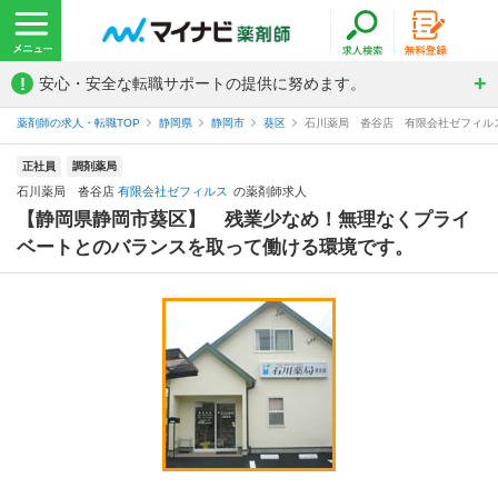
!
安心・安全な転職サポートの提供に努めます。
薬剤師の求人・転職TOP
静岡県
静岡市
葵区
石川薬局 沓谷店 有限会社ゼフィル
正社員
調剤薬局
石川薬局 沓谷店
有限会社ゼフィルス
の薬剤師求人
【静岡県静岡市葵区】 残業少なめ！無理なくプライ
ベートとのバランスを取って働ける環境です。