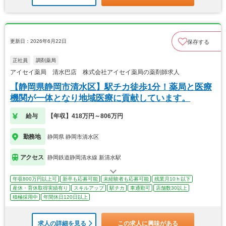
更新日：2026年6月22日
保存する
正社員
調剤薬局
アイセイ薬局 清水巴店 株式会社アイセイ薬局の薬剤師求人
【静岡県静岡市清水区】駅チカ徒歩1分！薬局と医療
機関が一体となり地域医療に貢献しています。
給与
【年収】418万円～806万円
勤務地
静岡県 静岡市清水区
アクセス
静岡鉄道静岡清水線 新清水駅
年収800万円以上可
新卒も応募可能
未経験者も応募可能
残業月10ｈ以下
産休・育休取得実績有り
スキルアップ
駅チカ
車通勤可
店舗数30以上
積極採用中
年間休日120日以上
求人の詳細を見る
この求人に興味がある