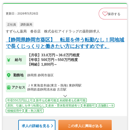
更新日：2026年5月26日
保存する
正社員
調剤薬局
すずらん薬局 沓谷店 株式会社アイドラッグの薬剤師求人
【静岡県静岡市葵区】 転居を伴う転勤なし！同地域
で長くじっくりと働きたい方におすすめです。
【月収】33.0万円～36.0万円程度
給与
【年収】500万円～550万円程度
【時給】1,800円～
勤務地
静岡県 静岡市葵区
ＪＲ東海道本線(東京－熱海) 東静岡駅
アクセス
静岡鉄道静岡清水線 古庄駅
年収550万円以上可
新卒も応募可能
未経験者も応募可能
原則、引越しを伴う転勤なし
産休・育休取得実績有り
車通勤可
店舗数1～9
積極採用中
夏～秋入職可
求人の詳細を見る
この求人に興味がある