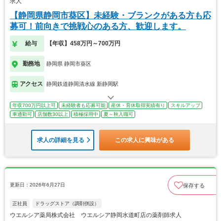
求人
【静岡県静岡市葵区】未経験・ブランクがある方も応
募可！前向きで挑戦心のある方、歓迎します。
給与
【年収】458万円～700万円
勤務地
静岡県 静岡市葵区
アクセス
静岡鉄道静岡清水線 新静岡駅
年収700万円以上可
未経験者も応募可能
産休・育休取得実績有り
スキルアップ
車通勤可
店舗数30以上
積極採用中
夏～秋入職可
求人の詳細を見る
この求人に興味がある
更新日：2026年6月27日
保存する
正社員
ドラッグストア（調剤併設）
ウエルシア薬局株式会社 ウエルシア静岡水道町店の薬剤師求人