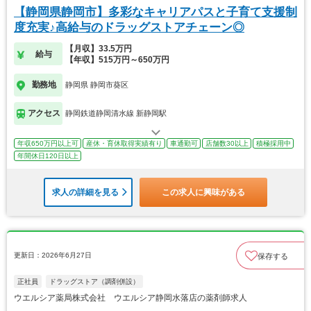
【静岡県静岡市】多彩なキャリアパスと子育て支援制
度充実♪高給与のドラッグストアチェーン◎
【月収】33.5万円
給与
【年収】515万円～650万円
勤務地
静岡県 静岡市葵区
アクセス
静岡鉄道静岡清水線 新静岡駅
年収650万円以上可
産休・育休取得実績有り
車通勤可
店舗数30以上
積極採用中
年間休日120日以上
求人の詳細を見る
この求人に興味がある
更新日：2026年6月27日
保存する
正社員
ドラッグストア（調剤併設）
ウエルシア薬局株式会社 ウエルシア静岡水落店の薬剤師求人