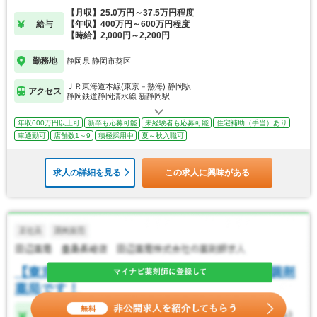
【月収】25.0万円～37.5万円程度
給与
【年収】400万円～600万円程度
【時給】2,000円～2,200円
勤務地
静岡県 静岡市葵区
ＪＲ東海道本線(東京－熱海) 静岡駅
アクセス
静岡鉄道静岡清水線 新静岡駅
年収600万円以上可
新卒も応募可能
未経験者も応募可能
住宅補助（手当）あり
車通勤可
店舗数1～9
積極採用中
夏～秋入職可
求人の詳細を見る
この求人に興味がある