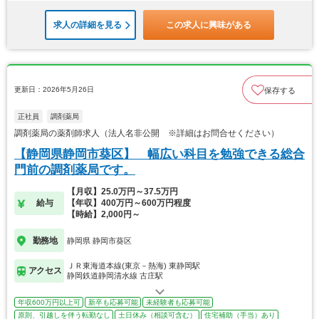
求人の詳細を見る
この求人に興味がある
更新日：2026年5月26日
保存する
正社員
調剤薬局
調剤薬局の薬剤師求人（法人名非公開 ※詳細はお問合せください）
【静岡県静岡市葵区】 幅広い科目を勉強できる総合
門前の調剤薬局です。
【月収】25.0万円～37.5万円
給与
【年収】400万円～600万円程度
【時給】2,000円～
勤務地
静岡県 静岡市葵区
ＪＲ東海道本線(東京－熱海) 東静岡駅
アクセス
静岡鉄道静岡清水線 古庄駅
年収600万円以上可
新卒も応募可能
未経験者も応募可能
原則、引越しを伴う転勤なし
土日休み（相談可含む）
住宅補助（手当）あり