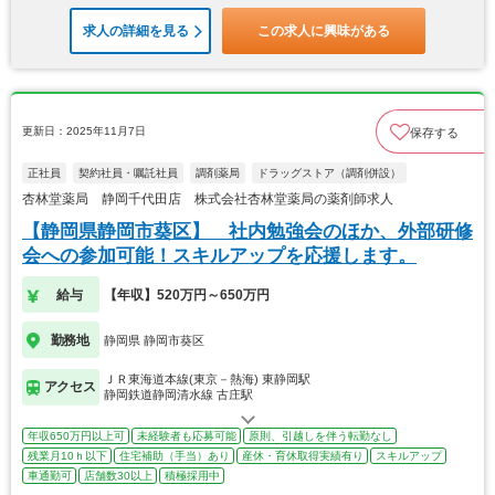
求人の詳細を見る
この求人に興味がある
更新日：2025年11月7日
保存する
正社員
契約社員・嘱託社員
調剤薬局
ドラッグストア（調剤併設）
杏林堂薬局 静岡千代田店 株式会社杏林堂薬局の薬剤師求人
【静岡県静岡市葵区】 社内勉強会のほか、外部研修
会への参加可能！スキルアップを応援します。
給与
【年収】520万円～650万円
勤務地
静岡県 静岡市葵区
ＪＲ東海道本線(東京－熱海) 東静岡駅
アクセス
静岡鉄道静岡清水線 古庄駅
年収650万円以上可
未経験者も応募可能
原則、引越しを伴う転勤なし
残業月10ｈ以下
住宅補助（手当）あり
産休・育休取得実績有り
スキルアップ
車通勤可
店舗数30以上
積極採用中