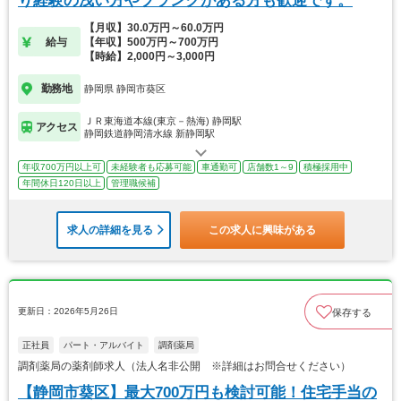
り経験の浅い方やブランクがある方も歓迎です。
【月収】30.0万円～60.0万円
給与
【年収】500万円～700万円
【時給】2,000円～3,000円
勤務地
静岡県 静岡市葵区
ＪＲ東海道本線(東京－熱海) 静岡駅
アクセス
静岡鉄道静岡清水線 新静岡駅
年収700万円以上可
未経験者も応募可能
車通勤可
店舗数1～9
積極採用中
年間休日120日以上
管理職候補
求人の詳細を見る
この求人に興味がある
更新日：2026年5月26日
保存する
正社員
パート・アルバイト
調剤薬局
調剤薬局の薬剤師求人（法人名非公開 ※詳細はお問合せください）
【静岡市葵区】最大700万円も検討可能！住宅手当の