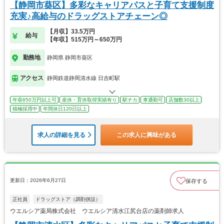
【静岡市葵区】多彩なキャリアパスと子育て支援制度
充実♪高給与のドラッグストアチェーン◎
【月収】33.5万円
給与
【年収】515万円～650万円
勤務地
静岡県 静岡市葵区
アクセス
静岡鉄道静岡清水線 日吉町駅
年収650万円以上可
産休・育休取得実績有り
駅チカ
車通勤可
店舗数30以上
積極採用中
年間休日120日以上
求人の詳細を見る
この求人に興味がある
更新日：2026年6月27日
保存する
正社員
ドラッグストア（調剤併設）
ウエルシア薬局株式会社 ウエルシア清水江尻台店の薬剤師求人