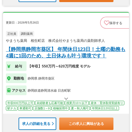
更新日：2026年5月26日
保存する
正社員
調剤薬局
やまうち薬局 相生町店 株式会社やまうち薬局の薬剤師求人
【静岡県静岡市葵区】 年間休日123日！土曜の勤務も
4週に1回のため、土日休みも叶う環境です！
給与
【年収】550万円～620万円程度 モデル
勤務地
静岡県 静岡市葵区
アクセス
静岡鉄道静岡清水線 日吉町駅
年収600万円以上可
未経験者も応募可能
残業月10ｈ以下
産休・育休取得実績有り
駅チカ
車通勤可
店舗数1～9
積極採用中
夏～秋入職可
年間休日120日以上
求人の詳細を見る
この求人に興味がある