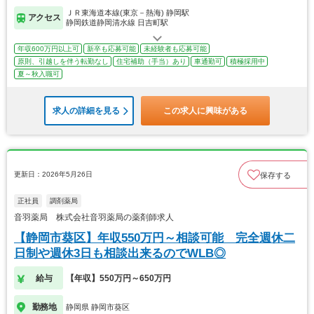
ＪＲ東海道本線(東京－熱海) 静岡駅
アクセス
静岡鉄道静岡清水線 日吉町駅
年収600万円以上可
新卒も応募可能
未経験者も応募可能
原則、引越しを伴う転勤なし
住宅補助（手当）あり
車通勤可
積極採用中
夏～秋入職可
求人の詳細を見る
この求人に興味がある
更新日：2026年5月26日
保存する
正社員
調剤薬局
音羽薬局 株式会社音羽薬局の薬剤師求人
【静岡市葵区】年収550万円～相談可能 完全週休二
日制や週休3日も相談出来るのでWLB◎
給与
【年収】550万円～650万円
勤務地
静岡県 静岡市葵区