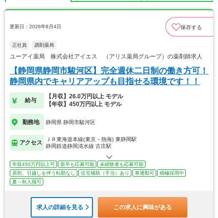
更新日：2026年8月4日
保存する
正社員
調剤薬局
ユーアイ薬局 株式会社アイエス （アリス薬局グループ）の薬剤師求人
【静岡県静岡市駿河区】完全週休二日制の働き方可！
静岡県内でキャリアアップも目指せる環境です！！
【月収】26.0万円以上 モデル
給与
【年収】450万円以上 モデル
勤務地
静岡県 静岡市駿河区
ＪＲ東海道本線(東京－熱海) 東静岡駅
アクセス
静岡鉄道静岡清水線 古庄駅
年収450万円以上可
新卒も応募可能
未経験者も応募可能
原則、引越しを伴う転勤なし
住宅補助（手当）あり
車通勤可
積極採用中
夏～秋入職可
求人の詳細を見る
この求人に興味がある