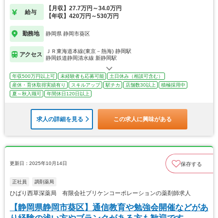
【月収】27.7万円～34.0万円
給与
【年収】420万円～530万円
勤務地
静岡県 静岡市葵区
ＪＲ東海道本線(東京－熱海) 静岡駅
アクセス
静岡鉄道静岡清水線 新静岡駅
年収500万円以上可
未経験者も応募可能
土日休み（相談可含む）
産休・育休取得実績有り
スキルアップ
駅チカ
店舗数30以上
積極採用中
夏～秋入職可
年間休日120日以上
求人の詳細を見る
この求人に興味がある
更新日：2025年10月14日
保存する
正社員
調剤薬局
ひばり西草深薬局 有限会社ブリケンコーポレーションの薬剤師求人
【静岡県静岡市葵区】通信教育や勉強会開催などがあ