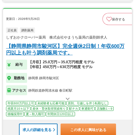
更新日：2026年5月26日
保存する
正社員
調剤薬局
しずおかクローバー薬局 株式会社やまうち薬局の薬剤師求人
【静岡県静岡市駿河区】完全週休2日制！年収600万
円以上も叶う調剤薬局です。
【月収】25.0万円～35.0万円程度 モデル
給与
【年収】450万円～630万円程度 モデル
勤務地
静岡県 静岡市駿河区
アクセス
静岡鉄道静岡清水線 春日町駅
年収600万円以上可
未経験者も応募可能
原則、引越しを伴う転勤なし
残業月10ｈ以下
産休・育休取得実績有り
駅チカ
車通勤可
店舗数1～9
積極採用中
夏～秋入職可
年間休日120日以上
求人の詳細を見る
この求人に興味がある