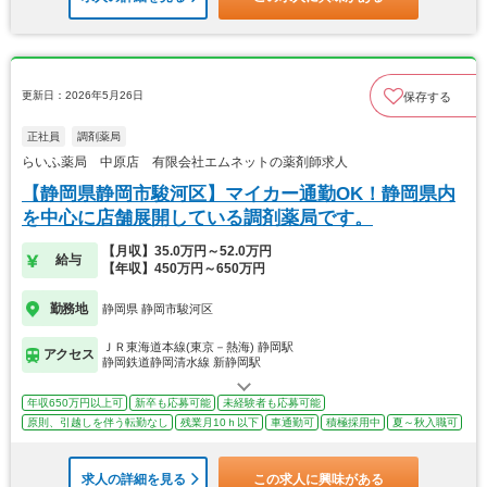
更新日：2026年5月26日
保存する
正社員
調剤薬局
らいふ薬局 中原店 有限会社エムネットの薬剤師求人
【静岡県静岡市駿河区】マイカー通勤OK！静岡県内
を中心に店舗展開している調剤薬局です。
【月収】35.0万円～52.0万円
給与
【年収】450万円～650万円
勤務地
静岡県 静岡市駿河区
ＪＲ東海道本線(東京－熱海) 静岡駅
アクセス
静岡鉄道静岡清水線 新静岡駅
年収650万円以上可
新卒も応募可能
未経験者も応募可能
原則、引越しを伴う転勤なし
残業月10ｈ以下
車通勤可
積極採用中
夏～秋入職可
求人の詳細を見る
この求人に興味がある