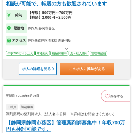
相談が可能で、転居の方も歓迎されています
【年収】500万円～700万円
給与
【時給】2,000円～2,500円
勤務地
静岡県 静岡市葵区
アクセス
静岡鉄道静岡清水線 新静岡駅
年収700万円以上可
車通勤可
積極採用中
夏～秋入職可
管理職候補
求人の詳細を見る
この求人に興味がある
更新日：2026年5月26日
保存する
正社員
調剤薬局
調剤薬局の薬剤師求人（法人名非公開 ※詳細はお問合せください）
【静岡県静岡市葵区】管理薬剤師募集中！年収700万
円も検討可能です。