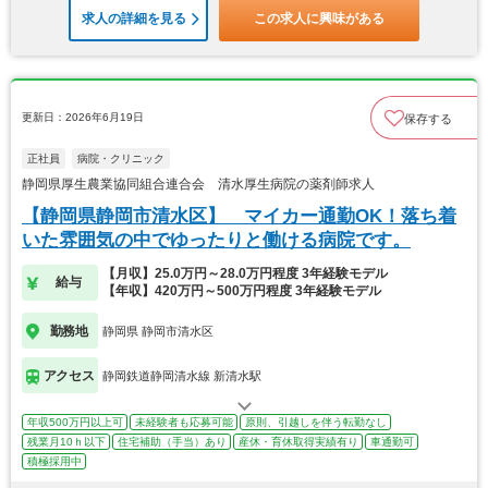
求人の詳細を見る
この求人に興味がある
更新日：2026年6月19日
保存する
正社員
病院・クリニック
静岡県厚生農業協同組合連合会 清水厚生病院の薬剤師求人
【静岡県静岡市清水区】 マイカー通勤OK！落ち着
いた雰囲気の中でゆったりと働ける病院です。
【月収】25.0万円～28.0万円程度 3年経験モデル
給与
【年収】420万円～500万円程度 3年経験モデル
勤務地
静岡県 静岡市清水区
アクセス
静岡鉄道静岡清水線 新清水駅
年収500万円以上可
未経験者も応募可能
原則、引越しを伴う転勤なし
残業月10ｈ以下
住宅補助（手当）あり
産休・育休取得実績有り
車通勤可
積極採用中