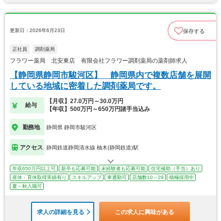
更新日：2026年6月23日
保存する
正社員
調剤薬局
フラワー薬局 北安東店 有限会社フラワー調剤薬局の薬剤師求人
【静岡県静岡市駿河区】 静岡県内で複数店舗を展開
している地域に密着した調剤薬局です。
【月収】27.0万円～30.0万円
給与
【年収】500万円～650万円諸手当込み
勤務地
静岡県 静岡市駿河区
アクセス
静岡鉄道静岡清水線 柚木(静岡鉄道)駅
年収650万円以上可
新卒も応募可能
未経験者も応募可能
住宅補助（手当）あり
産休・育休取得実績有り
スキルアップ
車通勤可
店舗数10～29
積極採用中
夏～秋入職可
求人の詳細を見る
この求人に興味がある