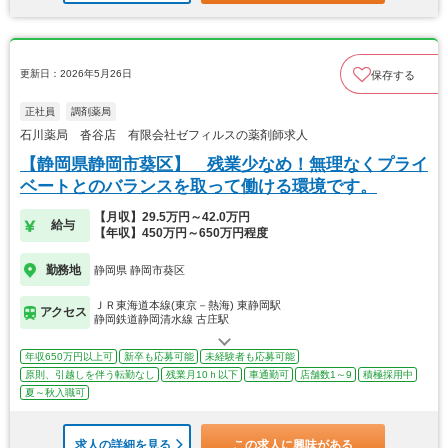
更新日：2026年5月26日
保存する
正社員
調剤薬局
石川薬局 沓谷店 有限会社ゼフィルスの薬剤師求人
【静岡県静岡市葵区】 残業少なめ！無理なくプライ
ベートとのバランスを取って働ける環境です。
【月収】29.5万円～42.0万円
給与
【年収】450万円～650万円程度
勤務地
静岡県 静岡市葵区
ＪＲ東海道本線(東京－熱海) 東静岡駅
アクセス
静岡鉄道静岡清水線 古庄駅
年収650万円以上可
新卒も応募可能
未経験者も応募可能
原則、引越しを伴う転勤なし
残業月10ｈ以下
車通勤可
店舗数1～9
積極採用中
夏～秋入職可
求人の詳細を見る
この求人に興味がある