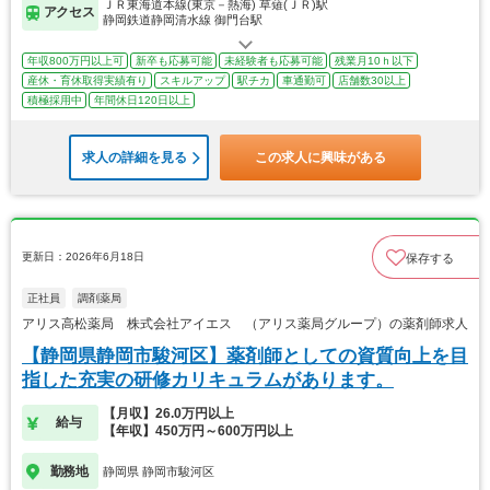
ＪＲ東海道本線(東京－熱海) 草薙(ＪＲ)駅
アクセス
静岡鉄道静岡清水線 御門台駅
年収800万円以上可
新卒も応募可能
未経験者も応募可能
残業月10ｈ以下
産休・育休取得実績有り
スキルアップ
駅チカ
車通勤可
店舗数30以上
積極採用中
年間休日120日以上
求人の詳細を見る
この求人に興味がある
更新日：2026年6月18日
保存する
正社員
調剤薬局
アリス高松薬局 株式会社アイエス （アリス薬局グループ）の薬剤師求人
【静岡県静岡市駿河区】薬剤師としての資質向上を目
指した充実の研修カリキュラムがあります。
【月収】26.0万円以上
給与
【年収】450万円～600万円以上
勤務地
静岡県 静岡市駿河区