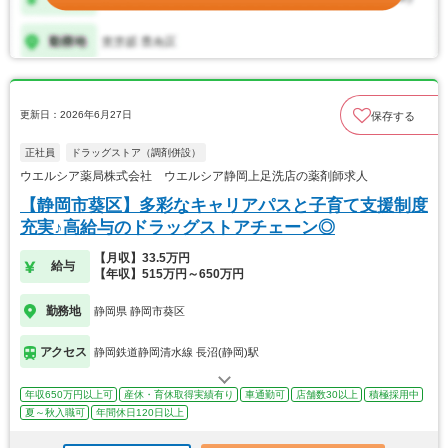
更新日：2026年6月27日
保存する
正社員
ドラッグストア（調剤併設）
ウエルシア薬局株式会社 ウエルシア静岡上足洗店の薬剤師求人
【静岡市葵区】多彩なキャリアパスと子育て支援制度
充実♪高給与のドラッグストアチェーン◎
【月収】33.5万円
給与
【年収】515万円～650万円
勤務地
静岡県 静岡市葵区
アクセス
静岡鉄道静岡清水線 長沼(静岡)駅
年収650万円以上可
産休・育休取得実績有り
車通勤可
店舗数30以上
積極採用中
夏～秋入職可
年間休日120日以上