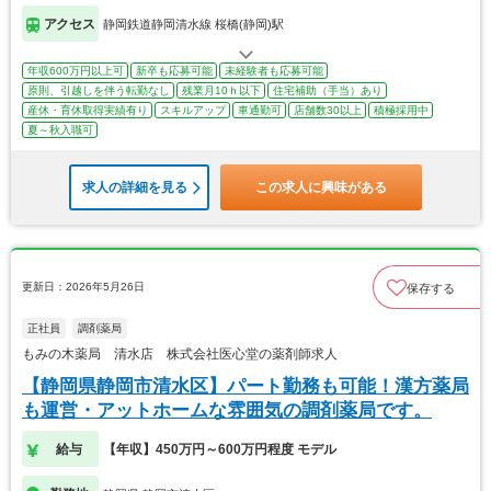
アクセス
静岡鉄道静岡清水線 桜橋(静岡)駅
年収600万円以上可
新卒も応募可能
未経験者も応募可能
原則、引越しを伴う転勤なし
残業月10ｈ以下
住宅補助（手当）あり
産休・育休取得実績有り
スキルアップ
車通勤可
店舗数30以上
積極採用中
夏～秋入職可
求人の詳細を見る
この求人に興味がある
更新日：2026年5月26日
保存する
正社員
調剤薬局
もみの木薬局 清水店 株式会社医心堂の薬剤師求人
【静岡県静岡市清水区】パート勤務も可能！漢方薬局
も運営・アットホームな雰囲気の調剤薬局です。
給与
【年収】450万円～600万円程度 モデル