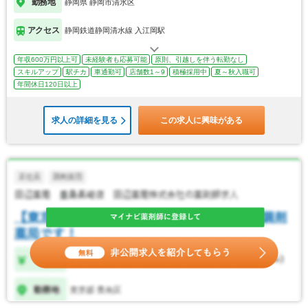
勤務地
静岡県 静岡市清水区
アクセス
静岡鉄道静岡清水線 入江岡駅
年収600万円以上可
未経験者も応募可能
原則、引越しを伴う転勤なし
スキルアップ
駅チカ
車通勤可
店舗数1～9
積極採用中
夏～秋入職可
年間休日120日以上
求人の詳細を見る
この求人に興味がある