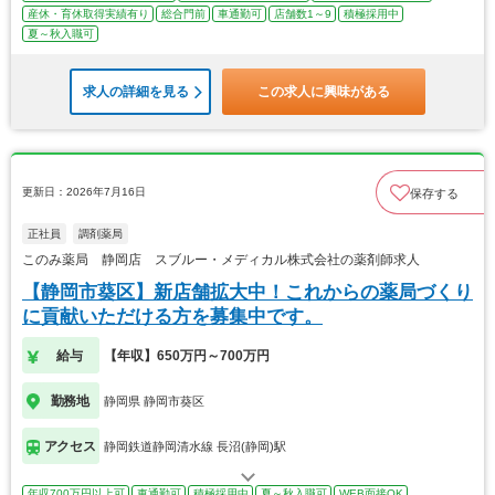
産休・育休取得実績有り
総合門前
車通勤可
店舗数1～9
積極採用中
夏～秋入職可
求人の詳細を見る
この求人に興味がある
更新日：2026年7月16日
保存する
正社員
調剤薬局
このみ薬局 静岡店 スブルー・メディカル株式会社の薬剤師求人
【静岡市葵区】新店舗拡大中！これからの薬局づくり
に貢献いただける方を募集中です。
給与
【年収】650万円～700万円
勤務地
静岡県 静岡市葵区
アクセス
静岡鉄道静岡清水線 長沼(静岡)駅
年収700万円以上可
車通勤可
積極採用中
夏～秋入職可
WEB面接OK