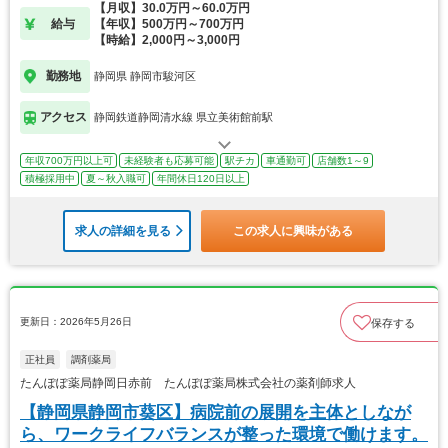
【月収】30.0万円～60.0万円
給与
【年収】500万円～700万円
【時給】2,000円～3,000円
勤務地
静岡県 静岡市駿河区
アクセス
静岡鉄道静岡清水線 県立美術館前駅
年収700万円以上可
未経験者も応募可能
駅チカ
車通勤可
店舗数1～9
積極採用中
夏～秋入職可
年間休日120日以上
求人の詳細を見る
この求人に興味がある
更新日：2026年5月26日
保存する
正社員
調剤薬局
たんぽぽ薬局静岡日赤前 たんぽぽ薬局株式会社の薬剤師求人
【静岡県静岡市葵区】病院前の展開を主体としなが
ら、ワークライフバランスが整った環境で働けます。