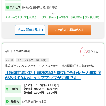
アクセス
静岡鉄道静岡清水線 音羽町駅
年収650万円以上可
残業月10ｈ以下
駅チカ
車通勤可
積極採用中
夏～秋入職可
求人の詳細を見る
この求人に興味がある
更新日：2026年5月26日
保存する
正社員
ドラッグストア（調剤併設）
株式会社クスリのアオキ クスリのアオキ 清水沼田町店の薬剤師求人
【静岡市清水区】職務希望と能力に合わせた人事制度
があり多彩なキャリアアップが可能です。
【月収】37.5万円～43.0万円
給与
【年収】500万円～600万円
【時給】2,000円～2,500円
勤務地
静岡県 静岡市清水区