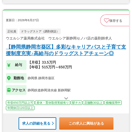
更新日：2026年6月27日
保存する
正社員
ドラッグストア（調剤併設）
ウエルシア薬局株式会社 ウエルシア新静岡セノバ店の薬剤師求人
【静岡県静岡市葵区】多彩なキャリアパスと子育て支
援制度充実♪高給与のドラッグストアチェーン◎
【月収】33.5万円
給与
【年収】515万円～650万円
勤務地
静岡県 静岡市葵区
アクセス
静岡鉄道静岡清水線 新静岡駅
年収650万円以上可
産休・育休取得実績有り
駅チカ
店舗数30以上
積極採用中
年間休日120日以上
求人の詳細を見る
この求人に興味がある