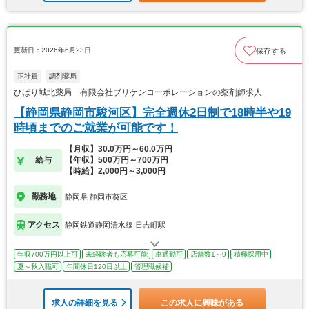
更新日：2026年6月23日
保存する
正社員
調剤薬局
ひばり城北薬局 有限会社ブリケンコーポレーションの薬剤師求人
【静岡県静岡市駿河区】完全週休2日制で18時半や19
時頃までのご就業が可能です！
【月収】30.0万円～60.0万円
給与
【年収】500万円～700万円
【時給】2,000円～3,000円
勤務地
静岡県 静岡市葵区
アクセス
静岡鉄道静岡清水線 日吉町駅
年収700万円以上可
未経験者も応募可能
車通勤可
店舗数1～9
積極採用中
夏～秋入職可
年間休日120日以上
管理職候補
求人の詳細を見る
この求人に興味がある