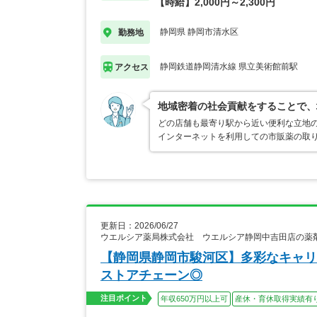
【時給】2,000円～2,300円
静岡県 静岡市清水区
勤務地
静岡鉄道静岡清水線 県立美術館前駅
アクセス
地域密着の社会貢献をすることで、
どの店舗も最寄り駅から近い便利な立地
インターネットを利用しての市販薬の取
更新日：2026/06/27
ウエルシア薬局株式会社 ウエルシア静岡中吉田店の薬
【静岡県静岡市駿河区】多彩なキャリ
ストアチェーン◎
注目ポイント
年収650万円以上可
産休・育休取得実績有