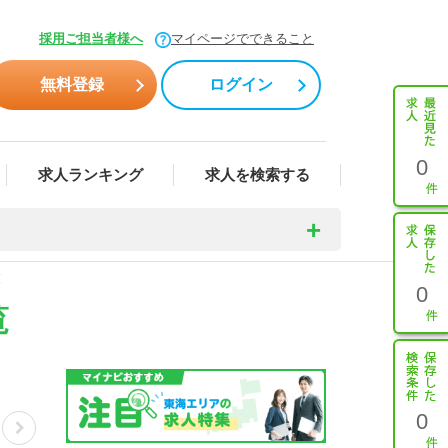
採用ご担当者様へ
マイページでできること
無料登録
ログイン
0
求人ランキング
求人を検索する
覧
0
覧
0