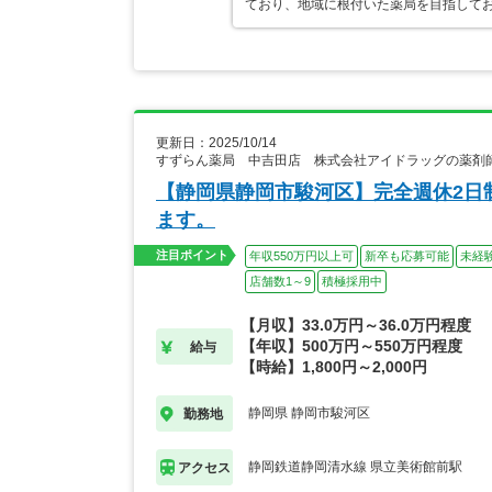
ており、地域に根付いた薬局を目指して
更新日：2025/10/14
すずらん薬局 中吉田店 株式会社アイドラッグの薬剤
【静岡県静岡市駿河区】完全週休2日
ます。
注目ポイント
年収550万円以上可
新卒も応募可能
未経
店舗数1～9
積極採用中
【月収】33.0万円～36.0万円程度
【年収】500万円～550万円程度
給与
【時給】1,800円～2,000円
静岡県 静岡市駿河区
勤務地
静岡鉄道静岡清水線 県立美術館前駅
アクセス