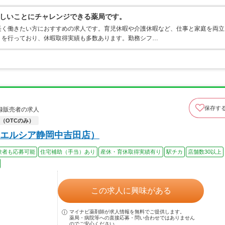
しいことにチャレンジできる薬局です。
長く働きたい方におすすめの求人です。育児休暇や介護休暇など、仕事と家庭を両立
りを行っており、休暇取得実績も多数あります。勤務シフ…
保存す
録販売者の求人
（OTCのみ）
エルシア静岡中吉田店）
験者も応募可能
住宅補助（手当）あり
産休・育休取得実績有り
駅チカ
店舗数30以上
この求人に興味がある
マイナビ薬剤師が求人情報を無料でご提供します。
薬局・病院等への直接応募・問い合わせではありません
のでご安心ください。