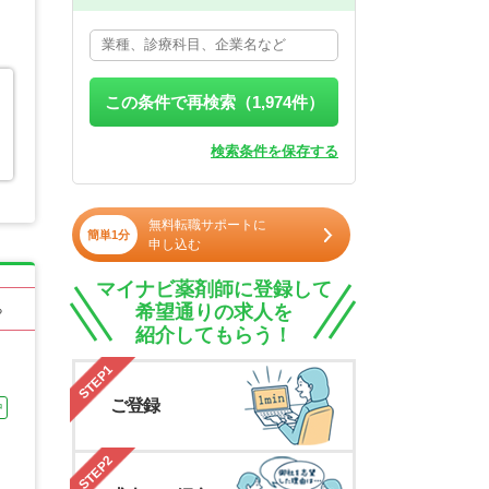
この条件で再検索（
1,974
件）
検索条件を保存する
無料転職サポートに
簡単1分
申し込む
マイナビ薬剤師に登録して
希望通りの求人を
る
紹介してもらう！
STEP1
ご登録
中
STEP2