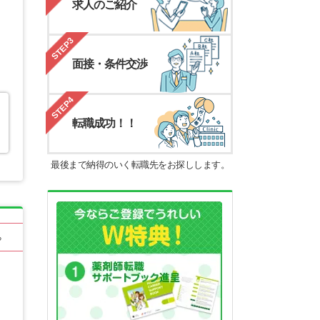
求人のご紹介
STEP3
面接・条件交渉
STEP4
転職成功！！
最後まで納得のいく転職先をお探しします。
る