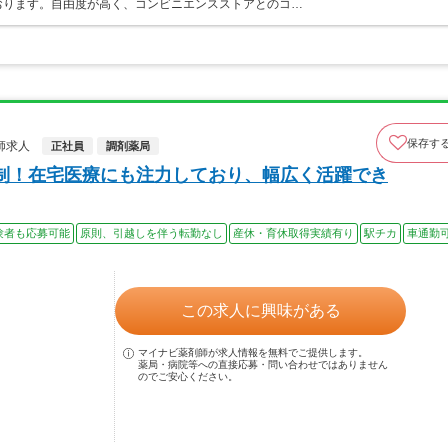
おります。自由度が高く、コンビニエンスストアとのコ…
保存す
師求人
正社員
調剤薬局
制！在宅医療にも注力しており、幅広く活躍でき
験者も応募可能
原則、引越しを伴う転勤なし
産休・育休取得実績有り
駅チカ
車通勤
この求人に興味がある
マイナビ薬剤師が求人情報を無料でご提供します。
薬局・病院等への直接応募・問い合わせではありません
のでご安心ください。