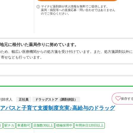
マイナビ薬剤師が求人情報を無料でご提供します。
薬局・病院等への直接応募・問い合わせではありません
のでご安心ください。
地元に根付いた薬局作りに努めています。
のため、幅広い医療機関からの処方箋を受け付けています。また、処方箋調剤以外に
り寄せなども行っています。
保存す
剤師求人
正社員
ドラッグストア（調剤併設）
アパスと子育て支援制度充実♪高給与のドラッグ
り
駅チカ
車通勤可
店舗数30以上
積極採用中
年間休日120日以上