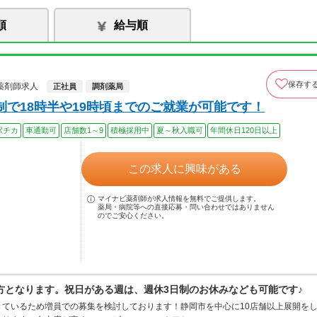
順
給与順
保存す
薬剤師求人
正社員
調剤薬局
で18時半や19時頃までのご就業が可能です！
駅チカ
車通勤可
店舗数1～9
積極採用中
夏～秋入職可
年間休日120日以上
この求人に興味がある
マイナビ薬剤師が求人情報を無料でご提供します。
薬局・病院等への直接応募・問い合わせではありません
のでご安心ください。
方となります。祝日がある週は、週休3日制のお休みなども可能です♪
ているため増員での募集を検討しております！静岡市を中心に10店舗以上展開を