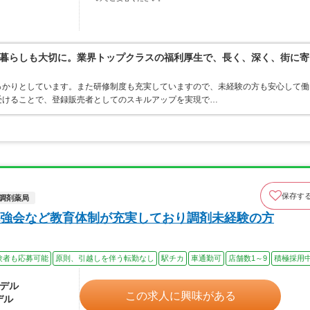
暮らしも大切に。業界トップクラスの福利厚生で、長く、深く、街に寄
っかりとしています。また研修制度も充実していますので、未経験の方も安心して働
受けることで、登録販売者としてのスキルアップを実現で…
保存す
調剤薬局
強会など教育体制が充実しており調剤未経験の方
験者も応募可能
原則、引越しを伴う転勤なし
駅チカ
車通勤可
店舗数1～9
積極採用
モデル
この求人に興味がある
デル