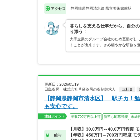
静岡鉄道静岡清水線 県立美術館前駅
アクセス
暮らしを支える仕事だから、自分の
り添う！
大手企業のグループ会社のため基盤がし
くことが出来ます。きめ細やかな研修を
更新日：2026/05/19
田島薬局 株式会社草薙薬局の薬剤師求人
正社員
【静岡県静岡市清水区】 駅チカ！勉
も安心です。
注目ポイント
年収700万円以上可
新卒も応募可能
未経
【月収】30.0万円～40.0万円程度 
【年収】450万円～700万円程度 モ
給与