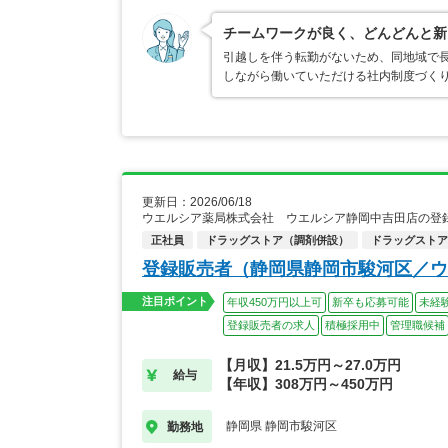
チームワークが良く、どんどんと新
引越しを伴う転勤がないため、同地域で
しながら働いていただける社内制度づく
更新日：2026/06/18
ウエルシア薬局株式会社 ウエルシア静岡中吉田店の登
正社員
ドラッグストア（調剤併設）
ドラッグストア
登録販売者（静岡県静岡市駿河区／ウ
注目ポイント
年収450万円以上可
新卒も応募可能
未経
登録販売者の求人
積極採用中
管理職候補
【月収】21.5万円～27.0万円
給与
【年収】308万円～450万円
静岡県 静岡市駿河区
勤務地