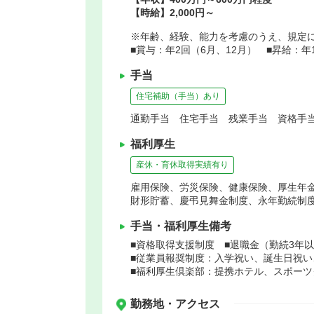
【時給】2,000円～
※年齢、経験、能力を考慮のうえ、規定
■賞与：年2回（6月、12月） ■昇給：年
手当
住宅補助（手当）あり
通勤手当 住宅手当 残業手当 資格手当(
福利厚生
産休・育休取得実績有り
雇用保険、労災保険、健康保険、厚生年
財形貯蓄、慶弔見舞金制度、永年勤続制
手当・福利厚生備考
■資格取得支援制度 ■退職金（勤続3年
■従業員報奨制度：入学祝い、誕生日祝い
■福利厚生倶楽部：提携ホテル、スポーツ
勤務地・アクセス