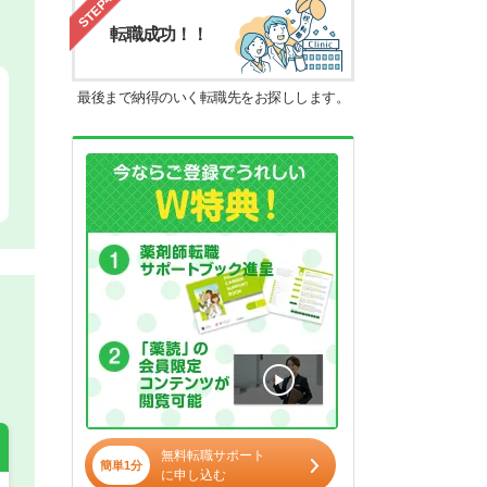
STEP4
転職成功！！
最後まで納得のいく転職先をお探しします。
無料転職サポート
簡単1分
に申し込む