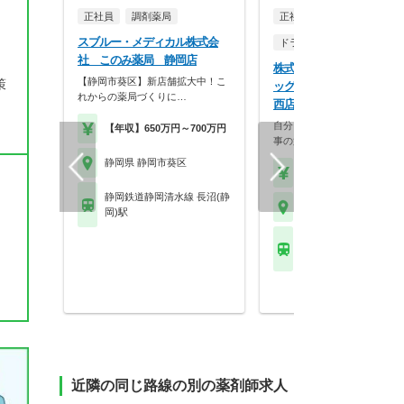
正社員
調剤薬局
正社員
スブルー・メディカル株式会
ドラッグストア（調剤併設
社 このみ薬局 静岡店
株式会社マツモトキヨシ 
【静岡市葵区】新店舗拡大中！こ
策
ッグストア マツモトキヨシ
れからの薬局づくりに…
西店
自分らしく働く。それが、い
【年収】650万円～700万円
事の第一歩。選択的週…
静岡県 静岡市葵区
【年収】458万円～70
静岡鉄道静岡清水線 長沼(静
静岡県 静岡市葵区
岡)駅
静岡鉄道静岡清水線 新
駅
近隣の同じ路線の別の薬剤師求人