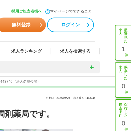
採用ご担当者様へ
マイページでできること
無料登録
ログイン
1
求人ランキング
求人を検索する
43746（法人名非公開）
0
更新日：2026/05/26
求人番号：443746
調剤薬局です。
0