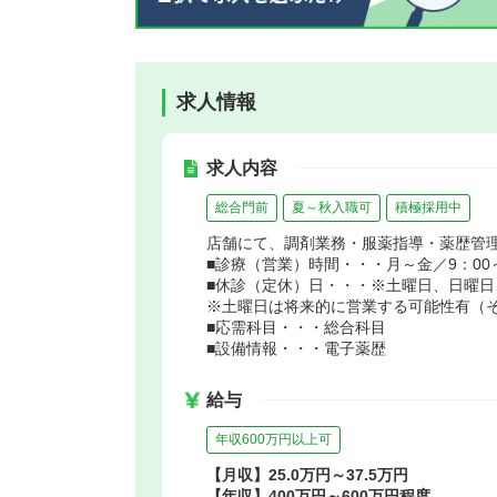
求人情報
求人内容
総合門前
夏～秋入職可
積極採用中
店舗にて、調剤業務・服薬指導・薬歴管
■診療（営業）時間・・・月～金／9：00～
■休診（定休）日・・・※土曜日、日曜日
※土曜日は将来的に営業する可能性有（
■応需科目・・・総合科目
■設備情報・・・電子薬歴
給与
年収600万円以上可
【月収】25.0万円～37.5万円
【年収】400万円～600万円程度