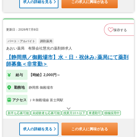
求人の詳細を見る
この求人に興味がある
更新日：2026年7月9日
保存する
パート・アルバイト
調剤薬局
あおい薬局 有限会社慧光の薬剤師求人
【静岡県／御殿場市】水・日・祝休み♪薬局にて薬剤
師募集＜非常勤＞
給与
【時給】2,000円～
勤務地
静岡県 御殿場市
アクセス
ＪＲ御殿場線 富士岡駅
新卒も応募可能
未経験者も応募可能
残業月10ｈ以下
車通勤可
積極採用中
求人の詳細を見る
この求人に興味がある