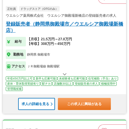
正社員
ドラッグストア（OTCのみ）
ウエルシア薬局株式会社 ウエルシア御殿場新橋店の登録販売者の求人
登録販売者（静岡県御殿場市／ウエルシア御殿場新橋
店）
【月収】21.5万円～27.0万円
給与
【年収】308万円～450万円
勤務地
静岡県 御殿場市
アクセス
ＪＲ御殿場線 御殿場駅
年収450万円以上可
新卒も応募可能
未経験者も応募可能
住宅補助（手当）あり
産休・育休取得実績有り
駅チカ
店舗数30以上
登録販売者の求人
積極採用中
管理職候補
求人の詳細を見る
この求人に興味がある