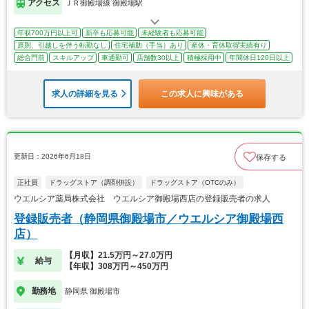
アクセス
ＪＲ御殿場線 御殿場駅
年収700万円以上可
新卒も応募可能
未経験者も応募可能
原則、引越しを伴う転勤なし
住宅補助（手当）あり
産休・育休取得実績有り
総合門前
スキルアップ
車通勤可
店舗数30以上
積極採用中
年間休日120日以上
求人の詳細を見る
この求人に興味がある
更新日：2026年6月18日
保存する
正社員
ドラッグストア（調剤併設）
ドラッグストア（OTCのみ）
ウエルシア薬局株式会社 ウエルシア御殿場西店の登録販売者の求人
登録販売者（静岡県御殿場市／ウエルシア御殿場西
店）
【月収】21.5万円～27.0万円
給与
【年収】308万円～450万円
勤務地
静岡県 御殿場市