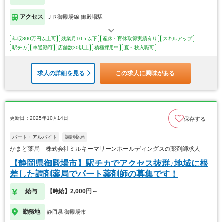
アクセス
ＪＲ御殿場線 御殿場駅
年収800万円以上可
残業月10ｈ以下
産休・育休取得実績有り
スキルアップ
駅チカ
車通勤可
店舗数30以上
積極採用中
夏～秋入職可
求人の詳細を見る
この求人に興味がある
更新日：2025年10月14日
保存する
パート・アルバイト
調剤薬局
かまど薬局 株式会社ミルキーマリーンホールディングスの薬剤師求人
【静岡県御殿場市】駅チカでアクセス抜群♪地域に根
差した調剤薬局でパート薬剤師の募集です！
給与
【時給】2,000円～
勤務地
静岡県 御殿場市