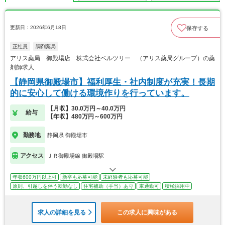
更新日：2026年6月18日
保存する
正社員
調剤薬局
アリス薬局 御殿場店 株式会社ベルツリー （アリス薬局グループ）の薬
剤師求人
【静岡県御殿場市】福利厚生・社内制度が充実！長期
的に安心して働ける環境作りを行っています。
【月収】30.0万円～40.0万円
給与
【年収】480万円～600万円
勤務地
静岡県 御殿場市
アクセス
ＪＲ御殿場線 御殿場駅
年収600万円以上可
新卒も応募可能
未経験者も応募可能
原則、引越しを伴う転勤なし
住宅補助（手当）あり
車通勤可
積極採用中
求人の詳細を見る
この求人に興味がある