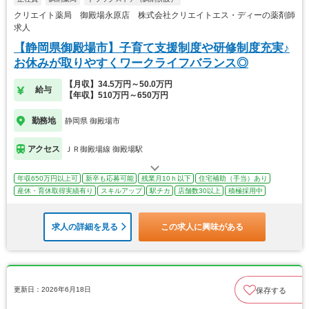
クリエイト薬局 御殿場永原店 株式会社クリエイトエス・ディーの薬剤師
求人
【静岡県御殿場市】子育て支援制度や研修制度充実♪
お休みが取りやすくワークライフバランス◎
【月収】34.5万円～50.0万円
給与
【年収】510万円～650万円
勤務地
静岡県 御殿場市
アクセス
ＪＲ御殿場線 御殿場駅
年収650万円以上可
新卒も応募可能
残業月10ｈ以下
住宅補助（手当）あり
産休・育休取得実績有り
スキルアップ
駅チカ
店舗数30以上
積極採用中
求人の詳細を見る
この求人に興味がある
更新日：2026年6月18日
保存する