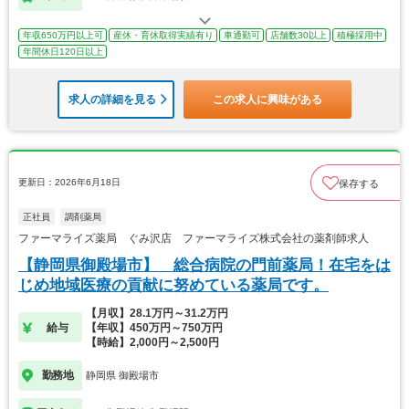
年収650万円以上可
産休・育休取得実績有り
車通勤可
店舗数30以上
積極採用中
年間休日120日以上
求人の詳細を見る
この求人に興味がある
更新日：2026年6月18日
保存する
正社員
調剤薬局
ファーマライズ薬局 ぐみ沢店 ファーマライズ株式会社の薬剤師求人
【静岡県御殿場市】 総合病院の門前薬局！在宅をは
じめ地域医療の貢献に努めている薬局です。
【月収】28.1万円～31.2万円
給与
【年収】450万円～750万円
【時給】2,000円～2,500円
勤務地
静岡県 御殿場市