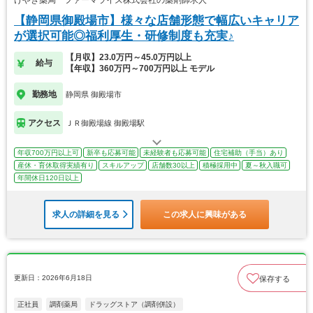
けやき薬局 ファーマライズ株式会社の薬剤師求人
【静岡県御殿場市】様々な店舗形態で幅広いキャリア
が選択可能◎福利厚生・研修制度も充実♪
【月収】23.0万円～45.0万円以上
給与
【年収】360万円～700万円以上 モデル
勤務地
静岡県 御殿場市
アクセス
ＪＲ御殿場線 御殿場駅
年収700万円以上可
新卒も応募可能
未経験者も応募可能
住宅補助（手当）あり
産休・育休取得実績有り
スキルアップ
店舗数30以上
積極採用中
夏～秋入職可
年間休日120日以上
求人の詳細を見る
この求人に興味がある
更新日：2026年6月18日
保存する
正社員
調剤薬局
ドラッグストア（調剤併設）