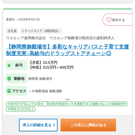
更新日：2026年6月27日
保存する
正社員
ドラッグストア（調剤併設）
ウエルシア薬局株式会社 ウエルシア御殿場川島田店の薬剤師求人
【静岡県御殿場市】多彩なキャリアパスと子育て支援
制度充実♪高給与のドラッグストアチェーン◎
【月収】33.5万円
給与
【年収】515万円～650万円
勤務地
静岡県 御殿場市
アクセス
ＪＲ御殿場線 御殿場駅
年収650万円以上可
産休・育休取得実績有り
車通勤可
店舗数30以上
積極採用中
年間休日120日以上
求人の詳細を見る
この求人に興味がある