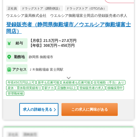
正社員
ドラッグストア（調剤併設）
ドラッグストア（OTCのみ）
ウエルシア薬局株式会社 ウエルシア御殿場富士岡店の登録販売者の求人
登録販売者（静岡県御殿場市／ウエルシア御殿場富士
岡店）
【月収】21.5万円～27.0万円
給与
【年収】308万円～450万円
勤務地
静岡県 御殿場市
アクセス
ＪＲ御殿場線 富士岡駅
年収450万円以上可
新卒も応募可能
未経験者も応募可能
住宅補助（手当）あり
産休・育休取得実績有り
駅チカ
店舗数30以上
登録販売者の求人
積極採用中
管理職候補
求人の詳細を見る
この求人に興味がある