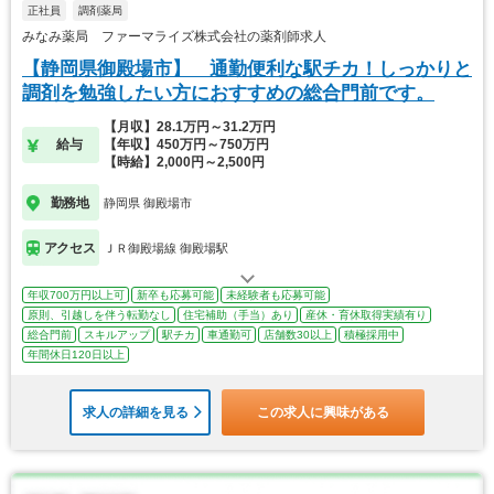
正社員
調剤薬局
みなみ薬局 ファーマライズ株式会社の薬剤師求人
【静岡県御殿場市】 通勤便利な駅チカ！しっかりと
調剤を勉強したい方におすすめの総合門前です。
【月収】28.1万円～31.2万円
給与
【年収】450万円～750万円
【時給】2,000円～2,500円
勤務地
静岡県 御殿場市
アクセス
ＪＲ御殿場線 御殿場駅
年収700万円以上可
新卒も応募可能
未経験者も応募可能
原則、引越しを伴う転勤なし
住宅補助（手当）あり
産休・育休取得実績有り
総合門前
スキルアップ
駅チカ
車通勤可
店舗数30以上
積極採用中
年間休日120日以上
求人の詳細を見る
この求人に興味がある