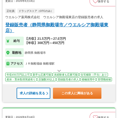
更新日：2026年6月18日
保存する
正社員
ドラッグストア（OTCのみ）
ウエルシア薬局株式会社 ウエルシア御殿場東店の登録販売者の求人
登録販売者（静岡県御殿場市／ウエルシア御殿場東
店）
【月収】21.5万円～27.0万円
給与
【年収】308万円～450万円
勤務地
静岡県 御殿場市
アクセス
ＪＲ御殿場線 御殿場駅
年収450万円以上可
新卒も応募可能
未経験者も応募可能
住宅補助（手当）あり
産休・育休取得実績有り
店舗数30以上
登録販売者の求人
積極採用中
管理職候補
求人の詳細を見る
この求人に興味がある
更新日：2026年6月18日
保存する