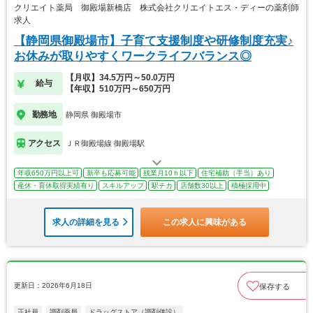
クリエイト薬局 御殿場新橋店 株式会社クリエイトエス・ディーの薬剤師
求人
【静岡県御殿場市】子育て支援制度や研修制度充実♪
お休みが取りやすくワークライフバランス◎
【月収】34.5万円～50.0万円
給与
【年収】510万円～650万円
勤務地
静岡県 御殿場市
アクセス
ＪＲ御殿場線 御殿場駅
年収650万円以上可
新卒も応募可能
残業月10ｈ以下
住宅補助（手当）あり
産休・育休取得実績有り
スキルアップ
駅チカ
店舗数30以上
積極採用中
求人の詳細を見る
この求人に興味がある
更新日：2026年6月18日
保存する
正社員
調剤薬局
ドラッグストア（調剤併設）