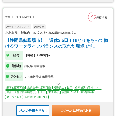
更新日：2026年5月26日
保存する
パート・アルバイト
調剤薬局
小島薬局 新橋店 株式会社小島薬局の薬剤師求人
【静岡県御殿場市】 週休2.5日！ゆとりをもって働
けるワークライフバランスの取れた環境です。
給与
【時給】2,000円～
勤務地
静岡県 御殿場市
アクセス
ＪＲ御殿場線 御殿場駅
新卒も応募可能
未経験者も応募可能
残業月10ｈ以下
住宅補助（手当）あり
産休・育休取得実績有り
駅チカ
車通勤可
店舗数10～29
積極採用中
夏～秋入職可
年間休日120日以上
求人の詳細を見る
この求人に興味がある