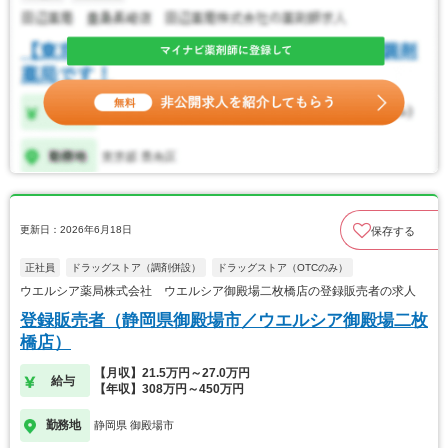
更新日：2026年6月18日
保存する
正社員
ドラッグストア（調剤併設）
ドラッグストア（OTCのみ）
ウエルシア薬局株式会社 ウエルシア御殿場二枚橋店の登録販売者の求人
登録販売者（静岡県御殿場市／ウエルシア御殿場二枚
橋店）
【月収】21.5万円～27.0万円
給与
【年収】308万円～450万円
勤務地
静岡県 御殿場市