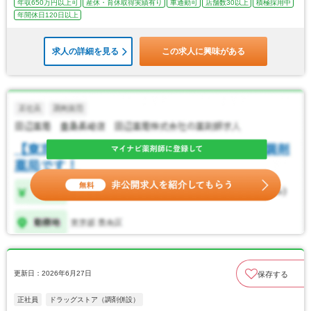
年収650万円以上可
産休・育休取得実績有り
車通勤可
店舗数30以上
積極採用中
年間休日120日以上
求人の詳細を見る
この求人に興味がある
更新日：2026年6月27日
保存する
正社員
ドラッグストア（調剤併設）