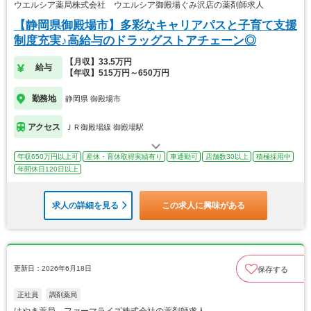
ウエルシア薬局株式会社 ウエルシア御殿場ぐみ沢店の薬剤師求人
【静岡県御殿場市】多彩なキャリアパスと子育て支援
制度充実♪高給与のドラッグストアチェーン◎
【月収】33.5万円
給与
【年収】515万円～650万円
勤務地
静岡県 御殿場市
アクセス
ＪＲ御殿場線 御殿場駅
年収650万円以上可
産休・育休取得実績有り
車通勤可
店舗数30以上
積極採用中
年間休日120日以上
求人の詳細を見る
この求人に興味がある
更新日：2026年6月18日
保存する
正社員
調剤薬局