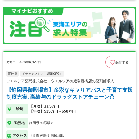
更新日：2026年6月27日
保存する
正社員
ドラッグストア（調剤併設）
ウエルシア薬局株式会社 ウエルシア御殿場新橋店の薬剤師求人
【静岡県御殿場市】多彩なキャリアパスと子育て支援
制度充実♪高給与のドラッグストアチェーン◎
【月収】33.5万円
給与
【年収】515万円～650万円
勤務地
静岡県 御殿場市
アクセス
ＪＲ御殿場線 御殿場駅