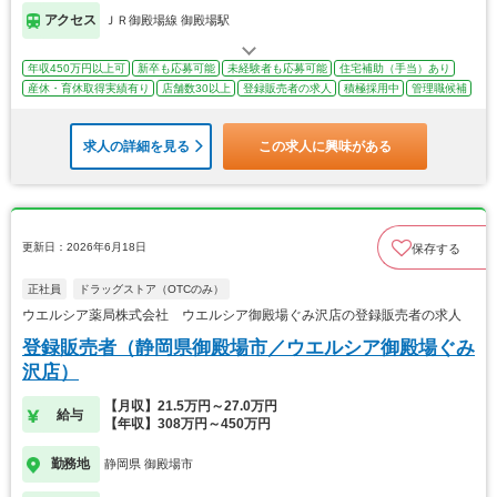
アクセス
ＪＲ御殿場線 御殿場駅
年収450万円以上可
新卒も応募可能
未経験者も応募可能
住宅補助（手当）あり
産休・育休取得実績有り
店舗数30以上
登録販売者の求人
積極採用中
管理職候補
求人の詳細を見る
この求人に興味がある
更新日：2026年6月18日
保存する
正社員
ドラッグストア（OTCのみ）
ウエルシア薬局株式会社 ウエルシア御殿場ぐみ沢店の登録販売者の求人
登録販売者（静岡県御殿場市／ウエルシア御殿場ぐみ
沢店）
【月収】21.5万円～27.0万円
給与
【年収】308万円～450万円
勤務地
静岡県 御殿場市