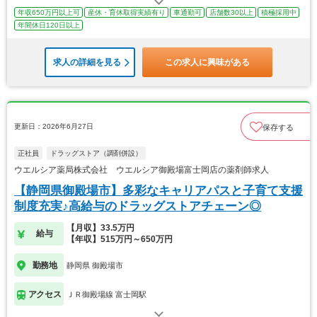
年収650万円以上可
産休・育休取得実績有り
車通勤可
店舗数30以上
積極採用中
年間休日120日以上
求人の詳細を見る
この求人に興味がある
更新日：2026年6月27日
保存する
正社員
ドラッグストア（調剤併設）
ウエルシア薬局株式会社 ウエルシア御殿場富士岡店の薬剤師求人
【静岡県御殿場市】多彩なキャリアパスと子育て支援
制度充実♪高給与のドラッグストアチェーン◎
【月収】33.5万円
給与
【年収】515万円～650万円
勤務地
静岡県 御殿場市
アクセス
ＪＲ御殿場線 富士岡駅