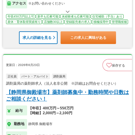
アクセス
※お問い合わせください
年収450万円以上可
新卒も応募可能
未経験者も応募可能
住宅補助（手当）あり
産休・育休取得実績有り
店舗数30以上
登録販売者の求人
積極採用中
管理職候補
求人の詳細を見る
この求人に興味がある
更新日：2026年6月23日
保存する
正社員
パート・アルバイト
調剤薬局
調剤薬局の薬剤師求人（法人名非公開 ※詳細はお問合せください）
【静岡県御殿場市】薬剤師募集中・勤務時間や日数は
ご相談ください！
【年収】400万円～550万円
給与
【時給】2,000円～2,100円
勤務地
静岡県 御殿場市