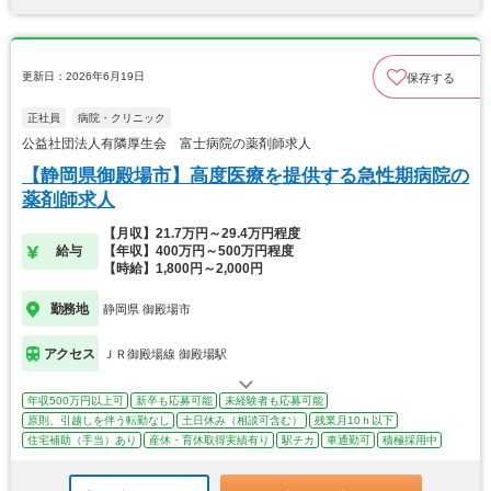
更新日：2026年6月19日
保存する
正社員
病院・クリニック
公益社団法人有隣厚生会 富士病院の薬剤師求人
【静岡県御殿場市】高度医療を提供する急性期病院の
薬剤師求人
【月収】21.7万円～29.4万円程度
給与
【年収】400万円～500万円程度
【時給】1,800円～2,000円
勤務地
静岡県 御殿場市
アクセス
ＪＲ御殿場線 御殿場駅
年収500万円以上可
新卒も応募可能
未経験者も応募可能
原則、引越しを伴う転勤なし
土日休み（相談可含む）
残業月10ｈ以下
住宅補助（手当）あり
産休・育休取得実績有り
駅チカ
車通勤可
積極採用中