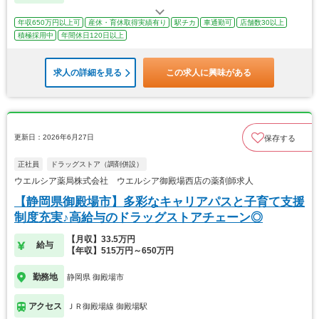
年収650万円以上可
産休・育休取得実績有り
駅チカ
車通勤可
店舗数30以上
積極採用中
年間休日120日以上
求人の詳細を見る
この求人に興味がある
更新日：2026年6月27日
保存する
正社員
ドラッグストア（調剤併設）
ウエルシア薬局株式会社 ウエルシア御殿場西店の薬剤師求人
【静岡県御殿場市】多彩なキャリアパスと子育て支援
制度充実♪高給与のドラッグストアチェーン◎
【月収】33.5万円
給与
【年収】515万円～650万円
勤務地
静岡県 御殿場市
アクセス
ＪＲ御殿場線 御殿場駅