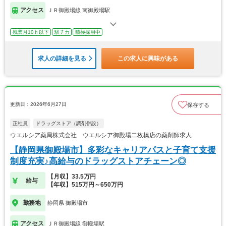
アクセス
ＪＲ御殿場線 南御殿場駅
残業月10ｈ以下
駅チカ
積極採用中
求人の詳細を見る
この求人に興味がある
更新日：2026年6月27日
保存する
正社員
ドラッグストア（調剤併設）
ウエルシア薬局株式会社 ウエルシア御殿場二枚橋店の薬剤師求人
【静岡県御殿場市】多彩なキャリアパスと子育て支援
制度充実♪高給与のドラッグストアチェーン◎
【月収】33.5万円
給与
【年収】515万円～650万円
勤務地
静岡県 御殿場市
アクセス
ＪＲ御殿場線 御殿場駅