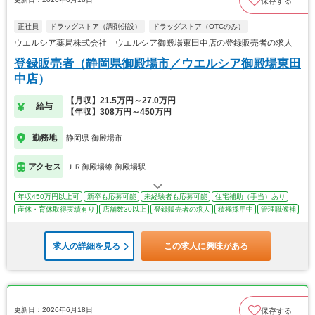
保存する
正社員
ドラッグストア（調剤併設）
ドラッグストア（OTCのみ）
ウエルシア薬局株式会社 ウエルシア御殿場東田中店の登録販売者の求人
登録販売者（静岡県御殿場市／ウエルシア御殿場東田
中店）
【月収】21.5万円～27.0万円
給与
【年収】308万円～450万円
勤務地
静岡県 御殿場市
アクセス
ＪＲ御殿場線 御殿場駅
年収450万円以上可
新卒も応募可能
未経験者も応募可能
住宅補助（手当）あり
産休・育休取得実績有り
店舗数30以上
登録販売者の求人
積極採用中
管理職候補
求人の詳細を見る
この求人に興味がある
更新日：2026年6月18日
保存する