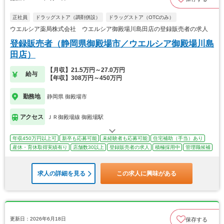
正社員
ドラッグストア（調剤併設）
ドラッグストア（OTCのみ）
ウエルシア薬局株式会社 ウエルシア御殿場川島田店の登録販売者の求人
登録販売者（静岡県御殿場市／ウエルシア御殿場川島
田店）
【月収】21.5万円～27.0万円
給与
【年収】308万円～450万円
勤務地
静岡県 御殿場市
アクセス
ＪＲ御殿場線 御殿場駅
年収450万円以上可
新卒も応募可能
未経験者も応募可能
住宅補助（手当）あり
産休・育休取得実績有り
店舗数30以上
登録販売者の求人
積極採用中
管理職候補
求人の詳細を見る
この求人に興味がある
更新日：2026年6月18日
保存する