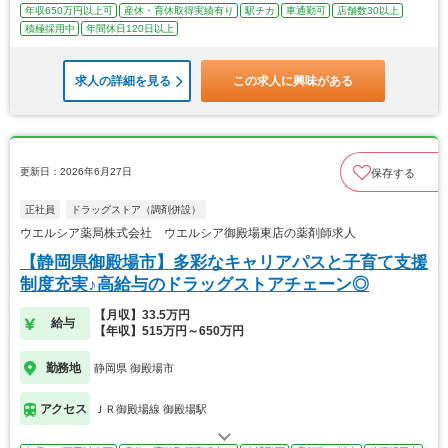
年収650万円以上可
産休・育休取得実績有り
駅チカ
車通勤可
店舗数30以上
積極採用中
年間休日120日以上
求人の詳細を見る
この求人に興味がある
更新日：2026年6月27日
保存する
正社員
ドラッグストア（調剤併設）
ウエルシア薬局株式会社 ウエルシア御殿場東店の薬剤師求人
【静岡県御殿場市】多彩なキャリアパスと子育て支援
制度充実♪高給与のドラッグストアチェーン◎
【月収】33.5万円
給与
【年収】515万円～650万円
勤務地
静岡県 御殿場市
アクセス
ＪＲ御殿場線 御殿場駅