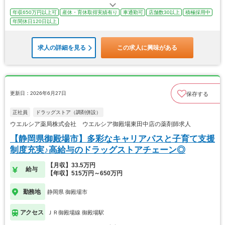
年収650万円以上可
産休・育休取得実績有り
車通勤可
店舗数30以上
積極採用中
年間休日120日以上
求人の詳細を見る
この求人に興味がある
更新日：2026年6月27日
保存する
正社員
ドラッグストア（調剤併設）
ウエルシア薬局株式会社 ウエルシア御殿場東田中店の薬剤師求人
【静岡県御殿場市】多彩なキャリアパスと子育て支援
制度充実♪高給与のドラッグストアチェーン◎
【月収】33.5万円
給与
【年収】515万円～650万円
勤務地
静岡県 御殿場市
アクセス
ＪＲ御殿場線 御殿場駅