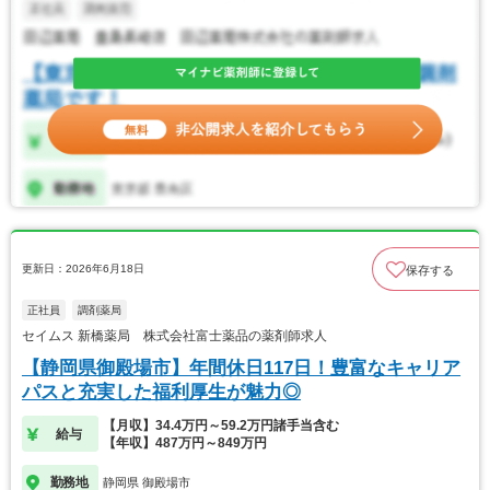
更新日：2026年6月18日
保存する
正社員
調剤薬局
セイムス 新橋薬局 株式会社富士薬品の薬剤師求人
【静岡県御殿場市】年間休日117日！豊富なキャリア
パスと充実した福利厚生が魅力◎
【月収】34.4万円～59.2万円諸手当含む
給与
【年収】487万円～849万円
勤務地
静岡県 御殿場市