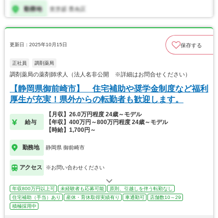
更新日：2025年10月15日
保存する
正社員
調剤薬局
調剤薬局の薬剤師求人（法人名非公開 ※詳細はお問合せください）
【静岡県御前崎市】 住宅補助や奨学金制度など福利
厚生が充実！県外からの転勤者も歓迎します。
【月収】26.0万円程度 24歳～モデル
給与
【年収】400万円～800万円程度 24歳～モデル
【時給】1,700円～
勤務地
静岡県 御前崎市
アクセス
※お問い合わせください
年収800万円以上可
未経験者も応募可能
原則、引越しを伴う転勤なし
住宅補助（手当）あり
産休・育休取得実績有り
車通勤可
店舗数10～29
積極採用中