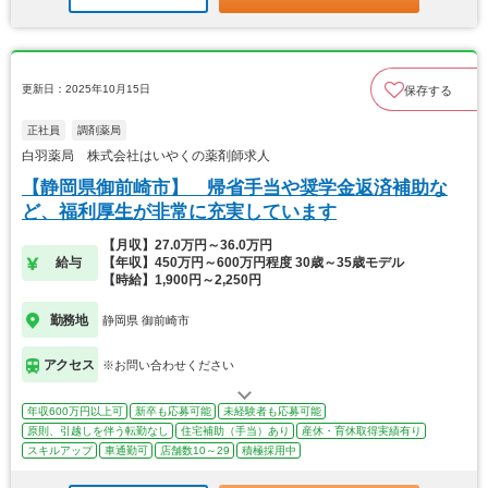
更新日：2025年10月15日
保存する
正社員
調剤薬局
白羽薬局 株式会社はいやくの薬剤師求人
【静岡県御前崎市】 帰省手当や奨学金返済補助な
ど、福利厚生が非常に充実しています
【月収】27.0万円～36.0万円
給与
【年収】450万円～600万円程度 30歳～35歳モデル
【時給】1,900円～2,250円
勤務地
静岡県 御前崎市
アクセス
※お問い合わせください
年収600万円以上可
新卒も応募可能
未経験者も応募可能
原則、引越しを伴う転勤なし
住宅補助（手当）あり
産休・育休取得実績有り
スキルアップ
車通勤可
店舗数10～29
積極採用中