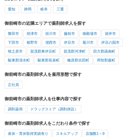
愛知
静岡
岐阜
三重
御前崎市の近隣エリアで薬剤師求人を探す
磐田市
焼津市
掛川市
藤枝市
御殿場市
袋井市
下田市
裾野市
湖西市
伊豆市
菊川市
伊豆の国市
牧之原市
賀茂郡東伊豆町
賀茂郡河津町
田方郡函南町
駿東郡清水町
駿東郡長泉町
榛原郡吉田町
周智郡森町
御前崎市の薬剤師求人を雇用形態で探す
正社員
御前崎市の薬剤師求人を仕事内容で探す
調剤薬局
ドラッグストア（調剤併設）
御前崎市の薬剤師求人をこだわり条件で探す
産休・育休取得実績有り
スキルアップ
店舗数1～9