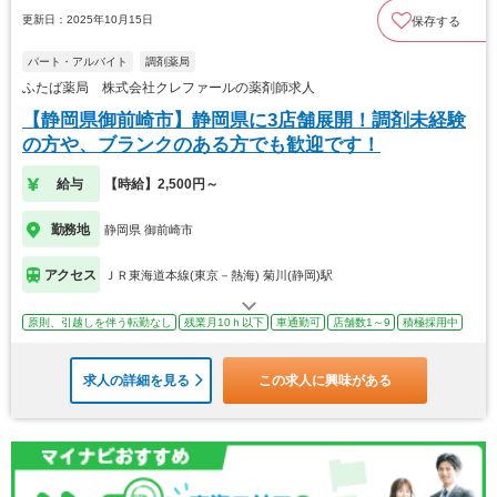
更新日：2025年10月15日
保存する
パート・アルバイト
調剤薬局
ふたば薬局 株式会社クレファールの薬剤師求人
【静岡県御前崎市】静岡県に3店舗展開！調剤未経験
の方や、ブランクのある方でも歓迎です！
給与
【時給】2,500円～
勤務地
静岡県 御前崎市
アクセス
ＪＲ東海道本線(東京－熱海) 菊川(静岡)駅
原則、引越しを伴う転勤なし
残業月10ｈ以下
車通勤可
店舗数1～9
積極採用中
求人の詳細を見る
この求人に興味がある