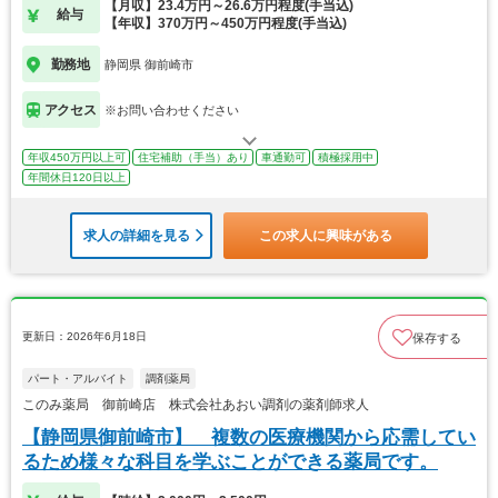
【月収】23.4万円～26.6万円程度(手当込)
給与
【年収】370万円～450万円程度(手当込)
勤務地
静岡県 御前崎市
アクセス
※お問い合わせください
年収450万円以上可
住宅補助（手当）あり
車通勤可
積極採用中
年間休日120日以上
求人の詳細を見る
この求人に興味がある
更新日：2026年6月18日
保存する
パート・アルバイト
調剤薬局
このみ薬局 御前崎店 株式会社あおい調剤の薬剤師求人
【静岡県御前崎市】 複数の医療機関から応需してい
るため様々な科目を学ぶことができる薬局です。