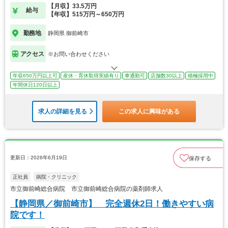
【月収】33.5万円
給与
【年収】515万円～650万円
勤務地
静岡県 御前崎市
アクセス
※お問い合わせください
年収650万円以上可
産休・育休取得実績有り
車通勤可
店舗数30以上
積極採用中
年間休日120日以上
求人の詳細を見る
この求人に興味がある
更新日：2026年6月19日
保存する
正社員
病院・クリニック
市立御前崎総合病院 市立御前崎総合病院の薬剤師求人
【静岡県／御前崎市】 完全週休2日！働きやすい病
院です！