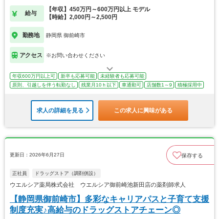
【年収】450万円～600万円以上 モデル
給与
【時給】2,000円～2,500円
勤務地
静岡県 御前崎市
アクセス
※お問い合わせください
年収600万円以上可
新卒も応募可能
未経験者も応募可能
原則、引越しを伴う転勤なし
残業月10ｈ以下
車通勤可
店舗数1～9
積極採用中
求人の詳細を見る
この求人に興味がある
更新日：2026年6月27日
保存する
正社員
ドラッグストア（調剤併設）
ウエルシア薬局株式会社 ウエルシア御前崎池新田店の薬剤師求人
【静岡県御前崎市】多彩なキャリアパスと子育て支援
制度充実♪高給与のドラッグストアチェーン◎