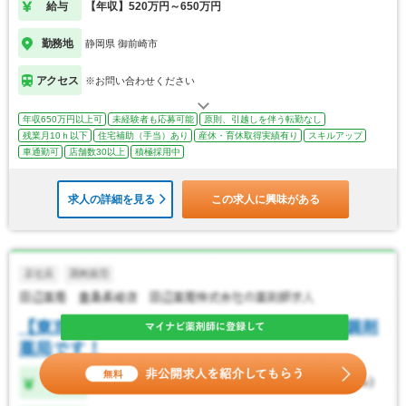
給与
【年収】520万円～650万円
勤務地
静岡県 御前崎市
アクセス
※お問い合わせください
年収650万円以上可
未経験者も応募可能
原則、引越しを伴う転勤なし
残業月10ｈ以下
住宅補助（手当）あり
産休・育休取得実績有り
スキルアップ
車通勤可
店舗数30以上
積極採用中
求人の詳細を見る
この求人に興味がある