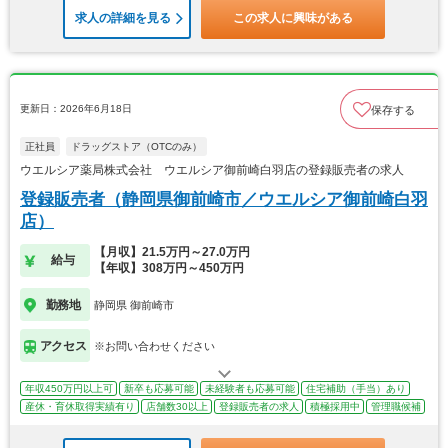
求人の詳細を見る
この求人に興味がある
更新日：2026年6月18日
保存する
正社員
ドラッグストア（OTCのみ）
ウエルシア薬局株式会社 ウエルシア御前崎白羽店の登録販売者の求人
登録販売者（静岡県御前崎市／ウエルシア御前崎白羽
店）
【月収】21.5万円～27.0万円
給与
【年収】308万円～450万円
勤務地
静岡県 御前崎市
アクセス
※お問い合わせください
年収450万円以上可
新卒も応募可能
未経験者も応募可能
住宅補助（手当）あり
産休・育休取得実績有り
店舗数30以上
登録販売者の求人
積極採用中
管理職候補