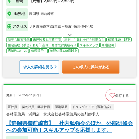
給与
【時給】2,000円～2,500円
勤務地
静岡県 御前崎市
アクセス
ＪＲ東海道本線(東京－熱海) 菊川(静岡)駅
新卒も応募可能
未経験者も応募可能
原則、引越しを伴う転勤なし
残業月10ｈ以下
住宅補助（手当）あり
産休・育休取得実績有り
スキルアップ
車通勤可
店舗数10～29
積極採用中
年間休日120日以上
求人の詳細を見る
この求人に興味がある
更新日：2025年11月7日
保存する
正社員
契約社員・嘱託社員
調剤薬局
ドラッグストア（調剤併設）
杏林堂薬局 浜岡店 株式会社杏林堂薬局の薬剤師求人
【静岡県御前崎市】 社内勉強会のほか、外部研修会
への参加可能！スキルアップを応援します。