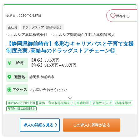
更新日：2026年6月27日
保存する
正社員
ドラッグストア（調剤併設）
ウエルシア薬局株式会社 ウエルシア御前崎白羽店の薬剤師求人
【静岡県御前崎市】多彩なキャリアパスと子育て支援
制度充実♪高給与のドラッグストアチェーン◎
【月収】33.5万円
給与
【年収】515万円～650万円
勤務地
静岡県 御前崎市
アクセス
※お問い合わせください
年収650万円以上可
産休・育休取得実績有り
車通勤可
店舗数30以上
積極採用中
年間休日120日以上
求人の詳細を見る
この求人に興味がある