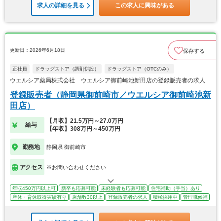
求人の詳細を見る
この求人に興味がある
更新日：2026年6月18日
保存する
正社員
ドラッグストア（調剤併設）
ドラッグストア（OTCのみ）
ウエルシア薬局株式会社 ウエルシア御前崎池新田店の登録販売者の求人
登録販売者（静岡県御前崎市／ウエルシア御前崎池新
田店）
【月収】21.5万円～27.0万円
給与
【年収】308万円～450万円
勤務地
静岡県 御前崎市
アクセス
※お問い合わせください
年収450万円以上可
新卒も応募可能
未経験者も応募可能
住宅補助（手当）あり
産休・育休取得実績有り
店舗数30以上
登録販売者の求人
積極採用中
管理職候補