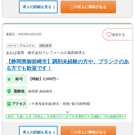
求人の詳細を見る
この求人に興味がある
更新日：2025年10月15日
保存する
パート・アルバイト
調剤薬局
あおば薬局 株式会社クレファールの薬剤師求人
【静岡県御前崎市】調剤未経験の方や、ブランクのあ
る方でも歓迎です！
給与
【時給】2,500円～
勤務地
静岡県 御前崎市
アクセス
ＪＲ東海道本線(東京－熱海) 菊川(静岡)駅
原則、引越しを伴う転勤なし
残業月10ｈ以下
車通勤可
店舗数1～9
積極採用中
求人の詳細を見る
この求人に興味がある