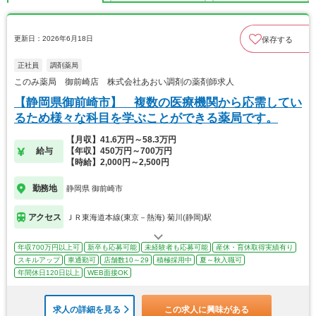
更新日：2026年6月18日
保存する
正社員
調剤薬局
このみ薬局 御前崎店 株式会社あおい調剤の薬剤師求人
【静岡県御前崎市】 複数の医療機関から応需してい
るため様々な科目を学ぶことができる薬局です。
【月収】41.6万円～58.3万円
給与
【年収】450万円～700万円
【時給】2,000円～2,500円
勤務地
静岡県 御前崎市
アクセス
ＪＲ東海道本線(東京－熱海) 菊川(静岡)駅
年収700万円以上可
新卒も応募可能
未経験者も応募可能
産休・育休取得実績有り
スキルアップ
車通勤可
店舗数10～29
積極採用中
夏～秋入職可
年間休日120日以上
WEB面接OK
求人の詳細を見る
この求人に興味がある