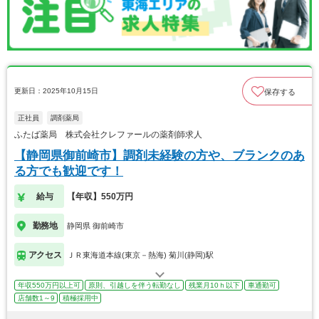
更新日：2025年10月15日
保存する
正社員
調剤薬局
ふたば薬局 株式会社クレファールの薬剤師求人
【静岡県御前崎市】調剤未経験の方や、ブランクのあ
る方でも歓迎です！
給与
【年収】550万円
勤務地
静岡県 御前崎市
アクセス
ＪＲ東海道本線(東京－熱海) 菊川(静岡)駅
年収550万円以上可
原則、引越しを伴う転勤なし
残業月10ｈ以下
車通勤可
店舗数1～9
積極採用中