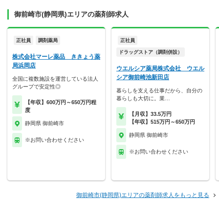
御前崎市(静岡県)エリアの薬剤師求人
正社員
調剤薬局
正社員
ドラッグストア（調剤併設）
株式会社マーレ薬品 ききょう薬
局浜岡店
ウエルシア薬局株式会社 ウエル
シア御前崎池新田店
全国に複数施設を運営している法人
グループで安定性◎
暮らしを支える仕事だから、自分の
暮らしも大切に。業…
【年収】600万円～650万円程
度
【月収】33.5万円
【年収】515万円～650万円
静岡県 御前崎市
静岡県 御前崎市
※お問い合わせください
※お問い合わせください
御前崎市(静岡県)エリアの薬剤師求人をもっと見る