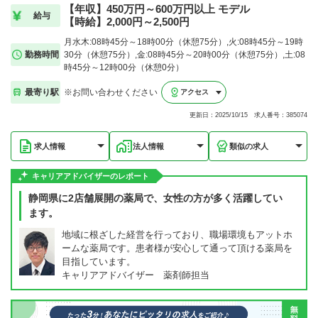
【年収】450万円～600万円以上 モデル
給与
【時給】2,000円～2,500円
月水木:08時45分～18時00分（休憩75分）,火:08時45分～19時
勤務時間
30分（休憩75分）,金:08時45分～20時00分（休憩75分）,土:08
時45分～12時00分（休憩0分）
最寄り駅
※お問い合わせください
アクセス
更新日：2025/10/15 求人番号：385074
求人情報
法人情報
類似の求人
キャリアアドバイザーのレポート
静岡県に2店舗展開の薬局で、女性の方が多く活躍してい
ます。
地域に根ざした経営を行っており、職場環境もアットホ
ームな薬局です。患者様が安心して通って頂ける薬局を
目指しています。
キャリアアドバイザー 薬剤師担当