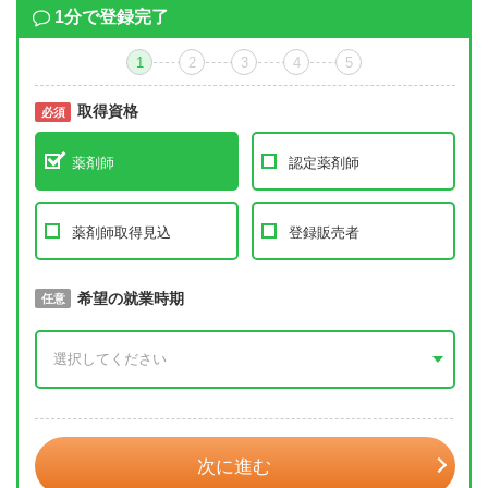
1分で登録完了
1
2
3
4
5
取得資格
必須
必須
薬剤師
認定薬剤師
薬剤師取得見込
登録販売者
取得予定年
希望の就業時期
必須
任意
年 3月
次に進む