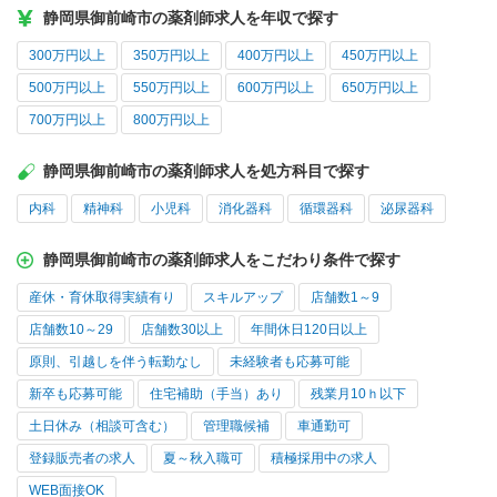
静岡県御前崎市の薬剤師求人を年収で探す
300万円以上
350万円以上
400万円以上
450万円以上
500万円以上
550万円以上
600万円以上
650万円以上
700万円以上
800万円以上
静岡県御前崎市の薬剤師求人を処方科目で探す
内科
精神科
小児科
消化器科
循環器科
泌尿器科
静岡県御前崎市の薬剤師求人をこだわり条件で探す
産休・育休取得実績有り
スキルアップ
店舗数1～9
店舗数10～29
店舗数30以上
年間休日120日以上
原則、引越しを伴う転勤なし
未経験者も応募可能
新卒も応募可能
住宅補助（手当）あり
残業月10ｈ以下
土日休み（相談可含む）
管理職候補
車通勤可
登録販売者の求人
夏～秋入職可
積極採用中の求人
WEB面接OK