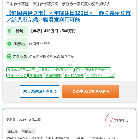
日本赤十字社 伊豆赤十字病院 伊豆赤十字病院の薬剤師求人
【静岡県伊豆市】＜年間休日120日＞ 静岡県伊豆市
／託児所完備／職員寮利用可能
給与
【年収】400万円～560万円
勤務地
静岡県 伊豆市
アクセス
伊豆箱根鉄道駿豆線 修善寺駅
年収550万円以上可
土日休み（相談可含む）
産休・育休取得実績有り
スキルアップ
車通勤可
積極採用中
夏～秋入職可
年間休日120日以上
求人の詳細を見る
この求人に興味がある
更新日：2026年5月13日
保存する
正社員
調剤薬局
調剤薬局の薬剤師求人（法人名非公開 ※詳細はお問合せください）