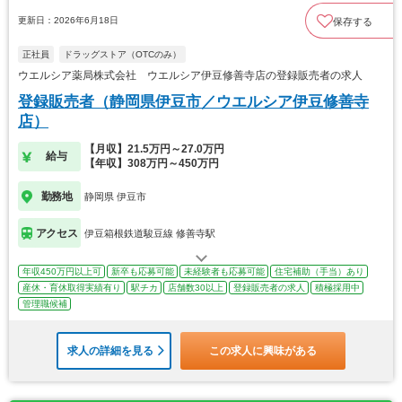
更新日：2026年6月18日
保存する
正社員
ドラッグストア（OTCのみ）
ウエルシア薬局株式会社 ウエルシア伊豆修善寺店の登録販売者の求人
登録販売者（静岡県伊豆市／ウエルシア伊豆修善寺
店）
【月収】21.5万円～27.0万円
給与
【年収】308万円～450万円
勤務地
静岡県 伊豆市
アクセス
伊豆箱根鉄道駿豆線 修善寺駅
年収450万円以上可
新卒も応募可能
未経験者も応募可能
住宅補助（手当）あり
産休・育休取得実績有り
駅チカ
店舗数30以上
登録販売者の求人
積極採用中
管理職候補
求人の詳細を見る
この求人に興味がある