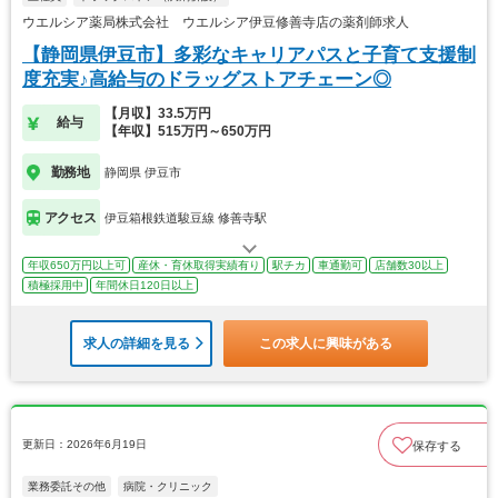
ウエルシア薬局株式会社 ウエルシア伊豆修善寺店の薬剤師求人
【静岡県伊豆市】多彩なキャリアパスと子育て支援制
度充実♪高給与のドラッグストアチェーン◎
【月収】33.5万円
給与
【年収】515万円～650万円
勤務地
静岡県 伊豆市
アクセス
伊豆箱根鉄道駿豆線 修善寺駅
年収650万円以上可
産休・育休取得実績有り
駅チカ
車通勤可
店舗数30以上
積極採用中
年間休日120日以上
求人の詳細を見る
この求人に興味がある
更新日：2026年6月19日
保存する
業務委託その他
病院・クリニック