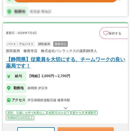
更新日：2026年7月3日
保存する
パート・アルバイト
調剤薬局
募集停止
原田薬局 修善寺店 株式会社バシラックスの薬剤師求人
【静岡県】従業員を大切にする、チームワークの良い
薬局です！
給与
【時給】2,000円～2,700円
勤務地
静岡県 伊豆市
アクセス
伊豆箱根鉄道駿豆線 修善寺駅
原則、引越しを伴う転勤なし
残業月10ｈ以下
駅チカ
車通勤可
年間休日120日以上