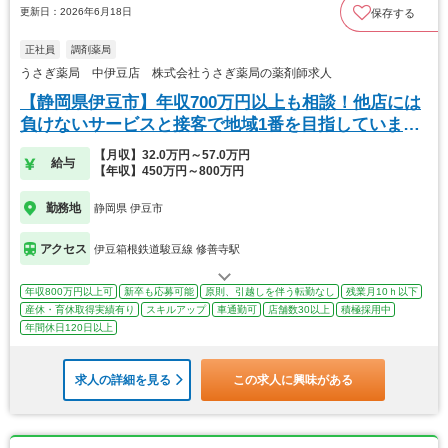
更新日：2026年6月18日
保存する
正社員
調剤薬局
うさぎ薬局 中伊豆店 株式会社うさぎ薬局の薬剤師求人
【静岡県伊豆市】年収700万円以上も相談！他店には
負けないサービスと接客で地域1番を目指していま
す。
【月収】32.0万円～57.0万円
給与
【年収】450万円～800万円
勤務地
静岡県 伊豆市
アクセス
伊豆箱根鉄道駿豆線 修善寺駅
年収800万円以上可
新卒も応募可能
原則、引越しを伴う転勤なし
残業月10ｈ以下
産休・育休取得実績有り
スキルアップ
車通勤可
店舗数30以上
積極採用中
年間休日120日以上
求人の詳細を見る
この求人に興味がある