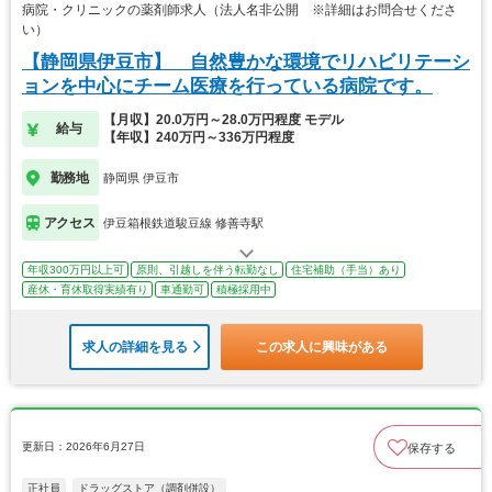
病院・クリニックの薬剤師求人（法人名非公開 ※詳細はお問合せくださ
い）
【静岡県伊豆市】 自然豊かな環境でリハビリテーシ
ョンを中心にチーム医療を行っている病院です。
【月収】20.0万円～28.0万円程度 モデル
給与
【年収】240万円～336万円程度
勤務地
静岡県 伊豆市
アクセス
伊豆箱根鉄道駿豆線 修善寺駅
年収300万円以上可
原則、引越しを伴う転勤なし
住宅補助（手当）あり
産休・育休取得実績有り
車通勤可
積極採用中
求人の詳細を見る
この求人に興味がある
更新日：2026年6月27日
保存する
正社員
ドラッグストア（調剤併設）