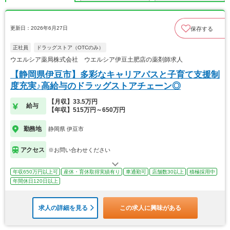
更新日：2026年6月27日
保存する
正社員
ドラッグストア（OTCのみ）
ウエルシア薬局株式会社 ウエルシア伊豆土肥店の薬剤師求人
【静岡県伊豆市】多彩なキャリアパスと子育て支援制
度充実♪高給与のドラッグストアチェーン◎
【月収】33.5万円
給与
【年収】515万円～650万円
勤務地
静岡県 伊豆市
アクセス
※お問い合わせください
年収650万円以上可
産休・育休取得実績有り
車通勤可
店舗数30以上
積極採用中
年間休日120日以上
求人の詳細を見る
この求人に興味がある