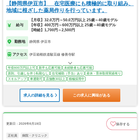
【静岡県伊豆市】 在宅医療にも積極的に取り組み、
地域に根ざした薬局作りを行っています。
【月収】32.0万円～50.0万円以上 25歳～40歳モデル
給与
【年収】400万円～600万円以上 25歳～40歳モデル
【時給】1,700円～2,500円
勤務地
静岡県 伊豆市
アクセス
伊豆箱根鉄道駿豆線 修善寺駅
年収600万円以上可
新卒も応募可能
未経験者も応募可能
原則、引越しを伴う転勤なし
住宅補助（手当）あり
産休・育休取得実績有り
スキルアップ
車通勤可
店舗数30以上
積極採用中
求人の詳細を見る
この求人に興味がある
更新日：2026年6月19日
保存する
正社員
病院・クリニック