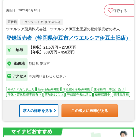
更新日：2026年6月18日
保存する
正社員
ドラッグストア（OTCのみ）
ウエルシア薬局株式会社 ウエルシア伊豆土肥店の登録販売者の求人
登録販売者（静岡県伊豆市／ウエルシア伊豆土肥店）
【月収】21.5万円～27.0万円
給与
【年収】308万円～450万円
勤務地
静岡県 伊豆市
アクセス
※お問い合わせください
年収450万円以上可
新卒も応募可能
未経験者も応募可能
住宅補助（手当）あり
産休・育休取得実績有り
店舗数30以上
登録販売者の求人
積極採用中
管理職候補
求人の詳細を見る
この求人に興味がある