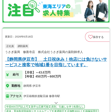
更新日：2026年6月18日
保存する
正社員
調剤薬局
うさぎ薬局 修善寺店 株式会社うさぎ薬局の薬剤師求人
【静岡県伊豆市】 土日祝休み！他店には負けないサ
ービスと接客で地域1番を目指しています。
【月収】～43.0万円
給与
【年収】450万円～600万円
勤務地
静岡県 伊豆市
アクセス
伊豆箱根鉄道駿豆線 修善寺駅
年収600万円以上可
新卒も応募可能
原則、引越しを伴う転勤なし
産休・育休取得実績有り
スキルアップ
車通勤可
店舗数30以上
積極採用中