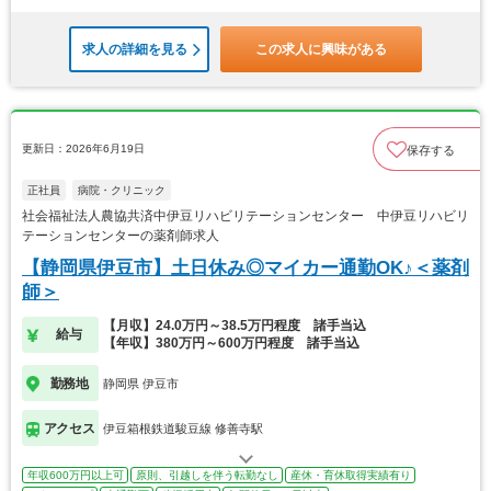
求人の詳細を見る
この求人に興味がある
更新日：2026年6月19日
保存する
正社員
病院・クリニック
社会福祉法人農協共済中伊豆リハビリテーションセンター 中伊豆リハビリ
テーションセンターの薬剤師求人
【静岡県伊豆市】土日休み◎マイカー通勤OK♪＜薬剤
師＞
【月収】24.0万円～38.5万円程度 諸手当込
給与
【年収】380万円～600万円程度 諸手当込
勤務地
静岡県 伊豆市
アクセス
伊豆箱根鉄道駿豆線 修善寺駅
年収600万円以上可
原則、引越しを伴う転勤なし
産休・育休取得実績有り