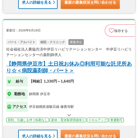
求人の詳細を見る
最新の募集状況を問い合わせる
更新日：2026年6月19日
保存する
パート・アルバイト
病院・クリニック
募集停止
社会福祉法人農協共済中伊豆リハビリテーションセンター 中伊豆リハビリ
テーションセンターの薬剤師求人
【静岡県伊豆市】土日祝お休み◎利用可能な託児所あ
り☆＜病院薬剤師・パート＞
給与
【時給】1,330円～1,640円
勤務地
静岡県 伊豆市
アクセス
伊豆箱根鉄道駿豆線 修善寺駅
原則、引越しを伴う転勤なし
産休・育休取得実績有り
スキルアップ
車通勤可
求人の詳細を見る
最新の募集状況を問い合わせる