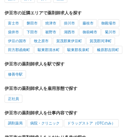
伊豆市の近隣エリアで薬剤師求人を探す
富士市
磐田市
焼津市
掛川市
藤枝市
御殿場市
袋井市
下田市
裾野市
湖西市
御前崎市
菊川市
伊豆の国市
牧之原市
賀茂郡東伊豆町
賀茂郡河津町
田方郡函南町
駿東郡清水町
駿東郡長泉町
榛原郡吉田町
伊豆市の薬剤師求人を駅で探す
修善寺駅
伊豆市の薬剤師求人を雇用形態で探す
正社員
伊豆市の薬剤師求人を仕事内容で探す
調剤薬局
病院・クリニック
ドラッグストア（OTCのみ）