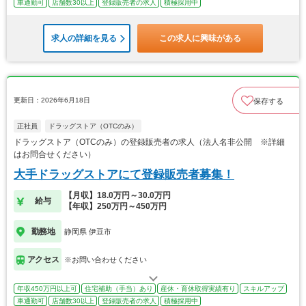
車通勤可
店舗数30以上
登録販売者の求人
積極採用中
求人の詳細を見る
この求人に興味がある
更新日：2026年6月18日
保存する
正社員
ドラッグストア（OTCのみ）
ドラッグストア（OTCのみ）の登録販売者の求人（法人名非公開 ※詳細
はお問合せください）
大手ドラッグストアにて登録販売者募集！
【月収】18.0万円～30.0万円
給与
【年収】250万円～450万円
勤務地
静岡県 伊豆市
アクセス
※お問い合わせください
年収450万円以上可
住宅補助（手当）あり
産休・育休取得実績有り
スキルアップ
車通勤可
店舗数30以上
登録販売者の求人
積極採用中