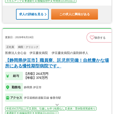
スキルアップ
車通勤可
積極採用中
年間休日120日以上
求人の詳細を見る
この求人に興味がある
更新日：2026年6月19日
保存する
正社員
病院・クリニック
医療法人全心会 伊豆慶友病院 伊豆慶友病院の薬剤師求人
【静岡県伊豆市】職員寮、託児所完備！自然豊かな場
所にある慢性期型病院です。
【月収】24.0万円
給与
【年収】370万円
勤務地
静岡県 伊豆市
アクセス
伊豆箱根鉄道駿豆線 修善寺駅
年収350万円以上可
原則、引越しを伴う転勤なし
産休・育休取得実績有り
車通勤可
積極採用中
年間休日120日以上