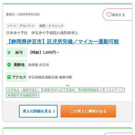
更新日：2026年6月19日
保存する
パート・アルバイト
病院・クリニック
日本赤十字社 伊豆赤十字病院の薬剤師求人
【静岡県伊豆市】託児所完備／マイカー通勤可能
給与
【時給】1,600円～
勤務地
静岡県 伊豆市
アクセス
伊豆箱根鉄道駿豆線 修善寺駅
土日休み（相談可含む）
残業月10ｈ以下
産休・育休取得実績有り
スキルアップ
車通勤可
積極採用中
求人の詳細を見る
この求人に興味がある