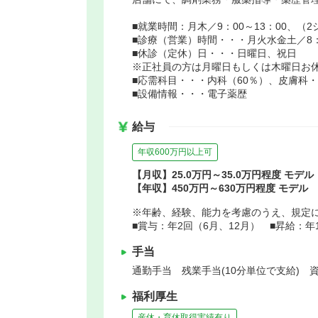
■就業時間：月木／9：00～13：00、（2
■診療（営業）時間・・・月火水金土／8：30
■休診（定休）日・・・日曜日、祝日
※正社員の方は月曜日もしくは木曜日お
■応需科目・・・内科（60％）、皮膚科・
■設備情報・・・電子薬歴
給与
年収600万円以上可
【月収】25.0万円～35.0万円程度 モデル
【年収】450万円～630万円程度 モデル
※年齢、経験、能力を考慮のうえ、規定
■賞与：年2回（6月、12月） ■昇給：年
手当
通勤手当 残業手当(10分単位で支給) 資格
福利厚生
産休・育休取得実績有り