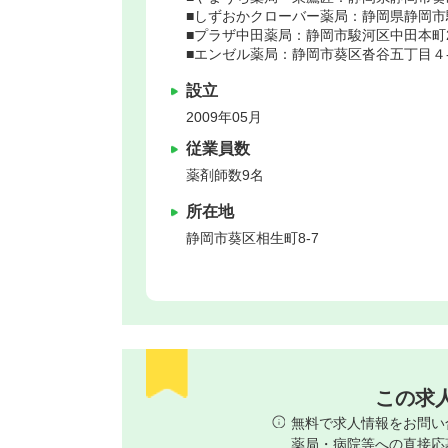
■しずおかクローバー薬局：静岡県静岡市駿
■プラザ中田薬局：静岡市駿河区中田本町2
■エンゼル薬局：静岡市葵区沓谷五丁目４-
設立
2009年05月
従業員数
薬剤師数9名
所在地
静岡市葵区
相生町8-7
この求
無料で求人情報をお問い
薬局・病院等への直接応