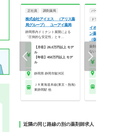
正社員
調剤薬局
パート・アルバイト
株式会社アイエス （アリス薬
ドラッグストア（調剤併設
局グループ） ユーアイ薬局
イオンリテール株式会社 
静岡県内ドミナント展開による
ン薬局イオンスタイル静岡
「圧倒的な安定性」とキ…
（仮名）
薬剤師を、一つの職業で終わ
【月収】26.0万円以上 モデ
ない。バイヤー、商品…
ル
【年収】450万円以上 モデ
【時給】2,950円～
ル
静岡県 静岡市駿河区
静岡県 静岡市駿河区
ＪＲ東海道本線(東京－
ＪＲ東海道本線(東京－熱海)
静岡駅
東静岡駅 他
近隣の同じ路線の別の薬剤師求人