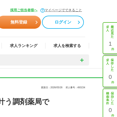
採用ご担当者様へ
マイページでできること
無料登録
ログイン
1
求人ランキング
求人を検索する
0
更新日：2026/05/26
求人番号：493154
も叶う調剤薬局で
0