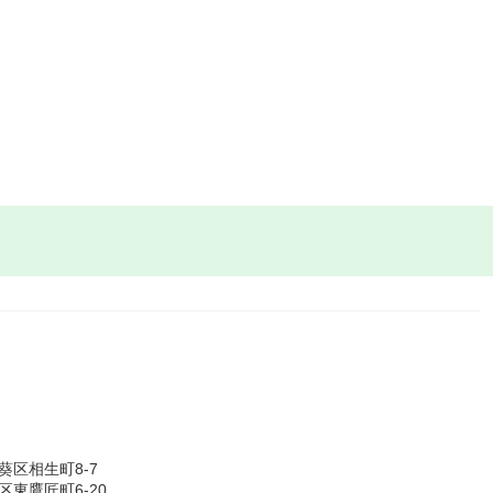
区相生町8-7
東鷹匠町6-20