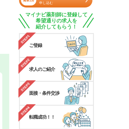
簡単1分
申し込む
マイナビ薬剤師に登録して
希望通りの求人を
紹介してもらう！
STEP1
ご登録
STEP2
求人のご紹介
STEP3
面接・条件交渉
STEP4
転職成功！！