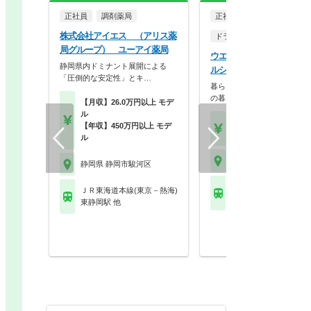
正社員
調剤薬局
正社員
株式会社アイエス （アリス薬
ドラッグストア（調剤併設
局グループ） ユーアイ薬局
ウエルシア薬局株式会社 
静岡県内ドミナント展開による
ルシア静岡中吉田店
「圧倒的な安定性」とキ…
暮らしを支える仕事だから、
の暮らしも大切に。業…
【月収】26.0万円以上 モデ
ル
【月収】33.5万円
【年収】450万円以上 モデ
【年収】515万円～65
ル
静岡県 静岡市駿河区
静岡県 静岡市駿河区
静岡鉄道静岡清水線 県
ＪＲ東海道本線(東京－熱海)
術館前駅
東静岡駅 他