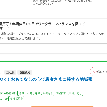
薬局・病院等への直接応募・問い合わせではありません
のでご安心ください。
適用可！年間休日120日でワークライフバランスを保って
す！！
！調剤未経験、ブランクのある方はもちろん、キャリアアップを図りたい方にもオス
無く、地域に根ざして働けます。
保存す
人
正社員
調剤薬局
OK！おもてなしの心で患者さまに接する地域密
験者も応募可能
原則、引越しを伴う転勤なし
住宅補助（手当）あり
0～29
積極採用中