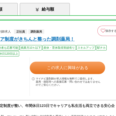
順
給与順
保存す
剤師求人
正社員
調剤薬局
ア制度がきちんと整った調剤薬局！
験者も応募可能
残業月10ｈ以下
産休・育休取得実績有り
スキルアップ
駅チカ
休日120日以上
この求人に興味がある
マイナビ薬剤師が求人情報を無料でご提供します。
薬局・病院等への直接応募・問い合わせではありません
のでご安心ください。
定制度が整い、年間休日123日でキャリアも私生活も両立できる安心企