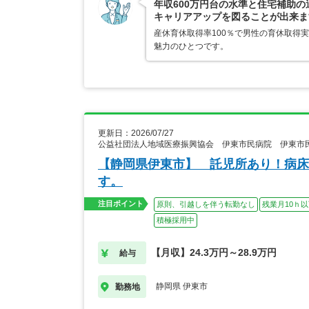
年収600万円台の水準と住宅補助の
キャリアアップを図ることが出来ま
産休育休取得率100％で男性の育休取得
魅力のひとつです。
更新日：2026/07/27
公益社団法人地域医療振興協会 伊東市民病院 伊東市
【静岡県伊東市】 託児所あり！病床
す。
注目ポイント
原則、引越しを伴う転勤なし
残業月10ｈ
積極採用中
【月収】24.3万円～28.9万円
給与
静岡県 伊東市
勤務地