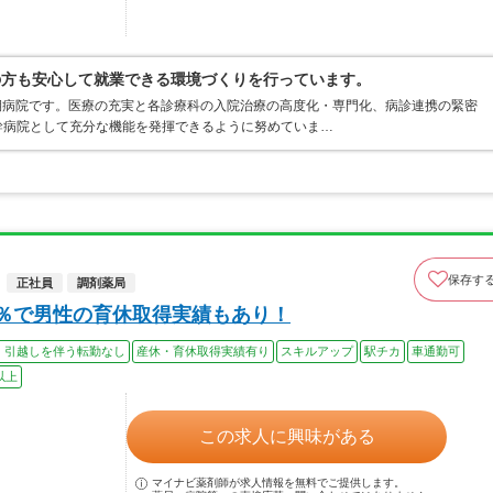
の方も安心して就業できる環境づくりを行っています。
性期病院です。医療の充実と各診療科の入院治療の高度化・専門化、病診連携の緊密
幹病院として充分な機能を発揮できるように努めていま…
保存す
正社員
調剤薬局
0％で男性の育休取得実績もあり！
、引越しを伴う転勤なし
産休・育休取得実績有り
スキルアップ
駅チカ
車通勤可
以上
この求人に興味がある
マイナビ薬剤師が求人情報を無料でご提供します。