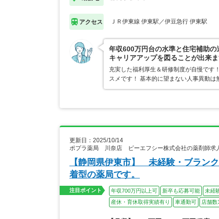
ＪＲ伊東線 伊東駅／伊豆急行 伊東駅
アクセス
年収600万円台の水準と住宅補助の
キャリアアップを図ることが出来ま
充実した福利厚生＆研修制度が自慢です
スメです！ 基本的に望まない人事異動は
更新日：2025/10/14
ポプラ薬局 川奈店 ピーエフシー株式会社の薬剤師求
【静岡県伊東市】 未経験・ブランク
着型の薬局です。
注目ポイント
年収700万円以上可
新卒も応募可能
未経
産休・育休取得実績有り
車通勤可
店舗数1