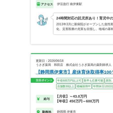
伊豆急行 南伊東駅
アクセス
24時間対応の託児所あり！育児中
2013年3月に新病院がオープンした急
化、災害医療の充実を目指し、地域の基
更新日：2026/06/18
うさぎ薬局 和田店 株式会社うさぎ薬局の薬剤師求人
【静岡県伊東市】産休育休取得率10
注目ポイント
年収600万円以上可
新卒も応募可能
原則
店舗数30以上
積極採用中
年間休日120日
【月収】～43.0万円
給与
【年収】450万円～600万円
静岡県 伊東市
勤務地