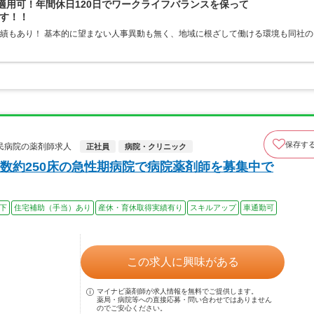
適用可！年間休日120日でワークライフバランスを保って
す！！
実績もあり！ 基本的に望まない人事異動も無く、地域に根ざして働ける環境も同社の
保存す
民病院の薬剤師求人
正社員
病院・クリニック
数約250床の急性期病院で病院薬剤師を募集中で
以下
住宅補助（手当）あり
産休・育休取得実績有り
スキルアップ
車通勤可
この求人に興味がある
マイナビ薬剤師が求人情報を無料でご提供します。
薬局・病院等への直接応募・問い合わせではありません
のでご安心ください。