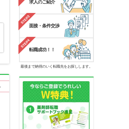
求人のご紹介
STEP3
面接・条件交渉
STEP4
転職成功！！
最後まで納得のいく転職先をお探しします。
る