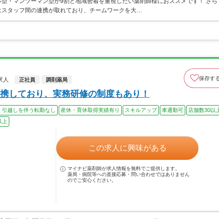
型・マンツーマン型が9割と地域密着を重視したい薬剤師様におススメです！ さら
はスタッフ間の連携が取れており、チームワークを大…
保存す
求人
正社員
調剤薬局
携しており、実務研修の制度もあり！
、引越しを伴う転勤なし
産休・育休取得実績有り
スキルアップ
車通勤可
店舗数30以
以上
この求人に興味がある
マイナビ薬剤師が求人情報を無料でご提供します。
薬局・病院等への直接応募・問い合わせではありません
のでご安心ください。