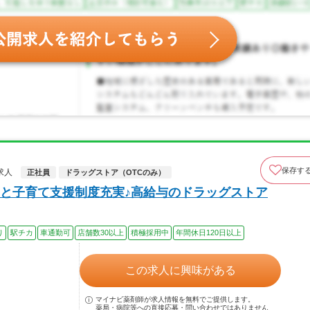
保存す
求人
正社員
ドラッグストア（OTCのみ）
と子育て支援制度充実♪高給与のドラッグストア
り
駅チカ
車通勤可
店舗数30以上
積極採用中
年間休日120日以上
この求人に興味がある
マイナビ薬剤師が求人情報を無料でご提供します。
薬局・病院等への直接応募・問い合わせではありません