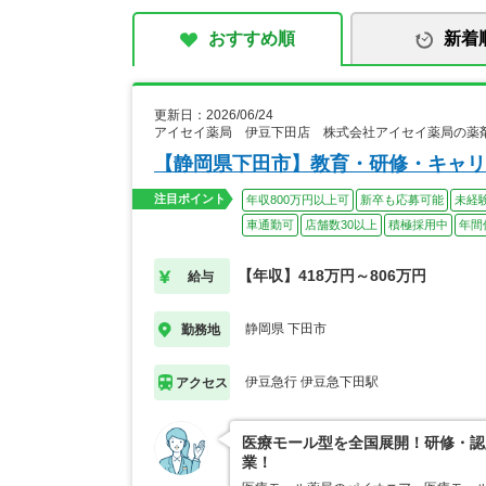
おすすめ順
新着
更新日：2026/06/24
アイセイ薬局 伊豆下田店 株式会社アイセイ薬局の薬
【静岡県下田市】教育・研修・キャリ
注目ポイント
年収800万円以上可
新卒も応募可能
未経
車通勤可
店舗数30以上
積極採用中
年間
【年収】418万円～806万円
給与
静岡県 下田市
勤務地
伊豆急行 伊豆急下田駅
アクセス
医療モール型を全国展開！研修・認
業！