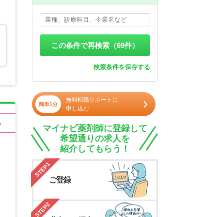
この条件で再検索（
69
件）
検索条件を保存する
無料転職サポートに
簡単1分
申し込む
る
マイナビ薬剤師に登録して
希望通りの求人を
紹介してもらう！
STEP1
ご登録
STEP2