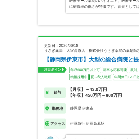
医療モール薬局のパイオニア、医療モール
に離職率の低さが特徴です。背景として
更新日：2026/06/18
うさぎ薬局 大室高原店 株式会社うさぎ薬局の薬剤師
【静岡県伊東市】大型の総合病院と提
注目ポイント
年収600万円以上可
新卒も応募可能
原則
積極採用中
夏～秋入職可
年間休日120日
【月収】～43.0万円
給与
【年収】450万円～600万円
静岡県 伊東市
勤務地
伊豆急行 伊豆高原駅
アクセス