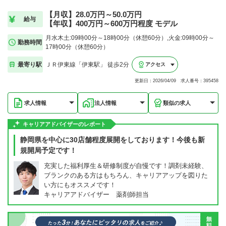
【月収】28.0万円～50.0万円
給与
【年収】400万円～600万円程度 モデル
月水木土:09時00分～18時00分（休憩60分）,火金:09時00分～
勤務時間
17時00分（休憩60分）
最寄り駅
ＪＲ伊東線「伊東駅」 徒歩2分
アクセス
更新日：2026/04/09 求人番号：395458
求人情報
法人情報
類似の求人
キャリアアドバイザーのレポート
静岡県を中心に30店舗程度展開をしております！今後も新
規開局予定です！
充実した福利厚生＆研修制度が自慢です！調剤未経験、
ブランクのある方はもちろん、キャリアアップを図りた
い方にもオススメです！
キャリアアドバイザー 薬剤師担当