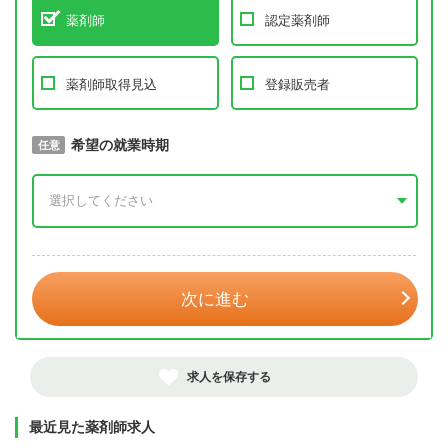
薬剤師
認定薬剤師
薬剤師取得見込
登録販売者
取得予定年
希望の就業時期
必須
任意
年 3月
次に進む
求人を保存する
最近見た薬剤師求人