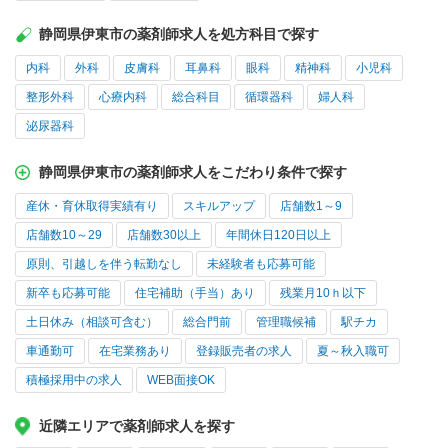
静岡県伊東市の薬剤師求人を処方科目で探す
内科
外科
皮膚科
耳鼻科
眼科
精神科
小児科
整形外科
心療内科
総合科目
循環器科
婦人科
泌尿器科
静岡県伊東市の薬剤師求人をこだわり条件で探す
産休・育休取得実績有り
スキルアップ
店舗数1～9
店舗数10～29
店舗数30以上
年間休日120日以上
原則、引越しを伴う転勤なし
未経験者も応募可能
新卒も応募可能
住宅補助（手当）あり
残業月10ｈ以下
土日休み（相談可含む）
総合門前
管理職候補
駅チカ
車通勤可
在宅業務あり
登録販売者の求人
夏～秋入職可
積極採用中の求人
WEB面接OK
近隣エリアで薬剤師求人を探す