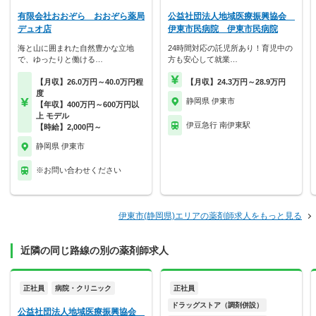
有限会社おおぞら おおぞら薬局
公益社団法人地域医療振興協会
デュオ店
伊東市民病院 伊東市民病院
海と山に囲まれた自然豊かな立地
24時間対応の託児所あり！育児中の
で、ゆったりと働ける…
方も安心して就業…
【月収】26.0万円～40.0万円程
【月収】24.3万円～28.9万円
度
静岡県 伊東市
【年収】400万円～600万円以
上 モデル
伊豆急行 南伊東駅
【時給】2,000円～
静岡県 伊東市
※お問い合わせください
伊東市(静岡県)エリアの薬剤師求人をもっと見る
近隣の同じ路線の別の薬剤師求人
正社員
病院・クリニック
正社員
ドラッグストア（調剤併設）
公益社団法人地域医療振興協会