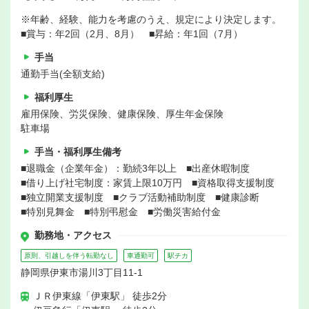
※年齢、経験、能力を考慮のうえ、規定により決定します。
■賞与：年2回（2月、8月） ■昇給：年1回（7月）
手当
通勤手当(全額支給)
福利厚生
雇用保険、労災保険、健康保険、厚生年金保険
駐車場
手当・福利厚生備考
■退職金（企業年金）：勤続3年以上 ■出産休暇制度
■借り上げ社宅制度：家賃上限10万円 ■資格取得支援制度
■独立開業支援制度 ■クラブ活動補助制度 ■健康診断
■特別見舞金 ■特別弔慰金 ■労働災害給付金
勤務地・アクセス
原則、引越しを伴う転勤なし
車通勤可
駅チカ
静岡県伊東市湯川3丁目11-1
ＪＲ伊東線「伊東駅」 徒歩2分