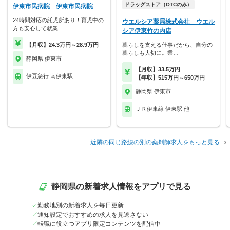
ドラッグストア（OTCのみ）
伊東市民病院 伊東市民病院
24時間対応の託児所あり！育児中の
ウエルシア薬局株式会社 ウエル
方も安心して就業…
シア伊東竹の内店
【月収】24.3万円～28.9万円
暮らしを支える仕事だから、自分の
暮らしも大切に。業…
静岡県 伊東市
【月収】33.5万円
伊豆急行 南伊東駅
【年収】515万円～650万円
静岡県 伊東市
ＪＲ伊東線 伊東駅 他
近隣の同じ路線の別の薬剤師求人をもっと見る
静岡県の新着求人情報をアプリで見る
勤務地別の新着求人を毎日更新
通知設定でおすすめの求人を見逃さない
転職に役立つアプリ限定コンテンツを配信中