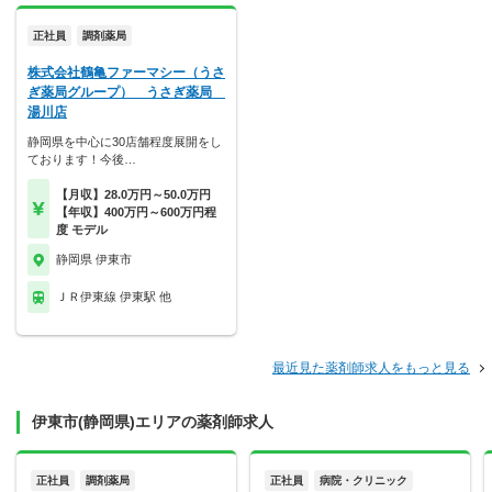
正社員
調剤薬局
株式会社鶴亀ファーマシー（うさ
ぎ薬局グループ） うさぎ薬局
湯川店
静岡県を中心に30店舗程度展開をし
ております！今後…
【月収】28.0万円～50.0万円
【年収】400万円～600万円程
度 モデル
静岡県 伊東市
ＪＲ伊東線 伊東駅 他
最近見た薬剤師求人をもっと見る
伊東市(静岡県)エリアの薬剤師求人
正社員
調剤薬局
正社員
病院・クリニック