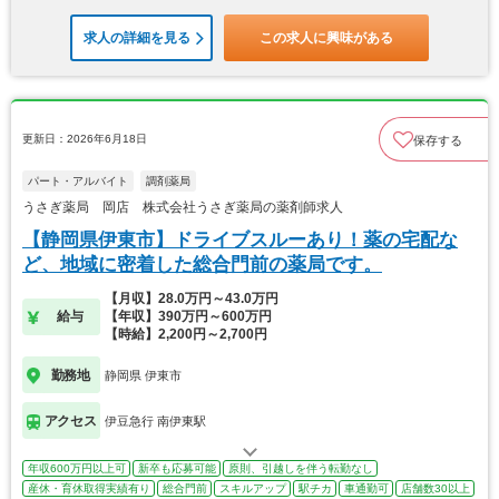
求人の詳細を見る
この求人に興味がある
更新日：2026年6月18日
保存する
パート・アルバイト
調剤薬局
うさぎ薬局 岡店 株式会社うさぎ薬局の薬剤師求人
【静岡県伊東市】ドライブスルーあり！薬の宅配な
ど、地域に密着した総合門前の薬局です。
【月収】28.0万円～43.0万円
給与
【年収】390万円～600万円
【時給】2,200円～2,700円
勤務地
静岡県 伊東市
アクセス
伊豆急行 南伊東駅
年収600万円以上可
新卒も応募可能
原則、引越しを伴う転勤なし
産休・育休取得実績有り
総合門前
スキルアップ
駅チカ
車通勤可
店舗数30以上