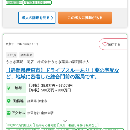
積極採用中
年間休日120日以上
求人の詳細を見る
この求人に興味がある
更新日：2026年6月18日
保存する
正社員
調剤薬局
うさぎ薬局 岡店 株式会社うさぎ薬局の薬剤師求人
【静岡県伊東市】ドライブスルーあり！薬の宅配な
ど、地域に密着した総合門前の薬局です。
【月収】35.0万円～57.0万円
給与
【年収】500万円～800万円
勤務地
静岡県 伊東市
アクセス
伊豆急行 南伊東駅
年収800万円以上可
新卒も応募可能
原則、引越しを伴う転勤なし