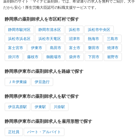
薬剤師のサイト「マイナビ薬剤師」では、希望通りの求人を無料でご紹介。大手
だから安心！厚生労働大臣認可の転職支援サービスです。
静岡県の薬剤師求人を市区町村で探す
静岡市駿河区
静岡市清水区
浜松市
浜松市中央区
浜松市浜名区
浜松市天竜区
沼津市
熱海市
三島市
富士宮市
伊東市
島田市
富士市
磐田市
焼津市
掛川市
藤枝市
御殿場市
袋井市
下田市
裾野市
静岡県伊東市の薬剤師求人を路線で探す
ＪＲ伊東線
伊豆急行
静岡県伊東市の薬剤師求人を駅で探す
伊豆高原駅
伊東駅
川奈駅
静岡県伊東市の薬剤師求人を雇用形態で探す
正社員
パート・アルバイト