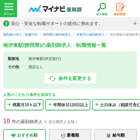
!
安心・安全な転職サポートの提供に努めます。
薬剤師の求人・転職TOP
静岡県の薬剤師求人
伊東市の薬剤師求人
南伊東駅の薬剤師求
南伊東駅(静岡県)の薬剤師求人・転職情報一覧
勤務地
南伊東駅(伊豆急行)
その他
指定なし
条件を変更する
人気のこだわり条件を追加する
残業月10ｈ以下
年間休日120日以上
土日休み（相談可含
10
件の薬剤師求人
※ 非公開求人を除く
おすすめ順
新着順
給与順