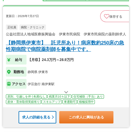
更新日：2026年7月27日
保存する
正社員
病院・クリニック
公益社団法人地域医療振興協会 伊東市民病院 伊東市民病院の薬剤師求人
【静岡県伊東市】 託児所あり！病床数約250床の急
性期病院で病院薬剤師を募集中です。
給与
【月収】24.3万円～28.9万円
勤務地
静岡県 伊東市
アクセス
伊豆急行 南伊東駅
原則、引越しを伴う転勤なし
残業月10ｈ以下
住宅補助（手当）あり
産休・育休取得実績有り
スキルアップ
車通勤可
積極採用中
求人の詳細を見る
この求人に興味がある