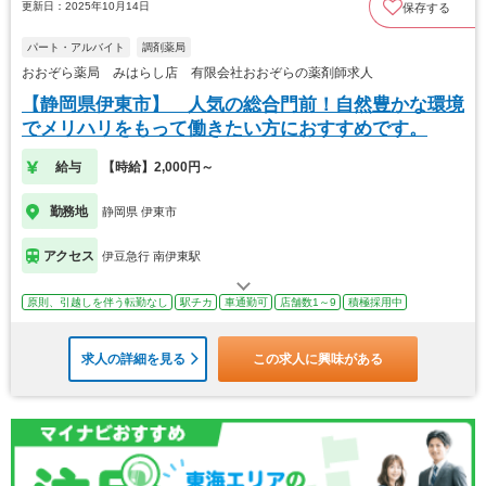
更新日：2025年10月14日
保存する
パート・アルバイト
調剤薬局
おおぞら薬局 みはらし店 有限会社おおぞらの薬剤師求人
【静岡県伊東市】 人気の総合門前！自然豊かな環境
でメリハリをもって働きたい方におすすめです。
給与
【時給】2,000円～
勤務地
静岡県 伊東市
アクセス
伊豆急行 南伊東駅
原則、引越しを伴う転勤なし
駅チカ
車通勤可
店舗数1～9
積極採用中
求人の詳細を見る
この求人に興味がある