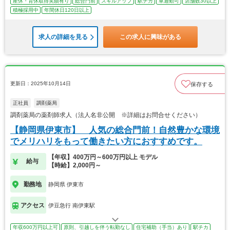
産休・育休取得実績有り
総合門前
スキルアップ
駅チカ
車通勤可
店舗数30以上
積極採用中
年間休日120日以上
求人の詳細を見る
この求人に興味がある
更新日：2025年10月14日
保存する
正社員
調剤薬局
調剤薬局の薬剤師求人（法人名非公開 ※詳細はお問合せください）
【静岡県伊東市】 人気の総合門前！自然豊かな環境
でメリハリをもって働きたい方におすすめです。
【年収】400万円～600万円以上 モデル
給与
【時給】2,000円～
勤務地
静岡県 伊東市
アクセス
伊豆急行 南伊東駅
年収600万円以上可
原則、引越しを伴う転勤なし
住宅補助（手当）あり
駅チカ