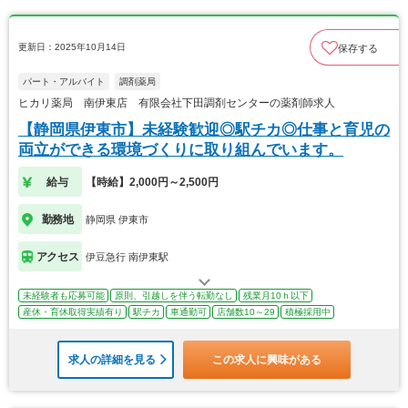
更新日：2025年10月14日
保存する
パート・アルバイト
調剤薬局
ヒカリ薬局 南伊東店 有限会社下田調剤センターの薬剤師求人
【静岡県伊東市】未経験歓迎◎駅チカ◎仕事と育児の
両立ができる環境づくりに取り組んでいます。
給与
【時給】2,000円～2,500円
勤務地
静岡県 伊東市
アクセス
伊豆急行 南伊東駅
未経験者も応募可能
原則、引越しを伴う転勤なし
残業月10ｈ以下
産休・育休取得実績有り
駅チカ
車通勤可
店舗数10～29
積極採用中
求人の詳細を見る
この求人に興味がある