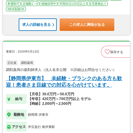
車通勤可
店舗数1～9
積極採用中
年間休日120日以上
在宅業務あり
WEB面接OK
求人の詳細を見る
この求人に興味がある
更新日：2026年5月13日
保存する
正社員
調剤薬局
調剤薬局の薬剤師求人（法人名非公開 ※詳細はお問合せください）
【静岡県伊東市】 未経験・ブランクのある方も歓
迎！患者さま目線での対応を心がけています。
【月収】30.0万円～50.0万円
給与
【年収】420万円～700万円以上 モデル
【時給】2,000円～2,500円
勤務地
静岡県 伊東市
アクセス
伊豆急行 南伊東駅