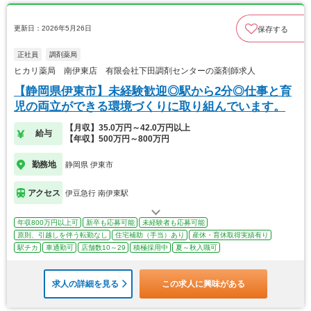
更新日：2026年5月26日
保存する
正社員
調剤薬局
ヒカリ薬局 南伊東店 有限会社下田調剤センターの薬剤師求人
【静岡県伊東市】未経験歓迎◎駅から2分◎仕事と育
児の両立ができる環境づくりに取り組んでいます。
【月収】35.0万円～42.0万円以上
給与
【年収】500万円～800万円
勤務地
静岡県 伊東市
アクセス
伊豆急行 南伊東駅
年収800万円以上可
新卒も応募可能
未経験者も応募可能
原則、引越しを伴う転勤なし
住宅補助（手当）あり
産休・育休取得実績有り
駅チカ
車通勤可
店舗数10～29
積極採用中
夏～秋入職可
求人の詳細を見る
この求人に興味がある