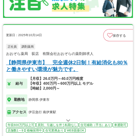
更新日：2025年10月14日
保存する
正社員
調剤薬局
おおぞら薬局 荻店 有限会社おおぞらの薬剤師求人
【静岡県伊東市】 完全週休2日制！有給消化も80％
と働きやすい環境が魅力です。
【月収】26.0万円～40.0万円程度
給与
【年収】400万円～600万円以上 モデル
【時給】2,000円～
勤務地
静岡県 伊東市
アクセス
伊豆急行 南伊東駅
年収600万円以上可
原則、引越しを伴う転勤なし
住宅補助（手当）あり
車通勤可
店舗数1～9
積極採用中
在宅業務あり
WEB面接OK