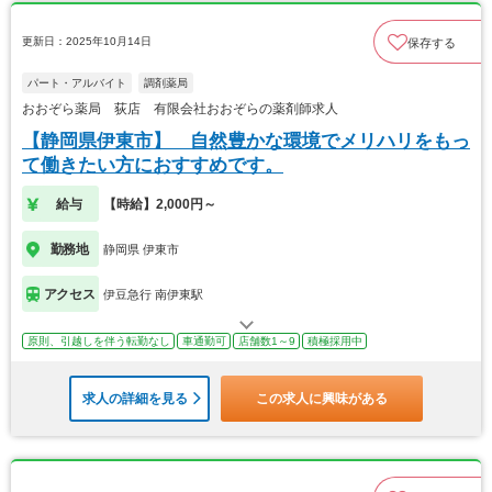
更新日：2025年10月14日
保存する
パート・アルバイト
調剤薬局
おおぞら薬局 荻店 有限会社おおぞらの薬剤師求人
【静岡県伊東市】 自然豊かな環境でメリハリをもっ
て働きたい方におすすめです。
給与
【時給】2,000円～
勤務地
静岡県 伊東市
アクセス
伊豆急行 南伊東駅
原則、引越しを伴う転勤なし
車通勤可
店舗数1～9
積極採用中
求人の詳細を見る
この求人に興味がある