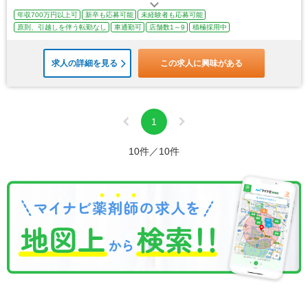
年収700万円以上可
新卒も応募可能
未経験者も応募可能
原則、引越しを伴う転勤なし
車通勤可
店舗数1～9
積極採用中
求人の詳細を見る
この求人に興味がある
1
10件／10件