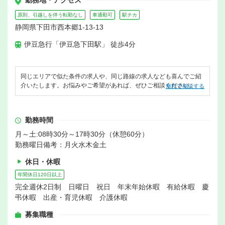
勤務地・アクセス
原則、引越しを伴う転勤なし
車通勤可
駅チカ
静岡県下田市西本郷1-13-13
伊豆急行「伊豆急下田駅」 徒歩4分
同じエリアで似た条件の求人や、同じ路線の求人なども喜んでご紹
介いたします。お悩みやご希望があれば、ぜひご相談ください。
無料で相談する
勤務時間
月～土:08時30分～17時30分（休憩60分）
勤務曜日備考：月火水木金土
休日・休暇
年間休日120日以上
完全週休2日制 日曜日 祝日 年末年始休暇 有給休暇 慶
弔休暇 出産・育児休暇 介護休暇
募集職種