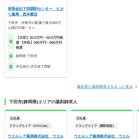
有限会社下田調剤センター ヒカ
リ薬局 西本郷店
下田市・伊東市の配属で最大800万
も検討可能！キャ…
【月収】30.0万円～50.0万円程
度 【年収】500万円～800万円
程度
静岡県 下田市
伊豆急行 伊豆急下田駅
最近見た薬剤師求人をもっと見る
下田市(静岡県)エリアの薬剤師求人
正社員
正社員
ドラッグストア（OTCのみ）
ドラッグストア（調剤併設）
ウエルシア薬局株式会社 ウエル
ウエルシア薬局株式会社 ウエル