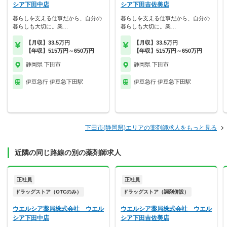
シア下田中店
シア下田吉佐美店
暮らしを支える仕事だから、自分の
暮らしを支える仕事だから、自分の
暮らしも大切に。業…
暮らしも大切に。業…
【月収】33.5万円
【月収】33.5万円
【年収】515万円～650万円
【年収】515万円～650万円
静岡県 下田市
静岡県 下田市
伊豆急行 伊豆急下田駅
伊豆急行 伊豆急下田駅
下田市(静岡県)エリアの薬剤師求人をもっと見る
近隣の同じ路線の別の薬剤師求人
正社員
正社員
ドラッグストア（OTCのみ）
ドラッグストア（調剤併設）
ウエルシア薬局株式会社 ウエル
ウエルシア薬局株式会社 ウエル
シア下田中店
シア下田吉佐美店