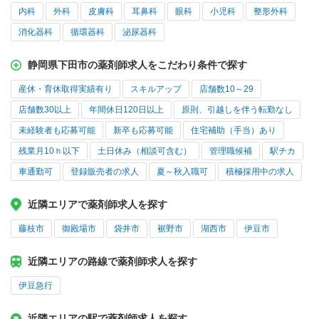
内科
外科
皮膚科
耳鼻科
眼科
小児科
整形外科
消化器科
循環器科
泌尿器科
静岡県下田市の薬剤師求人をこだわり条件で探す
産休・育休取得実績有り
スキルアップ
店舗数10～29
店舗数30以上
年間休日120日以上
原則、引越しを伴う転勤なし
未経験者も応募可能
新卒も応募可能
住宅補助（手当）あり
残業月10ｈ以下
土日休み（相談可含む）
管理職候補
駅チカ
車通勤可
登録販売者の求人
夏～秋入職可
積極採用中の求人
近隣エリアで薬剤師求人を探す
藤枝市
御殿場市
袋井市
裾野市
湖西市
伊豆市
近隣エリアの路線で薬剤師求人を探す
伊豆急行
近隣エリアの駅で薬剤師求人を探す