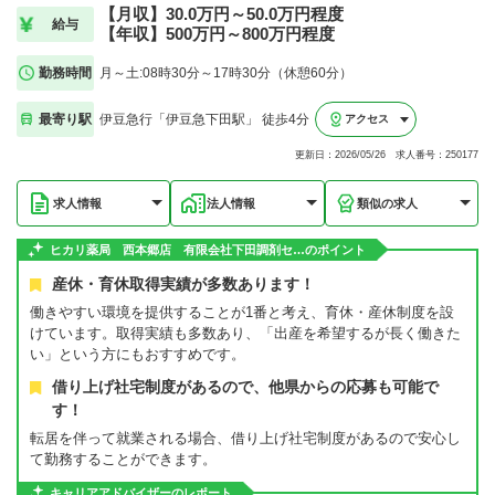
【月収】30.0万円～50.0万円程度
給与
【年収】500万円～800万円程度
勤務時間
月～土:08時30分～17時30分（休憩60分）
最寄り駅
伊豆急行「伊豆急下田駅」 徒歩4分
アクセス
更新日：2026/05/26 求人番号：250177
求人情報
法人情報
類似の求人
ヒカリ薬局 西本郷店 有限会社下田調剤セ…のポイント
産休・育休取得実績が多数あります！
働きやすい環境を提供することが1番と考え、育休・産休制度を設
けています。取得実績も多数あり、「出産を希望するが長く働きた
い」という方にもおすすめです。
借り上げ社宅制度があるので、他県からの応募も可能で
す！
転居を伴って就業される場合、借り上げ社宅制度があるので安心し
て勤務することができます。
キャリアアドバイザーのレポート