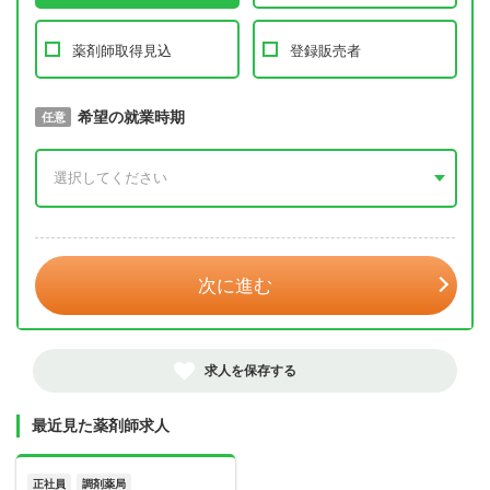
薬剤師取得見込
登録販売者
取得予定年
希望の就業時期
必須
任意
年 3月
次に進む
求人を保存する
最近見た薬剤師求人
正社員
調剤薬局