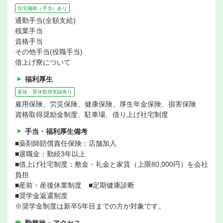
住宅補助（手当）あり
通勤手当(全額支給)
残業手当
資格手当
その他手当(役職手当)
借上げ寮について
福利厚生
産休・育休取得実績有り
雇用保険、労災保険、健康保険、厚生年金保険、損害保険
資格取得奨励金制度、駐車場、借り上げ社宅制度
手当・福利厚生備考
■薬剤師賠償責任保険：店舗加入
■退職金：勤続3年以上
■借上げ社宅制度：敷金・礼金と家賃（上限80,000円）を会社
負担
■産前・産後休業制度 ■定期健康診断
■奨学金返還制度
※奨学金制度は新卒5年目までの方が対象です。