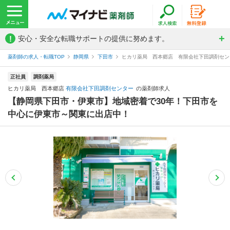
!
安心・安全な転職サポートの提供に努めます。
薬剤師の求人・転職TOP
静岡県
下田市
ヒカリ薬局 西本郷店 有限会社下田調剤セン
正社員
調剤薬局
ヒカリ薬局 西本郷店
有限会社下田調剤センター
の薬剤師求人
【静岡県下田市・伊東市】地域密着で30年！下田市を
中心に伊東市～関東に出店中！