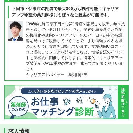
下田市・伊東市の配属で最大800万も検討可能！キャリア
アップ希望の薬剤師様にも様々なご提案が可能です。
1996年に静岡県下田市で第1号店を開局して以降、年々成
長を続けている注目の会社です。業務効率を考えた作業
の機械化や店内のバリアフリー化など、日々の中から課
題を見つけて改善していくことで、より信頼される地域
のかかりつけ薬局を目指しています。学校訪問やコスト
コと提携してフェアを開催するなど、地域交流のイベン
トを積極的に開催しております。将来的にキャリアアッ
プ希望からWLB重視の方まで、奮ってご応募くださいま
せ！
キャリアアドバイザー 薬剤師担当
求人情報