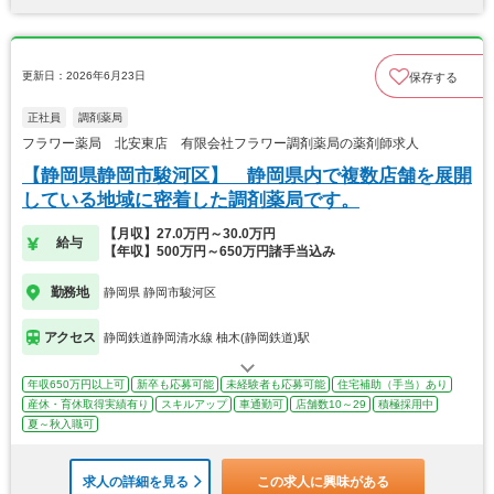
更新日：2026年6月23日
保存する
正社員
調剤薬局
フラワー薬局 北安東店 有限会社フラワー調剤薬局の薬剤師求人
【静岡県静岡市駿河区】 静岡県内で複数店舗を展開
している地域に密着した調剤薬局です。
【月収】27.0万円～30.0万円
給与
【年収】500万円～650万円諸手当込み
勤務地
静岡県 静岡市駿河区
アクセス
静岡鉄道静岡清水線 柚木(静岡鉄道)駅
年収650万円以上可
新卒も応募可能
未経験者も応募可能
住宅補助（手当）あり
産休・育休取得実績有り
スキルアップ
車通勤可
店舗数10～29
積極採用中
夏～秋入職可
求人の詳細を見る
この求人に興味がある