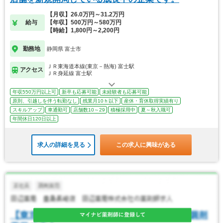
【月収】26.0万円～31.2万円
給与
【年収】500万円～580万円
【時給】1,800円～2,200円
勤務地
静岡県 富士市
ＪＲ東海道本線(東京－熱海) 富士駅
アクセス
ＪＲ身延線 富士駅
年収550万円以上可
新卒も応募可能
未経験者も応募可能
原則、引越しを伴う転勤なし
残業月10ｈ以下
産休・育休取得実績有り
スキルアップ
車通勤可
店舗数10～29
積極採用中
夏～秋入職可
年間休日120日以上
求人の詳細を見る
この求人に興味がある