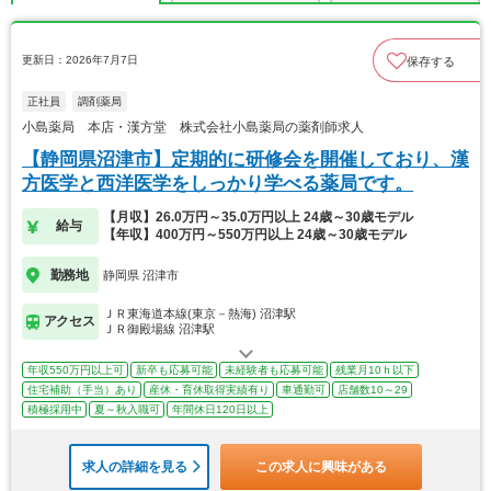
更新日：2026年7月7日
保存する
正社員
調剤薬局
小島薬局 本店・漢方堂 株式会社小島薬局の薬剤師求人
【静岡県沼津市】定期的に研修会を開催しており、漢
方医学と西洋医学をしっかり学べる薬局です。
【月収】26.0万円～35.0万円以上 24歳～30歳モデル
給与
【年収】400万円～550万円以上 24歳～30歳モデル
勤務地
静岡県 沼津市
ＪＲ東海道本線(東京－熱海) 沼津駅
アクセス
ＪＲ御殿場線 沼津駅
年収550万円以上可
新卒も応募可能
未経験者も応募可能
残業月10ｈ以下
住宅補助（手当）あり
産休・育休取得実績有り
車通勤可
店舗数10～29
積極採用中
夏～秋入職可
年間休日120日以上
求人の詳細を見る
この求人に興味がある