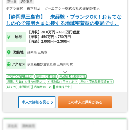
正社員
調剤薬局
ポプラ薬局 東本町店 ピーエフシー株式会社の薬剤師求人
【静岡県三島市】 未経験・ブランクOK！おもてな
しの心で患者さまに接する地域密着型の薬局です。
【月収】28.0万円～46.0万円程度
給与
【年収】450万円～750万円
【時給】2,000円～2,300円
勤務地
静岡県 三島市
アクセス
伊豆箱根鉄道駿豆線 三島田町駅
年収700万円以上可
新卒も応募可能
未経験者も応募可能
原則、引越しを伴う転勤なし
住宅補助（手当）あり
産休・育休取得実績有り
駅チカ
車通勤可
店舗数10～29
積極採用中
求人の詳細を見る
この求人に興味がある