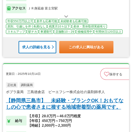
アクセス
ＪＲ身延線 富士宮駅
年収550万円以上可
新卒も応募可能
未経験者も応募可能
原則、引越しを伴う転勤なし
残業月10ｈ以下
産休・育休取得実績有り
スキルアップ
駅チカ
車通勤可
店舗数10～29
積極採用中
年間休日120日以上
求人の詳細を見る
この求人に興味がある
更新日：2025年10月14日
保存する
正社員
調剤薬局
ポプラ薬局 三島徳倉店 ピーエフシー株式会社の薬剤師求人
【静岡県三島市】 未経験・ブランクOK！おもてな
しの心で患者さまに接する地域密着型の薬局です。
【月収】28.0万円～46.0万円程度
給与
【年収】450万円～750万円
【時給】2,000円～2,300円