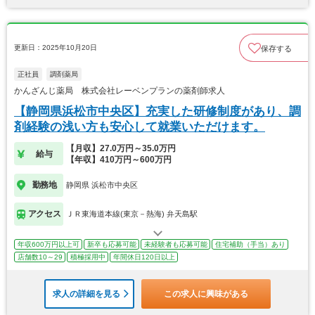
更新日：2025年10月20日
保存する
正社員
調剤薬局
かんざんじ薬局 株式会社レーベンプランの薬剤師求人
【静岡県浜松市中央区】充実した研修制度があり、調
剤経験の浅い方も安心して就業いただけます。
【月収】27.0万円～35.0万円
給与
【年収】410万円～600万円
勤務地
静岡県 浜松市中央区
アクセス
ＪＲ東海道本線(東京－熱海) 弁天島駅
年収600万円以上可
新卒も応募可能
未経験者も応募可能
住宅補助（手当）あり
店舗数10～29
積極採用中
年間休日120日以上
求人の詳細を見る
この求人に興味がある