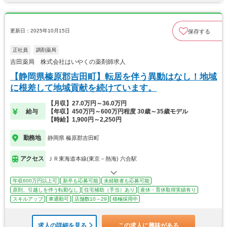
更新日：2025年10月15日
保存する
正社員
調剤薬局
吉田薬局 株式会社はいやくの薬剤師求人
【静岡県榛原郡吉田町】転居を伴う異動はなし！地域
に根差して地域貢献を続けています。
【月収】27.0万円～36.0万円
給与
【年収】450万円～600万円程度 30歳～35歳モデル
【時給】1,900円～2,250円
勤務地
静岡県 榛原郡吉田町
アクセス
ＪＲ東海道本線(東京－熱海) 六合駅
年収600万円以上可
新卒も応募可能
未経験者も応募可能
原則、引越しを伴う転勤なし
住宅補助（手当）あり
産休・育休取得実績有り
スキルアップ
車通勤可
店舗数10～29
積極採用中
求人の詳細を見る
この求人に興味がある