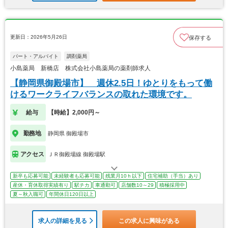
更新日：2026年5月26日
保存する
パート・アルバイト
調剤薬局
小島薬局 新橋店 株式会社小島薬局の薬剤師求人
【静岡県御殿場市】 週休2.5日！ゆとりをもって働
けるワークライフバランスの取れた環境です。
給与
【時給】2,000円～
勤務地
静岡県 御殿場市
アクセス
ＪＲ御殿場線 御殿場駅
新卒も応募可能
未経験者も応募可能
残業月10ｈ以下
住宅補助（手当）あり
産休・育休取得実績有り
駅チカ
車通勤可
店舗数10～29
積極採用中
夏～秋入職可
年間休日120日以上
求人の詳細を見る
この求人に興味がある