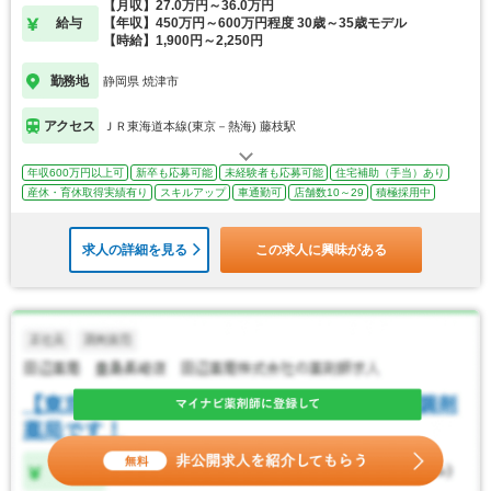
【月収】27.0万円～36.0万円
給与
【年収】450万円～600万円程度 30歳～35歳モデル
【時給】1,900円～2,250円
勤務地
静岡県 焼津市
アクセス
ＪＲ東海道本線(東京－熱海) 藤枝駅
年収600万円以上可
新卒も応募可能
未経験者も応募可能
住宅補助（手当）あり
産休・育休取得実績有り
スキルアップ
車通勤可
店舗数10～29
積極採用中
求人の詳細を見る
この求人に興味がある