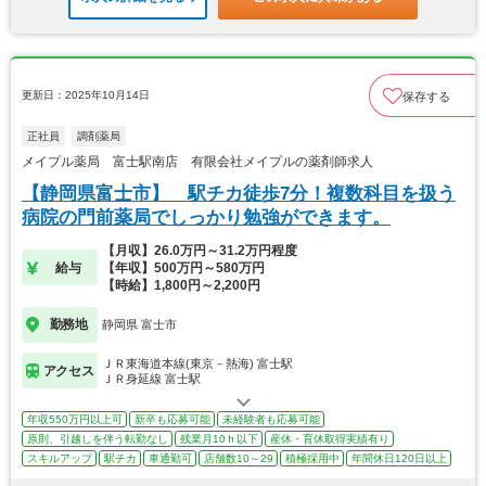
更新日：2025年10月14日
保存する
正社員
調剤薬局
メイプル薬局 富士駅南店 有限会社メイプルの薬剤師求人
【静岡県富士市】 駅チカ徒歩7分！複数科目を扱う
病院の門前薬局でしっかり勉強ができます。
【月収】26.0万円～31.2万円程度
給与
【年収】500万円～580万円
【時給】1,800円～2,200円
勤務地
静岡県 富士市
ＪＲ東海道本線(東京－熱海) 富士駅
アクセス
ＪＲ身延線 富士駅
年収550万円以上可
新卒も応募可能
未経験者も応募可能
原則、引越しを伴う転勤なし
残業月10ｈ以下
産休・育休取得実績有り
スキルアップ
駅チカ
車通勤可
店舗数10～29
積極採用中
年間休日120日以上