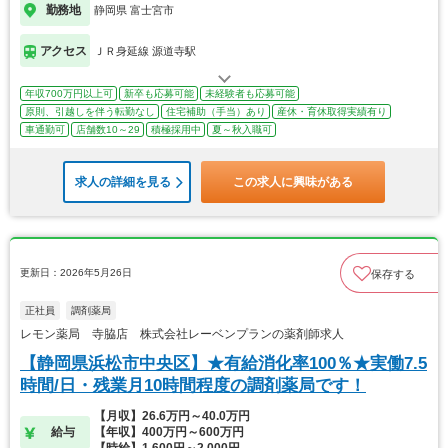
勤務地
静岡県 富士宮市
アクセス
ＪＲ身延線 源道寺駅
年収700万円以上可
新卒も応募可能
未経験者も応募可能
原則、引越しを伴う転勤なし
住宅補助（手当）あり
産休・育休取得実績有り
車通勤可
店舗数10～29
積極採用中
夏～秋入職可
求人の詳細を見る
この求人に興味がある
更新日：2026年5月26日
保存する
正社員
調剤薬局
レモン薬局 寺脇店 株式会社レーベンプランの薬剤師求人
【静岡県浜松市中央区】★有給消化率100％★実働7.5
時間/日・残業月10時間程度の調剤薬局です！
【月収】26.6万円～40.0万円
給与
【年収】400万円～600万円