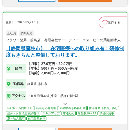
更新日：2026年5月26日
保存する
正社員
調剤薬局
フラワー薬局 前島店 有限会社オー・ティー・エス・ピーの薬剤師求人
【静岡県藤枝市】 在宅医療への取り組み有！研修制
度もきちんと整備しております。
【月収】27.0万円～30.0万円
給与
【年収】500万円～650万円程度
【時給】2,050円～2,300円
勤務地
静岡県 藤枝市
アクセス
ＪＲ東海道本線(東京－熱海) 藤枝駅
年収650万円以上可
新卒も応募可能
未経験者も応募可能
住宅補助（手当）あり
産休・育休取得実績有り
スキルアップ
車通勤可
店舗数10～29
積極採用中
夏～秋入職可
在宅業務あり