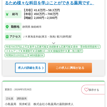
るため様々な科目を学ぶことができる薬局です。
【月収】41.6万円～58.3万円
給与
【年収】450万円～700万円
【時給】2,000円～2,500円
勤務地
静岡県 御前崎市
アクセス
ＪＲ東海道本線(東京－熱海) 菊川(静岡)駅
年収700万円以上可
新卒も応募可能
未経験者も応募可能
産休・育休取得実績有り
スキルアップ
車通勤可
店舗数10～29
積極採用中
夏～秋入職可
年間休日120日以上
WEB面接OK
求人の詳細を見る
この求人に興味がある
更新日：2026年5月26日
保存する
正社員
調剤薬局
小島薬局 筒井町店 株式会社小島薬局の薬剤師求人