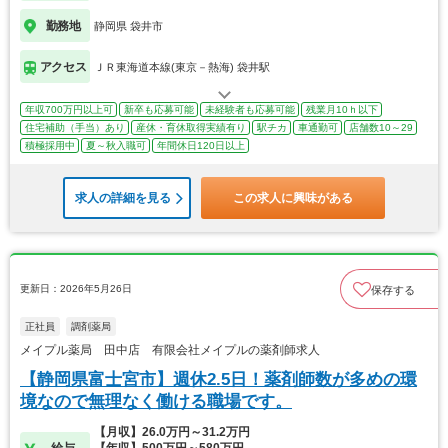
勤務地
静岡県 袋井市
アクセス
ＪＲ東海道本線(東京－熱海) 袋井駅
年収700万円以上可
新卒も応募可能
未経験者も応募可能
残業月10ｈ以下
住宅補助（手当）あり
産休・育休取得実績有り
駅チカ
車通勤可
店舗数10～29
積極採用中
夏～秋入職可
年間休日120日以上
求人の詳細を見る
この求人に興味がある
更新日：2026年5月26日
保存する
正社員
調剤薬局
メイプル薬局 田中店 有限会社メイプルの薬剤師求人
【静岡県富士宮市】週休2.5日！薬剤師数が多めの環
境なので無理なく働ける職場です。
【月収】26.0万円～31.2万円