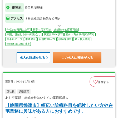
勤務地
静岡県 裾野市
アクセス
ＪＲ御殿場線 長泉なめり駅
年収550万円以上可
新卒も応募可能
未経験者も応募可能
原則、引越しを伴う転勤なし
残業月10ｈ以下
産休・育休取得実績有り
スキルアップ
車通勤可
店舗数10～29
積極採用中
夏～秋入職可
年間休日120日以上
求人の詳細を見る
この求人に興味がある
更新日：2026年5月13日
保存する
正社員
調剤薬局
あお空薬局 株式会社はいやくの薬剤師求人
【静岡県焼津市】幅広い診療科目を経験したい方や在
宅業務に興味がある方におすすめです。