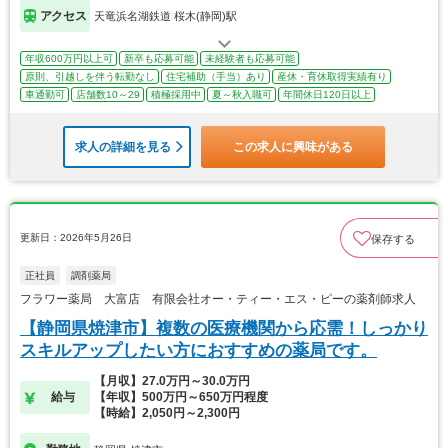
アクセス
天竜浜名湖鉄道 桜木(静岡)駅
年収600万円以上可
新卒も応募可能
未経験者も応募可能
原則、引越しを伴う転勤なし
住宅補助（手当）あり
産休・育休取得実績有り
車通勤可
店舗数10～29
積極採用中
夏～秋入職可
年間休日120日以上
求人の詳細を見る
この求人に興味がある
更新日：2026年5月26日
保存する
正社員
調剤薬局
フラワー薬局 大富店 有限会社オー・ティー・エス・ピーの薬剤師求人
【静岡県焼津市】複数の医療機関から応需！しっかり
スキルアップしたい方におすすめの薬局です。
【月収】27.0万円～30.0万円
給与
【年収】500万円～650万円程度
【時給】2,050円～2,300円