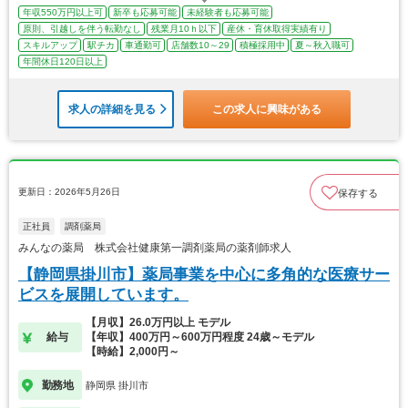
年収550万円以上可
新卒も応募可能
未経験者も応募可能
原則、引越しを伴う転勤なし
残業月10ｈ以下
産休・育休取得実績有り
スキルアップ
駅チカ
車通勤可
店舗数10～29
積極採用中
夏～秋入職可
年間休日120日以上
求人の詳細を見る
この求人に興味がある
更新日：2026年5月26日
保存する
正社員
調剤薬局
みんなの薬局 株式会社健康第一調剤薬局の薬剤師求人
【静岡県掛川市】薬局事業を中心に多角的な医療サー
ビスを展開しています。
【月収】26.0万円以上 モデル
給与
【年収】400万円～600万円程度 24歳～モデル
【時給】2,000円～
勤務地
静岡県 掛川市