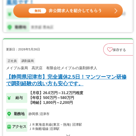
更新日：2026年5月26日
保存する
正社員
調剤薬局
メイプル薬局 高沢店 有限会社メイプルの薬剤師求人
【静岡県沼津市】完全週休2.5日！マンツーマン研修
で調剤経験の浅い方も安心です。
【月収】26.0万円～31.2万円程度
給与
【年収】500万円～580万円
【時給】1,800円～2,200円
勤務地
静岡県 沼津市
ＪＲ東海道本線(東京－熱海) 沼津駅
アクセス
ＪＲ御殿場線 沼津駅