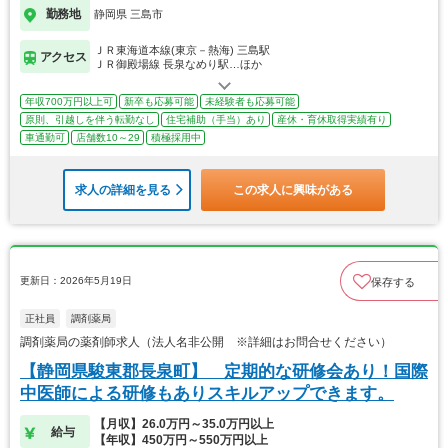
勤務地
静岡県 三島市
ＪＲ東海道本線(東京－熱海) 三島駅
アクセス
ＪＲ御殿場線 長泉なめり駅…ほか
年収700万円以上可
新卒も応募可能
未経験者も応募可能
原則、引越しを伴う転勤なし
住宅補助（手当）あり
産休・育休取得実績有り
車通勤可
店舗数10～29
積極採用中
求人の詳細を見る
この求人に興味がある
更新日：2026年5月19日
保存する
正社員
調剤薬局
調剤薬局の薬剤師求人（法人名非公開 ※詳細はお問合せください）
【静岡県駿東郡長泉町】 定期的な研修会あり！国際
中医師による研修もありスキルアップできます。
【月収】26.0万円～35.0万円以上
給与
【年収】450万円～550万円以上