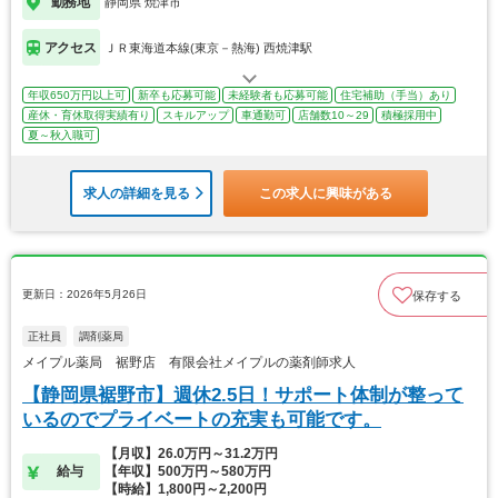
勤務地
静岡県 焼津市
アクセス
ＪＲ東海道本線(東京－熱海) 西焼津駅
年収650万円以上可
新卒も応募可能
未経験者も応募可能
住宅補助（手当）あり
産休・育休取得実績有り
スキルアップ
車通勤可
店舗数10～29
積極採用中
夏～秋入職可
求人の詳細を見る
この求人に興味がある
更新日：2026年5月26日
保存する
正社員
調剤薬局
メイプル薬局 裾野店 有限会社メイプルの薬剤師求人
【静岡県裾野市】週休2.5日！サポート体制が整って
いるのでプライベートの充実も可能です。
【月収】26.0万円～31.2万円
給与
【年収】500万円～580万円
【時給】1,800円～2,200円