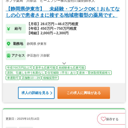
ポプラ薬局 川奈店 ピーエフシー株式会社の薬剤師求人
【静岡県伊東市】 未経験・ブランクOK！おもてな
しの心で患者さまに接する地域密着型の薬局です。
【月収】28.0万円～46.0万円程度
給与
【年収】450万円～750万円程度
【時給】2,000円～2,300円
勤務地
静岡県 伊東市
アクセス
伊豆急行 川奈駅
年収700万円以上可
新卒も応募可能
未経験者も応募可能
原則、引越しを伴う転勤なし
住宅補助（手当）あり
産休・育休取得実績有り
車通勤可
店舗数10～29
積極採用中
求人の詳細を見る
この求人に興味がある
更新日：2025年10月14日
保存する