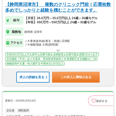
【静岡県沼津市】 複数のクリニック門前！応需枚数
多めでしっかりと経験を積むことができます。
【月収】26.0万円～35.0万円以上 24歳～30歳モデル
給与
【年収】450万円～550万円以上 24歳～30歳モデル
勤務地
静岡県 沼津市
ＪＲ東海道本線(東京－熱海) 沼津駅
アクセス
ＪＲ御殿場線 大岡(静岡)駅
年収550万円以上可
新卒も応募可能
未経験者も応募可能
残業月10ｈ以下
住宅補助（手当）あり
産休・育休取得実績有り
車通勤可
店舗数10～29
積極採用中
夏～秋入職可
年間休日120日以上
求人の詳細を見る
この求人に興味がある
更新日：2025年10月14日
保存する
正社員
調剤薬局