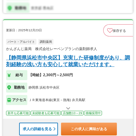
更新日：2025年12月23日
保存する
パート・アルバイト
調剤薬局
かんざんじ薬局 株式会社レーベンプランの薬剤師求人
【静岡県浜松市中央区】充実した研修制度があり、調
剤経験の浅い方も安心して就業いただけます。
給与
【時給】2,300円～2,500円
勤務地
静岡県 浜松市中央区
アクセス
ＪＲ東海道本線(東京－熱海) 弁天島駅
新卒も応募可能
未経験者も応募可能
店舗数10～29
積極採用中
求人の詳細を見る
この求人に興味がある