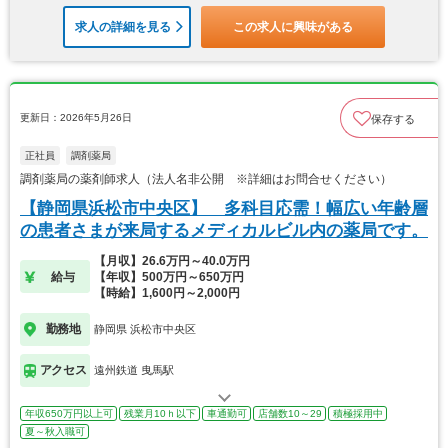
求人の詳細を見る
この求人に興味がある
更新日：2026年5月26日
保存する
正社員
調剤薬局
調剤薬局の薬剤師求人（法人名非公開 ※詳細はお問合せください）
【静岡県浜松市中央区】 多科目応需！幅広い年齢層
の患者さまが来局するメディカルビル内の薬局です。
【月収】26.6万円～40.0万円
給与
【年収】500万円～650万円
【時給】1,600円～2,000円
勤務地
静岡県 浜松市中央区
アクセス
遠州鉄道 曳馬駅
年収650万円以上可
残業月10ｈ以下
車通勤可
店舗数10～29
積極採用中
夏～秋入職可