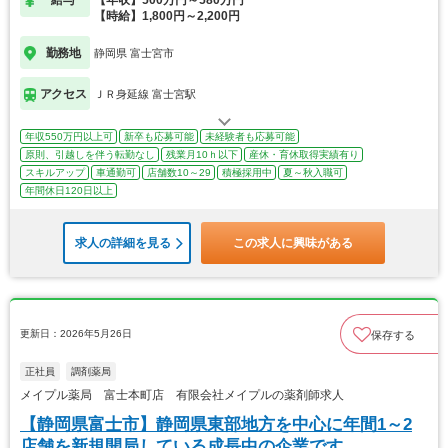
給与
【年収】500万円～580万円
【時給】1,800円～2,200円
勤務地
静岡県 富士宮市
アクセス
ＪＲ身延線 富士宮駅
年収550万円以上可
新卒も応募可能
未経験者も応募可能
原則、引越しを伴う転勤なし
残業月10ｈ以下
産休・育休取得実績有り
スキルアップ
車通勤可
店舗数10～29
積極採用中
夏～秋入職可
年間休日120日以上
求人の詳細を見る
この求人に興味がある
更新日：2026年5月26日
保存する
正社員
調剤薬局
メイプル薬局 富士本町店 有限会社メイプルの薬剤師求人
【静岡県富士市】静岡県東部地方を中心に年間1～2
店舗を新規開局している成長中の企業です。