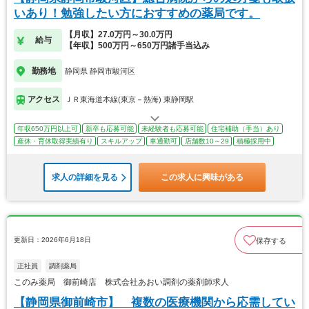
いあり！勉強したい方におすすめの薬局です。
【月収】27.0万円～30.0万円
給与
【年収】500万円～650万円諸手当込み
勤務地
静岡県 静岡市駿河区
アクセス
ＪＲ東海道本線(東京－熱海) 東静岡駅
年収650万円以上可
新卒も応募可能
未経験者も応募可能
住宅補助（手当）あり
産休・育休取得実績有り
スキルアップ
車通勤可
店舗数10～29
積極採用中
求人の詳細を見る
この求人に興味がある
更新日：2026年6月18日
保存する
正社員
調剤薬局
このみ薬局 御前崎店 株式会社あおい調剤の薬剤師求人
【静岡県御前崎市】 複数の医療機関から応需してい