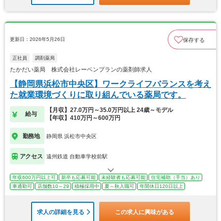
更新日：2026年5月26日
保存する
正社員
調剤薬局
たかだい薬局 株式会社レーベンプランの薬剤師求人
【静岡県浜松市中央区】ワークライフバランスを考え
た就業環境づくりに取り組んでいる薬局です。
【月収】27.0万円～35.0万円以上 24歳～モデル
給与
【年収】410万円～600万円
勤務地
静岡県 浜松市中央区
アクセス
遠州鉄道 自動車学校前駅
年収600万円以上可
新卒も応募可能
未経験者も応募可能
住宅補助（手当）あり
車通勤可
店舗数10～29
積極採用中
夏～秋入職可
年間休日120日以上
求人の詳細を見る
この求人に興味がある