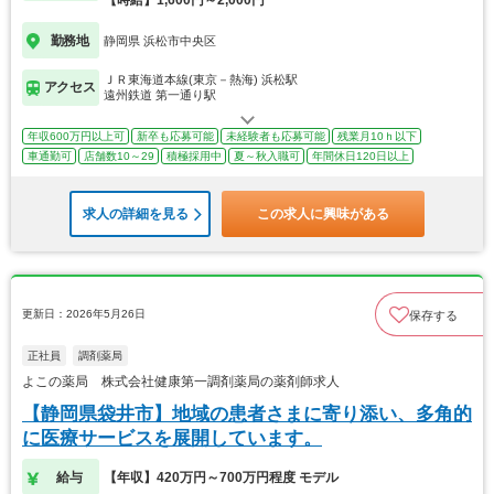
【時給】1,600円～2,000円
勤務地
静岡県 浜松市中央区
ＪＲ東海道本線(東京－熱海) 浜松駅
アクセス
遠州鉄道 第一通り駅
年収600万円以上可
新卒も応募可能
未経験者も応募可能
残業月10ｈ以下
車通勤可
店舗数10～29
積極採用中
夏～秋入職可
年間休日120日以上
求人の詳細を見る
この求人に興味がある
更新日：2026年5月26日
保存する
正社員
調剤薬局
よこの薬局 株式会社健康第一調剤薬局の薬剤師求人
【静岡県袋井市】地域の患者さまに寄り添い、多角的
に医療サービスを展開しています。
給与
【年収】420万円～700万円程度 モデル