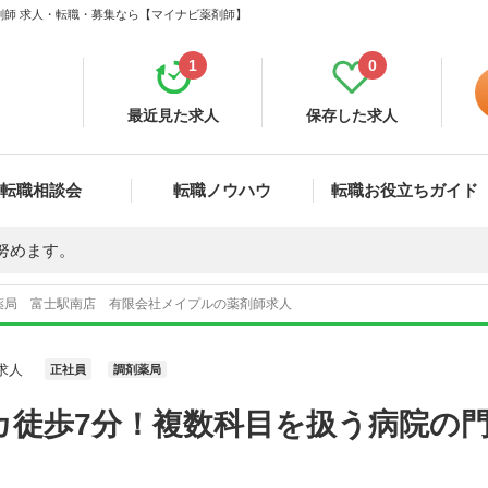
剤師 求人・転職・募集なら【マイナビ薬剤師】
1
0
最近見た求人
保存した求人
転職相談会
転職ノウハウ
転職お役立ちガイド
努めます。
薬局 富士駅南店 有限会社メイプルの薬剤師求人
求人
正社員
調剤薬局
カ徒歩7分！複数科目を扱う病院の