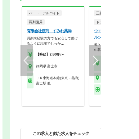
パート・アルバイト
正社員
調剤薬局
ドラッグストア（調剤併設
有限会社渡商 すみれ薬局
ウエルシア薬局株式会社 
ルシア富士五味島店
調剤未経験の方でも安心して働け
るように現場でしっか…
暮らしを支える仕事だから、
の暮らしも大切に。業…
【時給】2,500円～
【月収】33.5万円
【年収】515万円～65
静岡県 富士市
静岡県 富士市
ＪＲ東海道本線(東京－熱海)
富士駅 他
ＪＲ身延線 竪堀駅
この求人と似た求人をチェック