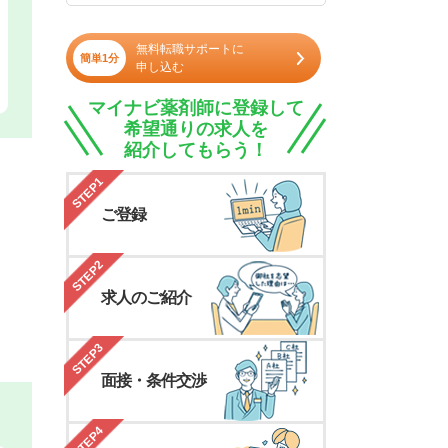
無料転職サポートに
簡単1分
申し込む
マイナビ薬剤師に登録して
希望通りの求人を
紹介してもらう！
STEP1
ご登録
STEP2
求人のご紹介
STEP3
面接・条件交渉
STEP4