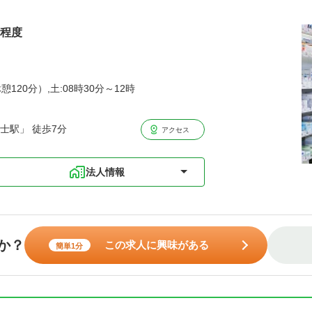
円程度
憩120分）,土:08時30分～12時
士駅」 徒歩7分
アクセス
法人情報
か？
この求人に興味がある
簡単1分