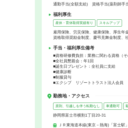
通勤手当(全額支給) 資格手当(薬剤師手
福利厚生
産休・育休取得実績有り
スキルアップ
雇用保険、労災保険、健康保険、厚生年
資格取得奨励金制度、慶弔見舞金制度、
手当・福利厚生備考
■資格研修費負担：業務に関わる資格（そ
■全社員懇親会：年1回
■誕生日プレゼント：全社員に支給
■健康診断
■制服貸与
■エクシブ リゾートトラスト法人会員
勤務地・アクセス
原則、引越しを伴う転勤なし
車通勤可
静岡県富士市横割1丁目20-31
ＪＲ東海道本線(東京－熱海)「富士駅」