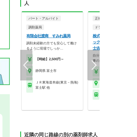
人
パート・アルバイト
正社員
調剤薬局
ドラッグストア（調剤併設
有限会社渡商 すみれ薬局
株式会社マツモトキヨシ 
ッグストア マツモトキヨシ
調剤未経験の方でも安心して働け
士吉原店
るように現場でしっか…
自分らしく働く。それが、い
【時給】2,500円～
事の第一歩。選択的週…
静岡県 富士市
【年収】458万円～70
ＪＲ東海道本線(東京－熱海)
静岡県 富士市
富士駅 他
岳南鉄道 吉原本町駅
近隣の同じ路線の別の薬剤師求人