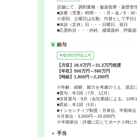
店舗にて、調剤業務・服薬指導・薬歴管
■診療（営業）時間・・・月～金／8：30～1
※原則、土曜日は出勤。代替として平日1
■休診（定休）日・・・日曜日、祝日
■応需科目・・・内科、循環器科、呼吸
給与
年収550万円以上可
【月収】26.0万円～31.2万円程度
【年収】500万円～580万円
【時給】1,800円～2,200円
※年齢、経験、能力を考慮のうえ、規定
■賞与：年2回（7月、12月）
■決算賞与：8月（会社業績による。10
■昇給：年1回（5月）
■インセンティブ制度：月単位、半期単位
※月単位：3,000円～20,000円
※半期単位：評価に応じてボーナス時に
手当