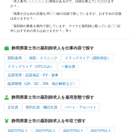
「求人番号〇〇〇〇〇〇に興味があるので、詳細を教えていただけます
か？」
「残業が少なめの店舗をJR〇〇線の沿線で探していますが、おすすめの店舗
はありますか？」
「薬剤師の募集を都内で探しています。マイナビ薬剤師に載っている〇〇以
外におすすめの求人はありますか？」等々
静岡県富士市の薬剤師求人を仕事内容で探す
調剤薬局
病院・クリニック
ドラッグストア（調剤併設）
ドラッグストア（OTCのみ）
一般企業
品質管理・品質保証・PV・薬事
臨床開発（QA、QC、DM、統計解析など）
静岡県富士市の薬剤師求人を雇用形態で探す
正社員
契約社員・嘱託社員
パート・アルバイト
静岡県富士市の薬剤師求人を年収で探す
300万円以上
350万円以上
400万円以上
450万円以上