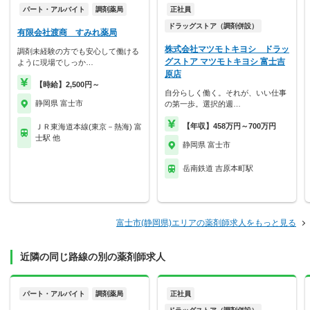
パート・アルバイト
調剤薬局
正社員
ドラッグストア（調剤併設）
有限会社渡商 すみれ薬局
株式会社マツモトキヨシ ドラッ
調剤未経験の方でも安心して働ける
グストア マツモトキヨシ 富士吉
ように現場でしっか…
原店
【時給】2,500円～
自分らしく働く。それが、いい仕事
静岡県 富士市
の第一歩。選択的週…
【年収】458万円～700万円
ＪＲ東海道本線(東京－熱海) 富
士駅 他
静岡県 富士市
岳南鉄道 吉原本町駅
富士市(静岡県)エリアの薬剤師求人をもっと見る
近隣の同じ路線の別の薬剤師求人
パート・アルバイト
調剤薬局
正社員