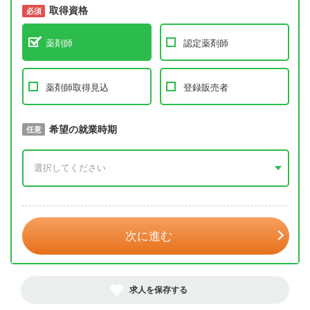
取得資格
必須
必須
薬剤師
認定薬剤師
薬剤師取得見込
登録販売者
取得予定年
希望の就業時期
必須
任意
年 3月
次に進む
求人を保存する