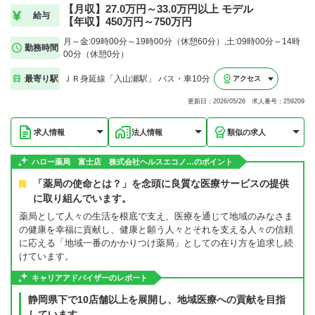
【月収】27.0万円～33.0万円以上 モデル
給与
【年収】450万円～750万円
月～金:09時00分～19時00分（休憩60分）,土:09時00分～14時
勤務時間
00分（休憩0分）
最寄り駅
ＪＲ身延線「入山瀬駅」 バス・車10分
アクセス
更新日：2026/05/26 求人番号：259209
求人情報
法人情報
類似の求人
ハロー薬局 富士店 株式会社ヘルスエコノ…のポイント
「薬局の使命とは？」を念頭に良質な医療サービスの提供
に取り組んでいます。
薬局として人々の生活を根底で支え、医療を通じて地域のみなさま
の健康を幸福に貢献し、健康と願う人々とそれを支える人々の信頼
に応える「地域一番のかかりつけ薬局」としての在り方を追求し続
けています。
キャリアアドバイザーのレポート
静岡県下で10店舗以上を展開し、地域医療への貢献を目指
しています。