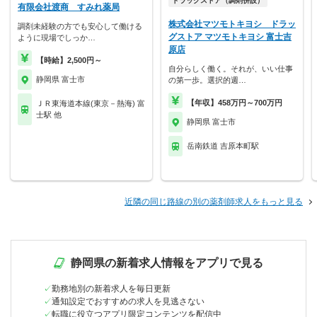
ドラッグストア（調剤併設）
有限会社渡商 すみれ薬局
株式会社マツモトキヨシ ドラッ
調剤未経験の方でも安心して働ける
グストア マツモトキヨシ 富士吉
ように現場でしっか…
原店
【時給】2,500円～
自分らしく働く。それが、いい仕事
静岡県 富士市
の第一歩。選択的週…
【年収】458万円～700万円
ＪＲ東海道本線(東京－熱海) 富
士駅 他
静岡県 富士市
岳南鉄道 吉原本町駅
近隣の同じ路線の別の薬剤師求人をもっと見る
静岡県の新着求人情報をアプリで見る
勤務地別の新着求人を毎日更新
通知設定でおすすめの求人を見逃さない
転職に役立つアプリ限定コンテンツを配信中