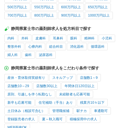
500万円以上
550万円以上
600万円以上
650万円以上
700万円以上
800万円以上
900万円以上
1000万円以上
静岡県富士市の薬剤師求人を処方科目で探す
内科
外科
皮膚科
耳鼻科
眼科
精神科
小児科
整形外科
心療内科
総合科目
消化器科
循環器科
婦人科
歯科
泌尿器科
静岡県富士市の薬剤師求人をこだわり条件で探す
産休・育休取得実績有り
スキルアップ
店舗数1～9
店舗数10～29
店舗数30以上
年間休日120日以上
原則、引越しを伴う転勤なし
未経験者も応募可能
新卒も応募可能
住宅補助（手当）あり
残業月10ｈ以下
土日休み（相談可含む）
管理職候補
駅チカ
車通勤可
登録販売者の求人
夏～秋入職可
積極採用中の求人
WEB面接OK