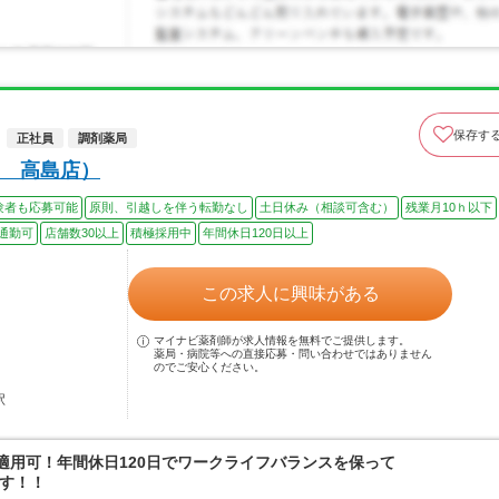
保存す
正社員
調剤薬局
 高島店）
験者も応募可能
原則、引越しを伴う転勤なし
土日休み（相談可含む）
残業月10ｈ以下
通勤可
店舗数30以上
積極採用中
年間休日120日以上
この求人に興味がある
マイナビ薬剤師が求人情報を無料でご提供します。
薬局・病院等への直接応募・問い合わせではありません
のでご安心ください。
駅
適用可！年間休日120日でワークライフバランスを保って
す！！