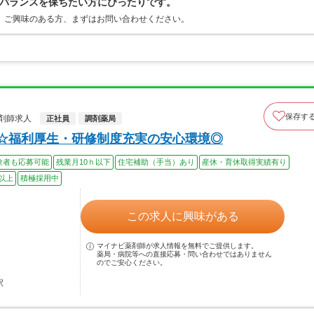
バランスを保ちたい方にぴったりです。
 ご興味のある方、まずはお問い合わせください。
保存す
剤師求人
正社員
調剤薬局
上☆福利厚生・研修制度充実の安心環境◎
験者も応募可能
残業月10ｈ以下
住宅補助（手当）あり
産休・育休取得実績有り
以上
積極採用中
この求人に興味がある
マイナビ薬剤師が求人情報を無料でご提供します。
薬局・病院等への直接応募・問い合わせではありません
のでご安心ください。
駅