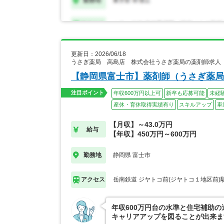
更新日：2026/06/18
うさぎ薬局 高島店 株式会社うさぎ薬局の薬剤師求人
【静岡県富士市】薬剤師（うさぎ薬局
注目ポイント
年収600万円以上可
新卒も応募可能
未経
産休・育休取得実績有り
スキルアップ
車
【月収】～43.0万円
給与
【年収】450万円～600万円
静岡県 富士市
勤務地
岳南鉄道 ジヤトコ前(ジヤトコ１地区前)
アクセス
年収600万円台の水準と住宅補助の
キャリアアップを図ることが出来ま