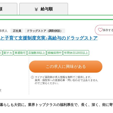
順
給与順
保存す
師求人
正社員
ドラッグストア（調剤併設）
と子育て支援制度充実♪高給与のドラッグストア
り
駅チカ
車通勤可
店舗数30以上
積極採用中
年間休日120日以上
この求人に興味がある
マイナビ薬剤師が求人情報を無料でご提供します。
薬局・病院等への直接応募・問い合わせではありません
のでご安心ください。
駅
暮らしも大切に。業界トップクラスの福利厚生で、長く、深く、街に寄