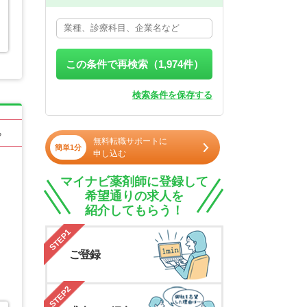
この条件で再検索（
1,974
件）
検索条件を保存する
る
無料転職サポートに
簡単1分
申し込む
マイナビ薬剤師に登録して
希望通りの求人を
紹介してもらう！
STEP1
ご登録
STEP2