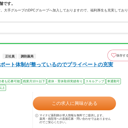
店舗です。
です。大手グループのDPCグループへ加入しておりますので、福利厚生も充実しており
保存す
正社員
調剤薬局
ポート体制が整っているのでプライベートの充実
験者も応募可能
残業月10ｈ以下
産休・育休取得実績有り
スキルアップ
車通勤可
以上
この求人に興味がある
マイナビ薬剤師が求人情報を無料でご提供します。
薬局・病院等への直接応募・問い合わせではありません
のでご安心ください。