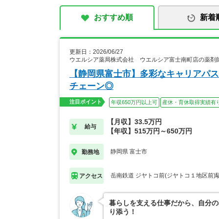
おすすめ順
新着
更新日：2026/06/27
ウエルシア薬局株式会社 ウエルシア富士南町店の薬剤
【静岡県富士市】多彩なキャリアパス
チェーン◎
注目ポイント
年収650万円以上可
産休・育休取得実績有
【月収】33.5万円
給与
【年収】515万円～650万円
静岡県 富士市
勤務地
岳南鉄道 ジヤトコ前(ジヤトコ１地区前)
アクセス
暮らしを支える仕事だから、自分の
り添う！