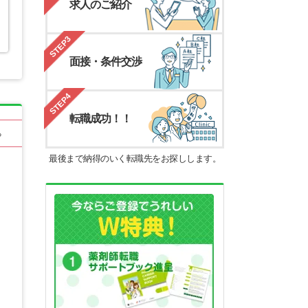
求人のご紹介
STEP3
面接・条件交渉
STEP4
転職成功！！
る
最後まで納得のいく転職先をお探しします。