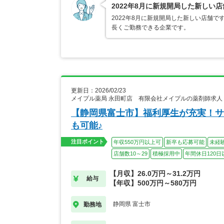
2022年8月に新規開局した新しい
2022年8月に新規開局した新しい店舗
長くご勤務できる企業です。
更新日：2026/02/23
メイプル薬局 永田町店 有限会社メイプルの薬剤師求人
【静岡県富士市】福利厚生が充実！サ
も可能♪
注目ポイント
年収550万円以上可
新卒も応募可能
未経
店舗数10～29
積極採用中
年間休日120日
【月収】26.0万円～31.2万円
給与
【年収】500万円～580万円
静岡県 富士市
勤務地