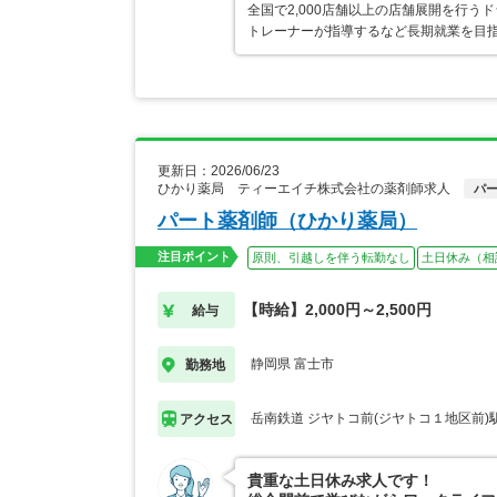
全国で2,000店舗以上の店舗展開を行
トレーナーが指導するなど長期就業を目指
更新日：2026/06/23
ひかり薬局 ティーエイチ株式会社の薬剤師求人
パ
パート薬剤師（ひかり薬局）
注目ポイント
原則、引越しを伴う転勤なし
土日休み（相
【時給】2,000円～2,500円
給与
静岡県 富士市
勤務地
岳南鉄道 ジヤトコ前(ジヤトコ１地区前)
アクセス
貴重な土日休み求人です！