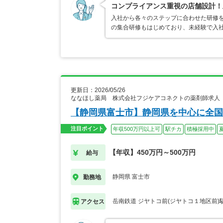
コンプライアンス重視の店舗設計！
入社から各々のステップに合わせた研修
の集合研修もはじめており、未経験で入
更新日：2026/05/26
ななほし薬局 株式会社フジケアコネクトの薬剤師求人
【静岡県富士市】静岡県を中心に全国
注目ポイント
年収500万円以上可
駅チカ
積極採用中
【年収】450万円～500万円
給与
静岡県 富士市
勤務地
岳南鉄道 ジヤトコ前(ジヤトコ１地区前)
アクセス