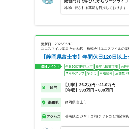
総合門前で学びながらワークライフ
地域に愛される薬局を目指しております。
更新日：2026/06/18
ユニスマイル薬局 たかね店 株式会社ユニスマイルの薬
【静岡県富士市】年間休日120日以
注目ポイント
年収600万円以上可
新卒も応募可能
未経
スキルアップ
駅チカ
車通勤可
店舗数30
【月収】26.2万円～41.0万円
給与
【年収】393万円～600万円
静岡県 富士市
勤務地
岳南鉄道 ジヤトコ前(ジヤトコ１地区前)
アクセス