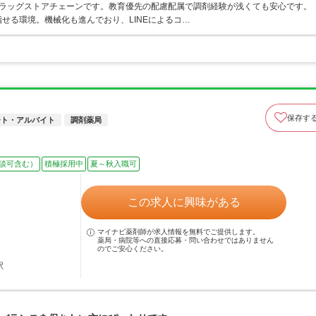
うドラッグストアチェーンです。教育優先の配慮配属で調剤経験が浅くても安心です。
せる環境。機械化も進んでおり、LINEによるコ…
保存す
ート・アルバイト
調剤薬局
談可含む）
積極採用中
夏～秋入職可
この求人に興味がある
マイナビ薬剤師が求人情報を無料でご提供します。
薬局・病院等への直接応募・問い合わせではありません
のでご安心ください。
駅