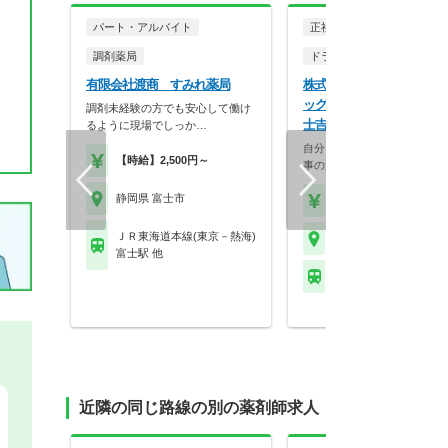
パート・アルバイト
正社員
調剤薬局
ドラッグストア（調剤併設
有限会社渡商 すみれ薬局
株式会社マツモトキヨシ 
ッグストア マツモトキヨシ
調剤未経験の方でも安心して働け
士吉原店
るように現場でしっか…
自分らしく働く。それが、い
【時給】2,500円～
事の第一歩。選択的週…
静岡県 富士市
【年収】458万円～70
ＪＲ東海道本線(東京－熱海)
静岡県 富士市
富士駅 他
岳南鉄道 吉原本町駅
近隣の同じ路線の別の薬剤師求人