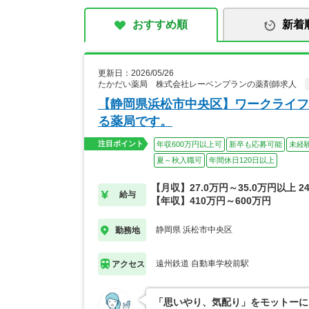
おすすめ順
新着
更新日：2026/05/26
たかだい薬局 株式会社レーベンプランの薬剤師求人
【静岡県浜松市中央区】ワークライフ
る薬局です。
注目ポイント
年収600万円以上可
新卒も応募可能
未経
夏～秋入職可
年間休日120日以上
【月収】27.0万円～35.0万円以上 
給与
【年収】410万円～600万円
静岡県 浜松市中央区
勤務地
遠州鉄道 自動車学校前駅
アクセス
「思いやり、気配り」をモットーに