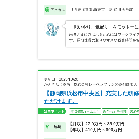
ＪＲ東海道本線(東京－熱海) 弁天島駅
アクセス
「思いやり、気配り」をモットーに
患者さまに喜ばれるためにはワークライ
す。長期休暇の取りやすさや残業時間を
更新日：2025/10/20
かんざんじ薬局 株式会社レーベンプランの薬剤師求人
【静岡県浜松市中央区】充実した研修
ただけます。
注目ポイント
年収600万円以上可
新卒も応募可能
未経
【月収】27.0万円～35.0万円
給与
【年収】410万円～600万円