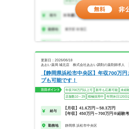
更新日：2026/06/18
あおい薬局 城北店 株式会社あおい調剤の薬剤師求人
【静岡県浜松市中央区】年収700万
プも可能です！
注目ポイント
年収700万円以上可
新卒も応募可能
未経
店舗数10～29
積極採用中
年間休日120日
【月収】41.6万円～58.3万円
給与
【年収】450万円～700万円※経験
静岡県 浜松市中央区
勤務地