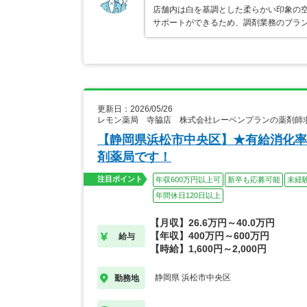
店舗内は白を基調とした柔らかい印象の空
サポートができるため、調剤業務のブラ
更新日：2026/05/26
レモン薬局 寺脇店 株式会社レーベンプランの薬剤師
【静岡県浜松市中央区】★有給消化率10
剤薬局です！
注目ポイント
年収600万円以上可
新卒も応募可能
未経
年間休日120日以上
【月収】26.6万円～40.0万円
【年収】400万円～600万円
給与
【時給】1,600円～2,000円
静岡県 浜松市中央区
勤務地