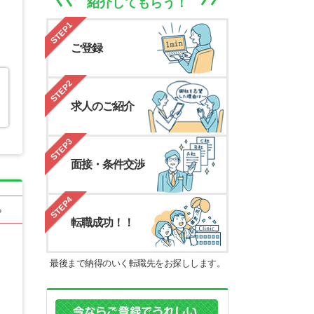
紹介してもらう！
STEP1
ご登録
STEP2
求人のご紹介
STEP3
面接・条件交渉
STEP4
る
転職成功！！
最後まで納得のいく転職先をお探しします。