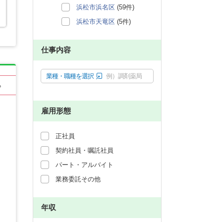
浜松市浜名区
(59件)
浜松市天竜区
(5件)
仕事内容
業種・職種を選択
例）調剤薬局
る
雇用形態
正社員
契約社員・嘱託社員
パート・アルバイト
業務委託その他
年収