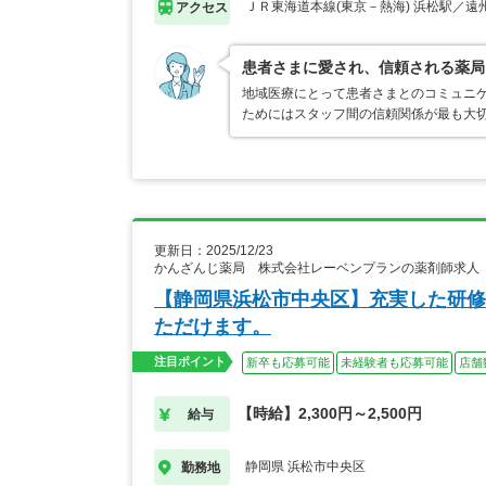
ＪＲ東海道本線(東京－熱海) 浜松駅／遠
アクセス
患者さまに愛され、信頼される薬局
地域医療にとって患者さまとのコミュニ
ためにはスタッフ間の信頼関係が最も大切
更新日：2025/12/23
かんざんじ薬局 株式会社レーベンプランの薬剤師求人
【静岡県浜松市中央区】充実した研修
ただけます。
注目ポイント
新卒も応募可能
未経験者も応募可能
店舗
【時給】2,300円～2,500円
給与
静岡県 浜松市中央区
勤務地