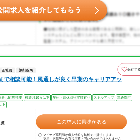
保存す
正社員
調剤薬局
円まで相談可能！風通しが良く早期のキャリアアッ
験者も応募可能
残業月10ｈ以下
産休・育休取得実績有り
スキルアップ
車通勤可
以上
この求人に興味がある
考慮
マイナビ薬剤師が求人情報を無料でご提供します。
薬局・病院等への直接応募・問い合わせではありません