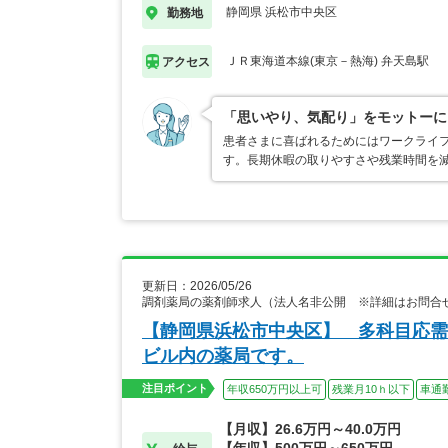
静岡県 浜松市中央区
勤務地
ＪＲ東海道本線(東京－熱海) 弁天島駅
アクセス
「思いやり、気配り」をモットーに
患者さまに喜ばれるためにはワークライ
す。長期休暇の取りやすさや残業時間を
更新日：2026/05/26
調剤薬局の薬剤師求人（法人名非公開 ※詳細はお問合
【静岡県浜松市中央区】 多科目応需
ビル内の薬局です。
注目ポイント
年収650万円以上可
残業月10ｈ以下
車通
【月収】26.6万円～40.0万円