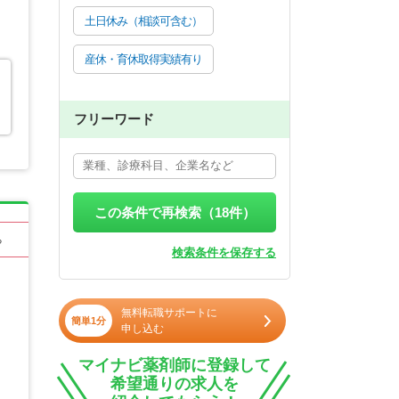
土日休み（相談可含む）
産休・育休取得実績有り
フリーワード
この条件で再検索（
18
件）
る
検索条件を保存する
無料転職サポートに
簡単1分
申し込む
マイナビ薬剤師に登録して
希望通りの求人を