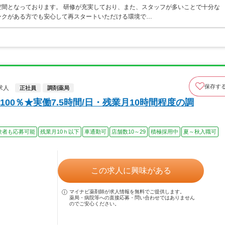
間となっております。 研修が充実しており、また、スタッフが多いことで十分な
ンクがある方でも安心して再スタートいただける環境で…
保存す
求人
正社員
調剤薬局
0％★実働7.5時間/日・残業月10時間程度の調
験者も応募可能
残業月10ｈ以下
車通勤可
店舗数10～29
積極採用中
夏～秋入職可
この求人に興味がある
マイナビ薬剤師が求人情報を無料でご提供します。
薬局・病院等への直接応募・問い合わせではありません
のでご安心ください。