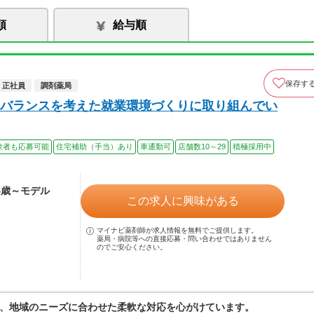
順
給与順
保存す
正社員
調剤薬局
バランスを考えた就業環境づくりに取り組んでい
験者も応募可能
住宅補助（手当）あり
車通勤可
店舗数10～29
積極採用中
24歳～モデル
この求人に興味がある
マイナビ薬剤師が求人情報を無料でご提供します。
薬局・病院等への直接応募・問い合わせではありません
のでご安心ください。
、地域のニーズに合わせた柔軟な対応を心がけています。