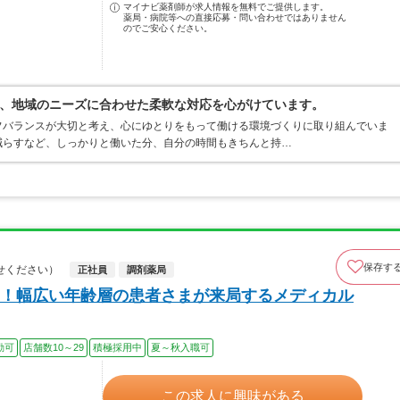
マイナビ薬剤師が求人情報を無料でご提供します。
薬局・病院等への直接応募・問い合わせではありません
のでご安心ください。
、地域のニーズに合わせた柔軟な対応を心がけています。
フバランスが大切と考え、心にゆとりをもって働ける環境づくりに取り組んでいま
減らすなど、しっかりと働いた分、自分の時間もきちんと持…
保存す
せください）
正社員
調剤薬局
！幅広い年齢層の患者さまが来局するメディカル
勤可
店舗数10～29
積極採用中
夏～秋入職可
この求人に興味がある