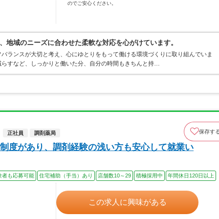
のでご安心ください。
、地域のニーズに合わせた柔軟な対応を心がけています。
フバランスが大切と考え、心にゆとりをもって働ける環境づくりに取り組んでいま
減らすなど、しっかりと働いた分、自分の時間もきちんと持…
保存す
正社員
調剤薬局
制度があり、調剤経験の浅い方も安心して就業い
験者も応募可能
住宅補助（手当）あり
店舗数10～29
積極採用中
年間休日120日以上
この求人に興味がある